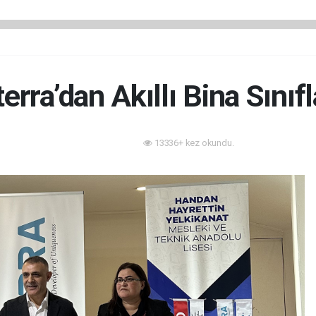
terra’dan Akıllı Bina Sınıfl
13336+ kez okundu.
Akıllı Bina