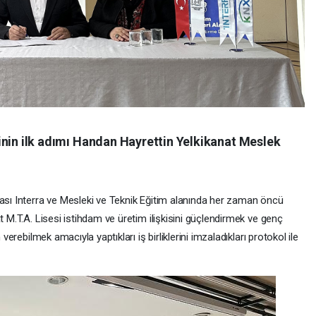
jesinin ilk adımı Handan Hayrettin Yelkikanat Meslek
kası Interra ve Mesleki ve Teknik Eğitim alanında her zaman öncü
t M.T.A. Lisesi istihdam ve üretim ilişkisini güçlendirmek ve genç
 verebilmek amacıyla yaptıkları iş birliklerini imzaladıkları protokol ile