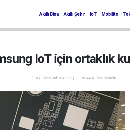
Akıllı Bina
Akıllı Şehir
IoT
Mobilite
Tek
sung IoT için ortaklık k
(İHA) - İhlas Haber Ajansı |
4484+ kez okundu.
Akıllı Bina