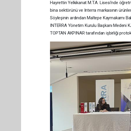
Hayrettin Yelkikanat M.T.A. Lisesi’nde öğretme
bina sektörünü ve Interra markasının ürünleri
Söyleşinin ardından Maltepe Kaymakamı Bah
INTERRA Yönetim Kurulu Başkanı Medeni KA
TOPTAN AKPINAR tarafından işbirliği protok