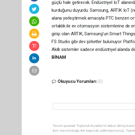
güçlü hale getirecek. Endüstriyel IoT alanın
kurduğunu duyurdu. Samsung, ARTIK IoT (nesn
alana yerleştirmek amacıyla PTC benzeri ort
ortaklık ile ev otomasyon sistemlerine de en
girişi olan ARTIK, Samsung’un Smart Thin
FS Studio gibi dev şirketler bulunuyor. Platfo
Akıllı sistemler sadece endüstriyel alanda 
BİNAM
Okuyucu Yorumları
(0)
Yorum yazarak Topluluk Kuralları’nı kabul etmiş bulun
tüm sorumluluğu tek başınıza üstleniyorsunuz. Yazıla