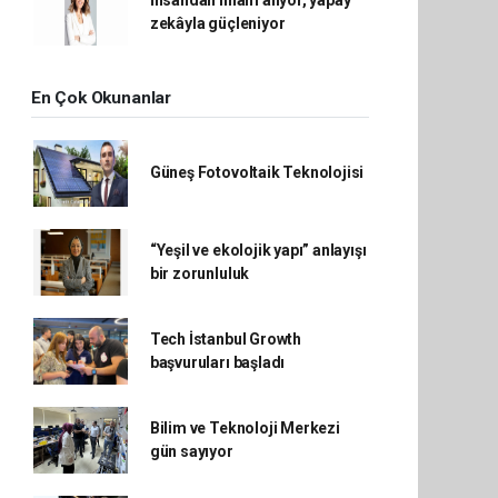
zekâyla güçleniyor
En Çok Okunanlar
Güneş Fotovoltaik Teknolojisi
“Yeşil ve ekolojik yapı” anlayışı
bir zorunluluk
Tech İstanbul Growth
başvuruları başladı
Bilim ve Teknoloji Merkezi
gün sayıyor