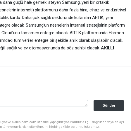
da daha güçlü hale gelmek isteyen Samsung, yeni bir ortaklık
elerin interneti) platformunu daha fazla bina, cihaz ve endüstriyel
aklık kurdu. Daha çok sağlık sektöründe kullanılan ARTIK, yeni
tegre olacak. Samsung’un nesnelerin interneti stratejisinin platform
gs Cloud’unu tamamen entegre olacak. ARTIK platformunda Harmon,
rmdaki tüm veriler entegre bir şekilde anlık olarak ulaşılabilir olacak.
değil, sağlık ve ev otomasyonunda da söz sahibi olacak.
AKILLI
Gönder
uyor ve akillibinam.com sitesine yaptığınız yorumunuzla ilgili doğrudan veya dolaylı
n tüm yorumlardan site yönetimi hiçbir şekilde sorumlu tutulamaz.