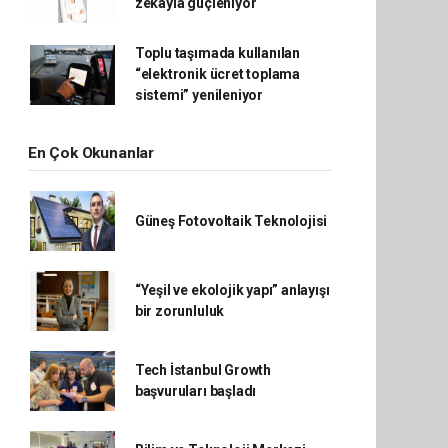
zekâyla güçleniyor
Toplu taşımada kullanılan
“elektronik ücret toplama
sistemi” yenileniyor
En Çok Okunanlar
Güneş Fotovoltaik Teknolojisi
“Yeşil ve ekolojik yapı” anlayışı
bir zorunluluk
Tech İstanbul Growth
başvuruları başladı