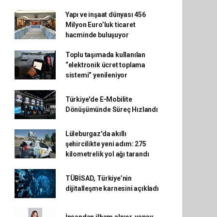
Yapı ve inşaat dünyası 456
Milyon Euro’luk ticaret
hacminde buluşuyor
Toplu taşımada kullanılan
“elektronik ücret toplama
sistemi” yenileniyor
Türkiye'de E-Mobilite
Dönüşümünde Süreç Hızlandı
Lüleburgaz'da akıllı
şehircilikte yeni adım: 275
kilometrelik yol ağı tarandı
TÜBİSAD, Türkiye’nin
dijitalleşme karnesini açıkladı
İnsandan ilham alıyor, yapay