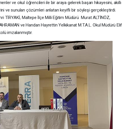
nler ve okul öğrencileri ile bir araya gelerek başarı hikayesini, akıllı
ni ve sunulan çözümleri anlatan keyifli bir söyleşi gerçekleştirdi.
ri TİRYAKİ, Maltepe İlçe Milli Eğitim Müdürü Murat ALTİNÖZ,
HRAMAN ve Handan Hayrettin Yelkikanat M.T.A.L. Okul Müdürü Elif
olü imzalanmıştır.