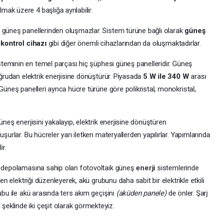
mak üzere 4 başlığa ayrılabilir.
e güneş panellerinden oluşmazlar. Sistem türüne bağlı olarak
güneş
 kontrol cihazı
gibi diğer önemli cihazlarından da oluşmaktadırlar.
steminin en temel parçası hiç şüphesi güneş panelleridir. Güneş
oğrudan elektrik enerjisine dönüştürür. Piyasada
5 W ile 340 W
arası
Güneş panelleri ayrıca hücre türüne göre polikristal, monokristal,
üneş enerjisini yakalayıp, elektrik enerjisine dönüştüren
şurlar. Bu hücreler yarı iletken materyallerden yapılırlar. Yapımlarında
ir.
ü depolamasına sahip olan fotovoltaik güneş
enerji
sistemlerinde
len elektriği düzenleyerek, akü grubunu daha sabit bir elektrikle etkili
ubu ile akü arasında ters akım geçişini
(aküden panele)
de önler. Şarj
M
şeklinde iki çeşit olarak görmekteyiz.