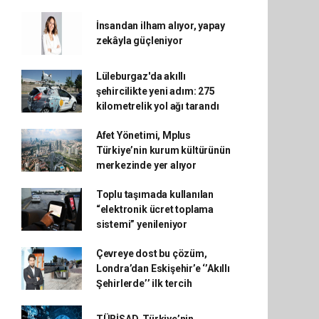
İnsandan ilham alıyor, yapay
zekâyla güçleniyor
Lüleburgaz'da akıllı
şehircilikte yeni adım: 275
kilometrelik yol ağı tarandı
Afet Yönetimi, Mplus
Türkiye’nin kurum kültürünün
merkezinde yer alıyor
Toplu taşımada kullanılan
“elektronik ücret toplama
sistemi” yenileniyor
Çevreye dost bu çözüm,
Londra’dan Eskişehir’e ‘’Akıllı
Şehirlerde’’ ilk tercih
TÜBİSAD, Türkiye’nin