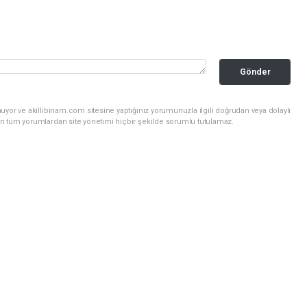
Gönder
uyor ve akillibinam.com sitesine yaptığınız yorumunuzla ilgili doğrudan veya dolaylı
n tüm yorumlardan site yönetimi hiçbir şekilde sorumlu tutulamaz.