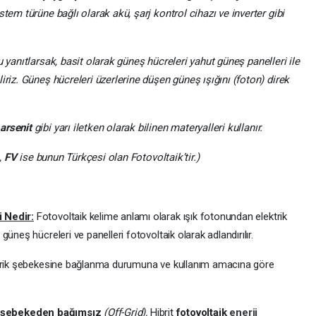
tem türüne bağlı olarak akü, şarj kontrol cihazı ve inverter gibi
 yanıtlarsak, basit olarak güneş hücreleri yahut güneş panelleri ile
iriz. Güneş hücreleri üzerlerine düşen güneş ışığını (foton) direk
arsenit
gibi yarı iletken olarak bilinen materyalleri kullanır.
,
FV
ise bunun Türkçesi olan Fotovoltaik’tir.)
 Nedir:
Fotovoltaik kelime anlamı olarak ışık fotonundan elektrik
üneş hücreleri ve panelleri fotovoltaik olarak adlandırılır.
ktrik şebekesine bağlanma durumuna ve kullanım amacına göre
şebekeden bağımsız
(Off-Grid),
Hibrit
fotovoltaik
enerji