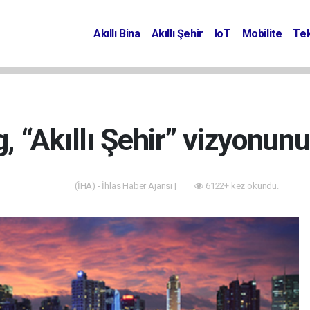
Akıllı Bina
Akıllı Şehir
IoT
Mobilite
Tek
 “Akıllı Şehir” vizyonunu 
(İHA) - İhlas Haber Ajansı |
6122+ kez okundu.
Akıllı Bina