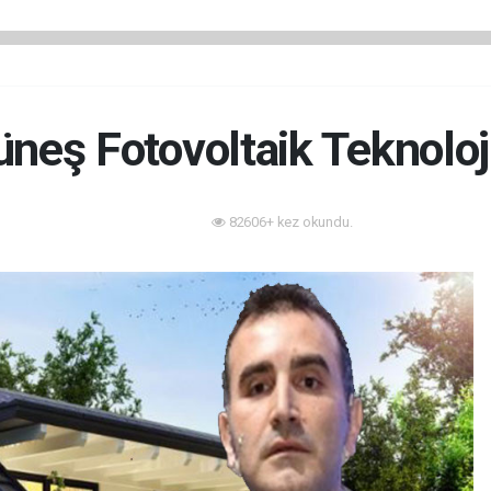
neş Fotovoltaik Teknoloj
82606+ kez okundu.
Enerji