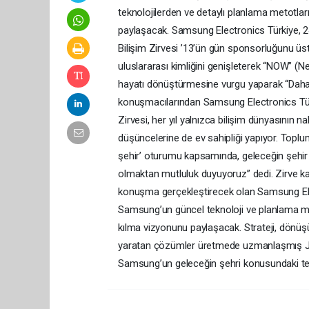
teknolojilerden ve detaylı planlama metotlar
paylaşacak. Samsung Electronics Türkiye, 24
Bilişim Zirvesi ’13’ün gün sponsorluğunu üstl
uluslararası kimliğini genişleterek “NOW” (New
hayatı dönüştürmesine vurgu yaparak “Daha hi
konuşmacılarından Samsung Electronics Türk
Zirvesi, her yıl yalnızca bilişim dünyasının
düşüncelerine de ev sahipliği yapıyor. Toplu
şehir’ oturumu kapsamında, geleceğin şehir 
olmaktan mutluluk duyuyoruz” dedi. Zirve kap
konuşma gerçekleştirecek olan Samsung Ele
Samsung’un güncel teknoloji ve planlama met
kılma vizyonunu paylaşacak. Strateji, dönü
yaratan çözümler üretmede uzmanlaşmış Jack
Samsung’un geleceğin şehri konusundaki tekn