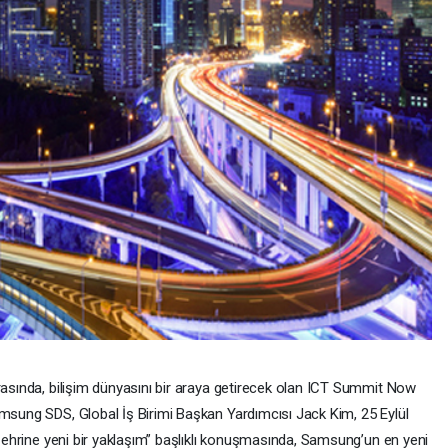
arasında, bilişim dünyasını bir araya getirecek olan ICT Summit Now
amsung SDS, Global İş Birimi Başkan Yardımcısı Jack Kim, 25 Eylül
ı şehrine yeni bir yaklaşım” başlıklı konuşmasında, Samsung’un en yeni