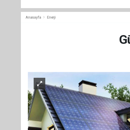
Anasayfa
Enerji
Gü