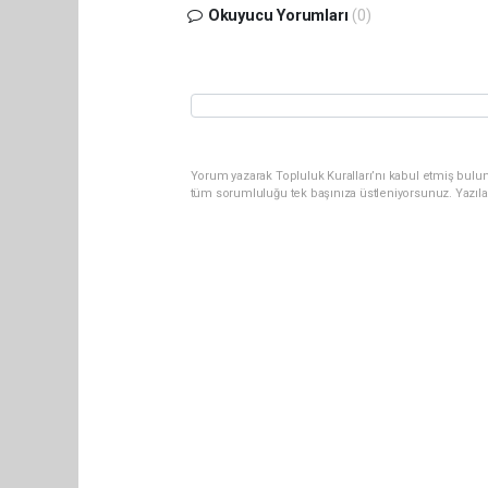
Okuyucu Yorumları
(0)
Yorum yazarak Topluluk Kuralları’nı kabul etmiş bulun
tüm sorumluluğu tek başınıza üstleniyorsunuz. Yazıla