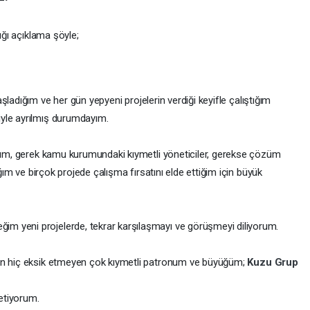
ığı açıklama şöyle;
aşladığım ve her gün yepyeni projelerin verdiği keyifle çalıştığım
yle ayrılmış durumdayım.
arım, gerek kamu kurumundaki kıymetli yöneticiler, gerekse çözüm
ığım ve birçok projede çalışma fırsatını elde ettiğim için büyük
m yeni projelerde, tekrar karşılaşmayı ve görüşmeyi diliyorum.
den hiç eksik etmeyen çok kıymetli patronum ve büyüğüm;
Kuzu Grup
etiyorum.