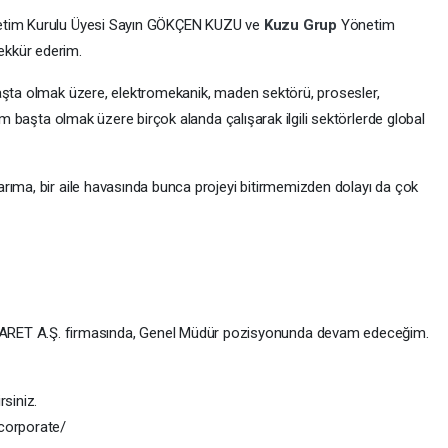
tim Kurulu Üyesi Sayın GÖKÇEN KUZU ve
Kuzu Grup
Yönetim
ekkür ederim.
aşta olmak üzere, elektromekanik, maden sektörü, prosesler,
tim başta olmak üzere birçok alanda çalışarak ilgili sektörlerde global
rıma, bir aile havasında bunca projeyi bitirmemizden dolayı da çok
ET A.Ş. firmasında, Genel Müdür pozisyonunda devam edeceğim.
rsiniz.
/corporate/