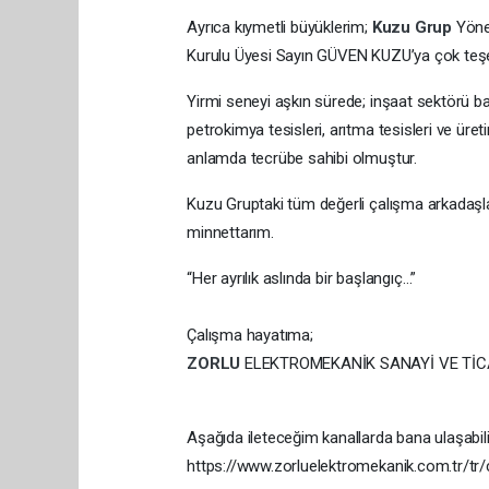
Ayrıca kıymetli büyüklerim;
Kuzu Grup
Yöne
Kurulu Üyesi Sayın GÜVEN KUZU’ya çok teş
Yirmi seneyi aşkın sürede; inşaat sektörü b
petrokimya tesisleri, arıtma tesisleri ve üre
anlamda tecrübe sahibi olmuştur.
Kuzu Gruptaki tüm değerli çalışma arkadaşla
minnettarım.
“Her ayrılık aslında bir başlangıç…”
Çalışma hayatıma;
ZORLU
ELEKTROMEKANİK SANAYİ VE TİCAR
Aşağıda ileteceğim kanallarda bana ulaşabili
https://www.zorluelektromekanik.com.tr/tr