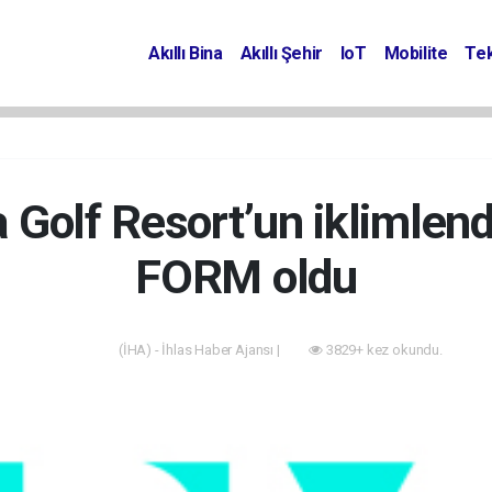
Akıllı Bina
Akıllı Şehir
IoT
Mobilite
Tek
Golf Resort’un iklimlendi
FORM oldu
(İHA) - İhlas Haber Ajansı |
3829+ kez okundu.
Akıllı Bina