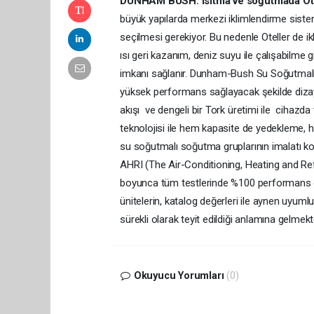
DUNHAM BUSH: Isıtma ve soğutmada Otel
büyük yapılarda merkezi iklimlendirme sistemi 
seçilmesi gerekiyor. Bu nedenle Oteller de i
ısı geri kazanım, deniz suyu ile çalışabilme
imkanı sağlanır. Dunham-Bush Su Soğutmalı V
yüksek performans sağlayacak şekilde dizayn 
akışı ve dengeli bir Tork üretimi ile cihazd
teknolojisi ile hem kapasite de yedekleme, 
su soğutmalı soğutma gruplarının imalatı ko
AHRI (The Air-Conditioning, Heating and Ref
boyunca tüm testlerinde %100 performans gös
ünitelerin, katalog değerleri ile aynen uyumlu
sürekli olarak teyit edildiği anlamına gelmekt
Okuyucu Yorumları
(0)