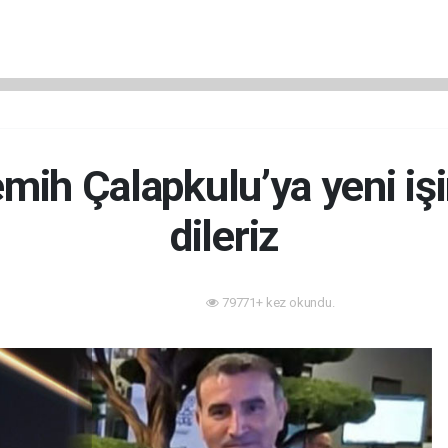
mih Çalapkulu’ya yeni işi
dileriz
79771+ kez okundu.
Sektörden