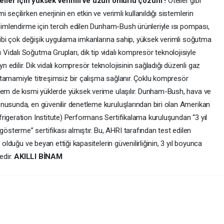
ler için yüksek verimli ve uzun ömürlü çözüm !
Oteller gibi
seçilirken enerjinin en etkin ve verimli kullanıldığı sistemlerin
klimlendirme için tercih edilen Dunham-Bush ürünleriyle ısı pompası,
 gibi çok değişik uygulama imkanlarına sahip, yüksek verimli soğutma
idalı Soğutma Grupları, dik tip vidalı kompresör teknolojisiyle
edilir. Dik vidalı kompresör teknolojisinin sağladığı düzenli gaz
a tamamiyle titreşimsiz bir çalışma sağlanır. Çoklu kompresör
hem de kısmi yüklerde yüksek verime ulaşılır. Dunham-Bush, hava ve
nusunda, en güvenilir denetleme kuruluşlarından biri olan Amerikan
rigeration Institute) Performans Sertifikalama kuruluşundan “3 yıl
terme” sertifikası almıştır. Bu, AHRI tarafından test edilen
 olduğu ve beyan ettiği kapasitelerin güvenilirliğinin, 3 yıl boyunca
edir.
AKILLI BİNAM