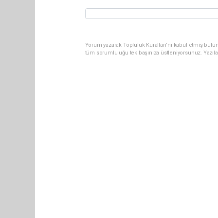
Yorum yazarak Topluluk Kuralları’nı kabul etmiş bulun
tüm sorumluluğu tek başınıza üstleniyorsunuz. Yazıla