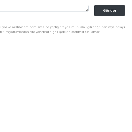
Gönder
uyor ve akillibinam.com sitesine yaptığınız yorumunuzla ilgili doğrudan veya dolaylı
n tüm yorumlardan site yönetimi hiçbir şekilde sorumlu tutulamaz.