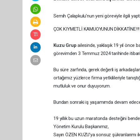
Semih Çalapkulu’nun yeni göreviyle ilgili yapt
ÇOK KIYMETLİ KAMUOYUNUN DİKKATİNE!!!
Kuzu Grup
ailesinde, yaklaşık 19 yıl önce b
görevimden 3 Temmuz 2024 tarihinde itibari
Bu süre zarfında, gerek değerli iş arkadaşl
ortağımız yüzlerce firma yetkilileriyle tanışt
mutluluk ve onur duyuyorum.
Bundan sonraki iş yaşamımda devam edeceği
19 yıllık bu uzun maratonda desteğini ben
Yönetim Kurulu Başkanımız,
Sayın ÖZEN KUZU’ya sonsuz şükranlarımı il