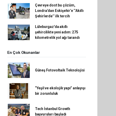
Çevreye dost bu çözüm,
Londra’dan Eskişehir’e ‘’Akıllı
Şehirlerde’’ ilk tercih
Lüleburgaz'da akıllı
şehircilikte yeni adım: 275
kilometrelik yol ağı tarandı
En Çok Okunanlar
Güneş Fotovoltaik Teknolojisi
“Yeşil ve ekolojik yapı” anlayışı
bir zorunluluk
Tech İstanbul Growth
başvuruları başladı