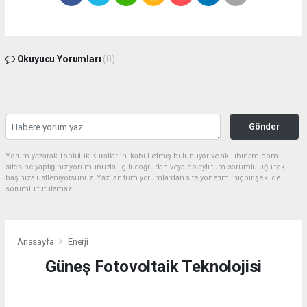
Okuyucu Yorumları
(0)
Gönder
Yorum yazarak Topluluk Kuralları’nı kabul etmiş bulunuyor ve akillibinam.com
sitesine yaptığınız yorumunuzla ilgili doğrudan veya dolaylı tüm sorumluluğu tek
başınıza üstleniyorsunuz. Yazılan tüm yorumlardan site yönetimi hiçbir şekilde
sorumlu tutulamaz.
Anasayfa
Enerji
Güneş Fotovoltaik Teknolojisi
ENERJI