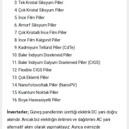
Tek Kristal Silisyum Piller
Çok Kristal Silisyum Piller
İnce Film Piller
Amorf Silisyum Piller
Çok Kristalli İnce Film Piller
İnce Film Kalgonit Piller
Kadmiyum Tellürid Piller (CdTe)
Bakır İndiyum Diseleneid Piller
Bakır İndiyum Galyum Diseleneid Piller (CIGS)
Flexible CIGS Piller
Çok Eklemli Piller
Nanofotovoltaik Piller (NanoPV)
Kuantum Noktalı Piller
Boya Hassasiyetli Piller
İnverterler;
Güneş panellerinin ürettiği elektrik DC yani doğru
akımdır. Ancak biz elektriğin iletimini ve dağıtımını AC yani
alternatif akım olarak yapmaktayız. Ayrıca evimizde