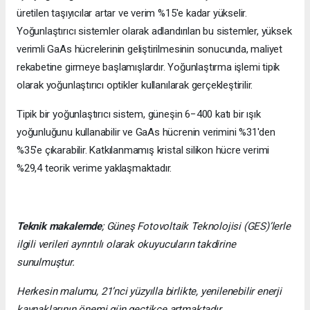
üretilen taşıyıcılar artar ve verim %15'e kadar yükselir.
Yoğunlaştırıcı sistemler olarak adlandırılan bu sistemler, yüksek
verimli GaAs hücrelerinin geliştirilmesinin sonucunda, maliyet
rekabetine girmeye başlamışlardır. Yoğunlaştırma işlemi tipik
olarak yoğunlaştırıcı optikler kullanılarak gerçekleştirilir.
Tipik bir yoğunlaştırıcı sistem, güneşin 6−400 katı bir ışık
yoğunluğunu kullanabilir ve GaAs hücrenin verimini %31'den
%35'e çıkarabilir. Katkılanmamış kristal silikon hücre verimi
%29,4 teorik verime yaklaşmaktadır.
Teknik makalemde
;
Güneş Fotovoltaik Teknolojisi
(GES)’lerle
ilgili verileri ayrıntılı olarak okuyucuların takdirine
sunulmuştur.
Herkesin malumu, 21’nci yüzyılla birlikte, yenilenebilir enerji
kaynaklarının önemi gün geçtikçe artmaktadır.