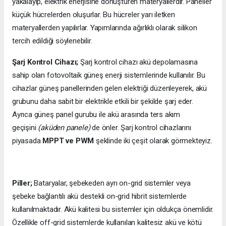
yakalayıp, elektrik enerjisine dönüştüren materyallerdir. Paneller
küçük hücrelerden oluşurlar. Bu hücreler yarı iletken
materyallerden yapılırlar. Yapımlarında ağırlıklı olarak silikon
tercih edildiği söylenebilir.
Şarj Kontrol Cihazı;
Şarj kontrol cihazı akü depolamasına
sahip olan fotovoltaik güneş enerji sistemlerinde kullanılır. Bu
cihazlar güneş panellerinden gelen elektriği düzenleyerek, akü
grubunu daha sabit bir elektrikle etkili bir şekilde şarj eder.
Ayrıca güneş panel gurubu ile akü arasında ters akım
geçişini
(aküden panele)
de önler. Şarj kontrol cihazlarını
piyasada
MPPT ve PWM
şeklinde iki çeşit olarak görmekteyiz.
Piller;
Bataryalar, şebekeden ayrı on-grid sistemler veya
şebeke bağlantılı akü destekli on-grid hibrit sistemlerde
kullanılmaktadır. Akü kalitesi bu sistemler için oldukça önemlidir.
Özellikle off-grid sistemlerde kullanılan kalitesiz akü ve kötü