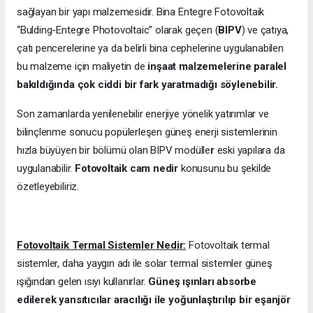
sağlayan bir yapı malzemesidir. Bina Entegre Fotovoltaik
“Bulding-Entegre Photovoltaic” olarak geçen (
BIPV
) ve çatıya,
çatı pencerelerine ya da belirli bina cephelerine uygulanabilen
bu malzeme için maliyetin de
inşaat malzemelerine paralel
bakıldığında çok ciddi bir fark yaratmadığı söylenebilir.
Son zamanlarda yenilenebilir enerjiye yönelik yatırımlar ve
bilinçlenme sonucu popülerleşen güneş enerji sistemlerinin
hızla büyüyen bir bölümü olan BIPV modülle
r
eski yapılara da
uygulanabilir.
Fotovoltaik cam nedir
konusunu bu şekilde
özetleyebiliriz.
Fotovoltaik Termal Sistemler Nedir:
Fotovoltaik termal
sistemler, daha yaygın adı ile solar termal sistemler güneş
ışığından gelen ısıyı kullanırlar.
Güneş ışınları absorbe
edilerek yansıtıcılar aracılığı ile yoğunlaştırılıp bir eşanjör