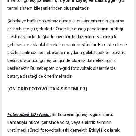
invertör, güneş panelleri,
çift yönlü sayaç ve datalogger
gibi
temel sistem bileşenlerinden oluşmaktadır.
Şebekeye bağlı fotovoltaik güneş enerji sistemlerinin çalışma
prensibi ise şu şekildedir. Öncelikle güneş panellerinin ürettiği
elektrik, şebeke bağlantılı invertörde düzenlenir ve elektrik
şebekesine aktarılabilecek forma dönüştürülür. Bu sistemlerde
akü kullanılmaz ise şebekede meydana gelebilecek bir elektrik
kesintisi sonucu güneş bir günde olsanız dahi elektriğiniz
kesilecektir. Bu sebepten on-grid fotovoltaik sistemlerde
batarya desteği de önerilmektedir.
(ON-GRİD FOTOVOLTAİK SİSTEMLER)
Fotovoltaik Etki Nedir:
Bir hücrenin güneş ışığına maruz
kalmasıyla hücre içerisinde voltaj veya elektrik akımının
üretilmesi süreci fotovoltaik etki demektir.
Etkiyi ilk olarak