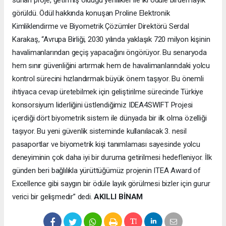
sunan proje, getirmiş olduğu yenilikler ile iki ödüle birden layık
görüldü. Ödül hakkında konuşan Proline Elektronik
Kimliklendirme ve Biyometrik Çözümler Direktörü Serdal
Karakaş, “Avrupa Birliği, 2030 yılında yaklaşık 720 milyon kişinin
havalimanlarından geçiş yapacağını öngörüyor. Bu senaryoda
hem sınır güvenliğini artırmak hem de havalimanlarındaki yolcu
kontrol sürecini hızlandırmak büyük önem taşıyor. Bu önemli
ihtiyaca cevap üretebilmek için geliştirilme sürecinde Türkiye
konsorsiyum liderliğini üstlendiğimiz IDEA4SWIFT Projesi
içerdiği dört biyometrik sistem ile dünyada bir ilk olma özelliği
taşıyor. Bu yeni güvenlik sisteminde kullanılacak 3. nesil
pasaportlar ve biyometrik kişi tanımlaması sayesinde yolcu
deneyiminin çok daha iyi bir duruma getirilmesi hedefleniyor. İlk
günden beri bağlılıkla yürüttüğümüz projenin ITEA Award of
Excellence gibi saygın bir ödüle layık görülmesi bizler için gurur
verici bir gelişmedir” dedi.
AKILLI BİNAM