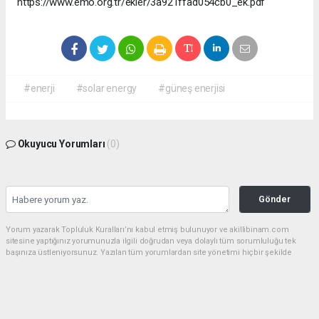
https://www.emo.org.tr/ekler/3a921ffad054cb0_ek.pdf
#enerji
#solar energy
#güneş enerjisi
Okuyucu Yorumları
(0)
Gönder
Yorum yazarak Topluluk Kuralları’nı kabul etmiş bulunuyor ve akillibinam.com
sitesine yaptığınız yorumunuzla ilgili doğrudan veya dolaylı tüm sorumluluğu tek
başınıza üstleniyorsunuz. Yazılan tüm yorumlardan site yönetimi hiçbir şekilde
sorumlu tutulamaz.