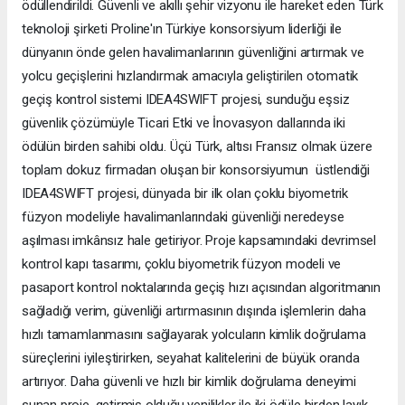
ödüllendirildi. Güvenli ve akıllı şehir vizyonu ile hareket eden Türk
teknoloji şirketi Proline'ın Türkiye konsorsiyum liderliği ile
dünyanın önde gelen havalimanlarının güvenliğini artırmak ve
yolcu geçişlerini hızlandırmak amacıyla geliştirilen otomatik
geçiş kontrol sistemi IDEA4SWIFT projesi, sunduğu eşsiz
güvenlik çözümüyle Ticari Etki ve İnovasyon dallarında iki
ödülün birden sahibi oldu. Üçü Türk, altısı Fransız olmak üzere
toplam dokuz firmadan oluşan bir konsorsiyumun üstlendiği
IDEA4SWIFT projesi, dünyada bir ilk olan çoklu biyometrik
füzyon modeliyle havalimanlarındaki güvenliği neredeyse
aşılması imkânsız hale getiriyor. Proje kapsamındaki devrimsel
kontrol kapı tasarımı, çoklu biyometrik füzyon modeli ve
pasaport kontrol noktalarında geçiş hızı açısından algoritmanın
sağladığı verim, güvenliği artırmasının dışında işlemlerin daha
hızlı tamamlanmasını sağlayarak yolcuların kimlik doğrulama
süreçlerini iyileştirirken, seyahat kalitelerini de büyük oranda
artırıyor. Daha güvenli ve hızlı bir kimlik doğrulama deneyimi