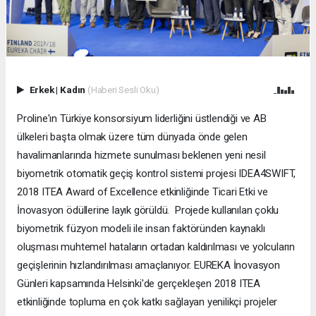
Erkek
|
Kadın
(Haberi Sesli Oku)
Proline'ın Türkiye konsorsiyum liderliğini üstlendiği ve AB
ülkeleri başta olmak üzere tüm dünyada önde gelen
havalimanlarında hizmete sunulması beklenen yeni nesil
biyometrik otomatik geçiş kontrol sistemi projesi IDEA4SWIFT,
2018 ITEA Award of Excellence etkinliğinde Ticari Etki ve
İnovasyon ödüllerine layık görüldü. Projede kullanılan çoklu
biyometrik füzyon modeli ile insan faktöründen kaynaklı
oluşması muhtemel hataların ortadan kaldırılması ve yolcuların
geçişlerinin hızlandırılması amaçlanıyor. EUREKA İnovasyon
Günleri kapsamında Helsinki'de gerçekleşen 2018 ITEA
etkinliğinde topluma en çok katkı sağlayan yenilikçi projeler