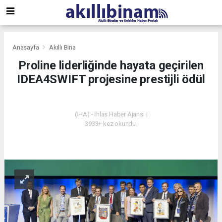
Anasayfa
Akıllı Bina
Proline liderliğinde hayata geçirilen
IDEA4SWIFT projesine prestijli ödül
AKILLI BINA
(İHA) - İhlas Haber Ajansı |
3933+ kez okundu.