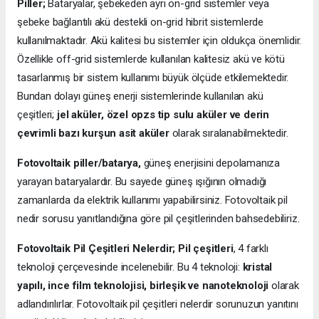
Piller;
Bataryalar, şebekeden ayrı on-grid sistemler veya
şebeke bağlantılı akü destekli on-grid hibrit sistemlerde
kullanılmaktadır. Akü kalitesi bu sistemler için oldukça önemlidir.
Özellikle off-grid sistemlerde kullanılan kalitesiz akü ve kötü
tasarlanmış bir sistem kullanımı büyük ölçüde etkilemektedir.
Bundan dolayı güneş enerji sistemlerinde kullanılan akü
çeşitleri;
jel aküler, özel opzs tip sulu aküler ve derin
çevrimli bazı kurşun asit aküler
olarak sıralanabilmektedir.
Fotovoltaik piller/batarya,
güneş enerjisini depolamanıza
yarayan bataryalardır. Bu sayede güneş ışığının olmadığı
zamanlarda da elektrik kullanımı yapabilirsiniz. Fotovoltaik pil
nedir sorusu yanıtlandığına göre pil çeşitlerinden bahsedebiliriz.
Fotovoltaik Pil Çeşitleri Nelerdir;
Pil çeşitleri
, 4 farklı
teknoloji çerçevesinde incelenebilir. Bu 4 teknoloji:
kristal
yapılı, ince film teknolojisi, birleşik ve nanoteknoloji
olarak
adlandırılırlar. Fotovoltaik pil çeşitleri nelerdir sorunuzun yanıtını