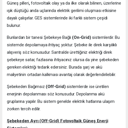
Güneş pilleri
,
fotovoltaik olay ya da ilke olarak bilinen, üzerlerine
ışık düştüğü anda uçlarında elektrik gerilimi oluşması etkisine
dayalı çalışırlar. GES sistemlerinde iki farklı sistem çeşidi
bulunur.
Bunlardan bir tanesi Şebekeye Bağlı
(On-Grid)
sistemlerdir. Bu
sistemde depolamaya ihtiyaç yoktur. Şebeke ile direk karşılıklı
alışveriş söz konusudur. Santralde ürettiğiniz elektriği direk
şebekeye satar, fazlasına ihtiyacınız olursa da yine şebekeden
gereken elektriği tedarik edersiniz. Burada şarj ve akü
maliyetinin ortadan kalkması avantaj olarak değerlendirilebilir.
Şebekeden Bağımsız
(Off-Grid)
sistemlerde ise üretilen
enerjinin depolanması söz konusudur. Depolanma akü
gruplarına yapılır. Bu sistem genelde elektrik hatlarına ulaşım
zorken tercih edilir.
Şebekeden Ayrı (Off-Grid) Fotovoltaik Güneş Enerji