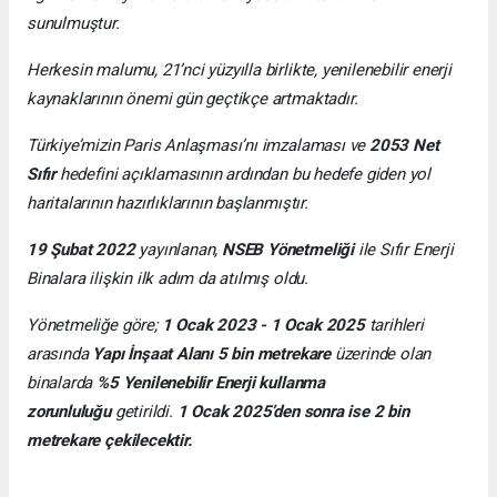
sunulmuştur.
Herkesin malumu, 21’nci yüzyılla birlikte, yenilenebilir enerji
kaynaklarının önemi gün geçtikçe artmaktadır.
Türkiye’mizin Paris Anlaşması’nı imzalaması ve
2053 Net
Sıfır
hedefini açıklamasının ardından bu hedefe giden yol
haritalarının hazırlıklarının başlanmıştır.
19 Şubat 2022
yayınlanan,
NSEB Yönetmeliği
ile Sıfır Enerji
Binalara ilişkin ilk adım da atılmış oldu.
Yönetmeliğe göre;
1 Ocak 2023 - 1 Ocak 2025
tarihleri
arasında
Yapı İnşaat Alanı 5 bin metrekare
üzerinde olan
binalarda
%5 Yenilenebilir Enerji kullanma
zorunluluğu
getirildi.
1 Ocak 2025’den sonra ise 2 bin
metrekare çekilecektir.