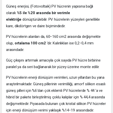
Güneş enerjisi, (Fotovoltaik) PV hücrenin yapısına bağlı
olarak
%5 ile %20 arasında bir verimle
elektriğe
dönüştürülebilir. PV hücrelerin yüzeyleri genellikle
kare, dikdörtgen ve daire biçimindedir.
PV hücrelerin alanları da, 60−160 cm2 arasında değişmekte
olup,
ortalama 100 cm2
’dir. Kalınlıkları ise 0,2−0,4 mm
arasındadır.
Güç çıkışını artırmak amacıyla çok sayıda PV hücre birbirine
paralel ya da seri bağlanarak bir yüzey üzerine monte edilir.
PV hücrelerin enerji dönüşüm verimleri, uzun yıllardan bu yana
araştırılmaktadır. Güneş pillerinin verimliliği, amorf silikon esaslı
güneş pilleri için %6'dan çok eklemli PV hücrelerde % 44 'a ve
hibrid bir pakete birleştirilmiş çoklu kalıplar için % 44,4 arasında
değişmektedir. Piyasada bulunan çok kristal silikon PV hücreler
için enerji dönüşüm verimi yaklaşık %14−19 arasındadır.