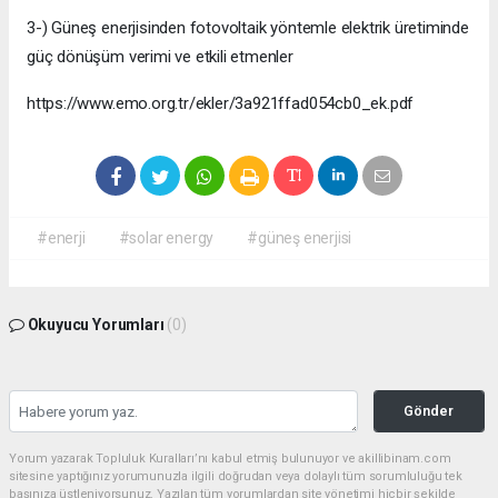
3-) Güneş enerjisinden fotovoltaik yöntemle elektrik üretiminde
güç dönüşüm verimi ve etkili etmenler
https://www.emo.org.tr/ekler/3a921ffad054cb0_ek.pdf
#enerji
#solar energy
#güneş enerjisi
Okuyucu Yorumları
(0)
Gönder
Yorum yazarak Topluluk Kuralları’nı kabul etmiş bulunuyor ve akillibinam.com
sitesine yaptığınız yorumunuzla ilgili doğrudan veya dolaylı tüm sorumluluğu tek
başınıza üstleniyorsunuz. Yazılan tüm yorumlardan site yönetimi hiçbir şekilde