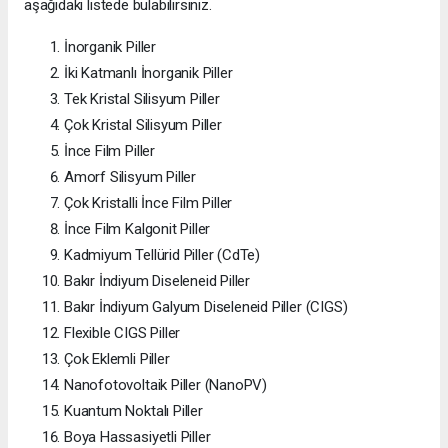
aşağıdaki listede bulabilirsiniz.
İnorganik Piller
İki Katmanlı İnorganik Piller
Tek Kristal Silisyum Piller
Çok Kristal Silisyum Piller
İnce Film Piller
Amorf Silisyum Piller
Çok Kristalli İnce Film Piller
İnce Film Kalgonit Piller
Kadmiyum Tellürid Piller (CdTe)
Bakır İndiyum Diseleneid Piller
Bakır İndiyum Galyum Diseleneid Piller (CIGS)
Flexible CIGS Piller
Çok Eklemli Piller
Nanofotovoltaik Piller (NanoPV)
Kuantum Noktalı Piller
Boya Hassasiyetli Piller