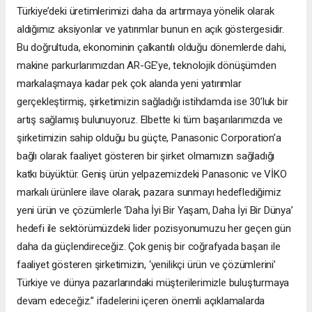
Türkiye’deki üretimlerimizi daha da artırmaya yönelik olarak
aldığımız aksiyonlar ve yatırımlar bunun en açık göstergesidir.
Bu doğrultuda, ekonominin çalkantılı olduğu dönemlerde dahi,
makine parkurlarımızdan AR-GE’ye, teknolojik dönüşümden
markalaşmaya kadar pek çok alanda yeni yatırımlar
gerçekleştirmiş, şirketimizin sağladığı istihdamda ise 30’luk bir
artış sağlamış bulunuyoruz. Elbette ki tüm başarılarımızda ve
şirketimizin sahip olduğu bu güçte, Panasonic Corporation’a
bağlı olarak faaliyet gösteren bir şirket olmamızın sağladığı
katkı büyüktür. Geniş ürün yelpazemizdeki Panasonic ve VİKO
markalı ürünlere ilave olarak, pazara sunmayı hedeflediğimiz
yeni ürün ve çözümlerle ‘Daha İyi Bir Yaşam, Daha İyi Bir Dünya’
hedefi ile sektörümüzdeki lider pozisyonumuzu her geçen gün
daha da güçlendireceğiz. Çok geniş bir coğrafyada başarı ile
faaliyet gösteren şirketimizin, ‘yenilikçi ürün ve çözümlerini’
Türkiye ve dünya pazarlarındaki müşterilerimizle buluşturmaya
devam edeceğiz.” ifadelerini içeren önemli açıklamalarda