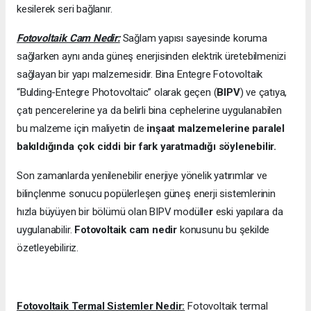
kesilerek seri bağlanır.
Fotovoltaik Cam Nedir:
Sağlam yapısı sayesinde koruma
sağlarken aynı anda güneş enerjisinden elektrik üretebilmenizi
sağlayan bir yapı malzemesidir. Bina Entegre Fotovoltaik
“Bulding-Entegre Photovoltaic” olarak geçen (
BIPV
) ve çatıya,
çatı pencerelerine ya da belirli bina cephelerine uygulanabilen
bu malzeme için maliyetin de
inşaat malzemelerine paralel
bakıldığında çok ciddi bir fark yaratmadığı söylenebilir.
Son zamanlarda yenilenebilir enerjiye yönelik yatırımlar ve
bilinçlenme sonucu popülerleşen güneş enerji sistemlerinin
hızla büyüyen bir bölümü olan BIPV modülle
r
eski yapılara da
uygulanabilir.
Fotovoltaik cam nedir
konusunu bu şekilde
özetleyebiliriz.
Fotovoltaik Termal Sistemler Nedir:
Fotovoltaik termal