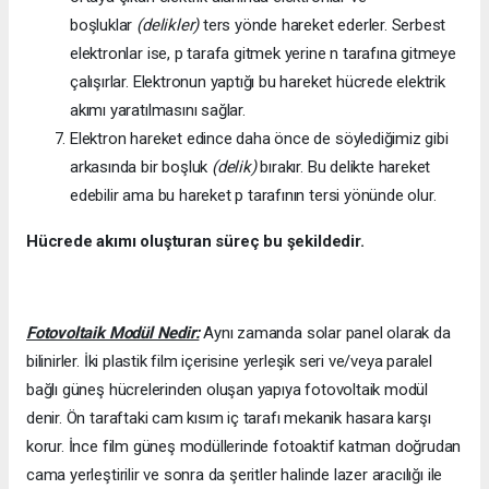
boşluklar
(delikler)
ters yönde hareket ederler. Serbest
elektronlar ise, p tarafa gitmek yerine n tarafına gitmeye
çalışırlar. Elektronun yaptığı bu hareket hücrede elektrik
akımı yaratılmasını sağlar.
Elektron hareket edince daha önce de söylediğimiz gibi
arkasında bir boşluk
(delik)
bırakır. Bu delikte hareket
edebilir ama bu hareket p tarafının tersi yönünde olur.
Hücrede akımı oluşturan süreç bu şekildedir.
Fotovoltaik Modül Nedir:
Aynı zamanda solar panel olarak da
bilinirler. İki plastik film içerisine yerleşik seri ve/veya paralel
bağlı güneş hücrelerinden oluşan yapıya fotovoltaik modül
denir. Ön taraftaki cam kısım iç tarafı mekanik hasara karşı
korur. İnce film güneş modüllerinde fotoaktif katman doğrudan
cama yerleştirilir ve sonra da şeritler halinde lazer aracılığı ile