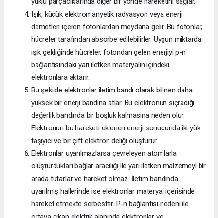
yüklü parçacıklarında diğer bir yönde hareketini sağlar.
Işık, küçük elektromanyetik radyasyon veya enerji
demetleri içeren fotonlardan meydana gelir. Bu fotonlar,
hücreler tarafından absorbe edilebilirler. Uygun miktarda
ışık geldiğinde hücreler, fotondan gelen enerjiyi p-n
bağlantısındaki yarı iletken materyalin içindeki
elektronlara aktarır.
Bu şekilde elektronlar iletim bandı olarak bilinen daha
yüksek bir enerji bandına atlar. Bu elektronun sıçradığı
değerlik bandında bir boşluk kalmasına neden olur.
Elektronun bu hareketi eklenen enerji sonucunda iki yük
taşıyıcı ve bir çift elektron deliği oluşturur.
Elektronlar uyarılmazlarsa çevreleyen atomlarla
oluşturdukları bağlar aracılığı ile yarı iletken malzemeyi bir
arada tutarlar ve hareket olmaz. İletim bandında
uyarılmış hallerinde ise elektronlar materyal içerisinde
hareket etmekte serbesttir. P-n bağlantısı nedeni ile
ortaya çıkan elektrik alanında elektronlar ve