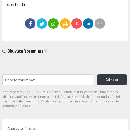
son buldu.
Okuyucu Yorumları
(0)
Gönder
Yorum yazarak Topluluk Kuralları’nı kabul etmiş bulunuyor ve akillibinam.com
sitesine yaptığınız yorumunuzla ilgili doğrudan veya dolaylı tüm sorumluluğu tek
başınıza üstleniyorsunuz. Yazılan tüm yorumlardan site yönetimi hiçbir şekilde
sorumlu tutulamaz.
Anasayfa
Enerji