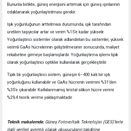
Bununla birlikte, güneş enerjisini artırmak için güneş ışınlarının
odaklanarak yoğunlaştırılması gerekir.
Işık yoğunluğunun arttırılması durumunda, ışık tarafından
üretilen taşıyıcılar artar ve verim %15'e kadar yükselir.
Yoğunlaştırıcı sistemler olarak adlandırılan bu sistemler, yüksek
verimli GaAs hücrelerinin geliştirilmesinin sonucunda, maliyet
rekabetine girmeye başlamışlardır. Yoğunlaştırma işlemi tipik
olarak yoğunlaştırıcı optikler kullanılarak gerçekleştirilir.
Tipik bir yoğunlaştırıcı sistem, güneşin 6−400 katı bir ışık
yoğunluğunu kullanabilir ve GaAs hücrenin verimini %31'den
%35'e çıkarabilir. Katkılanmamış kristal silikon hücre verimi
%29,4 teorik verime yaklaşmaktadır.
Teknik makalemde
;
Güneş Fotovoltaik Teknolojisi
(GES)’lerle
ilgili verileri ayrıntılı olarak okuyucuların takdirine