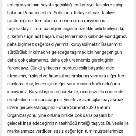
entegrasyonların hayata geçirildiği endüstriyel tesislere sahip
bulunan Panasonic Life Solutions Türkiye olarak, faaliyet
gösterdiğimiz tüm alanlarda öncü olma misyonunu
taşımaktayız. Tüm bu bilgiler ışığında özellikle belirtmeliyim ki,
şirketimiz için asıl başarı, müşterilerimizin kalbinde edindiğimiz,
paha biçilmez değerdeki yerimizi koruyabilmektir. Başarımızı
sürdürülebilir kılmak ve geleceğe taşımak için her geçen gün
daha çok çalışmamız, daha çok üretmemiz gerektiğinin
farkındayız. Çünkü şirketlerin sürdürülebilir başarılar elde
etmesinin, fiziksel ve finansal yatırımlarının yanı sıra diğer tüm
alanlarda müşterileri için değer yaratmasına bağlı olduğuna
inanıyoruz. Bu yaklaşımdan hareketle, önümüzdeki dönemde
müşterilerimize sunacağımız yenilik ve avantajları paylaşmak
üzere gerçekleştirdiğimiz Future Summit 2020 Batum
Organizasyonu, yine onlarla birlikte çok daha başarılı bir
gelecek inşa edeceğimizin taahhüdü niteliği taşıyor. Bu vesile ile
markalarımıza verdikleri eşsiz değer için tüm müşterilerimize