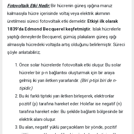
Fotovoltaik Etki Nedir:
Bir hücrenin güneş ışığına maruz
kalmasıyla hücre içerisinde voltaj veya elektrik akımının
üretilmesi süreci fotovoltaik etki demektir.
Etkiyi ilk olarak
1839’da
Edmond Becquerel keşfetmiştir.
Islak hücrelerle
yaptığı deneylerde Becquerel, gümüş plakaların güneş ışığı
almasıyla hücredeki voltajda artış olduğunu belirlemiştir. Süreci
şöyle anlatabiliriz;
Önce solar hücrelerde fotovoltaik etki oluşur. Bu solar
hücreler bir p-n bağlantısı oluşturmak için bir araya
gelmiş iki yarı iletken yararlandır.
(Biri p-tipi biri de n-
tipidir.)
Bu iki farklı tipteki yarı iletken birleşerek, elektronlar
pozitif (p) tarafına hareket eder. Hole’lar ise negatif (n)
tarafına hareket eder. Bu şekilde bağlantı bölgesinde bir
elektrik alanı oluşur.
Bu alan, negatif yüklü parçacıkların bir yönde, pozitif