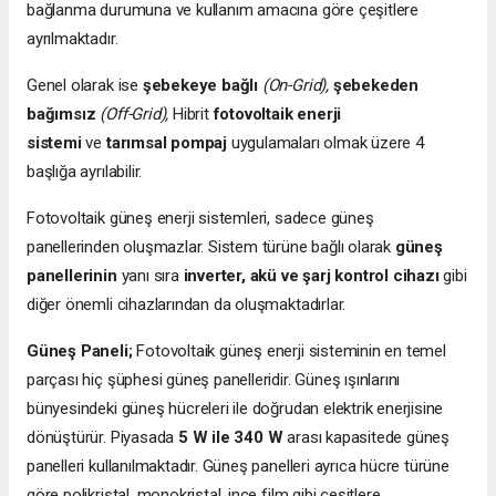
bağlanma durumuna ve kullanım amacına göre çeşitlere
ayrılmaktadır.
Genel olarak ise
şebekeye bağlı
(On-Grid),
şebekeden
bağımsız
(Off-Grid),
Hibrit
fotovoltaik enerji
sistemi
ve
tarımsal pompaj
uygulamaları olmak üzere 4
başlığa ayrılabilir.
Fotovoltaik güneş enerji sistemleri, sadece güneş
panellerinden oluşmazlar. Sistem türüne bağlı olarak
güneş
panellerinin
yanı sıra
inverter, akü ve şarj kontrol cihazı
gibi
diğer önemli cihazlarından da oluşmaktadırlar.
Güneş Paneli;
Fotovoltaik güneş enerji sisteminin en temel
parçası hiç şüphesi güneş panelleridir. Güneş ışınlarını
bünyesindeki güneş hücreleri ile doğrudan elektrik enerjisine
dönüştürür. Piyasada
5 W ile 340 W
arası kapasitede güneş
panelleri kullanılmaktadır. Güneş panelleri ayrıca hücre türüne
göre polikristal, monokristal, ince film gibi çeşitlere