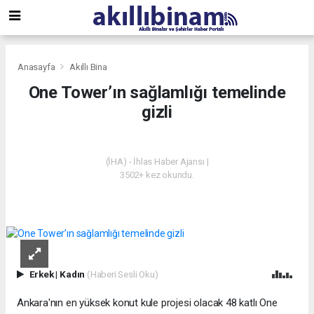
Anasayfa
Akıllı Bina
One Tower’ın sağlamlığı temelinde
gizli
AKILLI BINA
(İHA) - İhlas Haber Ajansı |
3502+ kez okundu.
Erkek
|
Kadın
(Haberi Sesli Oku)
Ankara'nın en yüksek konut kule projesi olacak 48 katlı One