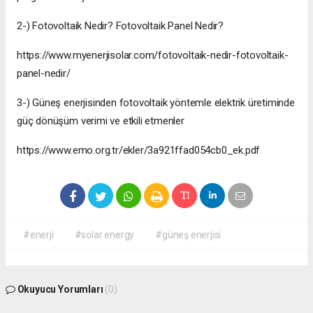
2-) Fotovoltaik Nedir? Fotovoltaik Panel Nedir?
https://www.myenerjisolar.com/fotovoltaik-nedir-fotovoltaik-
panel-nedir/
3-) Güneş enerjisinden fotovoltaik yöntemle elektrik üretiminde
güç dönüşüm verimi ve etkili etmenler
https://www.emo.org.tr/ekler/3a921ffad054cb0_ek.pdf
#enerji
#solar energy
#güneş enerjisi
Okuyucu Yorumları
(0)