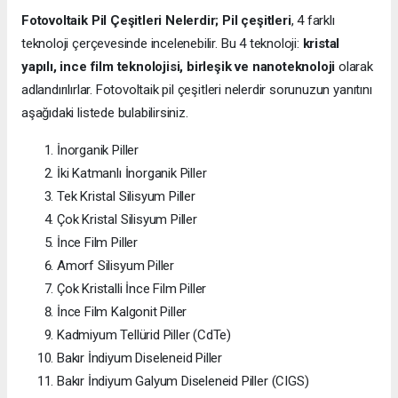
Fotovoltaik Pil Çeşitleri Nelerdir;
Pil çeşitleri
, 4 farklı
teknoloji çerçevesinde incelenebilir. Bu 4 teknoloji:
kristal
yapılı, ince film teknolojisi, birleşik ve nanoteknoloji
olarak
adlandırılırlar. Fotovoltaik pil çeşitleri nelerdir sorunuzun yanıtını
aşağıdaki listede bulabilirsiniz.
İnorganik Piller
İki Katmanlı İnorganik Piller
Tek Kristal Silisyum Piller
Çok Kristal Silisyum Piller
İnce Film Piller
Amorf Silisyum Piller
Çok Kristalli İnce Film Piller
İnce Film Kalgonit Piller
Kadmiyum Tellürid Piller (CdTe)
Bakır İndiyum Diseleneid Piller
Bakır İndiyum Galyum Diseleneid Piller (CIGS)