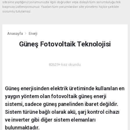
sitesine yaptığınız yorumunuzla ilgili doğrudan veya dolaylı tüm sorumluluğu tek
başınıza üstleniyorsunuz. Yazılan tüm yorumlardan site yönetimi hiçbir şekilde
sorumlu tutulamaz.
Anasayfa
Enerji
Güneş Fotovoltaik Teknolojisi
ENERJI
82629+ kez okundu.
Güneş enerjisinden elektrik üretiminde kullanılan en
yaygın yöntem olan fotovoltaik güneş enerji
sistemi, sadece güneş panelinden ibaret değildir.
Sistem türüne bağlı olarak akü, şarj kontrol cihazı
ve inverter gibi diğer sistem elemanları
bulunmaktadır.