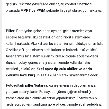
geçişini
(aküden panele)
de önler. Şarj kontrol cihazlarını
piyasada
MPPT ve PWM
şeklinde iki çeşit olarak görmekteyiz.
Piller;
Bataryalar, şebekeden ayrı on-grid sistemler veya
şebeke bağlantılı akü destekli on-grid hibrit sistemlerde
kullanılmaktadır. Akü kalitesi bu sistemler için oldukça önemlidir.
Özellikle off-grid sistemlerde kullanılan kalitesiz akü ve kötü
tasarlanmış bir sistem kullanımı büyük ölçüde etkilemektedir.
Bundan dolayı güneş enerji sistemlerinde kullanılan akü
çeşitleri;
jel aküler, özel opzs tip sulu aküler ve derin
çevrimli bazı kurşun asit aküler
olarak sıralanabilmektedir.
Fotovoltaik piller/batarya,
güneş enerjisini depolamanıza
yarayan bataryalardır. Bu sayede güneş ışığının olmadığı
zamanlarda da elektrik kullanımı yapabilirsiniz. Fotovoltaik pil
nedir sorusu yanıtlandığına göre pil çeşitlerinden bahsedebiliriz.