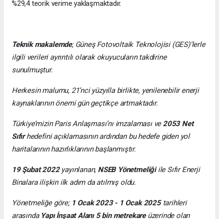
%29,4 teorik verime yaklaşmaktadır.
Teknik makalemde
;
Güneş Fotovoltaik Teknolojisi
(GES)’lerle
ilgili verileri ayrıntılı olarak okuyucuların takdirine
sunulmuştur.
Herkesin malumu, 21’nci yüzyılla birlikte, yenilenebilir enerji
kaynaklarının önemi gün geçtikçe artmaktadır.
Türkiye’mizin Paris Anlaşması’nı imzalaması ve
2053 Net
Sıfır
hedefini açıklamasının ardından bu hedefe giden yol
haritalarının hazırlıklarının başlanmıştır.
19 Şubat 2022
yayınlanan,
NSEB Yönetmeliği
ile Sıfır Enerji
Binalara ilişkin ilk adım da atılmış oldu.
Yönetmeliğe göre;
1 Ocak 2023 - 1 Ocak 2025
tarihleri
arasında
Yapı İnşaat Alanı 5 bin metrekare
üzerinde olan