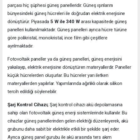
parçası hiç şüphesi güneş panelleridir. Güneş ışınlarını
bünyesindeki güneş hücreleri ile doğrudan elektrik enerjisine
dönüştürür. Piyasada
5 W ile 340 W
arası kapasitede güneş
panelleri kullanılmaktadır. Güneş panelleri ayrıca hücre türüne
göre polikristal, monokristal, ince film gibi çeşitlere
ayrılmaktadır.
Fotovoltaik paneller ya da güneş panelleri, güneş enerjisini
yakalayıp, elektrik enerjisine dönüştüren materyallerdir. Paneller
küçük hücrelerden oluşurlar. Bu hücreler yarı iletken
materyallerden yapılırlar. Yapımlarında ağırlıklı olarak silikon
tercih edildiği söylenebilir.
Şarj Kontrol Cihazı;
Şarj kontrol cihazı akü depolamasına
sahip olan fotovoltaik güneş enerji sistemlerinde kullanılır. Bu
cihazlar güneş panellerinden gelen elektriği düzenleyerek, akü
grubunu daha sabit bir elektrikle etkili bir şekilde şarj eder.
Ayrıca güneş panel gurubu ile akü arasında ters akım