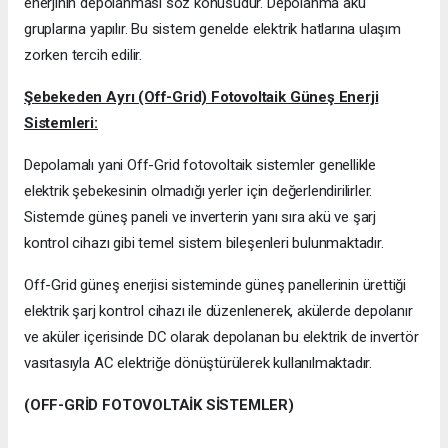
enerjinin depolanması söz konusudur. Depolanma akü
gruplarına yapılır. Bu sistem genelde elektrik hatlarına ulaşım
zorken tercih edilir.
Şebekeden Ayrı (Off-Grid) Fotovoltaik Güneş Enerji
Sistemleri:
Depolamalı yani Off-Grid fotovoltaik sistemler genellikle
elektrik şebekesinin olmadığı yerler için değerlendirilirler.
Sistemde güneş paneli ve inverterin yanı sıra akü ve şarj
kontrol cihazı gibi temel sistem bileşenleri bulunmaktadır.
Off-Grid güneş enerjisi sisteminde güneş panellerinin ürettiği
elektrik şarj kontrol cihazı ile düzenlenerek, akülerde depolanır
ve aküler içerisinde DC olarak depolanan bu elektrik de invertör
vasıtasıyla AC elektriğe dönüştürülerek kullanılmaktadır.
(OFF-GRİD FOTOVOLTAİK SİSTEMLER)