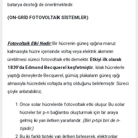
batarya desteği de önerilmektedir.
(ON-GRİD FOTOVOLTAİK SİSTEMLER)
Fotovoltaik Etki Nedir:
Bir hücrenin güneş ışığına maruz
kalmasıyla hücre içerisinde voltaj veya elektrik akımının
üretilmesi süreci fotovoltaik etki demektir.
Etkiyi ilk olarak
1839’da
Edmond Becquerel keşfetmiştir.
Islak hücrelerle
yaptığı deneylerde Becquerel, gümüş plakaların güneş ışığı
almasıyla hücredeki voltajda artış olduğunu belirlemiştir. Süreci
şöyle anlatabiliriz;
Önce solar hücrelerde fotovoltaik etki oluşur. Bu solar
hücreler bir p-n bağlantısı oluşturmak için bir araya
gelmiş iki yarı iletken yararlandır.
(Biri p-tipi biri de n-
tipidir.)
Bu iki farklı tipteki yarı iletken birleşerek, elektronlar