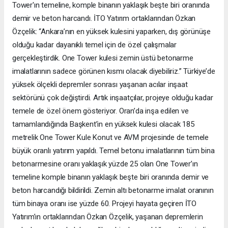
Tower'ın temeline, komple binanın yaklaşık beşte biri oranında
demir ve beton harcandı. İTO Yatırım ortaklarından Özkan
Özçelik: “Ankara’nın en yüksek kulesini yaparken, dış görünüşe
olduğu kadar dayanıklı temel için de özel çalışmalar
gerçekleştirdik. One Tower kulesi zemin üstü betonarme
imalatlarının sadece görünen kısmı olacak diyebiliriz.” Türkiye’de
yüksek ölçekli depremler sonrası yaşanan acılar inşaat
sektörünü çok değiştirdi. Artık inşaatçılar, projeye olduğu kadar
temele de özel önem gösteriyor. Oran’da inşa edilen ve
tamamlandığında Başkent’in en yüksek kulesi olacak 185
metrelik One Tower Kule Konut ve AVM projesinde de temele
büyük oranlı yatırım yapıldı. Temel betonu imalatlarının tüm bina
betonarmesine oranı yaklaşık yüzde 25 olan One Tower’ın
temeline komple binanın yaklaşık beşte biri oranında demir ve
beton harcandığı bildirildi. Zemin altı betonarme imalat oranının
tüm binaya oranı ise yüzde 60. Projeyi hayata geçiren İTO
Yatırım’ın ortaklarından Özkan Özçelik, yaşanan depremlerin