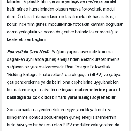
bilinirler. İki plastik film içerisine yerleşik seri ve/veya paralel
bağlı güneş hücrelerinden oluşan yapıya fotovoltaik modül
denir. Ön taraftaki cam kısım iç tarafı mekanik hasara karşı
korur. İnce film güneş modüllerinde fotoaktif katman doğrudan
cama yerleştirilir ve sonra da şeritler halinde lazer aracılığı ile
kesilerek seri bağlanır.
Fotovoltaik Cam Nedir:
Sağlam yapısı sayesinde koruma
sağlarken aynı anda güneş enerjisinden elektrik üretebilmenizi
sağlayan bir yapı malzemesidir. Bina Entegre Fotovoltaik
“Bulding-Entegre Photovoltaic” olarak geçen (
BIPV
) ve çatıya,
çatı pencerelerine ya da belirli bina cephelerine uygulanabilen
bu malzeme için maliyetin de
inşaat malzemelerine paralel
bakıldığında çok ciddi bir fark yaratmadığı söylenebilir.
Son zamanlarda yenilenebilir enerjiye yönelik yatırımlar ve
bilinçlenme sonucu popülerleşen güneş enerji sistemlerinin
hızla büyüyen bir bölümü olan BIPV modülle
r
eski yapılara da