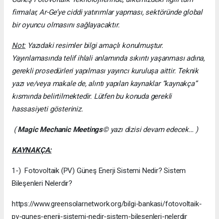
firmalar, Ar-Ge’ye ciddi yatırımlar yapması, sektöründe global
bir oyuncu olmasını sağlayacaktır.
Not:
Yazıdaki resimler bilgi amaçlı konulmuştur.
Yayınlamasında telif ihlali anlamında sıkıntı yaşanması adına,
gerekli prosedürleri yapılması yayıncı kuruluşa aittir. Teknik
yazı ve/veya makale de, alıntı yapılan kaynaklar “kaynakça”
kısmında belirtilmektedir. Lütfen bu konuda gerekli
hassasiyeti gösteriniz.
(
Magic Mechanic Meetings
© yazı dizisi devam edecek… )
KAYNAKÇA:
1-) Fotovoltaik (PV) Güneş Enerji Sistemi Nedir? Sistem
Bileşenleri Nelerdir?
https://www.greensolarnetwork.org/bilgi-bankasi/fotovoltaik-
pv-gunes-enerji-sistemi-nedir-sistem-bilesenleri-nelerdir