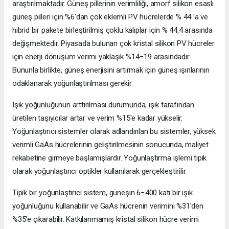
araştırılmaktadır. Güneş pillerinin verimliliği, amorf silikon esaslı
güneş pilleri için %6'dan çok eklemli PV hücrelerde % 44 'a ve
hibrid bir pakete birleştirilmiş çoklu kalıplar için % 44,4 arasında
değişmektedir. Piyasada bulunan çok kristal silikon PV hücreler
için enerji dönüşüm verimi yaklaşık %14−19 arasındadır.
Bununla birlikte, güneş enerjisini artırmak için güneş ışınlarının
odaklanarak yoğunlaştırılması gerekir.
Işık yoğunluğunun arttırılması durumunda, ışık tarafından
üretilen taşıyıcılar artar ve verim %15'e kadar yükselir.
Yoğunlaştırıcı sistemler olarak adlandırılan bu sistemler, yüksek
verimli GaAs hücrelerinin geliştirilmesinin sonucunda, maliyet
rekabetine girmeye başlamışlardır. Yoğunlaştırma işlemi tipik
olarak yoğunlaştırıcı optikler kullanılarak gerçekleştirilir.
Tipik bir yoğunlaştırıcı sistem, güneşin 6−400 katı bir ışık
yoğunluğunu kullanabilir ve GaAs hücrenin verimini %31'den
%35'e çıkarabilir. Katkılanmamış kristal silikon hücre verimi