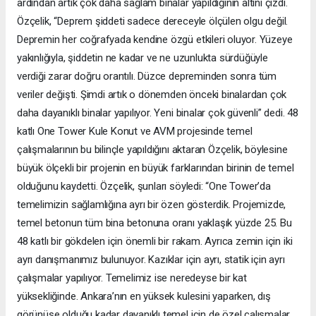
ardından artık çok daha sağlam binalar yapıldığının altını çizdi.
Özçelik, “Deprem şiddeti sadece dereceyle ölçülen olgu değil.
Depremin her coğrafyada kendine özgü etkileri oluyor. Yüzeye
yakınlığıyla, şiddetin ne kadar ve ne uzunlukta sürdüğüyle
verdiği zarar doğru orantılı. Düzce depreminden sonra tüm
veriler değişti. Şimdi artık o dönemden önceki binalardan çok
daha dayanıklı binalar yapılıyor. Yeni binalar çok güvenli” dedi. 48
katlı One Tower Kule Konut ve AVM projesinde temel
çalışmalarının bu bilinçle yapıldığını aktaran Özçelik, böylesine
büyük ölçekli bir projenin en büyük farklarından birinin de temel
olduğunu kaydetti. Özçelik, şunları söyledi: “One Tower’da
temelimizin sağlamlığına ayrı bir özen gösterdik. Projemizde,
temel betonun tüm bina betonuna oranı yaklaşık yüzde 25. Bu
48 katlı bir gökdelen için önemli bir rakam. Ayrıca zemin için iki
ayrı danışmanımız bulunuyor. Kazıklar için ayrı, statik için ayrı
çalışmalar yapılıyor. Temelimiz ise neredeyse bir kat
yüksekliğinde. Ankara’nın en yüksek kulesini yaparken, dış
görünüşe olduğu kadar dayanıklı temel için de özel çalışmalar