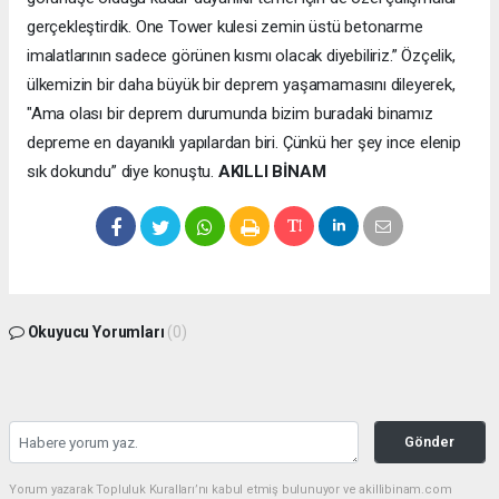
gerçekleştirdik. One Tower kulesi zemin üstü betonarme
imalatlarının sadece görünen kısmı olacak diyebiliriz.” Özçelik,
ülkemizin bir daha büyük bir deprem yaşamamasını dileyerek,
"Ama olası bir deprem durumunda bizim buradaki binamız
depreme en dayanıklı yapılardan biri. Çünkü her şey ince elenip
sık dokundu” diye konuştu.
AKILLI BİNAM
Okuyucu Yorumları
(0)
Gönder
Yorum yazarak Topluluk Kuralları’nı kabul etmiş bulunuyor ve akillibinam.com