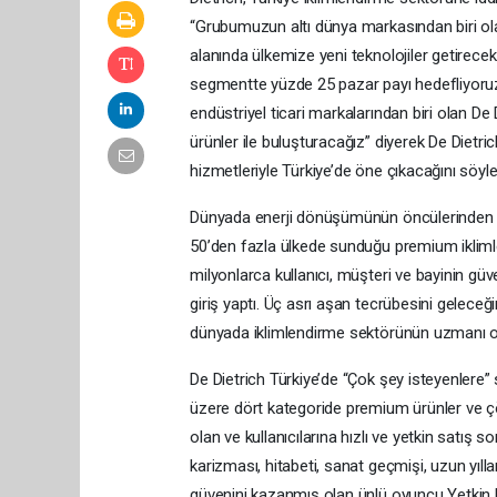
“Grubumuzun altı dünya markasından biri olan D
alanında ülkemize yeni teknolojiler getirec
segmentte yüzde 25 pazar payı hedefliyoruz.
endüstriyel ticari markalarından biri olan De 
ürünler ile buluşturacağız” diyerek De Dietri
hizmetleriyle Türkiye’de öne çıkacağını söyle
Dünyada enerji dönüşümünün öncülerinden bi
50’den fazla ülkede sunduğu premium iklimlen
milyonlarca kullanıcı, müşteri ve bayinin güv
giriş yaptı. Üç asrı aşan tecrübesini geleceğin
dünyada iklimlendirme sektörünün uzmanı ola
De Dietrich Türkiye’de “Çok şey isteyenlere” s
üzere dört kategoride premium ürünler ve ç
olan ve kullanıcılarına hızlı ve yetkin satış 
karizması, hitabeti, sanat geçmişi, uzun yıllard
güvenini kazanmış olan ünlü oyuncu Yetkin Di