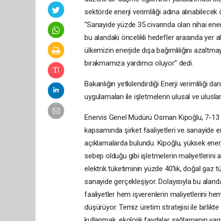
sektörde enerji verimliliği adına alınabilec
“Sanayide yüzde 35 civarında olan nihai enerj
bu alandaki öncelikli hedefler arasında yer a
ülkemizin enerjide dışa bağımlılığını azaltmay
bırakmamıza yardımcı oluyor” dedi.
Bakanlığın yetkilendirdiği Enerji verimliliği d
uygulamaları ile işletmelerin ulusal ve ulusl
Enervis Genel Müdürü Osman Kipoğlu, 7-13 Oc
kapsamında şirket faaliyetleri ve sanayide ene
açıklamalarda bulundu. Kipoğlu, yüksek ener
sebep olduğu gibi işletmelerin maliyetlerini a
elektrik tüketiminin yüzde 40’lık, doğal gaz t
sanayide gerçekleşiyor. Dolayısıyla bu alanda y
faaliyetler hem işverenlerin maliyetlerini hem
düşürüyor. Temiz üretim stratejisi ile birlik
kullanmak, ekolojik faydalar sağlamanın yanı