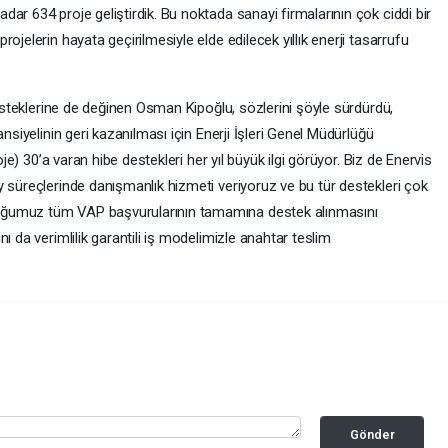
ar 634 proje geliştirdik. Bu noktada sanayi firmalarının çok ciddi bir
ojelerin hayata geçirilmesiyle elde edilecek yıllık enerji tasarrufu
desteklerine de değinen Osman Kipoğlu, sözlerini şöyle sürdürdü,
ansiyelinin geri kazanılması için Enerji İşleri Genel Müdürlüğü
oje) 30’a varan hibe destekleri her yıl büyük ilgi görüyor. Biz de Enervis
 süreçlerinde danışmanlık hizmeti veriyoruz ve bu tür destekleri çok
uğumuz tüm VAP başvurularının tamamına destek alınmasını
ı da verimlilik garantili iş modelimizle anahtar teslim
Gönder