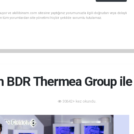
uyor ve akillibinam.com sitesine yaptığınız yorumunuzla ilgili doğrudan veya dolaylı
n tüm yorumlardan site yönetimi hiçbir şekilde sorumlu tutulamaz.
ch BDR Thermea Group ile 
30642+ kez okundu.
Enerji