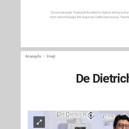
Yorum yazarak Topluluk Kuralları’nı kabul etmiş bulun
tüm sorumluluğu tek başınıza üstleniyorsunuz. Yazıla
Anasayfa
Enerji
De Dietri