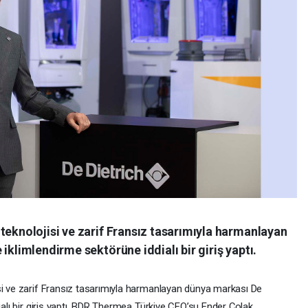
teknolojisi ve zarif Fransız tasarımıyla harmanlayan
iklimlendirme sektörüne iddialı bir giriş yaptı.
si ve zarif Fransız tasarımıyla harmanlayan dünya markası De
ialı bir giriş yaptı. BDR Thermea Türkiye CEO’su Ender Çolak,