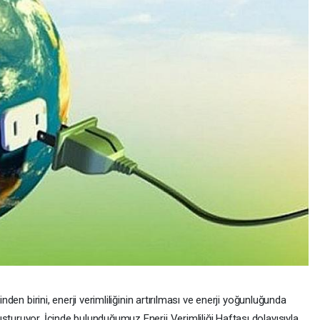
inden birini, enerji verimliliğinin artırılması ve enerji yoğunluğunda
şturuyor. İçinde bulunduğumuz Enerji Verimliliği Haftası dolayısıyla