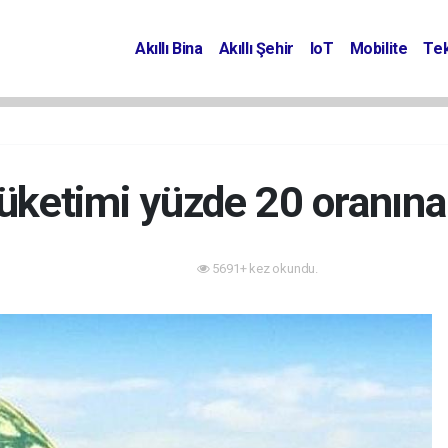
Akıllı Bina
Akıllı Şehir
IoT
Mobilite
Tek
tüketimi yüzde 20 oranına
5691+ kez okundu.
Enerji