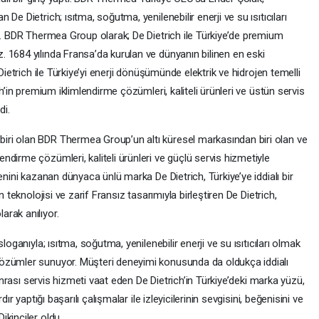
e Dietrich; ısıtma, soğutma, yenilenebilir enerji ve su ısıtıcıları
ek. BDR Thermea Group olarak; De Dietrich ile Türkiye’de premium
 1684 yılında Fransa’da kurulan ve dünyanın bilinen en eski
Dietrich ile Türkiye’yi enerji dönüşümünde elektrik ve hidrojen temelli
ch’in premium iklimlendirme çözümleri, kaliteli ürünleri ve üstün servis
di.
ri olan BDR Thermea Group’un altı küresel markasından biri olan ve
dirme çözümleri, kaliteli ürünleri ve güçlü servis hizmetiyle
enini kazanan dünyaca ünlü marka De Dietrich, Türkiye’ye iddialı bir
 teknolojisi ve zarif Fransız tasarımıyla birleştiren De Dietrich,
rak anılıyor.
loganıyla; ısıtma, soğutma, yenilenebilir enerji ve su ısıtıcıları olmak
özümler sunuyor. Müşteri deneyimi konusunda da oldukça iddialı
sonrası servis hizmeti vaat eden De Dietrich’in Türkiye’deki marka yüzü,
ır yaptığı başarılı çalışmalar ile izleyicilerinin sevgisini, beğenisini ve
kinciler oldu.