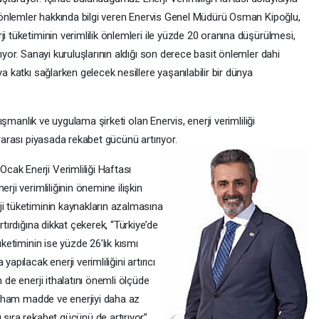
ek önlemler hakkında bilgi veren Enervis Genel Müdürü Osman Kipoğlu,
i tüketiminin verimlilik önlemleri ile yüzde 20 oranına düşürülmesi,
lıyor. Sanayi kuruluşlarının aldığı son derece basit önlemler dahi
a katkı sağlarken gelecek nesillere yaşanılabilir bir dünya
anışmanlık ve uygulama şirketi olan Enervis, enerji verimliliği
ararası piyasada rekabet gücünü artırıyor.
ak Enerji Verimliliği Haftası
rji verimliliğinin önemine ilişkin
ji tüketiminin kaynakların azalmasına
rtırdığına dikkat çekerek, “Türkiye’de
üketiminin ise yüzde 26’lık kısmı
apılacak enerji verimliliğini artırıcı
 de enerji ithalatını önemli ölçüde
te ham madde ve enerjiyi daha az
 sıra rekabet gücünü de artırıyor”