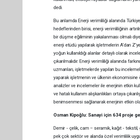
dedi.
Bu anlamda Enerji verimliliği alanında Türkiye
hedeflerinden birisi, enerji verimliliğinin art
bir düşme eğiliminin yakalanması olmalı diye
enerji etüdü yapılarak işletmelerin A’dan Z’ye 
yoğun kullanıldığı alanlar detaylı olarak incel
çıkarılmalıdır. Enerji verimliliği alanında fa
uzmanları, işletmelerde yapılan bu incelemeler
yaparak işletmenin ve ülkenin ekonomisine öne
analizler ve incelemeler ile enerjinin etkin ku
ve hatalı kullanım alışkanlıkları ortaya çıkarıl
benimsenmesi sağlanarak enerjinin etkin olar
Osman Kipoğlu: Sanayi için 634 proje gel
Demir - çelik, cam – seramik, kağıt - tekstil
pek çok sektör ve alanda özel verimlilik uygu