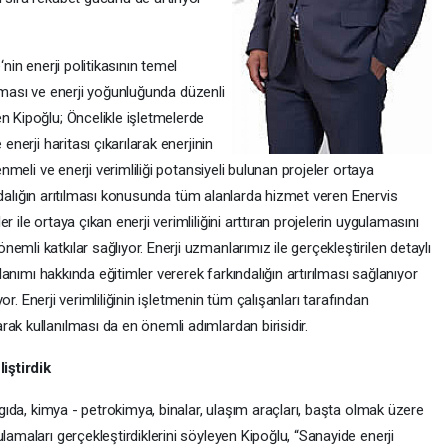
‘nin enerji politikasının temel
ırılması ve enerji yoğunluğunda düzenli
n Kipoğlu; Öncelikle işletmelerde
enerji haritası çıkarılarak enerjinin
enmeli ve enerji verimliliği potansiyeli bulunan projeler ortaya
rkındalığın arıtılması konusunda tüm alanlarda hizmet veren Enervis
 ile ortaya çıkan enerji verimliliğini arttıran projelerin uygulamasını
mli katkılar sağlıyor. Enerji uzmanlarımız ile gerçekleştirilen detaylı
llanımı hakkında eğitimler vererek farkındalığın artırılması sağlanıyor
ıyor. Enerji verimliliğinin işletmenin tüm çalışanları tarafından
ak kullanılması da en önemli adımlardan birisidir.
iştirdik
, gıda, kimya - petrokimya, binalar, ulaşım araçları, başta olmak üzere
lamaları gerçekleştirdiklerini söyleyen Kipoğlu, “Sanayide enerji