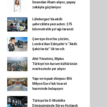
İnsandan ilham alıyor, yapay
zekâyla güçleniyor
Lüleburgaz'da akıllı
şehircilikte yeni adım: 275
kilometrelik yol ağı tarandı
Çevreye dost bu çözüm,
Londra’dan Eskişehir’e ‘’Akıllı
Şehirlerde’’ ilk tercih
Afet Yönetimi, Mplus
Türkiye’nin kurum kültürünün
merkezinde yer alıyor
Yapı ve inşaat dünyası 456
Milyon Euro’luk ticaret
hacminde buluşuyor
Türkiye'de E-Mobilite
Dönüşümünde Süreç Hızlandı