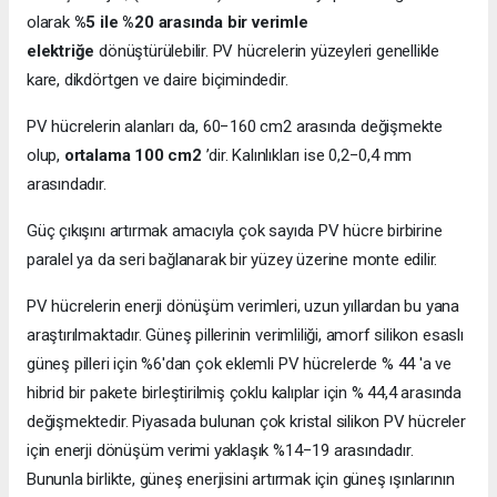
olarak
%5 ile %20 arasında bir verimle
elektriğe
dönüştürülebilir. PV hücrelerin yüzeyleri genellikle
kare, dikdörtgen ve daire biçimindedir.
PV hücrelerin alanları da, 60−160 cm2 arasında değişmekte
olup,
ortalama 100 cm2
’dir. Kalınlıkları ise 0,2−0,4 mm
arasındadır.
Güç çıkışını artırmak amacıyla çok sayıda PV hücre birbirine
paralel ya da seri bağlanarak bir yüzey üzerine monte edilir.
PV hücrelerin enerji dönüşüm verimleri, uzun yıllardan bu yana
araştırılmaktadır. Güneş pillerinin verimliliği, amorf silikon esaslı
güneş pilleri için %6'dan çok eklemli PV hücrelerde % 44 'a ve
hibrid bir pakete birleştirilmiş çoklu kalıplar için % 44,4 arasında
değişmektedir. Piyasada bulunan çok kristal silikon PV hücreler
için enerji dönüşüm verimi yaklaşık %14−19 arasındadır.
Bununla birlikte, güneş enerjisini artırmak için güneş ışınlarının