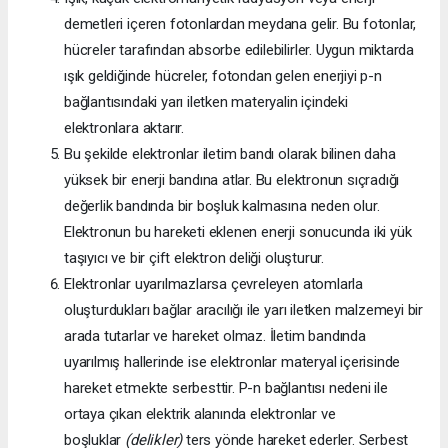
demetleri içeren fotonlardan meydana gelir. Bu fotonlar,
hücreler tarafından absorbe edilebilirler. Uygun miktarda
ışık geldiğinde hücreler, fotondan gelen enerjiyi p-n
bağlantısındaki yarı iletken materyalin içindeki
elektronlara aktarır.
Bu şekilde elektronlar iletim bandı olarak bilinen daha
yüksek bir enerji bandına atlar. Bu elektronun sıçradığı
değerlik bandında bir boşluk kalmasına neden olur.
Elektronun bu hareketi eklenen enerji sonucunda iki yük
taşıyıcı ve bir çift elektron deliği oluşturur.
Elektronlar uyarılmazlarsa çevreleyen atomlarla
oluşturdukları bağlar aracılığı ile yarı iletken malzemeyi bir
arada tutarlar ve hareket olmaz. İletim bandında
uyarılmış hallerinde ise elektronlar materyal içerisinde
hareket etmekte serbesttir. P-n bağlantısı nedeni ile
ortaya çıkan elektrik alanında elektronlar ve
boşluklar
(delikler)
ters yönde hareket ederler. Serbest