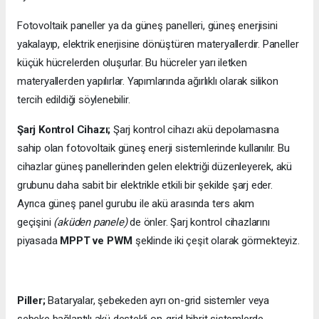
Fotovoltaik paneller ya da güneş panelleri, güneş enerjisini
yakalayıp, elektrik enerjisine dönüştüren materyallerdir. Paneller
küçük hücrelerden oluşurlar. Bu hücreler yarı iletken
materyallerden yapılırlar. Yapımlarında ağırlıklı olarak silikon
tercih edildiği söylenebilir.
Şarj Kontrol Cihazı;
Şarj kontrol cihazı akü depolamasına
sahip olan fotovoltaik güneş enerji sistemlerinde kullanılır. Bu
cihazlar güneş panellerinden gelen elektriği düzenleyerek, akü
grubunu daha sabit bir elektrikle etkili bir şekilde şarj eder.
Ayrıca güneş panel gurubu ile akü arasında ters akım
geçişini
(aküden panele)
de önler. Şarj kontrol cihazlarını
piyasada
MPPT ve PWM
şeklinde iki çeşit olarak görmekteyiz.
Piller;
Bataryalar, şebekeden ayrı on-grid sistemler veya
şebeke bağlantılı akü destekli on-grid hibrit sistemlerde