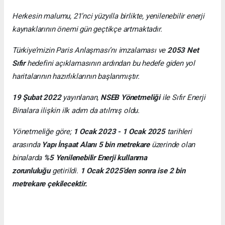
Herkesin malumu, 21’nci yüzyılla birlikte, yenilenebilir enerji
kaynaklarının önemi gün geçtikçe artmaktadır.
Türkiye’mizin Paris Anlaşması’nı imzalaması ve
2053 Net
Sıfır
hedefini açıklamasının ardından bu hedefe giden yol
haritalarının hazırlıklarının başlanmıştır.
19 Şubat 2022
yayınlanan,
NSEB Yönetmeliği
ile Sıfır Enerji
Binalara ilişkin ilk adım da atılmış oldu.
Yönetmeliğe göre;
1 Ocak 2023 - 1 Ocak 2025
tarihleri
arasında
Yapı İnşaat Alanı 5 bin metrekare
üzerinde olan
binalarda
%5 Yenilenebilir Enerji kullanma
zorunluluğu
getirildi.
1 Ocak 2025’den sonra ise 2 bin
metrekare çekilecektir.