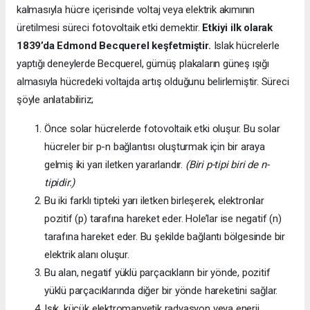
kalmasıyla hücre içerisinde voltaj veya elektrik akımının
üretilmesi süreci fotovoltaik etki demektir.
Etkiyi ilk olarak
1839’da
Edmond Becquerel keşfetmiştir.
Islak hücrelerle
yaptığı deneylerde Becquerel, gümüş plakaların güneş ışığı
almasıyla hücredeki voltajda artış olduğunu belirlemiştir. Süreci
şöyle anlatabiliriz;
Önce solar hücrelerde fotovoltaik etki oluşur. Bu solar
hücreler bir p-n bağlantısı oluşturmak için bir araya
gelmiş iki yarı iletken yararlandır.
(Biri p-tipi biri de n-
tipidir.)
Bu iki farklı tipteki yarı iletken birleşerek, elektronlar
pozitif (p) tarafına hareket eder. Hole’lar ise negatif (n)
tarafına hareket eder. Bu şekilde bağlantı bölgesinde bir
elektrik alanı oluşur.
Bu alan, negatif yüklü parçacıkların bir yönde, pozitif
yüklü parçacıklarında diğer bir yönde hareketini sağlar.
Işık, küçük elektromanyetik radyasyon veya enerji