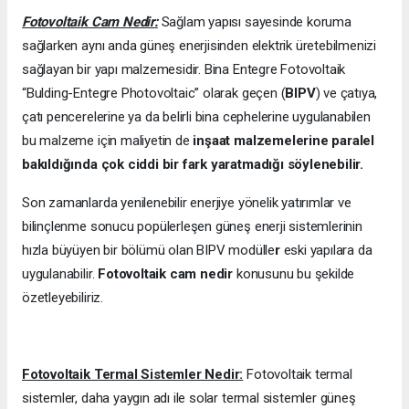
Fotovoltaik Cam Nedir:
Sağlam yapısı sayesinde koruma
sağlarken aynı anda güneş enerjisinden elektrik üretebilmenizi
sağlayan bir yapı malzemesidir. Bina Entegre Fotovoltaik
“Bulding-Entegre Photovoltaic” olarak geçen (
BIPV
) ve çatıya,
çatı pencerelerine ya da belirli bina cephelerine uygulanabilen
bu malzeme için maliyetin de
inşaat malzemelerine paralel
bakıldığında çok ciddi bir fark yaratmadığı söylenebilir.
Son zamanlarda yenilenebilir enerjiye yönelik yatırımlar ve
bilinçlenme sonucu popülerleşen güneş enerji sistemlerinin
hızla büyüyen bir bölümü olan BIPV modülle
r
eski yapılara da
uygulanabilir.
Fotovoltaik cam nedir
konusunu bu şekilde
özetleyebiliriz.
Fotovoltaik Termal Sistemler Nedir:
Fotovoltaik termal
sistemler, daha yaygın adı ile solar termal sistemler güneş