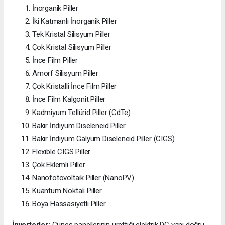
İnorganik Piller
İki Katmanlı İnorganik Piller
Tek Kristal Silisyum Piller
Çok Kristal Silisyum Piller
İnce Film Piller
Amorf Silisyum Piller
Çok Kristalli İnce Film Piller
İnce Film Kalgonit Piller
Kadmiyum Tellürid Piller (CdTe)
Bakır İndiyum Diseleneid Piller
Bakır İndiyum Galyum Diseleneid Piller (CIGS)
Flexible CIGS Piller
Çok Eklemli Piller
Nanofotovoltaik Piller (NanoPV)
Kuantum Noktalı Piller
Boya Hassasiyetli Piller
İnverterler;
Güneş panellerinin ürettiği elektrik DC yani doğru