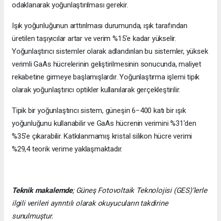
odaklanarak yoğunlaştırılması gerekir.
Işık yoğunluğunun arttırılması durumunda, ışık tarafından
üretilen taşıyıcılar artar ve verim %15'e kadar yükselir.
Yoğunlaştırıcı sistemler olarak adlandırılan bu sistemler, yüksek
verimli GaAs hücrelerinin geliştirilmesinin sonucunda, maliyet
rekabetine girmeye başlamışlardır. Yoğunlaştırma işlemi tipik
olarak yoğunlaştırıcı optikler kullanılarak gerçekleştirilir.
Tipik bir yoğunlaştırıcı sistem, güneşin 6−400 katı bir ışık
yoğunluğunu kullanabilir ve GaAs hücrenin verimini %31'den
%35'e çıkarabilir. Katkılanmamış kristal silikon hücre verimi
%29,4 teorik verime yaklaşmaktadır.
Teknik makalemde
;
Güneş Fotovoltaik Teknolojisi
(GES)’lerle
ilgili verileri ayrıntılı olarak okuyucuların takdirine
sunulmuştur.