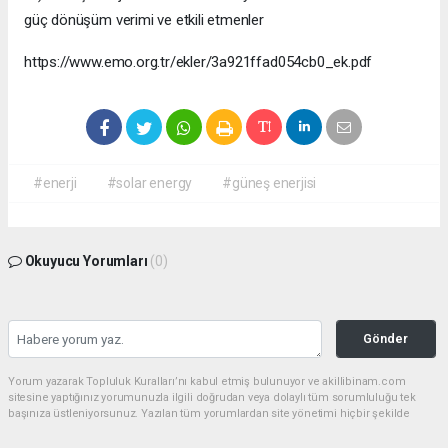
güç dönüşüm verimi ve etkili etmenler
https://www.emo.org.tr/ekler/3a921ffad054cb0_ek.pdf
#enerji
#solar energy
#güneş enerjisi
Okuyucu Yorumları
(0)
Gönder
Yorum yazarak Topluluk Kuralları’nı kabul etmiş bulunuyor ve akillibinam.com
sitesine yaptığınız yorumunuzla ilgili doğrudan veya dolaylı tüm sorumluluğu tek
başınıza üstleniyorsunuz. Yazılan tüm yorumlardan site yönetimi hiçbir şekilde
sorumlu tutulamaz.