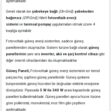
ayrılmaktadır.
Genel olarak ise
şebekeye bağlı
(On-Grid),
şebekeden
bağımsız
(Off-Grid),
Hibrit
fotovoltaik enerji
sistemi
ve
tarımsal pompaj
uygulamaları olmak üzere 4
başlığa ayrılabilir.
Fotovoltaik güneş enerji sistemleri, sadece güneş
panellerinden oluşmazlar. Sistem türüne bağlı olarak
güneş
panellerinin
yanı sıra
inverter, akü ve şarj kontrol cihazı
gibi
diğer önemli cihazlarından da oluşmaktadırlar.
Güneş Paneli;
Fotovoltaik güneş enerji sisteminin en temel
parçası hiç şüphesi güneş panelleridir. Güneş ışınlarını
bünyesindeki güneş hücreleri ile doğrudan elektrik enerjisine
dönüştürür. Piyasada
5 W ile 340 W
arası kapasitede güneş
panelleri kullanılmaktadır. Güneş panelleri ayrıca hücre türüne
göre polikristal, monokristal, ince film gibi çeşitlere
ayrılmaktadır.