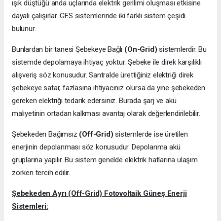
ışık düştüğü anda uçlarında elektrik gerilimi oluşması etkisine
dayalı çalışırlar. GES sistemlerinde iki farklı sistem çeşidi
bulunur.
Bunlardan bir tanesi Şebekeye Bağlı
(On-Grid)
sistemlerdir. Bu
sistemde depolamaya ihtiyaç yoktur. Şebeke ile direk karşılıklı
alışveriş söz konusudur. Santralde ürettiğiniz elektriği direk
şebekeye satar, fazlasına ihtiyacınız olursa da yine şebekeden
gereken elektriği tedarik edersiniz. Burada şarj ve akü
maliyetinin ortadan kalkması avantaj olarak değerlendirilebilir.
Şebekeden Bağımsız
(Off-Grid)
sistemlerde ise üretilen
enerjinin depolanması söz konusudur. Depolanma akü
gruplarına yapılır. Bu sistem genelde elektrik hatlarına ulaşım
zorken tercih edilir.
Şebekeden Ayrı (Off-Grid) Fotovoltaik Güneş Enerji
Sistemleri: