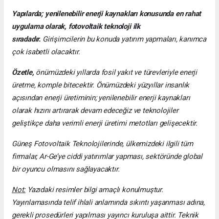
Yapılarda; yenilenebilir enerji kaynakları konusunda en rahat
uygulama olarak, fotovoltaik teknoloji ilk
sıradadır.
Girişimcilerin bu konuda yatırım yapmaları, kanımca
çok isabetli olacaktır.
Özetle,
önümüzdeki yıllarda fosil yakıt ve türevleriyle enerji
üretme, komple bitecektir. Önümüzdeki yüzyıllar insanlık
açısından enerji üretiminin; yenilenebilir enerji kaynakları
olarak hızını artırarak devam edeceğiz ve teknolojiler
geliştikçe daha verimli enerji üretimi metotları gelişecektir.
Güneş Fotovoltaik Teknolojilerinde, ülkemizdeki ilgili tüm
firmalar, Ar-Ge’ye ciddi yatırımlar yapması, sektöründe global
bir oyuncu olmasını sağlayacaktır.
Not:
Yazıdaki resimler bilgi amaçlı konulmuştur.
Yayınlamasında telif ihlali anlamında sıkıntı yaşanması adına,
gerekli prosedürleri yapılması yayıncı kuruluşa aittir. Teknik