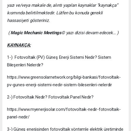
yazı ve/veya makale de, alıntı yapılan kaynaklar “kaynakça”
kısmında belirtilmektedir. Lütfen bu konuda gerekli
hassasiyeti gösteriniz.
(
Magic Mechanic Meetings
© yazı dizisi devam edecek… )
KAYNAKÇA:
1-) Fotovoltaik (PV) Güneş Enerji Sistemi Nedir? Sistem
Bileşenleri Nelerdir?
https://www.greensolarnetwork.org/bilgi-bankasi/fotovoltaik-
pv-gunes-enerji-sistemi-nedir-sistem-bilesenleri-nelerdir
2-) Fotovoltaik Nedir? Fotovoltaik Panel Nedir?
https://www.myenerjisolar.com/fotovoltaik-nedir-fotovoltaik-
panel-nedir/
3-) Güneş enerjisinden fotovoltaik yöntemle elektrik üretiminde