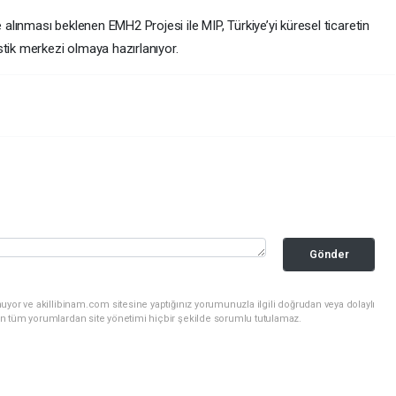
lınması beklenen EMH2 Projesi ile MIP, Türkiye’yi küresel ticaretin
stik merkezi olmaya hazırlanıyor.
Gönder
uyor ve akillibinam.com sitesine yaptığınız yorumunuzla ilgili doğrudan veya dolaylı
n tüm yorumlardan site yönetimi hiçbir şekilde sorumlu tutulamaz.