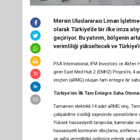
Mersin Uluslararası Liman İşletmec
olarak Türkiye’de bir ilke imza a
geçiriyor. Bu yatırım, bölgenin art
verimliliği yükseltecek ve Türkiye
PSA International, IFM Investors ve Akfen H
giren East Med Hub 2 (EMH2) Projesi'ni, 4 ad
vinçten (aRMG) oluşan tam entegre bir saha
Türkiye’nin İlk Tam Entegre Saha Otoma
Tamamen elektrikli 14 adet aRMG vinç, Termi
çalışabilme özelliği sayesinde operatörlere
Yüksek hassasiyetli tarayıcılar, kameralar ve
hassasiyetli konteyner elleçleme, istifleme 
ve saha verimliliğini optimize ederek saha op