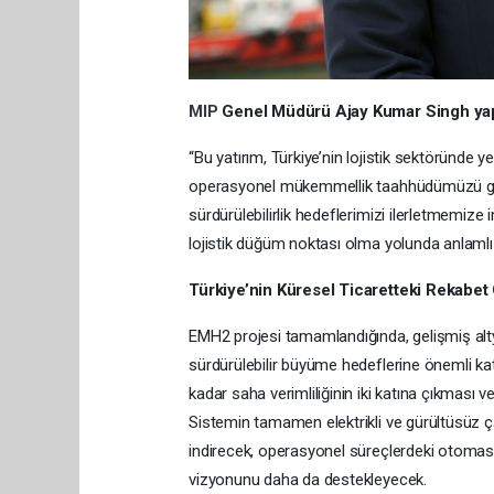
MIP
Genel Müdürü Ajay Kumar Singh yapt
“Bu yatırım, Türkiye’nin lojistik sektöründe 
operasyonel mükemmellik taahhüdümüzü güçl
sürdürülebilirlik hedeflerimizi ilerletmemize
lojistik düğüm noktası olma yolunda anlamlı 
Türkiye’nin Küresel Ticaretteki Rekabe
EMH2 projesi tamamlandığında, gelişmiş altyap
sürdürülebilir büyüme hedeflerine önemli ka
kadar saha verimliliğinin iki katına çıkması 
Sistemin tamamen elektrikli ve gürültüsüz ça
indirecek, operasyonel süreçlerdeki otomas
vizyonunu daha da destekleyecek.