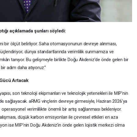
ığı açıklamada şunları söyledi:
yeni bir ölçüt belirliyor. Saha otomasyonunun devreye alınması,
endiriyor; dünya standartlarında verimlilik sunmamıza ve
 imkân tanıyor. Bu gelişmeyle birlikte Doğu Akdeniz’de önde gelen bir
bir adım daha atıyoruz.”
t Gücü Artacak
ısı, son teknoloji ekipmanları ve teknolojik yetenekleri ile MIP'nin
tkı sağlayacak. aRMG vinçlerin devreye girmesiyle, Haziran 2026'ya
ve operasyonel verimlilikte önemli bir artış sağlanması bekleniyor.
lışması, düşük karbon emisyonları ile çevresel etkileri en aza
yon ise MIP'nin Doğu Akdeniz'in önde gelen lojistik merkezi olma