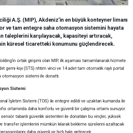
iliği A.Ş. (MIP), Akdeniz’in en büyük konteyner limanı
tıyor ve tam entegre saha otomasyon sistemini hayata
an taleplerini karşılayacak, kapasiteyi artıracak,
’nin küresel ticaretteki konumunu güçlendirecek.
olding'in ortak girişimi olan MIP, ilk aşaması tamamlanarak hizmete
et gemi-kıyı (STS) rıhtım vinci ve 14 adet tam otomatik raylı portal
 otomasyon sistemi ile donattı.
syon Sistemi
nal İşletim Sistemi (TOS) ile entegre edildi ve uzaktan kumanda ile
 ofis ortamında daha konforlu ve güvenli bir çalışma ortamı sunuyor.
 sensör tabanlı güvenlik sistemleri ile donatılan bu vinçler, yüksek
ve transfer işlemlerini mümkün kılarak bekleme sürelerini azaltacak
erasyonlarını daha güvenli ve hızlı hale getirecek.