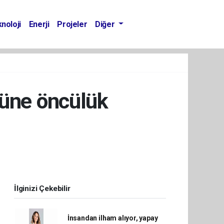
noloji
Enerji
Projeler
Diğer
müne öncülük
İlginizi Çekebilir
İnsandan ilham alıyor, yapay