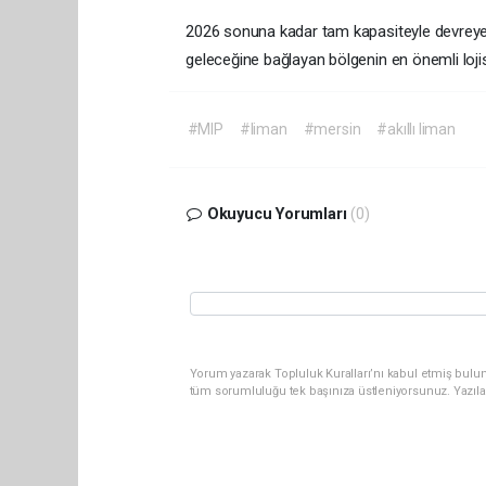
2026 sonuna kadar tam kapasiteyle devreye a
geleceğine bağlayan bölgenin en önemli loji
#MIP
#liman
#mersin
#akıllı liman
Okuyucu Yorumları
(0)
Yorum yazarak Topluluk Kuralları’nı kabul etmiş bulun
tüm sorumluluğu tek başınıza üstleniyorsunuz. Yazıla