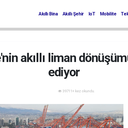
Akıllı Bina
Akıllı Şehir
IoT
Mobilite
Tek
e'nin akıllı liman dönüşü
ediyor
39711+ kez okundu.
Akıllı Bina