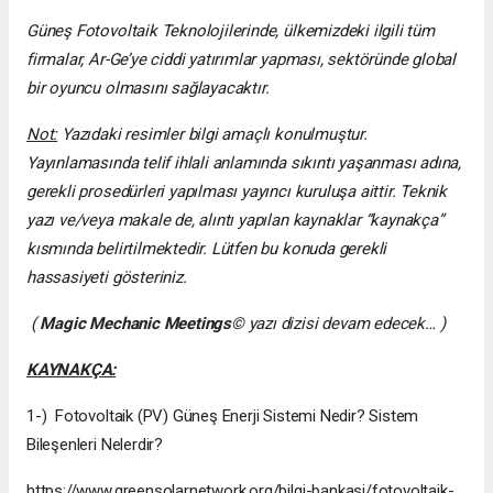
Güneş Fotovoltaik Teknolojilerinde, ülkemizdeki ilgili tüm
firmalar, Ar-Ge’ye ciddi yatırımlar yapması, sektöründe global
bir oyuncu olmasını sağlayacaktır.
Not:
Yazıdaki resimler bilgi amaçlı konulmuştur.
Yayınlamasında telif ihlali anlamında sıkıntı yaşanması adına,
gerekli prosedürleri yapılması yayıncı kuruluşa aittir. Teknik
yazı ve/veya makale de, alıntı yapılan kaynaklar “kaynakça”
kısmında belirtilmektedir. Lütfen bu konuda gerekli
hassasiyeti gösteriniz.
(
Magic Mechanic Meetings
© yazı dizisi devam edecek… )
KAYNAKÇA:
1-) Fotovoltaik (PV) Güneş Enerji Sistemi Nedir? Sistem
Bileşenleri Nelerdir?
https://www.greensolarnetwork.org/bilgi-bankasi/fotovoltaik-