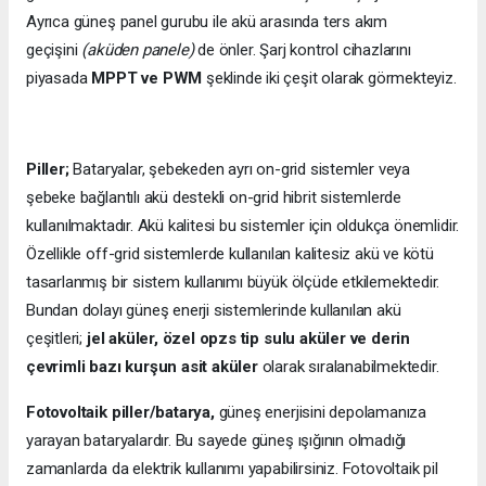
Ayrıca güneş panel gurubu ile akü arasında ters akım
geçişini
(aküden panele)
de önler. Şarj kontrol cihazlarını
piyasada
MPPT ve PWM
şeklinde iki çeşit olarak görmekteyiz.
Piller;
Bataryalar, şebekeden ayrı on-grid sistemler veya
şebeke bağlantılı akü destekli on-grid hibrit sistemlerde
kullanılmaktadır. Akü kalitesi bu sistemler için oldukça önemlidir.
Özellikle off-grid sistemlerde kullanılan kalitesiz akü ve kötü
tasarlanmış bir sistem kullanımı büyük ölçüde etkilemektedir.
Bundan dolayı güneş enerji sistemlerinde kullanılan akü
çeşitleri;
jel aküler, özel opzs tip sulu aküler ve derin
çevrimli bazı kurşun asit aküler
olarak sıralanabilmektedir.
Fotovoltaik piller/batarya,
güneş enerjisini depolamanıza
yarayan bataryalardır. Bu sayede güneş ışığının olmadığı
zamanlarda da elektrik kullanımı yapabilirsiniz. Fotovoltaik pil