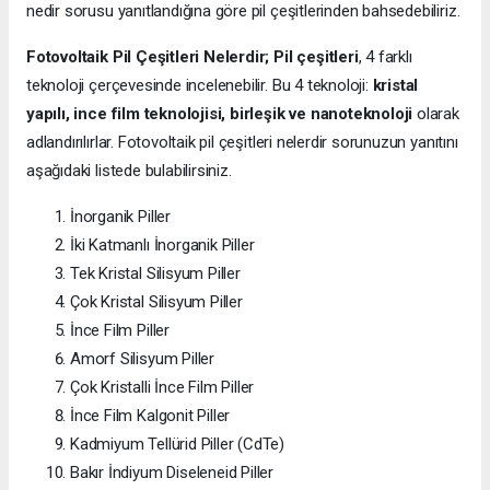
nedir sorusu yanıtlandığına göre pil çeşitlerinden bahsedebiliriz.
Fotovoltaik Pil Çeşitleri Nelerdir;
Pil çeşitleri
, 4 farklı
teknoloji çerçevesinde incelenebilir. Bu 4 teknoloji:
kristal
yapılı, ince film teknolojisi, birleşik ve nanoteknoloji
olarak
adlandırılırlar. Fotovoltaik pil çeşitleri nelerdir sorunuzun yanıtını
aşağıdaki listede bulabilirsiniz.
İnorganik Piller
İki Katmanlı İnorganik Piller
Tek Kristal Silisyum Piller
Çok Kristal Silisyum Piller
İnce Film Piller
Amorf Silisyum Piller
Çok Kristalli İnce Film Piller
İnce Film Kalgonit Piller
Kadmiyum Tellürid Piller (CdTe)
Bakır İndiyum Diseleneid Piller