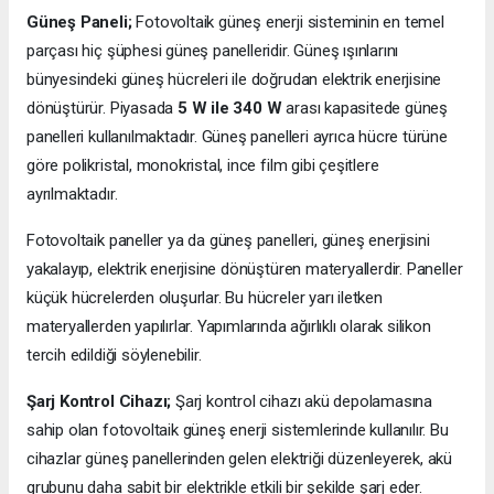
Güneş Paneli;
Fotovoltaik güneş enerji sisteminin en temel
parçası hiç şüphesi güneş panelleridir. Güneş ışınlarını
bünyesindeki güneş hücreleri ile doğrudan elektrik enerjisine
dönüştürür. Piyasada
5 W ile 340 W
arası kapasitede güneş
panelleri kullanılmaktadır. Güneş panelleri ayrıca hücre türüne
göre polikristal, monokristal, ince film gibi çeşitlere
ayrılmaktadır.
Fotovoltaik paneller ya da güneş panelleri, güneş enerjisini
yakalayıp, elektrik enerjisine dönüştüren materyallerdir. Paneller
küçük hücrelerden oluşurlar. Bu hücreler yarı iletken
materyallerden yapılırlar. Yapımlarında ağırlıklı olarak silikon
tercih edildiği söylenebilir.
Şarj Kontrol Cihazı;
Şarj kontrol cihazı akü depolamasına
sahip olan fotovoltaik güneş enerji sistemlerinde kullanılır. Bu
cihazlar güneş panellerinden gelen elektriği düzenleyerek, akü
grubunu daha sabit bir elektrikle etkili bir şekilde şarj eder.