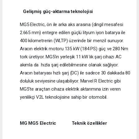
Gelişmiş güç-aktarma teknolojisi
MG5 Electric, ön ile arka aks arasına (dingil mesafesi
2.665 mm) entegre edilen güçlü lityum iyon batarya ile
400 kilometrenin (WLTP) üzerinde bir menzil sunuyor.
Aracın elektrik motoru 135 kW (184 PS) güç ve 280 Nm
tork üretiyor. MG5’in yerleşik 11 kW lık şarj cihazı AC
akımla da hızla şarj edilebilmesine olanak sağlıyor.
Aracın bataryası hızlı şarj (DC) ile sadece 30 dakikada 80
doluluk seviyesine ulaşabiliyor. Marvel R Electric gibi
MG5’te araçtan cihaza elektrik aktarımına izin veren
yenilikçi V2L teknolojisine sahip bir otomobil.
MG MG5 Electric Teknik özellikler