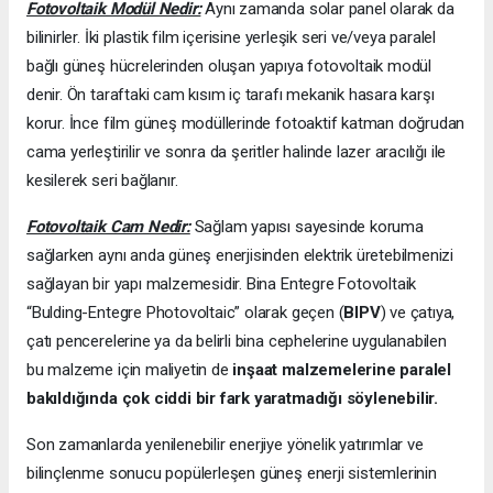
Fotovoltaik Modül Nedir:
Aynı zamanda solar panel olarak da
bilinirler. İki plastik film içerisine yerleşik seri ve/veya paralel
bağlı güneş hücrelerinden oluşan yapıya fotovoltaik modül
denir. Ön taraftaki cam kısım iç tarafı mekanik hasara karşı
korur. İnce film güneş modüllerinde fotoaktif katman doğrudan
cama yerleştirilir ve sonra da şeritler halinde lazer aracılığı ile
kesilerek seri bağlanır.
Fotovoltaik Cam Nedir:
Sağlam yapısı sayesinde koruma
sağlarken aynı anda güneş enerjisinden elektrik üretebilmenizi
sağlayan bir yapı malzemesidir. Bina Entegre Fotovoltaik
“Bulding-Entegre Photovoltaic” olarak geçen (
BIPV
) ve çatıya,
çatı pencerelerine ya da belirli bina cephelerine uygulanabilen
bu malzeme için maliyetin de
inşaat malzemelerine paralel
bakıldığında çok ciddi bir fark yaratmadığı söylenebilir.
Son zamanlarda yenilenebilir enerjiye yönelik yatırımlar ve
bilinçlenme sonucu popülerleşen güneş enerji sistemlerinin