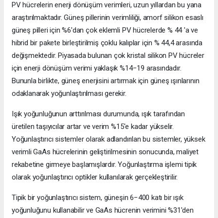
PV hücrelerin enerji dönüşüm verimleri, uzun yıllardan bu yana
araştırılmaktadır. Güneş pillerinin verimliliği, amorf silikon esaslı
güneş pilleri için %6'dan çok eklemli PV hücrelerde % 44 'a ve
hibrid bir pakete birleştirilmiş çoklu kalıplar için % 44,4 arasında
değişmektedir. Piyasada bulunan çok kristal silikon PV hücreler
için enerji dönüşüm verimi yaklaşık %14−19 arasındadır.
Bununla birlikte, güneş enerjisini artırmak için güneş ışınlarının
odaklanarak yoğunlaştırılması gerekir.
Işık yoğunluğunun arttırılması durumunda, ışık tarafından
üretilen taşıyıcılar artar ve verim %15'e kadar yükselir.
Yoğunlaştırıcı sistemler olarak adlandırılan bu sistemler, yüksek
verimli GaAs hücrelerinin geliştirilmesinin sonucunda, maliyet
rekabetine girmeye başlamışlardır. Yoğunlaştırma işlemi tipik
olarak yoğunlaştırıcı optikler kullanılarak gerçekleştirilir.
Tipik bir yoğunlaştırıcı sistem, güneşin 6−400 katı bir ışık
yoğunluğunu kullanabilir ve GaAs hücrenin verimini %31'den