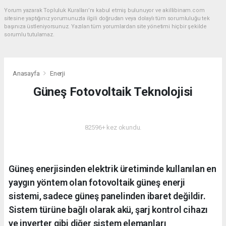
Yorum yazarak Topluluk Kuralları’nı kabul etmiş bulunuyor ve akillibinam.com
sitesine yaptığınız yorumunuzla ilgili doğrudan veya dolaylı tüm sorumluluğu tek
başınıza üstleniyorsunuz. Yazılan tüm yorumlardan site yönetimi hiçbir şekilde
sorumlu tutulamaz.
Anasayfa
Enerji
Güneş Fotovoltaik Teknolojisi
ENERJI
82596+ kez okundu.
Güneş enerjisinden elektrik üretiminde kullanılan en
yaygın yöntem olan fotovoltaik güneş enerji
sistemi, sadece güneş panelinden ibaret değildir.
Sistem türüne bağlı olarak akü, şarj kontrol cihazı
ve inverter gibi diğer sistem elemanları