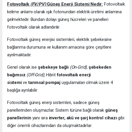
Fotovoltaik
(FV/PV)
Güneş Enerji Sistemi Nedir:
Fotovoltaik
kelime anlamı olarak ışık fotonundan elektrik üretimi anlamına
gelmektedir. Bundan dolayı güneş hücreleri ve panelleri
fotovoltaik olarak adlandırılır.
Fotovoltaik güneş enerjisi sistemleri; elektrik şebekesine
bağlanma durumuna ve kullanım amacına göre çeşitlere
ayrılmaktadır.
Genel olarak ise
şebekeye bağlı
(On-Grid),
şebekeden
bağımsız
(Off-Grid),
Hibrit
fotovoltaik enerji
sistemi
ve
tarımsal pompaj
uygulamaları olmak üzere 4
başlığa ayrılabilir.
Fotovoltaik güneş enerji sistemleri, sadece güneş
panellerinden oluşmazlar. Sistem türüne bağlı olarak
güneş
panellerinin
yanı sıra
inverter, akü ve şarj kontrol cihazı
gibi
diğer önemli cihazlarından da oluşmaktadırlar.