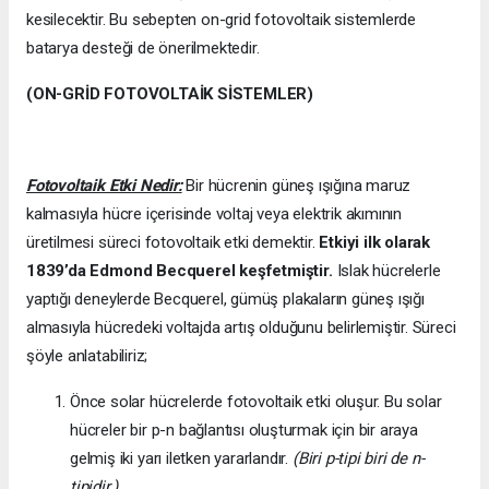
kesilecektir. Bu sebepten on-grid fotovoltaik sistemlerde
batarya desteği de önerilmektedir.
(ON-GRİD FOTOVOLTAİK SİSTEMLER)
Fotovoltaik Etki Nedir:
Bir hücrenin güneş ışığına maruz
kalmasıyla hücre içerisinde voltaj veya elektrik akımının
üretilmesi süreci fotovoltaik etki demektir.
Etkiyi ilk olarak
1839’da
Edmond Becquerel keşfetmiştir.
Islak hücrelerle
yaptığı deneylerde Becquerel, gümüş plakaların güneş ışığı
almasıyla hücredeki voltajda artış olduğunu belirlemiştir. Süreci
şöyle anlatabiliriz;
Önce solar hücrelerde fotovoltaik etki oluşur. Bu solar
hücreler bir p-n bağlantısı oluşturmak için bir araya
gelmiş iki yarı iletken yararlandır.
(Biri p-tipi biri de n-
tipidir.)