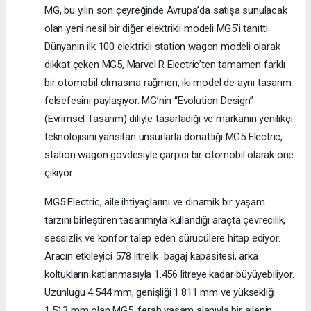
MG, bu yılın son çeyreğinde Avrupa’da satışa sunulacak
olan yeni nesil bir diğer elektrikli modeli MG5’i tanıttı.
Dünyanın ilk 100 elektrikli station wagon modeli olarak
dikkat çeken MG5, Marvel R Electric’ten tamamen farklı
bir otomobil olmasına rağmen, iki model de aynı tasarım
felsefesini paylaşıyor. MG’nin “Evolution Design”
(Evrimsel Tasarım) diliyle tasarladığı ve markanın yenilikçi
teknolojisini yansıtan unsurlarla donattığı MG5 Electric,
station wagon gövdesiyle çarpıcı bir otomobil olarak öne
çıkıyor.
MG5 Electric, aile ihtiyaçlarını ve dinamik bir yaşam
tarzını birleştiren tasarımıyla kullandığı araçta çevrecilik,
sessizlik ve konfor talep eden sürücülere hitap ediyor.
Aracın etkileyici 578 litrelik bagaj kapasitesi, arka
koltukların katlanmasıyla 1.456 litreye kadar büyüyebiliyor.
Uzunluğu 4.544 mm, genişliği 1.811 mm ve yüksekliği
1.513 mm olan MG5, ferah yaşam alanıyla bir ailenin