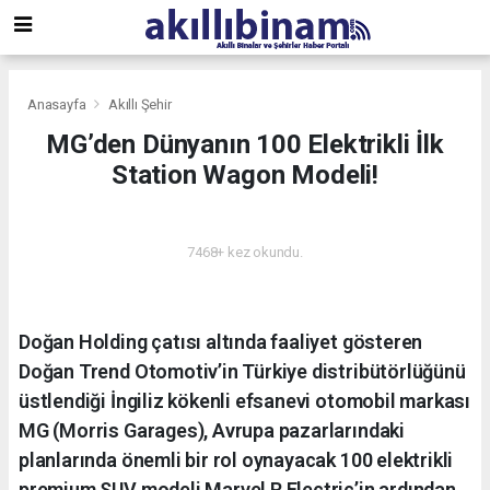
Anasayfa
Akıllı Şehir
MG’den Dünyanın 100 Elektrikli İlk
Station Wagon Modeli!
AKILLI ŞEHIR
7468+ kez okundu.
Doğan Holding çatısı altında faaliyet gösteren
Doğan Trend Otomotiv’in Türkiye distribütörlüğünü
üstlendiği İngiliz kökenli efsanevi otomobil markası
MG (Morris Garages), Avrupa pazarlarındaki
planlarında önemli bir rol oynayacak 100 elektrikli
premium SUV modeli Marvel R Electric’in ardından