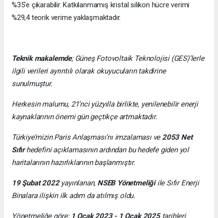
%35'e çıkarabilir. Katkılanmamış kristal silikon hücre verimi
%29,4 teorik verime yaklaşmaktadır.
Teknik makalemde
;
Güneş Fotovoltaik Teknolojisi
(GES)’lerle
ilgili verileri ayrıntılı olarak okuyucuların takdirine
sunulmuştur.
Herkesin malumu, 21’nci yüzyılla birlikte, yenilenebilir enerji
kaynaklarının önemi gün geçtikçe artmaktadır.
Türkiye’mizin Paris Anlaşması’nı imzalaması ve
2053 Net
Sıfır
hedefini açıklamasının ardından bu hedefe giden yol
haritalarının hazırlıklarının başlanmıştır.
19 Şubat 2022
yayınlanan,
NSEB Yönetmeliği
ile Sıfır Enerji
Binalara ilişkin ilk adım da atılmış oldu.
Yönetmeliğe göre;
1 Ocak 2023 - 1 Ocak 2025
tarihleri