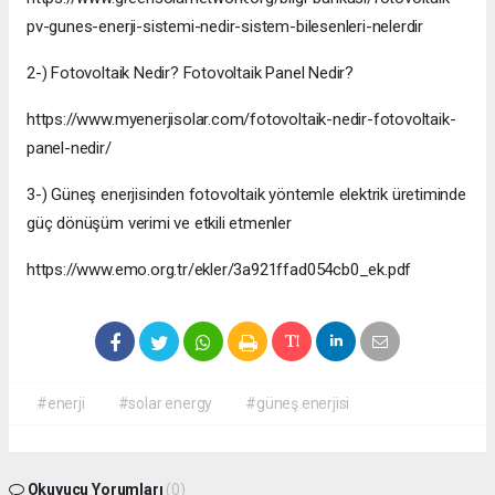
pv-gunes-enerji-sistemi-nedir-sistem-bilesenleri-nelerdir
2-) Fotovoltaik Nedir? Fotovoltaik Panel Nedir?
https://www.myenerjisolar.com/fotovoltaik-nedir-fotovoltaik-
panel-nedir/
3-) Güneş enerjisinden fotovoltaik yöntemle elektrik üretiminde
güç dönüşüm verimi ve etkili etmenler
https://www.emo.org.tr/ekler/3a921ffad054cb0_ek.pdf
#enerji
#solar energy
#güneş enerjisi
Okuyucu Yorumları
(0)