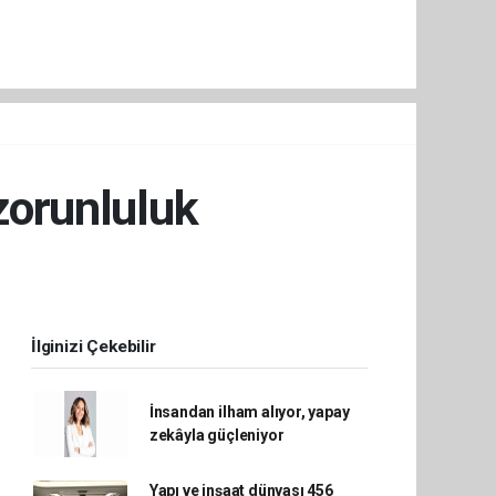
 zorunluluk
İlginizi Çekebilir
İnsandan ilham alıyor, yapay
zekâyla güçleniyor
Yapı ve inşaat dünyası 456