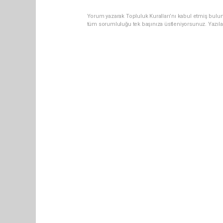
Yorum yazarak Topluluk Kuralları’nı kabul etmiş bulun
tüm sorumluluğu tek başınıza üstleniyorsunuz. Yazıla