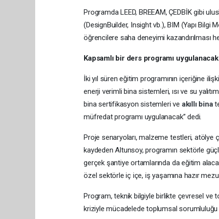
Programda LEED, BREEAM, ÇEDBİK gibi uluslarar
(DesignBuilder, Insight vb.), BIM (Yapı Bilgi
öğrencilere saha deneyimi kazandırılması he
Kapsamlı bir ders programı uygulanacak
İki yıl süren eğitim programının içeriğine iliş
enerji verimli bina sistemleri, ısı ve su yalıtım
bina sertifikasyon sistemleri ve
akıllı bina
t
müfredat programı uygulanacak” dedi.
Proje senaryoları, malzeme testleri, atölye ça
kaydeden Altunsoy, programın sektörle güçlü
gerçek şantiye ortamlarında da eğitim alac
özel sektörle iç içe, iş yaşamına hazır mezun
Program, teknik bilgiyle birlikte çevresel ve 
kriziyle mücadelede toplumsal sorumluluğu yü