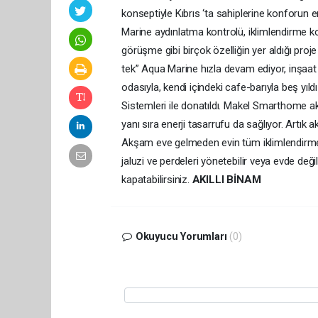
konseptiyle Kıbrıs ‘ta sahiplerine konforun 
Marine aydınlatma kontrolü, iklimlendirme ko
görüşme gibi birçok özelliğin yer aldığı proje 
tek” Aqua Marine hızla devam ediyor, inşaa
odasıyla, kendi içindeki cafe-barıyla beş yı
Sistemleri ile donatıldı. Makel Smarthome ak
yanı sıra enerji tasarrufu da sağlıyor. Artık 
Akşam eve gelmeden evin tüm iklimlendirmesi
jaluzi ve perdeleri yönetebilir veya evde değ
kapatabilirsiniz.
AKILLI BİNAM
Okuyucu Yorumları
(0)