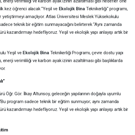
, enerji verimliliği ve karbon ayak izinin azaltılması gibi hedefler öne
l ilk kez öğrenci alacak "Yeşil ve
Ekolojik Bina
Teknikerliği" programı,
 yetiştirmeyi amaçlıyor. Atlas Üniversitesi Meslek Yüksekokulu
sadece teknik bir eğitim sunmayacağını belirterek “Aynı zamanda
ü kazandırmayı hedefliyoruz. Yeşil ve ekolojik yapı anlayışı artık bir
ulu Yeşil ve
Ekolojik Bina
Teknikerliği Programı, çevre dostu yapı
, enerji verimliliği ve karbon ayak izinin azaltılması gibi başlıklarda
or.
lı”
ü Öğr. Gör. İlkay Altunsoy, geleceğin yapılarının doğayla uyumlu
k “Bu program sadece teknik bir eğitim sunmuyor; aynı zamanda
ü kazandırmayı hedefliyoruz. Yeşil ve ekolojik yapı anlayışı artık bir
ğitim