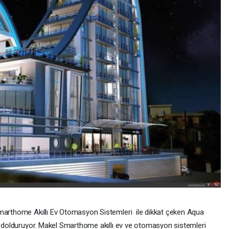
Smarthome Akıllı Ev Otomasyon Sistemleri ile dikkat çeken Aqua
öz dolduruyor. Makel Smarthome akıllı ev ve otomasyon sistemleri