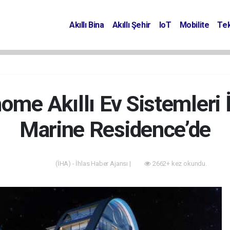
Akıllı Bina
Akıllı Şehir
IoT
Mobilite
Tek
me Akıllı Ev Sistemleri İ
Marine Residence’de
(İHA) - İhlas Haber Ajansı |
2662+ kez okundu.
Akıllı Bina