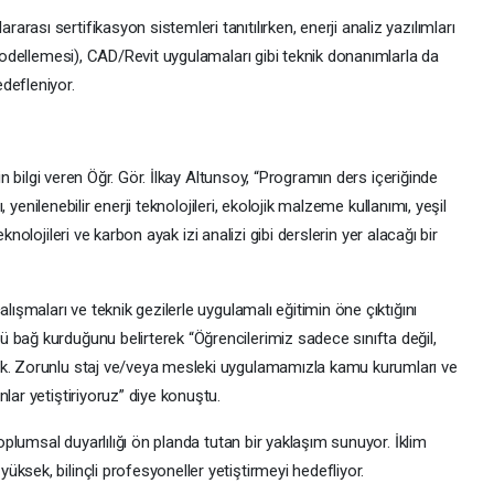
ası sertifikasyon sistemleri tanıtılırken, enerji analiz yazılımları
 Modellemesi), CAD/Revit uygulamaları gibi teknik donanımlarla da
defleniyor.
kin bilgi veren Öğr. Gör. İlkay Altunsoy, “Programın ders içeriğinde
ı, yenilenebilir enerji teknolojileri, ekolojik malzeme kullanımı, yeşil
eknolojileri ve karbon ayak izi analizi gibi derslerin yer alacağı bir
lışmaları ve teknik gezilerle uygulamalı eğitimin öne çıktığını
 bağ kurduğunu belirterek “Öğrencilerimiz sadece sınıfta değil,
ak. Zorunlu staj ve/veya mesleki uygulamamızla kamu kurumları ve
lar yetiştiriyoruz” diye konuştu.
toplumsal duyarlılığı ön planda tutan bir yaklaşım sunuyor. İklim
ksek, bilinçli profesyoneller yetiştirmeyi hedefliyor.