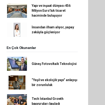
Yapı ve inşaat dünyası 456
Milyon Euro’luk ticaret
hacminde buluşuyor
İnsandan ilham alıyor, yapay
zekâyla güçleniyor
En Çok Okunanlar
Güneş Fotovoltaik Teknolojisi
“Yeşil ve ekolojik yapı” anlayışı
bir zorunluluk
Tech İstanbul Growth
başvuruları başladı