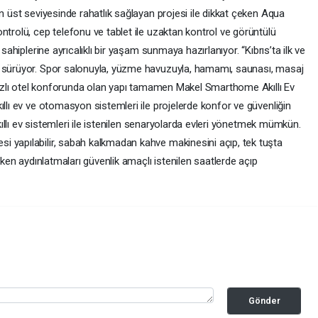
en üst seviyesinde rahatlık sağlayan projesi ile dikkat çeken Aqua
ntrolü, cep telefonu ve tablet ile uzaktan kontrol ve görüntülü
sahiplerine ayrıcalıklı bir yaşam sunmaya hazırlanıyor. “Kıbrıs’ta ilk ve
t sürüyor. Spor salonuyla, yüzme havuzuyla, hamamı, saunası, masaj
ldızlı otel konforunda olan yapı tamamen Makel Smarthome Akıllı Ev
ıllı ev ve otomasyon sistemleri ile projelerde konfor ve güvenliğin
akıllı ev sistemleri ile istenilen senaryolarda evleri yönetmek mümkün.
 yapılabilir, sabah kalkmadan kahve makinesini açıp, tek tuşta
ilken aydınlatmaları güvenlik amaçlı istenilen saatlerde açıp
Gönder