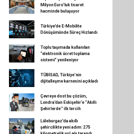
Milyon Euro’luk ticaret
hacminde buluşuyor
Türkiye'de E-Mobilite
Dönüşümünde Süreç Hızlandı
Toplu taşımada kullanılan
“elektronik ücret toplama
sistemi” yenileniyor
TÜBİSAD, Türkiye’nin
dijitalleşme karnesini açıkladı
Çevreye dost bu çözüm,
Londra’dan Eskişehir’e ‘’Akıllı
Şehirlerde’’ ilk tercih
Lüleburgaz'da akıllı
şehircilikte yeni adım: 275
kilometrelik yol ağı tarandı