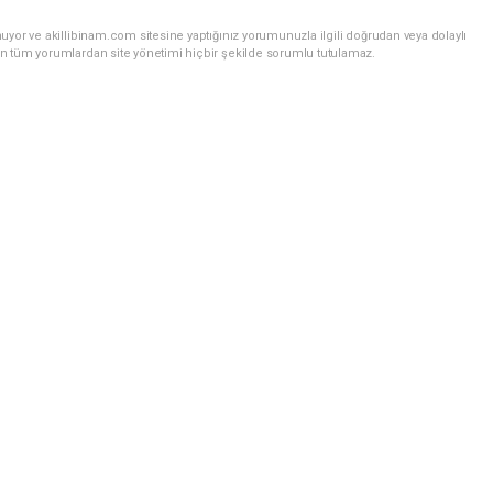
uyor ve akillibinam.com sitesine yaptığınız yorumunuzla ilgili doğrudan veya dolaylı
n tüm yorumlardan site yönetimi hiçbir şekilde sorumlu tutulamaz.