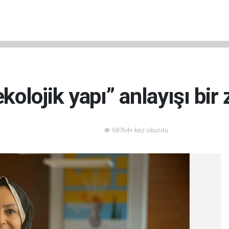
ekolojik yapı” anlayışı bir
68764+ kez okundu.
Akıllı Bina