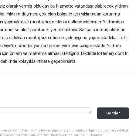
tsiz olarak vermiş oldukları bu hizmette vatandaşı olabilecek yıldırım
ler. Yıldırım düşmesi çok olan bölgeler için yıldırımdan korunma
nı yapmakta ve montaj hizmetlerini üstlenmektedirler. Yıldırımdan
rafudr ve aktif paratoner yer almaktadır. Satışa sunmuş oldukları
ermiş oldukları montaj hizmetini de çok uyguna yapmaktadırlar. Loft
 Türkiye’nin dört bir yanına hizmet vermeye çalışmaktadır. Yıldırım
 için önlem ve malzeme almak istediğiniz takdirde loftenerji.com.tr
 dahilinde kolaylıkla irtibata geçebilirsiniz.
Gönder
uyor ve akillibinam.com sitesine yaptığınız yorumunuzla ilgili doğrudan veya dolaylı
n tüm yorumlardan site yönetimi hiçbir şekilde sorumlu tutulamaz.