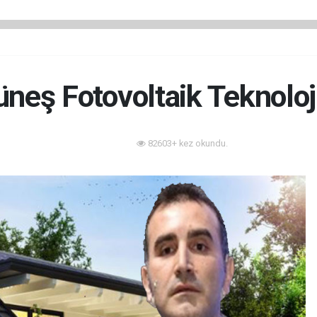
neş Fotovoltaik Teknoloj
82603+ kez okundu.
Enerji