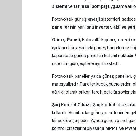
sistemi
ve
tarımsal pompaj
uygulamaları ol
Fotovoltaik güneş
enerji
sistemleri, sadec
panellerinin
yanı sıra
inverter, akü ve şarj
Güneş Paneli;
Fotovoltaik güneş
enerji
si
ışınlarını bünyesindeki güneş hücreleri ile d
kapasitede güneş panelleri kullanılmaktadır. 
ince film gibi çeşitlere ayrılmaktadır.
Fotovoltaik paneller ya da güneş panelleri, g
materyallerdir. Paneller küçük hücrelerden olu
ağırlıklı olarak silikon tercih edildiği söylenebil
Şarj Kontrol Cihazı;
Şarj kontrol cihazı ak
kullanılır. Bu cihazlar güneş panellerinden ge
bir şekilde şarj eder. Ayrıca güneş panel gur
kontrol cihazlarını piyasada
MPPT ve PW