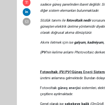
sadece güneş panelinden ibaret değildir. Sis
diğer sistem elemanları bulunmaktadır.
Sözlük tanımı ile
fotovoltaik nedir
sorusunu
güneşten elektrik üretme yöntemidir diyebil
olarak doğrusal akıma dönüştürür.
Akımı iletmek için ise
galyum, kadmiyum, 
(
PV
’nin kelime anlamı Photovoltaic derken
Fotovoltaik
(FV/PV)
Güneş
Enerji
Sistemi
üretimi anlamına gelmektedir. Bundan dolayı g
Fotovoltaik
güneş enerjisi
sistemleri; ele
çeşitlere ayrılmaktadır.
Genel olarak ise
şebekeye bağlı
(On-Grid),