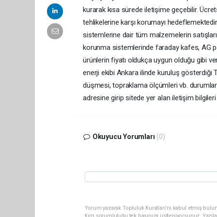
kurarak kısa sürede iletişime geçebilir. Ücre
tehlikelerine karşı korumayı hedeflemektedir
sistemlerine dair tüm malzemelerin satışları
korunma sistemlerinde faraday kafes, AG pa
ürünlerin fiyatı oldukça uygun olduğu gibi v
enerji ekibi Ankara ilinde kuruluş gösterdiği
düşmesi, topraklama ölçümleri vb. durumları
adresine girip sitede yer alan iletişim bilgileri
Okuyucu Yorumları
(0)
Yorum yazarak Topluluk Kuralları’nı kabul etmiş bulun
tüm sorumluluğu tek başınıza üstleniyorsunuz. Yazıla