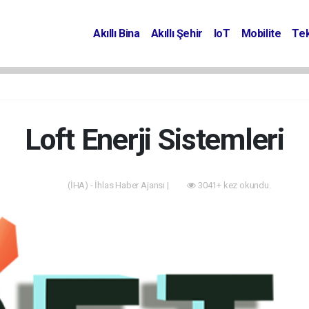
Akıllı Bina
Akıllı Şehir
IoT
Mobilite
Tek
Loft Enerji Sistemleri
(İHA) - İhlas Haber Ajansı |
3041+ kez okundu.
Enerji