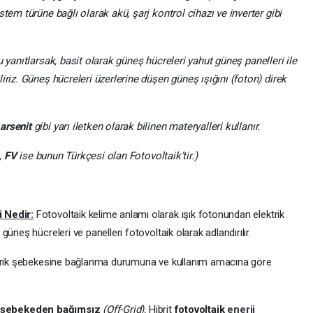
tem türüne bağlı olarak akü, şarj kontrol cihazı ve inverter gibi
 yanıtlarsak, basit olarak güneş hücreleri yahut güneş panelleri ile
iriz. Güneş hücreleri üzerlerine düşen güneş ışığını (foton) direk
arsenit
gibi yarı iletken olarak bilinen materyalleri kullanır.
,
FV
ise bunun Türkçesi olan Fotovoltaik’tir.)
 Nedir:
Fotovoltaik kelime anlamı olarak ışık fotonundan elektrik
üneş hücreleri ve panelleri fotovoltaik olarak adlandırılır.
ktrik şebekesine bağlanma durumuna ve kullanım amacına göre
şebekeden bağımsız
(Off-Grid),
Hibrit
fotovoltaik
enerji