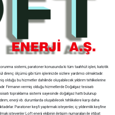
 korunma sistemi, paratoner konusunda ki tüm taahhüt işleri, katotik
direnç ölçümü gibi tüm işlerinizde sizlere yardımcı olmaktadır.
ş olduğu bu hizmetler dahilinde oluşabilecek yıldırım tehlikelerine
dır. Firmanın vermiş olduğu hizmetlerde Doğalgaz tesisatı
sisatı topraklama sistemi sayesinde doğalgaz hattı bulunup
ırım, enerji vb. durumlarda oluşabilecek tehlikelere karşı daha
tadırlar. Paratoner keşfi yaptırmak isteyenler, iç yıldırımlık keşfine
mak isteyenler Loft enerji ekibinin iletişim numaraları ile irtibat