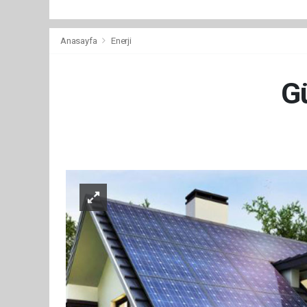
Anasayfa
Enerji
Gü