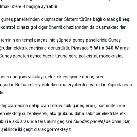
mak üzere 4 başlığa ayrılabilir.
e güneş panellerinden oluşmazlar. Sistem türüne bağlı olarak
güneş
 kontrol cihazı
gibi diğer önemli cihazlarından da oluşmaktadırlar.
steminin en temel parçası hiç şüphesi güneş panelleridir. Güneş
oğrudan elektrik enerjisine dönüştürür. Piyasada
5 W ile 340 W
arası
Güneş panelleri ayrıca hücre türüne göre polikristal, monokristal,
üneş enerjisini yakalayıp, elektrik enerjisine dönüştüren
şurlar. Bu hücreler yarı iletken materyallerden yapılırlar. Yapımlarında
ir.
ü depolamasına sahip olan fotovoltaik güneş
enerji
sistemlerinde
len elektriği düzenleyerek, akü grubunu daha sabit bir elektrikle etkili
ubu ile akü arasında ters akım geçişini
(aküden panele)
de önler. Şarj
M
şeklinde iki çeşit olarak görmekteyiz.