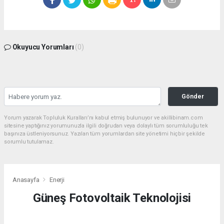
Okuyucu Yorumları
(0)
Gönder
Yorum yazarak Topluluk Kuralları’nı kabul etmiş bulunuyor ve akillibinam.com
sitesine yaptığınız yorumunuzla ilgili doğrudan veya dolaylı tüm sorumluluğu tek
başınıza üstleniyorsunuz. Yazılan tüm yorumlardan site yönetimi hiçbir şekilde
sorumlu tutulamaz.
Anasayfa
Enerji
Güneş Fotovoltaik Teknolojisi
ENERJI