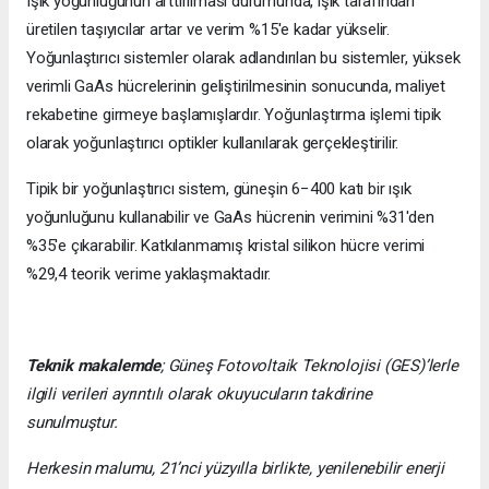
Işık yoğunluğunun arttırılması durumunda, ışık tarafından
üretilen taşıyıcılar artar ve verim %15'e kadar yükselir.
Yoğunlaştırıcı sistemler olarak adlandırılan bu sistemler, yüksek
verimli GaAs hücrelerinin geliştirilmesinin sonucunda, maliyet
rekabetine girmeye başlamışlardır. Yoğunlaştırma işlemi tipik
olarak yoğunlaştırıcı optikler kullanılarak gerçekleştirilir.
Tipik bir yoğunlaştırıcı sistem, güneşin 6−400 katı bir ışık
yoğunluğunu kullanabilir ve GaAs hücrenin verimini %31'den
%35'e çıkarabilir. Katkılanmamış kristal silikon hücre verimi
%29,4 teorik verime yaklaşmaktadır.
Teknik makalemde
;
Güneş Fotovoltaik Teknolojisi
(GES)’lerle
ilgili verileri ayrıntılı olarak okuyucuların takdirine
sunulmuştur.
Herkesin malumu, 21’nci yüzyılla birlikte, yenilenebilir enerji