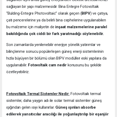
sağlayan bir yapı malzemesidir. Bina Entegre Fotovoltaik
“Bulding-Entegre Photovoltaic” olarak geçen (
BIPV
) ve çatıya,
çatı pencerelerine ya da belirli bina cephelerine uygulanabilen
bu malzeme için maliyetin de
inşaat malzemelerine paralel
bakıldığında çok ciddi bir fark yaratmadığı söylenebilir.
Son zamanlarda yenilenebilir enerjiye yönelik yatırımlar ve
bilinçlenme sonucu popülerleşen güneş enerji sistemlerinin
hızla büyüyen bir bölümü olan BIPV modülle
r
eski yapılara da
uygulanabilir.
Fotovoltaik cam nedir
konusunu bu şekilde
özetleyebiliriz.
Fotovoltaik Termal Sistemler Nedir:
Fotovoltaik termal
sistemler, daha yaygın adı ile solar termal sistemler güneş
ışığından gelen ısıyı kullanırlar.
Güneş ışınları absorbe
edilerek yansıtıcılar aracılığı ile yoğunlaştırılıp bir eşanjör