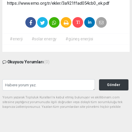
https://www.emo.org.tr/ekler/3a921ffad054cb0_ek.pdf
#enerji
#solar energy
#güneş enerjisi
Okuyucu Yorumları
(0)
Gönder
Yorum yazarak Topluluk Kuralları’nı kabul etmiş bulunuyor ve akillibinam.com
sitesine yaptığınız yorumunuzla ilgili doğrudan veya dolaylı tüm sorumluluğu tek
başınıza üstleniyorsunuz. Yazılan tüm yorumlardan site yönetimi hiçbir şekilde
sorumlu tutulamaz.