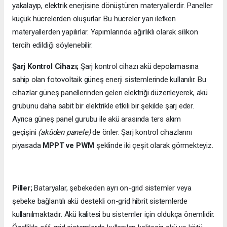
yakalayıp, elektrik enerjisine dönüştüren materyallerdir. Paneller
küçük hücrelerden oluşurlar. Bu hücreler yarı iletken
materyallerden yapılırlar. Yapımlarında ağırlıklı olarak silikon
tercih edildiği söylenebilir.
Şarj Kontrol Cihazı;
Şarj kontrol cihazı akü depolamasına
sahip olan fotovoltaik güneş enerji sistemlerinde kullanılır. Bu
cihazlar güneş panellerinden gelen elektriği düzenleyerek, akü
grubunu daha sabit bir elektrikle etkili bir şekilde şarj eder.
Ayrıca güneş panel gurubu ile akü arasında ters akım
geçişini
(aküden panele)
de önler. Şarj kontrol cihazlarını
piyasada
MPPT ve PWM
şeklinde iki çeşit olarak görmekteyiz.
Piller;
Bataryalar, şebekeden ayrı on-grid sistemler veya
şebeke bağlantılı akü destekli on-grid hibrit sistemlerde
kullanılmaktadır. Akü kalitesi bu sistemler için oldukça önemlidir.