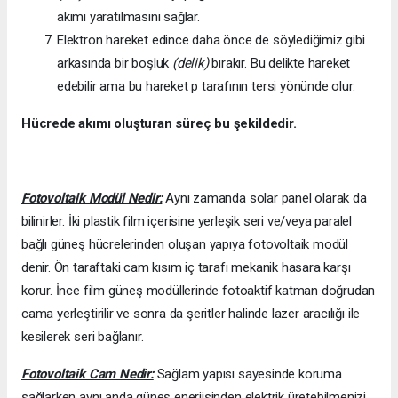
akımı yaratılmasını sağlar.
Elektron hareket edince daha önce de söylediğimiz gibi
arkasında bir boşluk
(delik)
bırakır. Bu delikte hareket
edebilir ama bu hareket p tarafının tersi yönünde olur.
Hücrede akımı oluşturan süreç bu şekildedir.
Fotovoltaik Modül Nedir:
Aynı zamanda solar panel olarak da
bilinirler. İki plastik film içerisine yerleşik seri ve/veya paralel
bağlı güneş hücrelerinden oluşan yapıya fotovoltaik modül
denir. Ön taraftaki cam kısım iç tarafı mekanik hasara karşı
korur. İnce film güneş modüllerinde fotoaktif katman doğrudan
cama yerleştirilir ve sonra da şeritler halinde lazer aracılığı ile
kesilerek seri bağlanır.
Fotovoltaik Cam Nedir:
Sağlam yapısı sayesinde koruma
sağlarken aynı anda güneş enerjisinden elektrik üretebilmenizi