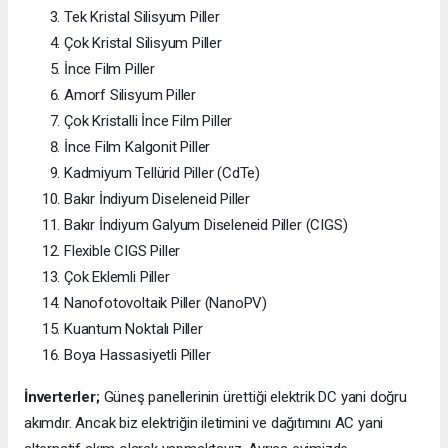
Tek Kristal Silisyum Piller
Çok Kristal Silisyum Piller
İnce Film Piller
Amorf Silisyum Piller
Çok Kristalli İnce Film Piller
İnce Film Kalgonit Piller
Kadmiyum Tellürid Piller (CdTe)
Bakır İndiyum Diseleneid Piller
Bakır İndiyum Galyum Diseleneid Piller (CIGS)
Flexible CIGS Piller
Çok Eklemli Piller
Nanofotovoltaik Piller (NanoPV)
Kuantum Noktalı Piller
Boya Hassasiyetli Piller
İnverterler;
Güneş panellerinin ürettiği elektrik DC yani doğru
akımdır. Ancak biz elektriğin iletimini ve dağıtımını AC yani