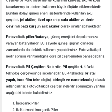
Özellikle off-grid sistemlerde kullanılan kalitesiz akü ve kötü
tasarlanmış bir sistem kullanımı büyük ölçüde etkilemektedir.
Bundan dolayı güneş enerji sistemlerinde kullanılan akü
çeşitleri;
jel aküler, özel opzs tip sulu aküler ve derin
çevrimli bazı kurşun asit aküler
olarak sıralanabilmektedir.
Fotovoltaik piller/batarya,
güneş enerjisini depolamanıza
yarayan bataryalardır. Bu sayede güneş ışığının olmadığı
zamanlarda da elektrik kullanımı yapabilirsiniz. Fotovoltaik pil
nedir sorusu yanıtlandığına göre pil çeşitlerinden bahsedebiliriz.
Fotovoltaik Pil Çeşitleri Nelerdir;
Pil çeşitleri
, 4 farklı
teknoloji çerçevesinde incelenebilir. Bu 4 teknoloji:
kristal
yapılı, ince film teknolojisi, birleşik ve nanoteknoloji
olarak
adlandırılırlar. Fotovoltaik pil çeşitleri nelerdir sorunuzun yanıtını
aşağıdaki listede bulabilirsiniz.
İnorganik Piller
İki Katmanlı İnorganik Piller