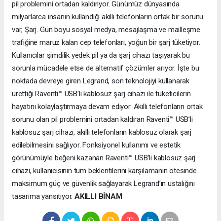
pil problemini ortadan kaldırıyor. Günümüz dünyasında
milyarlarca insanın kullandığı akıllı telefonların ortak bir sorunu
var; Şarj. Gün boyu sosyal medya, mesajlaşma ve mailleşme
trafiğine maruz kalan cep telefonları, yoğun bir şarj tüketiyor.
Kullanıcılar şimdilik yedek pil ya da şarj cihazı taşıyarak bu
sorunla mücadele etse de alternatif çözümler arıyor. İşte bu
noktada devreye giren Legrand, son teknolojiyi kullanarak
ürettiği Raventi™ USB’li kablosuz şarj cihazı ile tüketicilerin
hayatını kolaylaştırmaya devam ediyor. Akıllı telefonların ortak
sorunu olan pil problemini ortadan kaldıran Raventi™ USB’li
kablosuz şarj cihazı, akıllı telefonların kablosuz olarak şarj
edilebilmesini sağlıyor. Fonksiyonel kullanımı ve estetik
görünümüyle beğeni kazanan Raventi™ USB’li kablosuz şarj
cihazı, kullanıcısının tüm beklentilerini karşılamanın ötesinde
maksimum güç ve güvenlik sağlayarak Legrand’ın ustalığını
tasarıma yansıtıyor.
AKILLI BİNAM