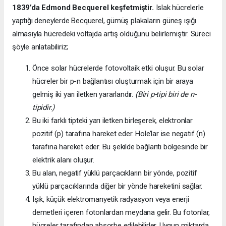
1839’da
Edmond Becquerel keşfetmiştir.
Islak hücrelerle
yaptığı deneylerde Becquerel, gümüş plakaların güneş ışığı
almasıyla hücredeki voltajda artış olduğunu belirlemiştir. Süreci
şöyle anlatabiliriz;
Önce solar hücrelerde fotovoltaik etki oluşur. Bu solar
hücreler bir p-n bağlantısı oluşturmak için bir araya
gelmiş iki yarı iletken yararlandır.
(Biri p-tipi biri de n-
tipidir.)
Bu iki farklı tipteki yarı iletken birleşerek, elektronlar
pozitif (p) tarafına hareket eder. Hole’lar ise negatif (n)
tarafına hareket eder. Bu şekilde bağlantı bölgesinde bir
elektrik alanı oluşur.
Bu alan, negatif yüklü parçacıkların bir yönde, pozitif
yüklü parçacıklarında diğer bir yönde hareketini sağlar.
Işık, küçük elektromanyetik radyasyon veya enerji
demetleri içeren fotonlardan meydana gelir. Bu fotonlar,
hücreler tarafından absorbe edilebilirler. Uygun miktarda