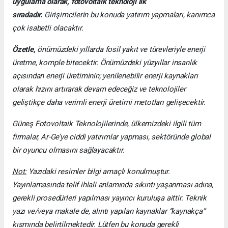
uygulama olarak, fotovoltaik teknoloji ilk
sıradadır.
Girişimcilerin bu konuda yatırım yapmaları, kanımca
çok isabetli olacaktır.
Özetle,
önümüzdeki yıllarda fosil yakıt ve türevleriyle enerji
üretme, komple bitecektir. Önümüzdeki yüzyıllar insanlık
açısından enerji üretiminin; yenilenebilir enerji kaynakları
olarak hızını artırarak devam edeceğiz ve teknolojiler
geliştikçe daha verimli enerji üretimi metotları gelişecektir.
Güneş Fotovoltaik Teknolojilerinde, ülkemizdeki ilgili tüm
firmalar, Ar-Ge’ye ciddi yatırımlar yapması, sektöründe global
bir oyuncu olmasını sağlayacaktır.
Not:
Yazıdaki resimler bilgi amaçlı konulmuştur.
Yayınlamasında telif ihlali anlamında sıkıntı yaşanması adına,
gerekli prosedürleri yapılması yayıncı kuruluşa aittir. Teknik
yazı ve/veya makale de, alıntı yapılan kaynaklar “kaynakça”
kısmında belirtilmektedir. Lütfen bu konuda gerekli