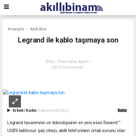
Anasayfa
Akıllı Bina
Legrand ile kablo taşımaya son
AKILLI BINA
(İHA) - İhlas Haber Ajansı |
3817+ kez okundu.
Erkek
|
Kadın
(Haberi Sesli Oku)
Legrand tasarımının ve teknolojisinin en yeni eseri Raventi™
USB’li kablosuz şarj cihazı, akıllı telefonların ortak sorunu olan