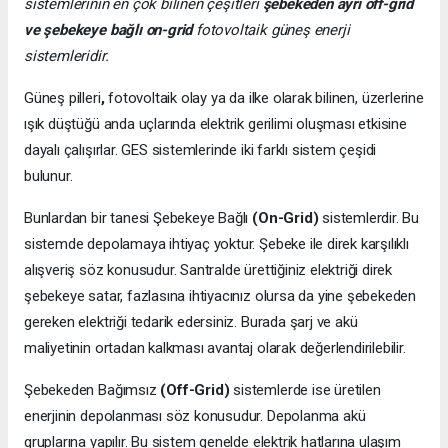
sistemlerinin en çok bilinen çeşitleri
şebekeden ayrı off-grid
ve şebekeye bağlı on-grid
fotovoltaik güneş enerji
sistemleridir.
Güneş pilleri
,
fotovoltaik olay ya da ilke olarak bilinen, üzerlerine
ışık düştüğü anda uçlarında elektrik gerilimi oluşması etkisine
dayalı çalışırlar. GES sistemlerinde iki farklı sistem çeşidi
bulunur.
Bunlardan bir tanesi Şebekeye Bağlı
(On-Grid)
sistemlerdir. Bu
sistemde depolamaya ihtiyaç yoktur. Şebeke ile direk karşılıklı
alışveriş söz konusudur. Santralde ürettiğiniz elektriği direk
şebekeye satar, fazlasına ihtiyacınız olursa da yine şebekeden
gereken elektriği tedarik edersiniz. Burada şarj ve akü
maliyetinin ortadan kalkması avantaj olarak değerlendirilebilir.
Şebekeden Bağımsız
(Off-Grid)
sistemlerde ise üretilen
enerjinin depolanması söz konusudur. Depolanma akü
gruplarına yapılır. Bu sistem genelde elektrik hatlarına ulaşım