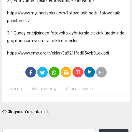
2-) Fotovoltaik Nedir? Fotovoltaik Panel Nedir?
https://www.myenerjisolar.com/fotovoltaik-nedir-fotovoltaik-
panel-nedir/
3-) Güneş enerjisinden fotovoltaik yöntemle elektrik üretiminde
güç dönüşüm verimi ve etkili etmenler
https://www.emo.org.tr/ekler/3a921ffad054cb0_ek.pdf
#enerji
#solar energy
#güneş enerjisi
Okuyucu Yorumları
(0)