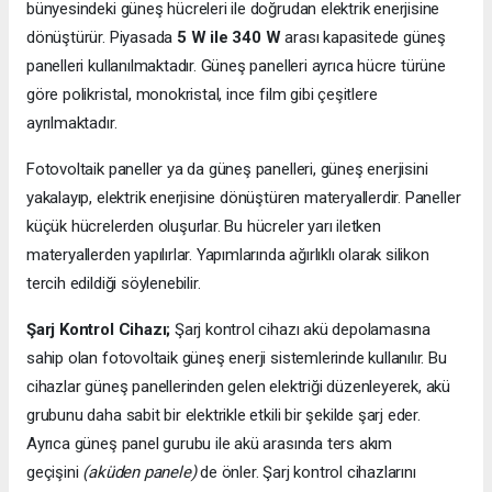
bünyesindeki güneş hücreleri ile doğrudan elektrik enerjisine
dönüştürür. Piyasada
5 W ile 340 W
arası kapasitede güneş
panelleri kullanılmaktadır. Güneş panelleri ayrıca hücre türüne
göre polikristal, monokristal, ince film gibi çeşitlere
ayrılmaktadır.
Fotovoltaik paneller ya da güneş panelleri, güneş enerjisini
yakalayıp, elektrik enerjisine dönüştüren materyallerdir. Paneller
küçük hücrelerden oluşurlar. Bu hücreler yarı iletken
materyallerden yapılırlar. Yapımlarında ağırlıklı olarak silikon
tercih edildiği söylenebilir.
Şarj Kontrol Cihazı;
Şarj kontrol cihazı akü depolamasına
sahip olan fotovoltaik güneş enerji sistemlerinde kullanılır. Bu
cihazlar güneş panellerinden gelen elektriği düzenleyerek, akü
grubunu daha sabit bir elektrikle etkili bir şekilde şarj eder.
Ayrıca güneş panel gurubu ile akü arasında ters akım
geçişini
(aküden panele)
de önler. Şarj kontrol cihazlarını