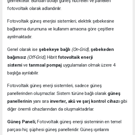
gelmektedir. Bundan dolayı güneş hücreleri ve panelleri
fotovoltaik olarak adlandırılır.
Fotovoltaik güneş enerjisi sistemleri; elektrik şebekesine
bağlanma durumuna ve kullanım amacına göre çeşitlere
ayrılmaktadır.
Genel olarak ise
şebekeye bağlı
(On-Grid),
şebekeden
bağımsız
(Off-Grid),
Hibrit
fotovoltaik enerji
sistemi
ve
tarımsal pompaj
uygulamaları olmak üzere 4
başlığa ayrılabilir.
Fotovoltaik güneş enerji sistemleri, sadece güneş
panellerinden oluşmazlar. Sistem türüne bağlı olarak
güneş
panellerinin
yanı sıra
inverter, akü ve şarj kontrol cihazı
gibi
diğer önemli cihazlarından da oluşmaktadırlar.
Güneş Paneli;
Fotovoltaik güneş enerji sisteminin en temel
parçası hiç şüphesi güneş panelleridir. Güneş ışınlarını