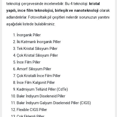
teknoloji çerçevesinde incelenebilir. Bu 4 teknoloji:
kristal
yapılı, ince film teknolojisi, birleşik ve nanoteknoloji
olarak
adlandırılırlar. Fotovoltaik pil çeşitleri nelerdir sorunuzun yanıtını
aşağıdaki listede bulabilirsiniz.
İnorganik Piller
İki Katmanlı İnorganik Piller
Tek Kristal Silisyum Piller
Çok Kristal Silisyum Piller
İnce Film Piller
Amorf Silisyum Piller
Çok Kristalli İnce Film Piller
İnce Film Kalgonit Piller
Kadmiyum Tellürid Piller (CdTe)
Bakır İndiyum Diseleneid Piller
Bakır İndiyum Galyum Diseleneid Piller (CIGS)
Flexible CIGS Piller
Çok Eklemli Piller