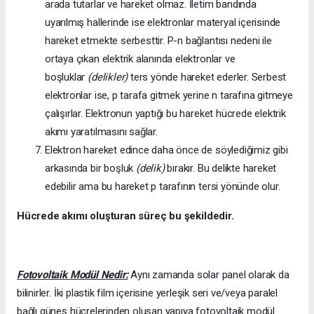
arada tutarlar ve hareket olmaz. İletim bandında
uyarılmış hallerinde ise elektronlar materyal içerisinde
hareket etmekte serbesttir. P-n bağlantısı nedeni ile
ortaya çıkan elektrik alanında elektronlar ve
boşluklar
(delikler)
ters yönde hareket ederler. Serbest
elektronlar ise, p tarafa gitmek yerine n tarafına gitmeye
çalışırlar. Elektronun yaptığı bu hareket hücrede elektrik
akımı yaratılmasını sağlar.
Elektron hareket edince daha önce de söylediğimiz gibi
arkasında bir boşluk
(delik)
bırakır. Bu delikte hareket
edebilir ama bu hareket p tarafının tersi yönünde olur.
Hücrede akımı oluşturan süreç bu şekildedir.
Fotovoltaik Modül Nedir:
Aynı zamanda solar panel olarak da
bilinirler. İki plastik film içerisine yerleşik seri ve/veya paralel
bağlı güneş hücrelerinden oluşan yapıya fotovoltaik modül