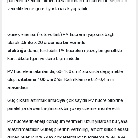
panelleri üzerinde birden fazla bulunan bu hücrelerin seçimleri
verimliliklerine göre kıyaslanarak yapılabilir.
Güneş enerjisi, (Fotovoltaik) PV hücrenin yapısına bağlı
olarak
%5 ile %20 arasında bir verimle
elektriğe
dönüştürülebilir. PV hücrelerin yüzeyleri genellikle
kare, dikdörtgen ve daire biçimindedir.
PV hücrelerin alanları da, 60−160 cm2 arasında değişmekte
olup,
ortalama 100 cm2
’dir. Kalınlıkları ise 0,2−0,4 mm
arasındadır.
Güç çıkışını artırmak amacıyla çok sayıda PV hücre birbirine
paralel ya da seri bağlanarak bir yüzey üzerine monte edilir.
PV hücrelerin enerji dönüşüm verimleri, uzun yıllardan bu yana
araştırılmaktadır. Güneş pillerinin verimliliği, amorf silikon esaslı
güneş pilleri için %6'dan çok eklemli PV hücrelerde % 44 'a ve