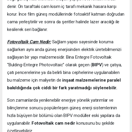
denir. Ön taraftaki cam kısım iç tarafı mekanik hasara karşı
korur. İnce film güneş modüllerinde fotoaktif katman doğrudan
cama yerleştirilir ve sonra da şeritler halinde lazer aracılığı ile
kesilerek seri bağlanır.
Fotovoltaik Cam Nedir:
Sağlam yapısı sayesinde koruma
sağlarken aynı anda güneş enerjisinden elektrik üretebilmenizi
sağlayan bir yapı malzemesidir. Bina Entegre Fotovoltaik
“Bulding-Entegre Photovoltaic” olarak geçen (
BIPV
) ve çatıya,
çatı pencerelerine ya da belirli bina cephelerine uygulanabilen
bu malzeme için maliyetin de
inşaat malzemelerine paralel
bakıldığında çok ciddi bir fark yaratmadığı söylenebilir.
Son zamanlarda yenilenebilir enerjiye yönelik yatırımlar ve
bilinçlenme sonucu popülerleşen güneş enerji sistemlerinin
hızla büyüyen bir bölümü olan BIPV modülle
r
eski yapılara da
uygulanabilir.
Fotovoltaik cam nedir
konusunu bu şekilde
özetleyebiliriz.