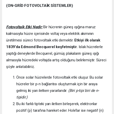
(ON-GRİD FOTOVOLTAİK SİSTEMLER)
Fotovoltaik Etki Nedir:
Bir hücrenin güneş ışığına maruz
kalmasıyla hücre içerisinde voltaj veya elektrik akımının
üretilmesi süreci fotovoltaik etki demektir.
Etkiyi ilk olarak
1839’da
Edmond Becquerel keşfetmiştir.
Islak hücrelerle
yaptığı deneylerde Becquerel, gümüş plakaların güneş ışığı
almasıyla hücredeki voltajda artış olduğunu belirlemiştir. Süreci
şöyle anlatabiliriz;
Önce solar hücrelerde fotovoltaik etki oluşur. Bu solar
hücreler bir p-n bağlantısı oluşturmak için bir araya
gelmiş iki yarı iletken yararlandır.
(Biri p-tipi biri de n-
tipidir.)
Bu iki farklı tipteki yarı iletken birleşerek, elektronlar
pozitif (p) tarafına hareket eder. Hole’lar ise negatif (n)