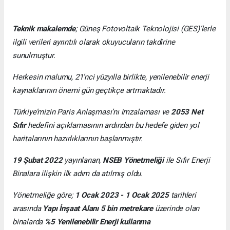
Teknik makalemde
;
Güneş Fotovoltaik Teknolojisi
(GES)’lerle
ilgili verileri ayrıntılı olarak okuyucuların takdirine
sunulmuştur.
Herkesin malumu, 21’nci yüzyılla birlikte, yenilenebilir enerji
kaynaklarının önemi gün geçtikçe artmaktadır.
Türkiye’mizin Paris Anlaşması’nı imzalaması ve
2053 Net
Sıfır
hedefini açıklamasının ardından bu hedefe giden yol
haritalarının hazırlıklarının başlanmıştır.
19 Şubat 2022
yayınlanan,
NSEB Yönetmeliği
ile Sıfır Enerji
Binalara ilişkin ilk adım da atılmış oldu.
Yönetmeliğe göre;
1 Ocak 2023 - 1 Ocak 2025
tarihleri
arasında
Yapı İnşaat Alanı 5 bin metrekare
üzerinde olan
binalarda
%5 Yenilenebilir Enerji kullanma