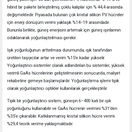
hibrid bir pakete birleştirilmiş çoklu kalıplar için % 44,4 arasında
değişmektedir. Piyasada bulunan çok kristal silikon PV hücreler
için enerji dönüşüm verimi yaklaşık %14−19 arasındadır.
Bununla birlikte, güneş enerjisini artırmak için güneş ışınlarının
odaklanarak yoğunlaştırılması gerekir.
Işık yoğunluğunun arttırılması durumunda, ışık tarafından
üretilen taşıyıcılar artar ve verim %15'e kadar yükselir.
Yoğunlaştırıcı sistemler olarak adlandırılan bu sistemler, yüksek
verimli GaAs hücrelerinin geliştirilmesinin sonucunda, maliyet
rekabetine girmeye başlamışlardır. Yoğunlaştırma işlemi tipik
olarak yoğunlaştırıcı optikler kullanılarak gerçekleştirilir.
Tipik bir yoğunlaştırıcı sistem, güneşin 6−400 katı bir ışık
yoğunluğunu kullanabilir ve GaAs hücrenin verimini %31'den
%35'e çıkarabilir. Katkılanmamış kristal silikon hücre verimi
%29,4 teorik verime yaklaşmaktadır.