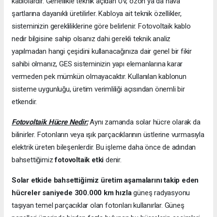
kablolardır. Genellikle teknik açıdan UV, ozon ya da hava
şartlarına dayanıklı üretilirler. Kabloya ait teknik özellikler,
sisteminizin gerekliliklerine göre belirlenir. Fotovoltaik kablo
nedir bilgisine sahip olsanız dahi gerekli teknik analiz
yapılmadan hangi çeşidini kullanacağınıza dair genel bir fikir
sahibi olmanız, GES sisteminizin yapı elemanlarına karar
vermeden pek mümkün olmayacaktır. Kullanılan kablonun
sisteme uygunluğu, üretim verimliliği açısından önemli bir
etkendir.
Fotovoltaik Hücre Nedir:
Aynı zamanda solar hücre olarak da
bilinirler. Fotonların veya ışık parçacıklarının üstlerine vurmasıyla
elektrik üreten bileşenlerdir. Bu işleme daha önce de adından
bahsettiğimiz
fotovoltaik etki
denir.
Solar etkide bahsettiğimiz üretim aşamalarını takip eden
hücreler saniyede 300.000 km hızla
güneş radyasyonu
taşıyan temel parçacıklar olan fotonları kullanırlar. Güneş