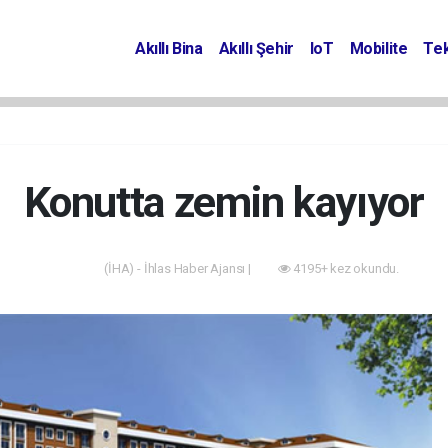
Akıllı Bina
Akıllı Şehir
IoT
Mobilite
Tek
Konutta zemin kayıyor
(İHA) - İhlas Haber Ajansı |
4195+ kez okundu.
Projeler