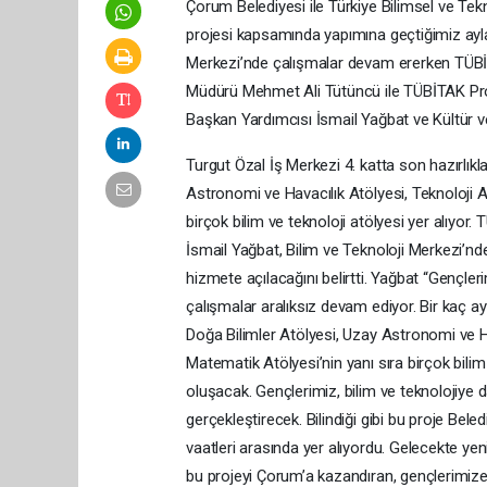
Çorum Belediyesi ile Türkiye Bilimsel ve T
projesi kapsamında yapımına geçtiğimiz ayla
Merkezi’nde çalışmalar devam ererken TÜBİTA
Müdürü Mehmet Ali Tütüncü ile TÜBİTAK Proj
Başkan Yardımcısı İsmail Yağbat ve Kültür ve
Turgut Özal İş Merkezi 4. katta son hazırlıkl
Astronomi ve Havacılık Atölyesi, Teknoloji A
birçok bilim ve teknoloji atölyesi yer alıyor.
İsmail Yağbat, Bilim ve Teknoloji Merkezi’nd
hizmete açılacağını belirtti. Yağbat “Gençle
çalışmalar aralıksız devam ediyor. Bir kaç ay 
Doğa Bilimler Atölyesi, Uzay Astronomi ve Ha
Matematik Atölyesi’nin yanı sıra birçok bilim 
oluşacak. Gençlerimiz, bilim ve teknolojiye d
gerçekleştirecek. Bilindiği gibi bu proje Be
vaatleri arasında yer alıyordu. Gelecekte yen
bu projeyi Çorum’a kazandıran, gençlerimize