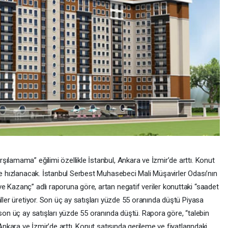
ılamama” eğilimi özellikle İstanbul, Ankara ve İzmir’de arttı. Konut
se hızlanacak. İstanbul Serbest Muhasebeci Mali Müşavirler Odası’nın
e Kazanç” adlı raporuna göre, artan negatif veriler konuttaki “saadet
ller üretiyor. Son üç ay satışları yüzde 55 oranında düştü Piyasa
 son üç ay satışları yüzde 55 oranında düştü. Rapora göre, “talebin
Ankara ve İzmir’de arttı. Konut satışında gerileme ve fiyatlarındaki