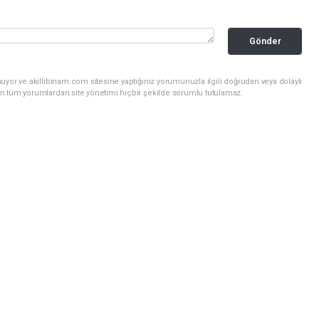
Gönder
uyor ve akillibinam.com sitesine yaptığınız yorumunuzla ilgili doğrudan veya dolaylı
n tüm yorumlardan site yönetimi hiçbir şekilde sorumlu tutulamaz.