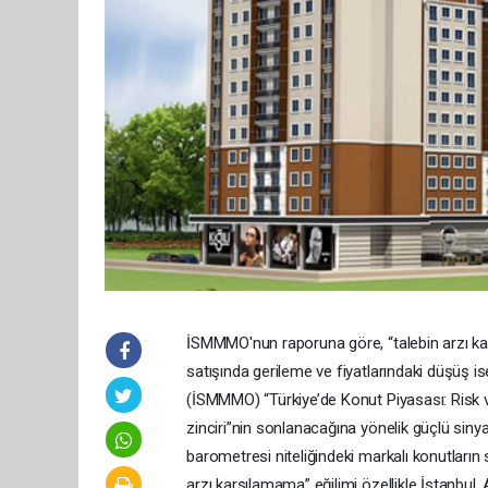
İSMMMO'nun raporuna göre, “talebin arzı karş
satışında gerileme ve fiyatlarındaki düşüş i
(İSMMMO) “Türkiye’de Konut Piyasası: Risk v
zinciri”nin sonlanacağına yönelik güçlü sinya
barometresi niteliğindeki markalı konutların
arzı karşılamama” eğilimi özellikle İstanbul, 