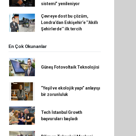
sistemi” yenileniyor
Çevreye dost bu çözüm,
Londra’dan Eskişehir’e ‘’Akıllı
Şehirlerde’’ ilk tercih
En Çok Okunanlar
Güneş Fotovoltaik Teknolojisi
“Yeşil ve ekolojik yapı” anlayışı
bir zorunluluk
Tech İstanbul Growth
başvuruları başladı