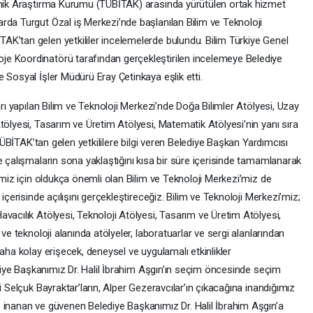
eknik Araştırma Kurumu (TÜBİTAK) arasında yürütülen ortak hizmet
rda Turgut Özal iş Merkezi’nde başlanılan Bilim ve Teknoloji
K’tan gelen yetkililer incelemelerde bulundu. Bilim Türkiye Genel
e Koordinatörü tarafından gerçekleştirilen incelemeye Belediye
 Sosyal İşler Müdürü Eray Çetinkaya eşlik etti.
arı yapılan Bilim ve Teknoloji Merkezi’nde Doğa Bilimler Atölyesi, Uzay
tölyesi, Tasarım ve Üretim Atölyesi, Matematik Atölyesi’nin yanı sıra
 TÜBİTAK’tan gelen yetkililere bilgi veren Belediye Başkan Yardımcısı
e çalışmaların sona yaklaştığını kısa bir süre içerisinde tamamlanarak
rimiz için oldukça önemli olan Bilim ve Teknoloji Merkezi’miz de
içerisinde açılışını gerçekleştireceğiz. Bilim ve Teknoloji Merkezi’miz;
vacılık Atölyesi, Teknoloji Atölyesi, Tasarım ve Üretim Atölyesi,
ve teknoloji alanında atölyeler, laboratuarlar ve sergi alanlarından
aha kolay erişecek, deneysel ve uygulamalı etkinlikler
lediye Başkanımız Dr. Halil İbrahim Aşgın’ın seçim öncesinde seçim
i Selçuk Bayraktar’ların, Alper Gezeravcılar’ın çıkacağına inandığımız
 inanan ve güvenen Belediye Başkanımız Dr. Halil İbrahim Aşgın’a