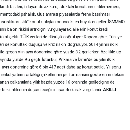
edi faizleri, fırlayan döviz kuru, stoktaki konutların eritilememesi,
mentodaki pahalılık, uluslararası piyasalarda frene basılması,
yasi istikrarsızlık” konut satışları önündeki en büyük engeller. İSMMMO
n balon riskini artırdığını vurgulayarak, ailelerin konut kredi
ikkat çekti. TÜİK verileri de düşüşü doğruluyor Rapora göre, Türkiye
i de konuttaki düşüşü ve kriz riskini doğruluyor. 2014 yılının ilk iki
ile geçen yılın aynı dönemine göre yüzde 3.2 gerilerken özellikle üç
ayında yüzde 9’u geçti. İstanbul, Ankara ve İzmir’de bu yılın ilk iki
ın aynı dönemine göre 6 bin 417 adet daha az konut satıldı. Yıl sonu
menkul yatırım ortaklığı şirketlerinin performansını gösteren endeksin
anan çalkantılarla yıllık bazda yüzde 16 oranında gerilediğine de
 beklentilerinin düşürüleceğinin işareti olarak vurgulandı.
AKILLI