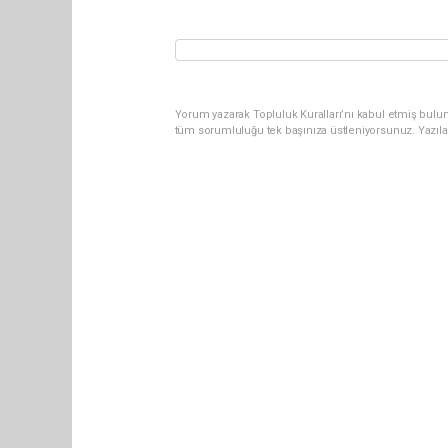
Yorum yazarak Topluluk Kuralları’nı kabul etmiş bulun
tüm sorumluluğu tek başınıza üstleniyorsunuz. Yazıla