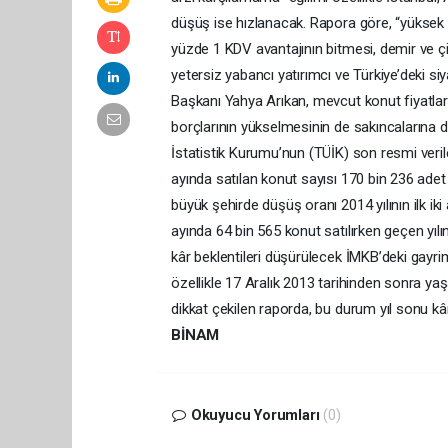
düşüş ise hızlanacak. Rapora göre, “yüksek kr
yüzde 1 KDV avantajının bitmesi, demir ve çi
yetersiz yabancı yatırımcı ve Türkiye’deki si
Başkanı Yahya Arıkan, mevcut konut fiyatlarını
borçlarının yükselmesinin de sakıncalarına d
İstatistik Kurumu’nun (TÜİK) son resmi veriler
ayında satılan konut sayısı 170 bin 236 adet 
büyük şehirde düşüş oranı 2014 yılının ilk iki 
ayında 64 bin 565 konut satılırken geçen yıl
kâr beklentileri düşürülecek İMKB’deki gayri
özellikle 17 Aralık 2013 tarihinden sonra yaş
dikkat çekilen raporda, bu durum yıl sonu kâr
BİNAM
Okuyucu Yorumları
(0)