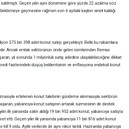
 satılmıştı. Geçen yılın aynı dönemine göre yüzde 22 azalma söz
 beklemeye geçmesine rağmen son 6 aydaki kaybın sınırlı kaldığı
ilyon 375 bin 398 adet konut satışı gerçekleşti. Belki bu rakamlara
r. Ancak emlak sektörünün önde gelen isimlerinden Remax
ran, yıl sonunda 1 milyonluk satış adedine ulaşılabileceğine dikkat
edi faizlerindeki düşüş beklentisinin ve enflasyona endeksli konut
 kalkmasıyla ertelenen konut talebinin gündeme alınmasıyla sektörün
aşaran, yabancıya konut satışının artarak sürmesinin de destek
lın ilk yarısında satın aldığı 19 bin 952 adet konut, yabancıya satışta
ret etti. Geçen yılın ilk yarısında yabancıya 11 bin 816 adet konut
68.9 oldu. Aylık verilerde de aynı rekor kırıldı. Haziranda yabancıya