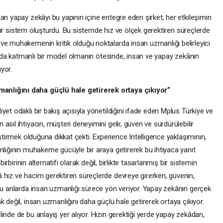
an yapay zekâyı bu yapının içine entegre eden şirket; her etkileşimin
en bir sistem oluşturdu. Bu sistemde hız ve ölçek gerektiren süreçlerde
ve muhakemenin kritik olduğu noktalarda insan uzmanlığı belirleyici
ya da katmanlı bir model olmanın ötesinde, insan ve yapay zekânın
ıyor.
anlığını daha güçlü hale getirerek ortaya çıkıyor”
et odaklı bir bakış açısıyla yönetildiğini ifade eden Mplus Türkiye ve
sıl ihtiyacın, müşteri deneyimini gelir, güven ve sürdürülebilir
iştirmek olduğuna dikkat çekti. Experience Intelligence yaklaşımının,
nlığının muhakeme gücüyle bir araya getirerek bu ihtiyaca yanıt
birbirinin alternatifi olarak değil, birlikte tasarlanmış bir sistemin
 hız ve hacim gerektiren süreçlerde devreye girerken, güvenin,
uğu anlarda insan uzmanlığı sürece yön veriyor. Yapay zekânın gerçek
 değil, insan uzmanlığını daha güçlü hale getirerek ortaya çıkıyor.
inde de bu anlayış yer alıyor. Hızın gerektiği yerde yapay zekâdan,