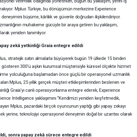
asyonel verimlilik odağında yönetirken, bugün bu yaklaşım, yerini iş
bırakıyor. Mplus Türkiye, bu dönüşümün merkezine Experience
 deneyimini büyüme, kârlılık ve güvenle doğrudan ilişkilendiriyor.
uzmanlığının muhakeme gücüyle bir araya getiren bu yaklaşım,
olarak yeniden tanımlıyor.
apay zekâ yetkinliği Graia entegre edildi
lus, stratejik satın almalarla büyüyerek bugün 19 ülkede 15 binden
et gösteren 300’ü aşkın kurumsal müşterisiyle küresel ölçekte hizmet
eliştirme yolculuğuna başlamadan önce güçlü bir operasyonel uzmanlık
 alan Mplus, 25 yıllık gerçek müşteri etkileşimlerinden beslenen ve
inliği Graia'yı canlı operasyonlarına entegre ederek, Experience
erience Intelligence yaklaşımını “Kendimizi yeniden keşfetmedik,
ımlayan Mplus, pazardaki birçok oyuncunun yaptığı gibi yapay zekayı
 yerine, teknolojiyi operasyonel deneyimin doğal bir uzantısı olarak
ldi, sonra yapay zekâ sürece entegre edildi