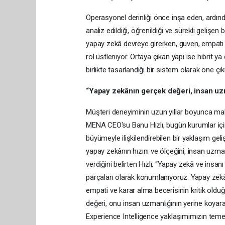
Operasyonel derinliği önce inşa eden, ardınd
analiz edildiği, öğrenildiği ve sürekli geliş
yapay zekâ devreye girerken, güven, empati 
rol üstleniyor. Ortaya çıkan yapı ise hibrit 
birlikte tasarlandığı bir sistem olarak öne çık
“Yapay zekânın gerçek değeri, insan uzm
Müşteri deneyiminin uzun yıllar boyunca maliy
MENA CEO'su Banu Hızlı, bugün kurumlar için a
büyümeyle ilişkilendirebilen bir yaklaşım gel
yapay zekânın hızını ve ölçeğini, insan uzma
verdiğini belirten Hızlı, “Yapay zekâ ve insanı 
parçaları olarak konumlanıyoruz. Yapay zekâ
empati ve karar alma becerisinin kritik old
değeri, onu insan uzmanlığının yerine koyarak
Experience Intelligence yaklaşımımızın temel