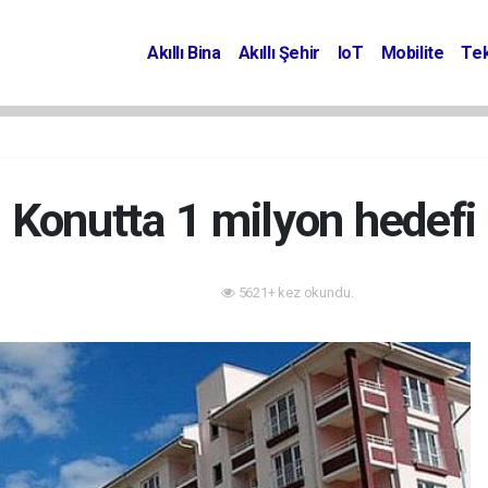
Akıllı Bina
Akıllı Şehir
IoT
Mobilite
Tek
Konutta 1 milyon hedefi
5621+ kez okundu.
Projeler