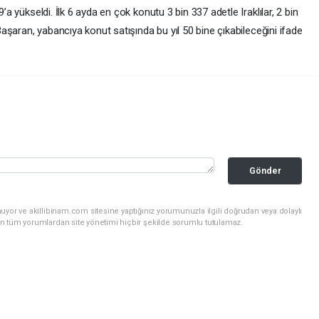
9’a yükseldi. İlk 6 ayda en çok konutu 3 bin 337 adetle Iraklılar, 2 bin
 Başaran, yabancıya konut satışında bu yıl 50 bine çıkabileceğini ifade
Gönder
uyor ve akillibinam.com sitesine yaptığınız yorumunuzla ilgili doğrudan veya dolaylı
n tüm yorumlardan site yönetimi hiçbir şekilde sorumlu tutulamaz.