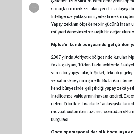
Şirketler uzun yıllar müşteri deneyimini oper
sonuçlarını merkeze alan yeni bir anlayışa 
Intelligence yaklaşımını yerleştirerek müşteri
Yapay zekânın ölçeklenebilir gücünü insan 
müşteri deneyimini stratejik bir değer alanı 
Mplus’ın kendi bünyesinde geliştirilen y
2007 yılında Adriyatik bölgesinde kurulan Mp
fazla çalışanı, 10’dan fazla sektörde faaliy
veren bir yapıya ulaştı. Şirket, teknoloji g
ve saha deneyimi inşa etti. Bu birikimi temel
kendi bünyesinde geliştirdiği yapay zekâ yetk
Intelligence yaklaşımını hayata geçirdi. Exp
geleceği birlikte tasarladık” anlayışıyla tan
mevcut sistemlerin üzerine sonradan eklemek
kurguladı.
Önce operasyonel derinlik önce inşa edi