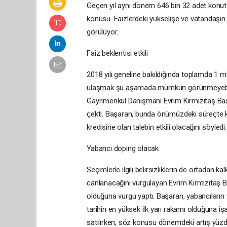
Geçen yıl aynı dönem 646 bin 32 adet konut
konusu. Faizlerdeki yükselişe ve vatandaşın
görülüyor.
Faiz beklentisi etkili
2018 yılı geneline bakıldığında toplamda 1 m
ulaşmak şu aşamada mümkün görünmeyebili
Gayrimenkul Danışmanı Evrim Kırmızıtaş Başa
çekti. Başaran, bunda önümüzdeki süreçte kr
kredisine olan talebin etkili olacağını söyledi.
Yabancı doping olacak
Seçimlerle ilgili belirsizliklerin de ortadan
canlanacağını vurgulayan Evrim Kırmızıtaş B
olduğuna vurgu yaptı. Başaran, yabancıların yı
tarihin en yüksek ilk yarı rakamı olduğuna işa
satılırken, söz konusu dönemdeki artış yüzde 