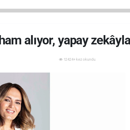
ham alıyor, yapay zekâyl
12424+ kez okundu.
Teknoloji