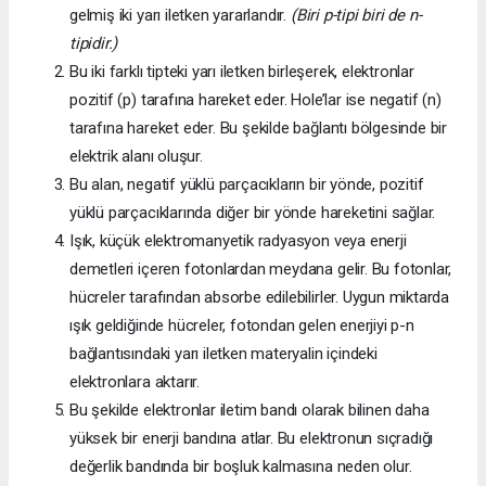
gelmiş iki yarı iletken yararlandır.
(Biri p-tipi biri de n-
tipidir.)
Bu iki farklı tipteki yarı iletken birleşerek, elektronlar
pozitif (p) tarafına hareket eder. Hole’lar ise negatif (n)
tarafına hareket eder. Bu şekilde bağlantı bölgesinde bir
elektrik alanı oluşur.
Bu alan, negatif yüklü parçacıkların bir yönde, pozitif
yüklü parçacıklarında diğer bir yönde hareketini sağlar.
Işık, küçük elektromanyetik radyasyon veya enerji
demetleri içeren fotonlardan meydana gelir. Bu fotonlar,
hücreler tarafından absorbe edilebilirler. Uygun miktarda
ışık geldiğinde hücreler, fotondan gelen enerjiyi p-n
bağlantısındaki yarı iletken materyalin içindeki
elektronlara aktarır.
Bu şekilde elektronlar iletim bandı olarak bilinen daha
yüksek bir enerji bandına atlar. Bu elektronun sıçradığı
değerlik bandında bir boşluk kalmasına neden olur.