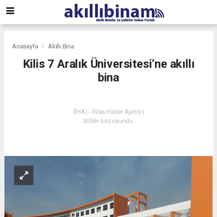
Anasayfa
Akıllı Bina
Kilis 7 Aralık Üniversitesi’ne akıllı
bina
AKILLI BINA
(İHA) - İhlas Haber Ajansı |
5056+ kez okundu.