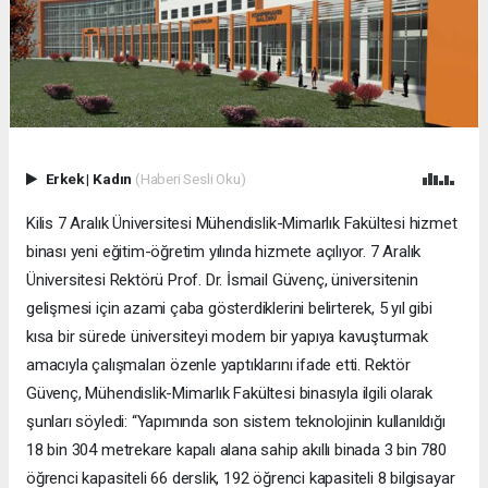
Erkek
|
Kadın
(Haberi Sesli Oku)
Kilis 7 Aralık Üniversitesi Mühendislik-Mimarlık Fakültesi hizmet
binası yeni eğitim-öğretim yılında hizmete açılıyor. 7 Aralık
Üniversitesi Rektörü Prof. Dr. İsmail Güvenç, üniversitenin
gelişmesi için azami çaba gösterdiklerini belirterek, 5 yıl gibi
kısa bir sürede üniversiteyi modern bir yapıya kavuşturmak
amacıyla çalışmaları özenle yaptıklarını ifade etti. Rektör
Güvenç, Mühendislik-Mimarlık Fakültesi binasıyla ilgili olarak
şunları söyledi: “Yapımında son sistem teknolojinin kullanıldığı
18 bin 304 metrekare kapalı alana sahip akıllı binada 3 bin 780
öğrenci kapasiteli 66 derslik, 192 öğrenci kapasiteli 8 bilgisayar