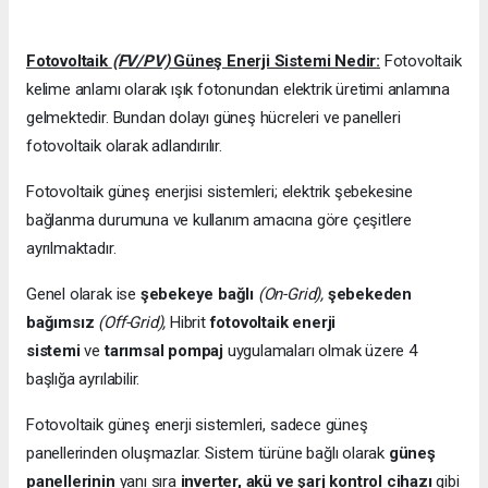
Fotovoltaik
(FV/PV)
Güneş Enerji Sistemi Nedir:
Fotovoltaik
kelime anlamı olarak ışık fotonundan elektrik üretimi anlamına
gelmektedir. Bundan dolayı güneş hücreleri ve panelleri
fotovoltaik olarak adlandırılır.
Fotovoltaik güneş enerjisi sistemleri; elektrik şebekesine
bağlanma durumuna ve kullanım amacına göre çeşitlere
ayrılmaktadır.
Genel olarak ise
şebekeye bağlı
(On-Grid),
şebekeden
bağımsız
(Off-Grid),
Hibrit
fotovoltaik enerji
sistemi
ve
tarımsal pompaj
uygulamaları olmak üzere 4
başlığa ayrılabilir.
Fotovoltaik güneş enerji sistemleri, sadece güneş
panellerinden oluşmazlar. Sistem türüne bağlı olarak
güneş
panellerinin
yanı sıra
inverter, akü ve şarj kontrol cihazı
gibi