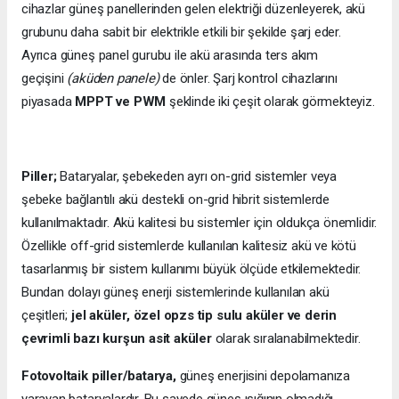
cihazlar güneş panellerinden gelen elektriği düzenleyerek, akü
grubunu daha sabit bir elektrikle etkili bir şekilde şarj eder.
Ayrıca güneş panel gurubu ile akü arasında ters akım
geçişini
(aküden panele)
de önler. Şarj kontrol cihazlarını
piyasada
MPPT ve PWM
şeklinde iki çeşit olarak görmekteyiz.
Piller;
Bataryalar, şebekeden ayrı on-grid sistemler veya
şebeke bağlantılı akü destekli on-grid hibrit sistemlerde
kullanılmaktadır. Akü kalitesi bu sistemler için oldukça önemlidir.
Özellikle off-grid sistemlerde kullanılan kalitesiz akü ve kötü
tasarlanmış bir sistem kullanımı büyük ölçüde etkilemektedir.
Bundan dolayı güneş enerji sistemlerinde kullanılan akü
çeşitleri;
jel aküler, özel opzs tip sulu aküler ve derin
çevrimli bazı kurşun asit aküler
olarak sıralanabilmektedir.
Fotovoltaik piller/batarya,
güneş enerjisini depolamanıza