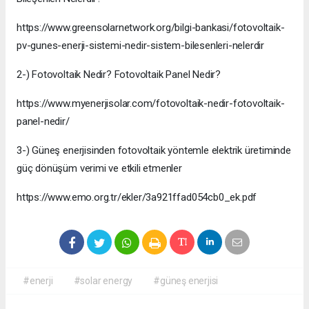
https://www.greensolarnetwork.org/bilgi-bankasi/fotovoltaik-
pv-gunes-enerji-sistemi-nedir-sistem-bilesenleri-nelerdir
2-) Fotovoltaik Nedir? Fotovoltaik Panel Nedir?
https://www.myenerjisolar.com/fotovoltaik-nedir-fotovoltaik-
panel-nedir/
3-) Güneş enerjisinden fotovoltaik yöntemle elektrik üretiminde
güç dönüşüm verimi ve etkili etmenler
https://www.emo.org.tr/ekler/3a921ffad054cb0_ek.pdf
#enerji
#solar energy
#güneş enerjisi