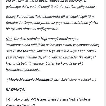
olarak hızını artırarak devam edeceğiz ve teknolojiler
geliştikçe daha verimli enerji üretimi metotları gelişecektir.
Güneş Fotovoltaik Teknolojilerinde, ülkemizdeki ilgili tüm
firmalar, Ar-Ge’ye ciddi yatırımlar yapması, sektöründe global
bir oyuncu olmasını sağlayacaktır.
Not:
Yazıdaki resimler bilgi amaçlı konulmuştur.
Yayınlamasında telif ihlali anlamında sıkıntı yaşanması adına,
gerekli prosedürleri yapılması yayıncı kuruluşa aittir. Teknik
yazı ve/veya makale de, alıntı yapılan kaynaklar “kaynakça”
kısmında belirtilmektedir. Lütfen bu konuda gerekli
hassasiyeti gösteriniz.
(
Magic Mechanic Meetings
© yazı dizisi devam edecek… )
KAYNAKÇA:
1-) Fotovoltaik (PV) Güneş Enerji Sistemi Nedir? Sistem
Bileşenleri Nelerdir?