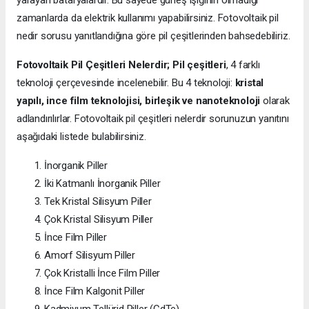
yarayan bataryalardır. Bu sayede güneş ışığının olmadığı
zamanlarda da elektrik kullanımı yapabilirsiniz. Fotovoltaik pil
nedir sorusu yanıtlandığına göre pil çeşitlerinden bahsedebiliriz.
Fotovoltaik Pil Çeşitleri Nelerdir;
Pil çeşitleri
, 4 farklı
teknoloji çerçevesinde incelenebilir. Bu 4 teknoloji:
kristal
yapılı, ince film teknolojisi, birleşik ve nanoteknoloji
olarak
adlandırılırlar. Fotovoltaik pil çeşitleri nelerdir sorunuzun yanıtını
aşağıdaki listede bulabilirsiniz.
İnorganik Piller
İki Katmanlı İnorganik Piller
Tek Kristal Silisyum Piller
Çok Kristal Silisyum Piller
İnce Film Piller
Amorf Silisyum Piller
Çok Kristalli İnce Film Piller
İnce Film Kalgonit Piller