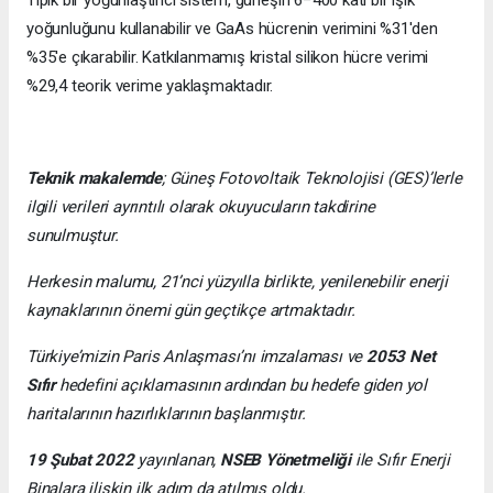
Tipik bir yoğunlaştırıcı sistem, güneşin 6−400 katı bir ışık
yoğunluğunu kullanabilir ve GaAs hücrenin verimini %31'den
%35'e çıkarabilir. Katkılanmamış kristal silikon hücre verimi
%29,4 teorik verime yaklaşmaktadır.
Teknik makalemde
;
Güneş Fotovoltaik Teknolojisi
(GES)’lerle
ilgili verileri ayrıntılı olarak okuyucuların takdirine
sunulmuştur.
Herkesin malumu, 21’nci yüzyılla birlikte, yenilenebilir enerji
kaynaklarının önemi gün geçtikçe artmaktadır.
Türkiye’mizin Paris Anlaşması’nı imzalaması ve
2053 Net
Sıfır
hedefini açıklamasının ardından bu hedefe giden yol
haritalarının hazırlıklarının başlanmıştır.
19 Şubat 2022
yayınlanan,
NSEB Yönetmeliği
ile Sıfır Enerji
Binalara ilişkin ilk adım da atılmış oldu.