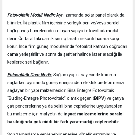
Fotovoltaik Modül Nedir:
Aynı zamanda solar panel olarak da
bilinirler. İki plastik film içerisine yerleşik seri ve/veya paralel
bağlı güneş hücrelerinden oluşan yapıya fotovoltaik modül
denir. Ön taraftaki cam kısım iç tarafı mekanik hasara karşı
korur. İnce film güneş modüllerinde fotoaktif katman doğrudan
cama yerleştirilir ve sonra da şeritler halinde lazer aracılığı ile
kesilerek seri bağlanır.
Fotovoltaik Cam Nedir:
Sağlam yapısı sayesinde koruma
sağlarken aynı anda güneş enerjisinden elektrik üretebilmenizi
sağlayan bir yapı malzemesidir. Bina Entegre Fotovoltaik
“Bulding-Entegre Photovoltaic” olarak geçen (
BIPV
) ve çatıya,
çatı pencerelerine ya da belirli bina cephelerine uygulanabilen
bu malzeme için maliyetin de
inşaat malzemelerine paralel
bakıldığında çok ciddi bir fark yaratmadığı söylenebilir.
Son zamanlarda yenilenebilir enerjiye yönelik yatırımlar ve