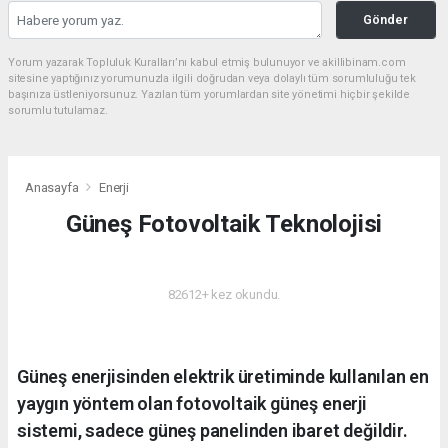
Gönder
Yorum yazarak Topluluk Kuralları’nı kabul etmiş bulunuyor ve akillibinam.com
sitesine yaptığınız yorumunuzla ilgili doğrudan veya dolaylı tüm sorumluluğu tek
başınıza üstleniyorsunuz. Yazılan tüm yorumlardan site yönetimi hiçbir şekilde
sorumlu tutulamaz.
Anasayfa
Enerji
Güneş Fotovoltaik Teknolojisi
ENERJI
82612+ kez okundu.
Güneş enerjisinden elektrik üretiminde kullanılan en
yaygın yöntem olan fotovoltaik güneş enerji
sistemi, sadece güneş panelinden ibaret değildir.