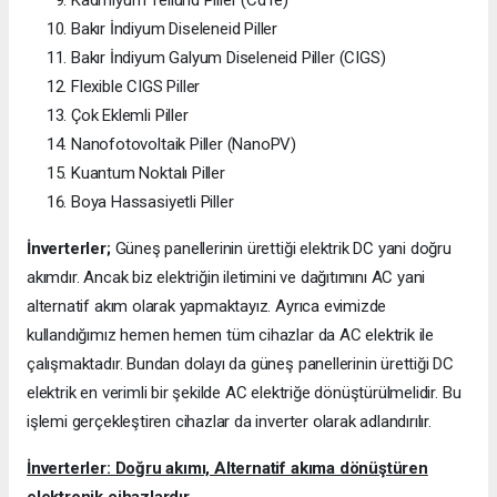
Kadmiyum Tellürid Piller (CdTe)
Bakır İndiyum Diseleneid Piller
Bakır İndiyum Galyum Diseleneid Piller (CIGS)
Flexible CIGS Piller
Çok Eklemli Piller
Nanofotovoltaik Piller (NanoPV)
Kuantum Noktalı Piller
Boya Hassasiyetli Piller
İnverterler;
Güneş panellerinin ürettiği elektrik DC yani doğru
akımdır. Ancak biz elektriğin iletimini ve dağıtımını AC yani
alternatif akım olarak yapmaktayız. Ayrıca evimizde
kullandığımız hemen hemen tüm cihazlar da AC elektrik ile
çalışmaktadır. Bundan dolayı da güneş panellerinin ürettiği DC
elektrik en verimli bir şekilde AC elektriğe dönüştürülmelidir. Bu
işlemi gerçekleştiren cihazlar da inverter olarak adlandırılır.
İnverterler: Doğru akımı, Alternatif akıma dönüştüren