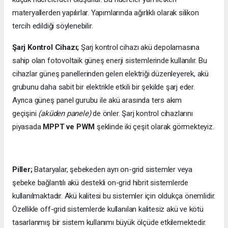
materyallerden yapılırlar. Yapımlarında ağırlıklı olarak silikon
tercih edildiği söylenebilir.
Şarj Kontrol Cihazı;
Şarj kontrol cihazı akü depolamasına
sahip olan fotovoltaik güneş enerji sistemlerinde kullanılır. Bu
cihazlar güneş panellerinden gelen elektriği düzenleyerek, akü
grubunu daha sabit bir elektrikle etkili bir şekilde şarj eder.
Ayrıca güneş panel gurubu ile akü arasında ters akım
geçişini
(aküden panele)
de önler. Şarj kontrol cihazlarını
piyasada
MPPT ve PWM
şeklinde iki çeşit olarak görmekteyiz.
Piller;
Bataryalar, şebekeden ayrı on-grid sistemler veya
şebeke bağlantılı akü destekli on-grid hibrit sistemlerde
kullanılmaktadır. Akü kalitesi bu sistemler için oldukça önemlidir.
Özellikle off-grid sistemlerde kullanılan kalitesiz akü ve kötü
tasarlanmış bir sistem kullanımı büyük ölçüde etkilemektedir.