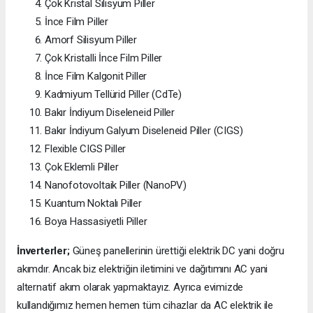
Çok Kristal Silisyum Piller
İnce Film Piller
Amorf Silisyum Piller
Çok Kristalli İnce Film Piller
İnce Film Kalgonit Piller
Kadmiyum Tellürid Piller (CdTe)
Bakır İndiyum Diseleneid Piller
Bakır İndiyum Galyum Diseleneid Piller (CIGS)
Flexible CIGS Piller
Çok Eklemli Piller
Nanofotovoltaik Piller (NanoPV)
Kuantum Noktalı Piller
Boya Hassasiyetli Piller
İnverterler;
Güneş panellerinin ürettiği elektrik DC yani doğru
akımdır. Ancak biz elektriğin iletimini ve dağıtımını AC yani
alternatif akım olarak yapmaktayız. Ayrıca evimizde
kullandığımız hemen hemen tüm cihazlar da AC elektrik ile