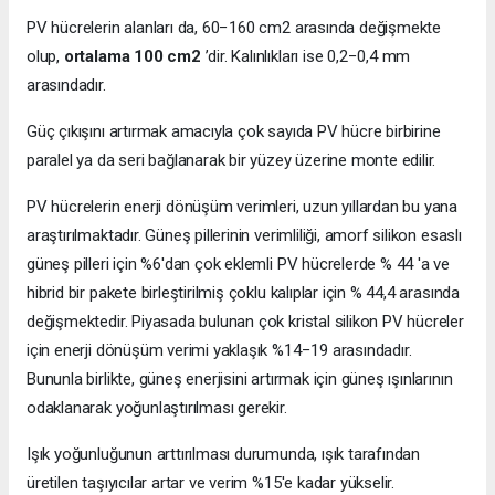
PV hücrelerin alanları da, 60−160 cm2 arasında değişmekte
olup,
ortalama 100 cm2
’dir. Kalınlıkları ise 0,2−0,4 mm
arasındadır.
Güç çıkışını artırmak amacıyla çok sayıda PV hücre birbirine
paralel ya da seri bağlanarak bir yüzey üzerine monte edilir.
PV hücrelerin enerji dönüşüm verimleri, uzun yıllardan bu yana
araştırılmaktadır. Güneş pillerinin verimliliği, amorf silikon esaslı
güneş pilleri için %6'dan çok eklemli PV hücrelerde % 44 'a ve
hibrid bir pakete birleştirilmiş çoklu kalıplar için % 44,4 arasında
değişmektedir. Piyasada bulunan çok kristal silikon PV hücreler
için enerji dönüşüm verimi yaklaşık %14−19 arasındadır.
Bununla birlikte, güneş enerjisini artırmak için güneş ışınlarının
odaklanarak yoğunlaştırılması gerekir.
Işık yoğunluğunun arttırılması durumunda, ışık tarafından
üretilen taşıyıcılar artar ve verim %15'e kadar yükselir.