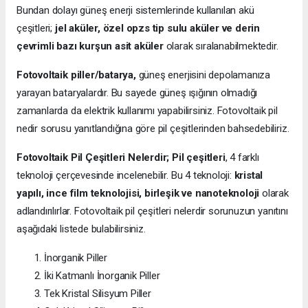
Bundan dolayı güneş enerji sistemlerinde kullanılan akü
çeşitleri;
jel aküler, özel opzs tip sulu aküler ve derin
çevrimli bazı kurşun asit aküler
olarak sıralanabilmektedir.
Fotovoltaik piller/batarya,
güneş enerjisini depolamanıza
yarayan bataryalardır. Bu sayede güneş ışığının olmadığı
zamanlarda da elektrik kullanımı yapabilirsiniz. Fotovoltaik pil
nedir sorusu yanıtlandığına göre pil çeşitlerinden bahsedebiliriz.
Fotovoltaik Pil Çeşitleri Nelerdir;
Pil çeşitleri
, 4 farklı
teknoloji çerçevesinde incelenebilir. Bu 4 teknoloji:
kristal
yapılı, ince film teknolojisi, birleşik ve nanoteknoloji
olarak
adlandırılırlar. Fotovoltaik pil çeşitleri nelerdir sorunuzun yanıtını
aşağıdaki listede bulabilirsiniz.
İnorganik Piller
İki Katmanlı İnorganik Piller
Tek Kristal Silisyum Piller