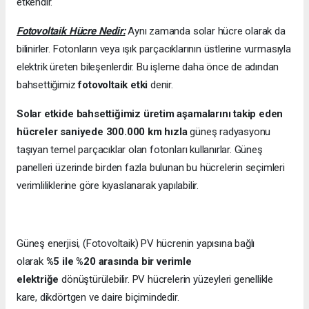
etkendir.
Fotovoltaik Hücre Nedir:
Aynı zamanda solar hücre olarak da
bilinirler. Fotonların veya ışık parçacıklarının üstlerine vurmasıyla
elektrik üreten bileşenlerdir. Bu işleme daha önce de adından
bahsettiğimiz
fotovoltaik etki
denir.
Solar etkide bahsettiğimiz üretim aşamalarını takip eden
hücreler saniyede 300.000 km hızla
güneş radyasyonu
taşıyan temel parçacıklar olan fotonları kullanırlar. Güneş
panelleri üzerinde birden fazla bulunan bu hücrelerin seçimleri
verimliliklerine göre kıyaslanarak yapılabilir.
Güneş enerjisi, (Fotovoltaik) PV hücrenin yapısına bağlı
olarak
%5 ile %20 arasında bir verimle
elektriğe
dönüştürülebilir. PV hücrelerin yüzeyleri genellikle
kare, dikdörtgen ve daire biçimindedir.