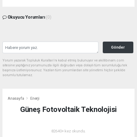
Okuyucu Yorumları
(0)
Gönder
Yorum yazarak Topluluk Kuralları’nı kabul etmiş bulunuyor ve akillibinam.com
sitesine yaptığınız yorumunuzla ilgili doğrudan veya dolaylı tüm sorumluluğu tek
başınıza üstleniyorsunuz. Yazılan tüm yorumlardan site yönetimi hiçbir şekilde
sorumlu tutulamaz.
Anasayfa
Enerji
Güneş Fotovoltaik Teknolojisi
ENERJI
82640+ kez okundu.