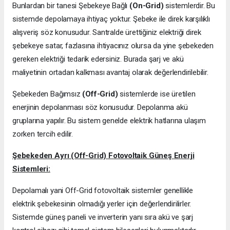
Bunlardan bir tanesi Şebekeye Bağlı
(On-Grid)
sistemlerdir. Bu
sistemde depolamaya ihtiyaç yoktur. Şebeke ile direk karşılıklı
alışveriş söz konusudur. Santralde ürettiğiniz elektriği direk
şebekeye satar, fazlasına ihtiyacınız olursa da yine şebekeden
gereken elektriği tedarik edersiniz. Burada şarj ve akü
maliyetinin ortadan kalkması avantaj olarak değerlendirilebilir.
Şebekeden Bağımsız
(Off-Grid)
sistemlerde ise üretilen
enerjinin depolanması söz konusudur. Depolanma akü
gruplarına yapılır. Bu sistem genelde elektrik hatlarına ulaşım
zorken tercih edilir.
Şebekeden Ayrı (Off-Grid) Fotovoltaik Güneş Enerji
Sistemleri:
Depolamalı yani Off-Grid fotovoltaik sistemler genellikle
elektrik şebekesinin olmadığı yerler için değerlendirilirler.
Sistemde güneş paneli ve inverterin yanı sıra akü ve şarj