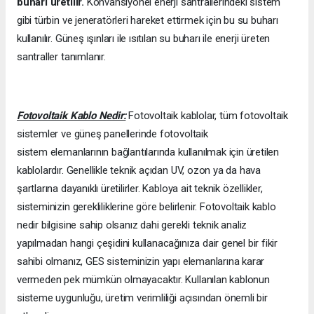
buharı üretilir.
Konvansiyonel enerji santrallerindeki sistem
gibi türbin ve jeneratörleri hareket ettirmek için bu su buharı
kullanılır. Güneş ışınları ile ısıtılan su buharı ile enerji üreten
santraller tanımlanır.
Fotovoltaik Kablo Nedir:
Fotovoltaik kablolar, tüm fotovoltaik
sistemler ve güneş panellerinde fotovoltaik
sistem elemanlarının bağlantılarında kullanılmak için üretilen
kablolardır. Genellikle teknik açıdan UV, ozon ya da hava
şartlarına dayanıklı üretilirler. Kabloya ait teknik özellikler,
sisteminizin gerekliliklerine göre belirlenir. Fotovoltaik kablo
nedir bilgisine sahip olsanız dahi gerekli teknik analiz
yapılmadan hangi çeşidini kullanacağınıza dair genel bir fikir
sahibi olmanız, GES sisteminizin yapı elemanlarına karar
vermeden pek mümkün olmayacaktır. Kullanılan kablonun
sisteme uygunluğu, üretim verimliliği açısından önemli bir