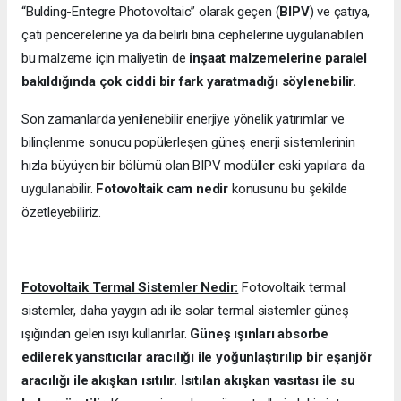
“Bulding-Entegre Photovoltaic” olarak geçen (
BIPV
) ve çatıya,
çatı pencerelerine ya da belirli bina cephelerine uygulanabilen
bu malzeme için maliyetin de
inşaat malzemelerine paralel
bakıldığında çok ciddi bir fark yaratmadığı söylenebilir.
Son zamanlarda yenilenebilir enerjiye yönelik yatırımlar ve
bilinçlenme sonucu popülerleşen güneş enerji sistemlerinin
hızla büyüyen bir bölümü olan BIPV modülle
r
eski yapılara da
uygulanabilir.
Fotovoltaik cam nedir
konusunu bu şekilde
özetleyebiliriz.
Fotovoltaik Termal Sistemler Nedir:
Fotovoltaik termal
sistemler, daha yaygın adı ile solar termal sistemler güneş
ışığından gelen ısıyı kullanırlar.
Güneş ışınları absorbe
edilerek yansıtıcılar aracılığı ile yoğunlaştırılıp bir eşanjör
aracılığı ile akışkan ısıtılır. Isıtılan akışkan vasıtası ile su