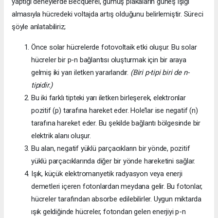
yaptığı deneylerde Becquerel, gümüş plakaların güneş ışığı
almasıyla hücredeki voltajda artış olduğunu belirlemiştir. Süreci
şöyle anlatabiliriz;
Önce solar hücrelerde fotovoltaik etki oluşur. Bu solar
hücreler bir p-n bağlantısı oluşturmak için bir araya
gelmiş iki yarı iletken yararlandır.
(Biri p-tipi biri de n-
tipidir.)
Bu iki farklı tipteki yarı iletken birleşerek, elektronlar
pozitif (p) tarafına hareket eder. Hole’lar ise negatif (n)
tarafına hareket eder. Bu şekilde bağlantı bölgesinde bir
elektrik alanı oluşur.
Bu alan, negatif yüklü parçacıkların bir yönde, pozitif
yüklü parçacıklarında diğer bir yönde hareketini sağlar.
Işık, küçük elektromanyetik radyasyon veya enerji
demetleri içeren fotonlardan meydana gelir. Bu fotonlar,
hücreler tarafından absorbe edilebilirler. Uygun miktarda
ışık geldiğinde hücreler, fotondan gelen enerjiyi p-n