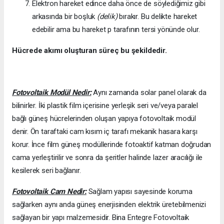
Elektron hareket edince daha önce de söylediğimiz gibi
arkasında bir boşluk
(delik)
bırakır. Bu delikte hareket
edebilir ama bu hareket p tarafının tersi yönünde olur.
Hücrede akımı oluşturan süreç bu şekildedir.
Fotovoltaik Modül Nedir:
Aynı zamanda solar panel olarak da
bilinirler. İki plastik film içerisine yerleşik seri ve/veya paralel
bağlı güneş hücrelerinden oluşan yapıya fotovoltaik modül
denir. Ön taraftaki cam kısım iç tarafı mekanik hasara karşı
korur. İnce film güneş modüllerinde fotoaktif katman doğrudan
cama yerleştirilir ve sonra da şeritler halinde lazer aracılığı ile
kesilerek seri bağlanır.
Fotovoltaik Cam Nedir:
Sağlam yapısı sayesinde koruma
sağlarken aynı anda güneş enerjisinden elektrik üretebilmenizi
sağlayan bir yapı malzemesidir. Bina Entegre Fotovoltaik