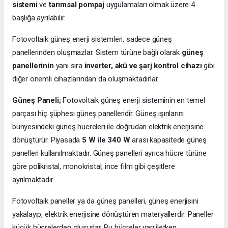
sistemi
ve
tarımsal pompaj
uygulamaları olmak üzere 4
başlığa ayrılabilir.
Fotovoltaik güneş enerji sistemleri, sadece güneş
panellerinden oluşmazlar. Sistem türüne bağlı olarak
güneş
panellerinin
yanı sıra
inverter, akü ve şarj kontrol cihazı
gibi
diğer önemli cihazlarından da oluşmaktadırlar.
Güneş Paneli;
Fotovoltaik güneş enerji sisteminin en temel
parçası hiç şüphesi güneş panelleridir. Güneş ışınlarını
bünyesindeki güneş hücreleri ile doğrudan elektrik enerjisine
dönüştürür. Piyasada
5 W ile 340 W
arası kapasitede güneş
panelleri kullanılmaktadır. Güneş panelleri ayrıca hücre türüne
göre polikristal, monokristal, ince film gibi çeşitlere
ayrılmaktadır.
Fotovoltaik paneller ya da güneş panelleri, güneş enerjisini
yakalayıp, elektrik enerjisine dönüştüren materyallerdir. Paneller
küçük hücrelerden oluşurlar. Bu hücreler yarı iletken