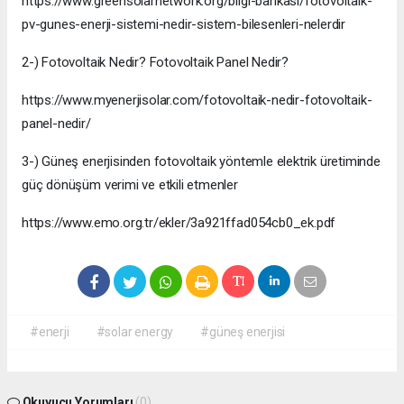
https://www.greensolarnetwork.org/bilgi-bankasi/fotovoltaik-
pv-gunes-enerji-sistemi-nedir-sistem-bilesenleri-nelerdir
2-) Fotovoltaik Nedir? Fotovoltaik Panel Nedir?
https://www.myenerjisolar.com/fotovoltaik-nedir-fotovoltaik-
panel-nedir/
3-) Güneş enerjisinden fotovoltaik yöntemle elektrik üretiminde
güç dönüşüm verimi ve etkili etmenler
https://www.emo.org.tr/ekler/3a921ffad054cb0_ek.pdf
#enerji
#solar energy
#güneş enerjisi
Okuyucu Yorumları
(0)