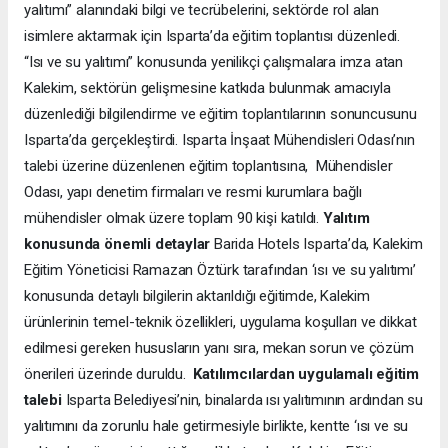
yalıtımı” alanındaki bilgi ve tecrübelerini, sektörde rol alan
isimlere aktarmak için Isparta’da eğitim toplantısı düzenledi.
“Isı ve su yalıtımı” konusunda yenilikçi çalışmalara imza atan
Kalekim, sektörün gelişmesine katkıda bulunmak amacıyla
düzenlediği bilgilendirme ve eğitim toplantılarının sonuncusunu
Isparta’da gerçekleştirdi. Isparta İnşaat Mühendisleri Odası’nın
talebi üzerine düzenlenen eğitim toplantısına, Mühendisler
Odası, yapı denetim firmaları ve resmi kurumlara bağlı
mühendisler olmak üzere toplam 90 kişi katıldı.
Yalıtım
konusunda önemli detaylar
Barida Hotels Isparta’da, Kalekim
Eğitim Yöneticisi Ramazan Öztürk tarafından ‘ısı ve su yalıtımı’
konusunda detaylı bilgilerin aktarıldığı eğitimde, Kalekim
ürünlerinin temel-teknik özellikleri, uygulama koşulları ve dikkat
edilmesi gereken hususların yanı sıra, mekan sorun ve çözüm
önerileri üzerinde duruldu.
Katılımcılardan uygulamalı eğitim
talebi
Isparta Belediyesi’nin, binalarda ısı yalıtımının ardından su
yalıtımını da zorunlu hale getirmesiyle birlikte, kentte ‘ısı ve su