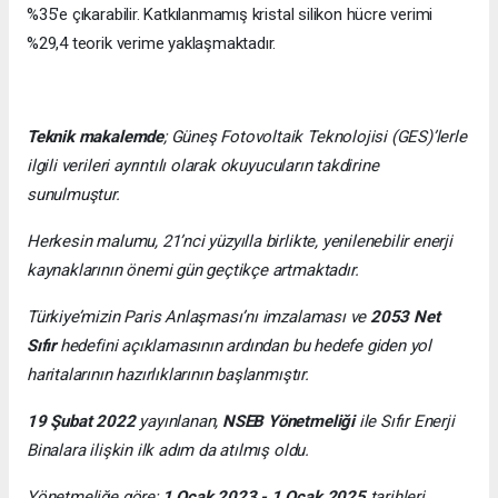
%35'e çıkarabilir. Katkılanmamış kristal silikon hücre verimi
%29,4 teorik verime yaklaşmaktadır.
Teknik makalemde
;
Güneş Fotovoltaik Teknolojisi
(GES)’lerle
ilgili verileri ayrıntılı olarak okuyucuların takdirine
sunulmuştur.
Herkesin malumu, 21’nci yüzyılla birlikte, yenilenebilir enerji
kaynaklarının önemi gün geçtikçe artmaktadır.
Türkiye’mizin Paris Anlaşması’nı imzalaması ve
2053 Net
Sıfır
hedefini açıklamasının ardından bu hedefe giden yol
haritalarının hazırlıklarının başlanmıştır.
19 Şubat 2022
yayınlanan,
NSEB Yönetmeliği
ile Sıfır Enerji
Binalara ilişkin ilk adım da atılmış oldu.
Yönetmeliğe göre;
1 Ocak 2023 - 1 Ocak 2025
tarihleri