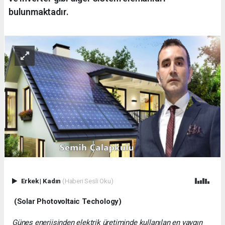
bulunmaktadır.
Erkek
|
Kadın
(Haberi Sesli Oku)
(Solar Photovoltaic Techology)
Güneş enerjisinden elektrik üretiminde kullanılan en yaygın