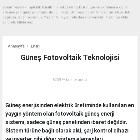
Yorum yazarak Topluluk Kuralları’nı kabul etmiş bulunuyor ve akillibinam.com
sitesine yaptığınız yorumunuzla ilgili doğrudan veya dolaylı tüm sorumluluğu tek
başınıza üstleniyorsunuz. Yazılan tüm yorumlardan site yönetimi hiçbir şekilde
sorumlu tutulamaz.
Anasayfa
Enerji
Güneş Fotovoltaik Teknolojisi
ENERJI
82597+ kez okundu.
Güneş enerjisinden elektrik üretiminde kullanılan en
yaygın yöntem olan fotovoltaik güneş enerji
sistemi, sadece güneş panelinden ibaret değildir.
Sistem türüne bağlı olarak akü, şarj kontrol cihazı
ve inverter gibi diğer sistem elemanları