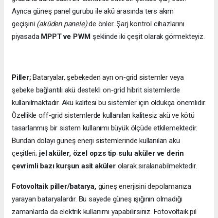
Ayrıca güneş panel gurubu ile akü arasında ters akım
geçişini
(aküden panele)
de önler. Şarj kontrol cihazlarını
piyasada
MPPT ve PWM
şeklinde iki çeşit olarak görmekteyiz.
Piller;
Bataryalar, şebekeden ayrı on-grid sistemler veya
şebeke bağlantılı akü destekli on-grid hibrit sistemlerde
kullanılmaktadır. Akü kalitesi bu sistemler için oldukça önemlidir.
Özellikle off-grid sistemlerde kullanılan kalitesiz akü ve kötü
tasarlanmış bir sistem kullanımı büyük ölçüde etkilemektedir.
Bundan dolayı güneş enerji sistemlerinde kullanılan akü
çeşitleri;
jel aküler, özel opzs tip sulu aküler ve derin
çevrimli bazı kurşun asit aküler
olarak sıralanabilmektedir.
Fotovoltaik piller/batarya,
güneş enerjisini depolamanıza
yarayan bataryalardır. Bu sayede güneş ışığının olmadığı
zamanlarda da elektrik kullanımı yapabilirsiniz. Fotovoltaik pil