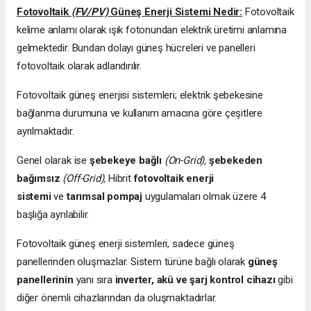
Fotovoltaik
(FV/PV)
Güneş Enerji Sistemi Nedir:
Fotovoltaik
kelime anlamı olarak ışık fotonundan elektrik üretimi anlamına
gelmektedir. Bundan dolayı güneş hücreleri ve panelleri
fotovoltaik olarak adlandırılır.
Fotovoltaik güneş enerjisi sistemleri; elektrik şebekesine
bağlanma durumuna ve kullanım amacına göre çeşitlere
ayrılmaktadır.
Genel olarak ise
şebekeye bağlı
(On-Grid),
şebekeden
bağımsız
(Off-Grid),
Hibrit
fotovoltaik enerji
sistemi
ve
tarımsal pompaj
uygulamaları olmak üzere 4
başlığa ayrılabilir.
Fotovoltaik güneş enerji sistemleri, sadece güneş
panellerinden oluşmazlar. Sistem türüne bağlı olarak
güneş
panellerinin
yanı sıra
inverter, akü ve şarj kontrol cihazı
gibi
diğer önemli cihazlarından da oluşmaktadırlar.