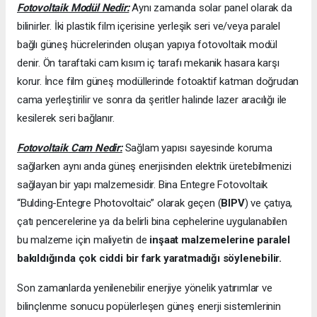
Fotovoltaik Modül Nedir:
Aynı zamanda solar panel olarak da
bilinirler. İki plastik film içerisine yerleşik seri ve/veya paralel
bağlı güneş hücrelerinden oluşan yapıya fotovoltaik modül
denir. Ön taraftaki cam kısım iç tarafı mekanik hasara karşı
korur. İnce film güneş modüllerinde fotoaktif katman doğrudan
cama yerleştirilir ve sonra da şeritler halinde lazer aracılığı ile
kesilerek seri bağlanır.
Fotovoltaik Cam Nedir:
Sağlam yapısı sayesinde koruma
sağlarken aynı anda güneş enerjisinden elektrik üretebilmenizi
sağlayan bir yapı malzemesidir. Bina Entegre Fotovoltaik
“Bulding-Entegre Photovoltaic” olarak geçen (
BIPV
) ve çatıya,
çatı pencerelerine ya da belirli bina cephelerine uygulanabilen
bu malzeme için maliyetin de
inşaat malzemelerine paralel
bakıldığında çok ciddi bir fark yaratmadığı söylenebilir.
Son zamanlarda yenilenebilir enerjiye yönelik yatırımlar ve
bilinçlenme sonucu popülerleşen güneş enerji sistemlerinin