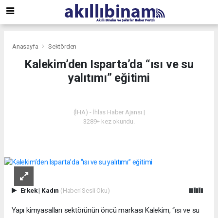
Anasayfa
Sektörden
Kalekim’den Isparta’da “ısı ve su
yalıtımı” eğitimi
SEKTÖRDEN
(İHA) - İhlas Haber Ajansı |
3289+ kez okundu.
Erkek
|
Kadın
(Haberi Sesli Oku)
Yapı kimyasalları sektörünün öncü markası Kalekim, “ısı ve su