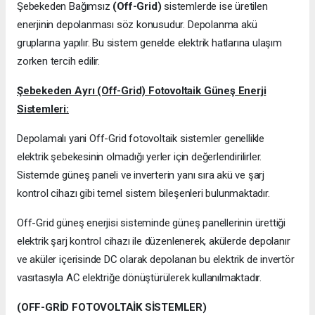
Şebekeden Bağımsız
(Off-Grid)
sistemlerde ise üretilen
enerjinin depolanması söz konusudur. Depolanma akü
gruplarına yapılır. Bu sistem genelde elektrik hatlarına ulaşım
zorken tercih edilir.
Şebekeden Ayrı (Off-Grid) Fotovoltaik Güneş Enerji
Sistemleri:
Depolamalı yani Off-Grid fotovoltaik sistemler genellikle
elektrik şebekesinin olmadığı yerler için değerlendirilirler.
Sistemde güneş paneli ve inverterin yanı sıra akü ve şarj
kontrol cihazı gibi temel sistem bileşenleri bulunmaktadır.
Off-Grid güneş enerjisi sisteminde güneş panellerinin ürettiği
elektrik şarj kontrol cihazı ile düzenlenerek, akülerde depolanır
ve aküler içerisinde DC olarak depolanan bu elektrik de invertör
vasıtasıyla AC elektriğe dönüştürülerek kullanılmaktadır.
(OFF-GRİD FOTOVOLTAİK SİSTEMLER)