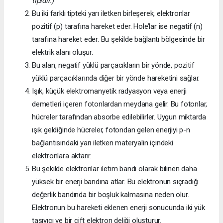
tipidir.)
Bu iki farklı tipteki yarı iletken birleşerek, elektronlar
pozitif (p) tarafına hareket eder. Hole’lar ise negatif (n)
tarafına hareket eder. Bu şekilde bağlantı bölgesinde bir
elektrik alanı oluşur.
Bu alan, negatif yüklü parçacıkların bir yönde, pozitif
yüklü parçacıklarında diğer bir yönde hareketini sağlar.
Işık, küçük elektromanyetik radyasyon veya enerji
demetleri içeren fotonlardan meydana gelir. Bu fotonlar,
hücreler tarafından absorbe edilebilirler. Uygun miktarda
ışık geldiğinde hücreler, fotondan gelen enerjiyi p-n
bağlantısındaki yarı iletken materyalin içindeki
elektronlara aktarır.
Bu şekilde elektronlar iletim bandı olarak bilinen daha
yüksek bir enerji bandına atlar. Bu elektronun sıçradığı
değerlik bandında bir boşluk kalmasına neden olur.
Elektronun bu hareketi eklenen enerji sonucunda iki yük
taşıyıcı ve bir çift elektron deliği oluşturur.