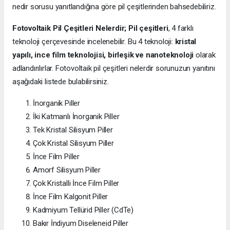
nedir sorusu yanıtlandığına göre pil çeşitlerinden bahsedebiliriz.
Fotovoltaik Pil Çeşitleri Nelerdir;
Pil çeşitleri
, 4 farklı
teknoloji çerçevesinde incelenebilir. Bu 4 teknoloji:
kristal
yapılı, ince film teknolojisi, birleşik ve nanoteknoloji
olarak
adlandırılırlar. Fotovoltaik pil çeşitleri nelerdir sorunuzun yanıtını
aşağıdaki listede bulabilirsiniz.
İnorganik Piller
İki Katmanlı İnorganik Piller
Tek Kristal Silisyum Piller
Çok Kristal Silisyum Piller
İnce Film Piller
Amorf Silisyum Piller
Çok Kristalli İnce Film Piller
İnce Film Kalgonit Piller
Kadmiyum Tellürid Piller (CdTe)
Bakır İndiyum Diseleneid Piller