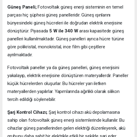
Güneş Paneli;
Fotovoltaik güneş enerji sisteminin en temel
parçası hiç şüphesi güneş panelleridir. Güneş ışınlarını
bünyesindeki güneş hücreleri ile doğrudan elektrik enerjisine
dönüştürür. Piyasada
5 W ile 340 W
arası kapasitede güneş
panelleri kullanılmaktadır. Güneş panelleri ayrıca hücre türüne
göre polikristal, monokristal, ince film gibi çeşitlere
ayrılmaktadır.
Fotovoltaik paneller ya da güneş panelleri, güneş enerjisini
yakalayıp, elektrik enerjisine dönüştüren materyallerdir. Paneller
küçük hücrelerden oluşurlar. Bu hücreler yarı iletken
materyallerden yapılırlar. Yapımlarında ağırlıklı olarak silikon
tercih edildiği söylenebilir.
Şarj Kontrol Cihazı;
Şarj kontrol cihazı akü depolamasına
sahip olan fotovoltaik güneş enerji sistemlerinde kullanılır. Bu
cihazlar güneş panellerinden gelen elektriği düzenleyerek, akü
grubunu daha sabit bir elektrikle etkili bir şekilde şarj eder.