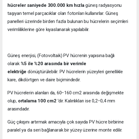
hücreler saniyede 300.000 km hızla
güneş radyasyonu
taşıyan temel parçacıklar olan fotonları kullanırlar. Güneş
panelleri üzerinde birden fazla bulunan bu hücrelerin seçimleri
verimliliklerine göre kıyaslanarak yapılabilir.
Güneş enerjisi, (Fotovoltaik) PV hücrenin yapısına bağlı
olarak
%5 ile %20 arasında bir verimle
elektriğe
dönüştürülebilir. PV hücrelerin yüzeyleri genellikle
kare, dikdörtgen ve daire biçimindedir.
PV hücrelerin alanları da, 60−160 cm2 arasında değişmekte
olup,
ortalama 100 cm2
’dir. Kalınlıkları ise 0,2−0,4 mm
arasındadır.
Güç çıkışını artırmak amacıyla çok sayıda PV hücre birbirine
paralel ya da seri bağlanarak bir yüzey üzerine monte edilir.