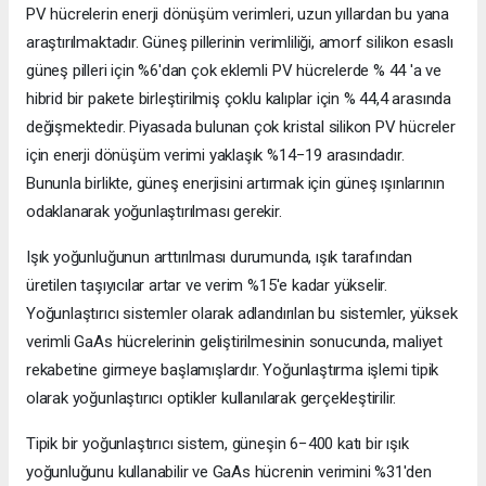
PV hücrelerin enerji dönüşüm verimleri, uzun yıllardan bu yana
araştırılmaktadır. Güneş pillerinin verimliliği, amorf silikon esaslı
güneş pilleri için %6'dan çok eklemli PV hücrelerde % 44 'a ve
hibrid bir pakete birleştirilmiş çoklu kalıplar için % 44,4 arasında
değişmektedir. Piyasada bulunan çok kristal silikon PV hücreler
için enerji dönüşüm verimi yaklaşık %14−19 arasındadır.
Bununla birlikte, güneş enerjisini artırmak için güneş ışınlarının
odaklanarak yoğunlaştırılması gerekir.
Işık yoğunluğunun arttırılması durumunda, ışık tarafından
üretilen taşıyıcılar artar ve verim %15'e kadar yükselir.
Yoğunlaştırıcı sistemler olarak adlandırılan bu sistemler, yüksek
verimli GaAs hücrelerinin geliştirilmesinin sonucunda, maliyet
rekabetine girmeye başlamışlardır. Yoğunlaştırma işlemi tipik
olarak yoğunlaştırıcı optikler kullanılarak gerçekleştirilir.
Tipik bir yoğunlaştırıcı sistem, güneşin 6−400 katı bir ışık
yoğunluğunu kullanabilir ve GaAs hücrenin verimini %31'den