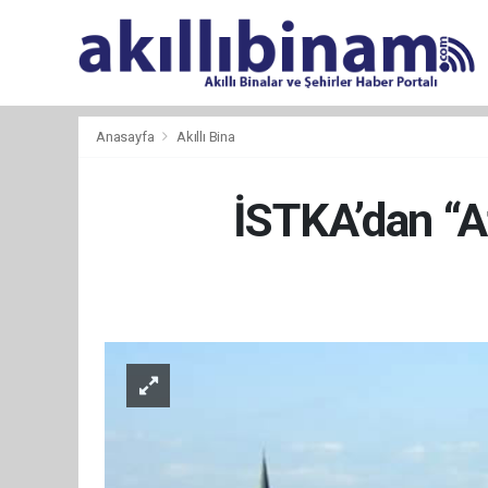
Anasayfa
Akıllı Bina
İSTKA’dan “Af