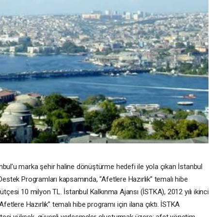
nbul’u marka şehir haline dönüştürme hedefi ile yola çıkan İstanbul
 Destek Programları kapsamında, “Afetlere Hazırlık” temalı hibe
ütçesi 10 milyon TL. İstanbul Kalkınma Ajansı (İSTKA), 2012 yılı ikinci
lere Hazırlık” temalı hibe programı için ilana çıktı. İSTKA
tesi yüksek, güvenli yerleşmeler oluşturmak üzere; afet yönetim