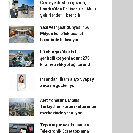
Çevreye dost bu çözüm,
Londra’dan Eskişehir’e ‘’Akıllı
Şehirlerde’’ ilk tercih
Yapı ve inşaat dünyası 456
Milyon Euro’luk ticaret
hacminde buluşuyor
Lüleburgaz'da akıllı
şehircilikte yeni adım: 275
kilometrelik yol ağı tarandı
İnsandan ilham alıyor, yapay
zekâyla güçleniyor
Afet Yönetimi, Mplus
Türkiye’nin kurum kültürünün
merkezinde yer alıyor
Toplu taşımada kullanılan
“elektronik ücret toplama