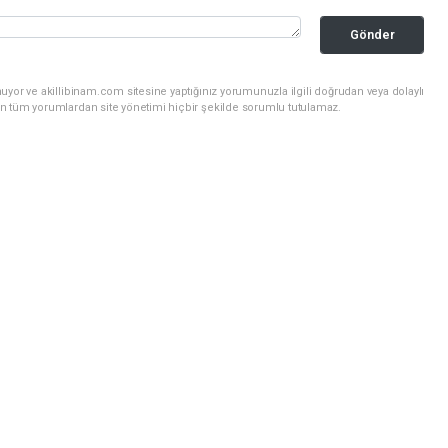
Gönder
uyor ve akillibinam.com sitesine yaptığınız yorumunuzla ilgili doğrudan veya dolaylı
n tüm yorumlardan site yönetimi hiçbir şekilde sorumlu tutulamaz.