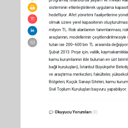
sisteminin etkinleştirilerek uygulama kapasite
hedefliyor. Afet yönetimi faaliyetlerine yöne
olmak üzere yerel kapasitenin oluşturulmasıy
milyon TL. Risk alanlarının tanımlanması, ris
araçlarının, modellerinin çeşitlendirilmesiyle
tutarı ise 200–600 bin TL arasında değişiyor
Şubat 2013. Proje için; valilik, kaymakamlıkla
kamu kurumlarının ilde bulunan en üst birimleri
bağlı kuruluşları), İstanbul Büyükşehir Beledi
ve araştırma merkezleri, fakülteler, yükseko
Bölgeleri, Küçük Sanayi Siteleri, kamu kurumu 
Sivil Toplum Kuruluşları başvuru yapabiliyor.
Okuyucu Yorumları
(0)