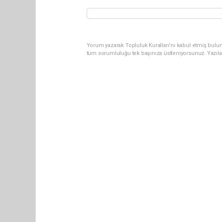
Yorum yazarak Topluluk Kuralları’nı kabul etmiş bulun
tüm sorumluluğu tek başınıza üstleniyorsunuz. Yazıla