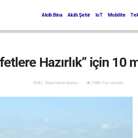
Akıllı Bina
Akıllı Şehir
IoT
Mobilite
Tek
etlere Hazırlık” için 10 
(İHA) - İhlas Haber Ajansı |
2983+ kez okundu.
Akıllı Bina