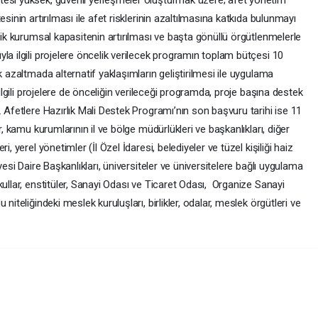
sinin artırılması ile afet risklerinin azaltılmasına katkıda bulunmayı
lik kurumsal kapasitenin artırılması ve başta gönüllü örgütlenmelerle
la ilgili projelere öncelik verilecek programın toplam bütçesi 10
k azaltmada alternatif yaklaşımların geliştirilmesi ile uygulama
 ilgili projelere de önceliğin verileceği programda, proje başına destek
. Afetlere Hazırlık Mali Destek Programı’nın son başvuru tarihi ise 11
r, kamu kurumlarının il ve bölge müdürlükleri ve başkanlıkları, diğer
, yerel yönetimler (İl Özel İdaresi, belediyeler ve tüzel kişiliği haiz
yesi Daire Başkanlıkları, üniversiteler ve üniversitelere bağlı uygulama
kullar, enstitüler, Sanayi Odası ve Ticaret Odası, Organize Sanayi
niteliğindeki meslek kuruluşları, birlikler, odalar, meslek örgütleri ve