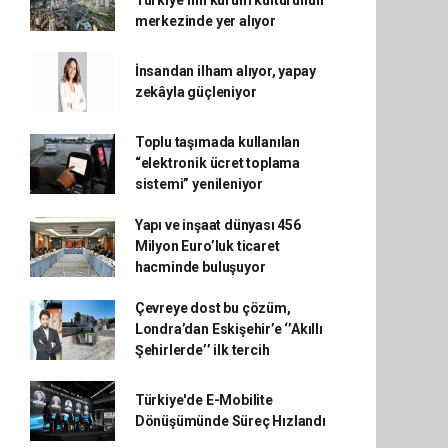
Türkiye’nin kurum kültürünün
merkezinde yer alıyor
İnsandan ilham alıyor, yapay
zekâyla güçleniyor
Toplu taşımada kullanılan
“elektronik ücret toplama
sistemi” yenileniyor
Yapı ve inşaat dünyası 456
Milyon Euro’luk ticaret
hacminde buluşuyor
Çevreye dost bu çözüm,
Londra’dan Eskişehir’e ‘’Akıllı
Şehirlerde’’ ilk tercih
Türkiye'de E-Mobilite
Dönüşümünde Süreç Hızlandı