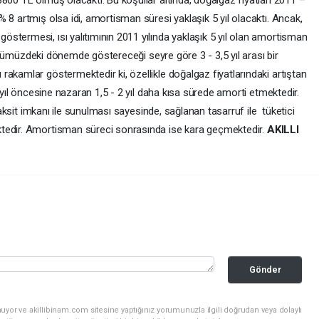
 8 artmış olsa idi, amortisman süresi yaklaşık 5 yıl olacaktı. Ancak,
stermesi, ısı yalıtımının 2011 yılında yaklaşık 5 yıl olan amortisman
n önümüzdeki dönemde göstereceği seyre göre 3 - 3,5 yıl arası bir
akamlar göstermektedir ki, özellikle doğalgaz fiyatlarındaki artıştan
2 yıl öncesine nazaran 1,5 - 2 yıl daha kısa sürede amorti etmektedir.
 taksit imkanı ile sunulması sayesinde, sağlanan tasarruf ile tüketici
tedir. Amortisman süreci sonrasında ise kara geçmektedir.
AKILLI
Gönder
uyor ve akillibinam.com sitesine yaptığınız yorumunuzla ilgili doğrudan veya dolaylı