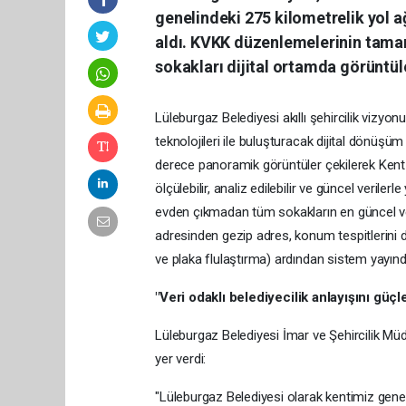
genelindeki 275 kilometrelik yol a
aldı. KVKK düzenlemelerinin tama
sokakları dijital ortamda görüntül
Lüleburgaz Belediyesi akıllı şehircilik vizy
teknolojileri ile buluşturacak dijital dönüş
derece panoramik görüntüler çekilerek Kent 
ölçülebilir, analiz edilebilir ve güncel veriler
evden çıkmadan tüm sokakların en güncel ve 
adresinden gezip adres, konum tespitlerini d
ve plaka flulaştırma) ardından sistem yayın
"Ver
i
odakl
ı
beled
i
yec
i
l
i
k anlay
ı
ş
ı
n
ı
güçl
Lüleburgaz Belediyesi İmar ve Şehircilik Müd
yer verdi:
"Lüleburgaz Belediyesi olarak kentimiz gen