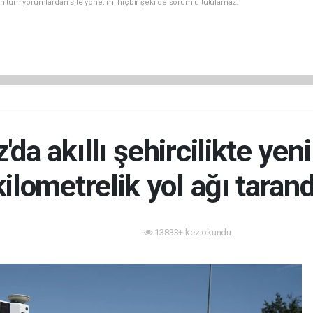
n tüm yorumlardan site yönetimi hiçbir şekilde sorumlu tutulamaz.
'da akıllı şehircilikte yen
kilometrelik yol ağı tarand
13833+ kez okundu.
Akıllı Şehir