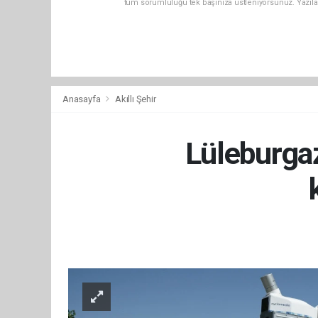
tüm sorumluluğu tek başınıza üstleniyorsunuz. Yazıla
Anasayfa
Akıllı Şehir
Lüleburgaz