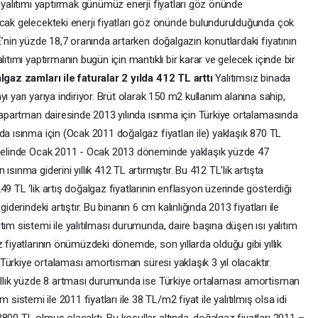
ı yalıtımı yaptırmak günümüz enerji fiyatları göz önünde
ncak gelecekteki enerji fiyatları göz önünde bulundurulduğunda çok
E’nin yüzde 18,7 oranında artarken doğalgazın konutlardaki fiyatının
lıtımı yaptırmanın bugün için mantıklı bir karar ve gelecek içinde bir
gaz zamları ile faturalar 2 yılda 412 TL arttı
Yalıtımsız binada
ı yarı yarıya indiriyor. Brüt olarak 150 m2 kullanım alanına sahip,
r apartman dairesinde 2013 yılında ısınma için Türkiye ortalamasında
da ısınma için (Ocak 2011 doğalgaz fiyatları ile) yaklaşık 870 TL
genelinde Ocak 2011 - Ocak 2013 döneminde yaklaşık yüzde 47
sınma giderini yıllık 412 TL artırmıştır. Bu 412 TL’lik artışta
9 TL ‘lik artış doğalgaz fiyatlarının enflasyon üzerinde gösterdiği
iderindeki artıştır. Bu binanın 6 cm kalınlığında 2013 fiyatları ile
ım sistemi ile yalıtılması durumunda, daire başına düşen ısı yalıtım
 fiyatlarının önümüzdeki dönemde, son yıllarda olduğu gibi yıllık
n Türkiye ortalaması amortisman süresi yaklaşık 3 yıl olacaktır.
yıllık yüzde 8 artması durumunda ise Türkiye ortalaması amortisman
tım sistemi ile 2011 fiyatları ile 38 TL/m2 fiyat ile yalıtılmış olsa idi
800 TL olmuş olacaktı. Bu koşullar altında, doğalgaz fiyatları 2011 –