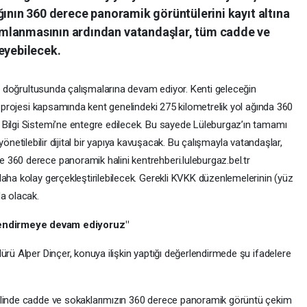
ğının 360 derece panoramik görüntülerini kayıt altına
mlanmasının ardından vatandaşlar, tüm cadde ve
eyebilecek.
onu doğrultusunda çalışmalarına devam ediyor. Kenti geleceğin
üm projesi kapsamında kent genelindeki 275 kilometrelik yol ağında 360
Bilgi Sistemi’ne entegre edilecek. Bu sayede Lüleburgaz’ın tamamı
le yönetilebilir dijital bir yapıya kavuşacak. Bu çalışmayla vatandaşlar,
360 derece panoramik halini kentrehberi.luleburgaz.bel.tr
aha kolay gerçekleştirilebilecek. Gerekli KVKK düzenlemelerinin (yüz
da olacak.
end
i
rmeye devam ed
i
yoruz"
ürü Alper Dinçer, konuya ilişkin yaptığı değerlendirmede şu ifadelere
elinde cadde ve sokaklarımızın 360 derece panoramik görüntü çekim