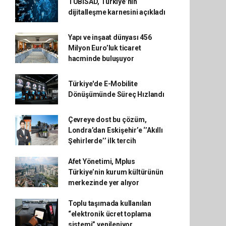
TÜBİSAD, Türkiye’nin
dijitalleşme karnesini açıkladı
Yapı ve inşaat dünyası 456
Milyon Euro’luk ticaret
hacminde buluşuyor
Türkiye'de E-Mobilite
Dönüşümünde Süreç Hızlandı
Çevreye dost bu çözüm,
Londra’dan Eskişehir’e ‘’Akıllı
Şehirlerde’’ ilk tercih
Afet Yönetimi, Mplus
Türkiye’nin kurum kültürünün
merkezinde yer alıyor
Toplu taşımada kullanılan
“elektronik ücret toplama
sistemi” yenileniyor