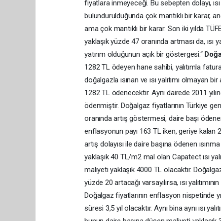
fiyatlara inmeyeceği. Bu sebepten dolayı, ıs
bulundurulduğunda çok mantıklı bir karar, a
ama çok mantıklı bir karar. Son iki yılda TÜF
yaklaşık yüzde 47 oranında artması da, ısı ya
yatırım olduğunun açık bir göstergesi.“
Doğal
1282 TL ödeyen hane sahibi, yalıtımla faturay
doğalgazla ısınan ve ısı yalıtımı olmayan bi
1282 TL ödenecektir. Aynı dairede 2011 yılın
ödenmiştir. Doğalgaz fiyatlarının Türkiye 
oranında artış göstermesi, daire başı ödenen ı
enflasyonun payı 163 TL iken, geriye kalan 24
artış dolayısı ile daire başına ödenen ısınma g
yaklaşık 40 TL/m2 mal olan Capatect ısı yalıt
maliyeti yaklaşık 4000 TL olacaktır. Doğalgaz
yüzde 20 artacağı varsayılırsa, ısı yalıtımını
Doğalgaz fiyatlarının enflasyon nispetinde 
süresi 3,5 yıl olacaktır. Aynı bina aynı ısı yalı
bunun daire başına düşen maliyeti yaklaşık 3