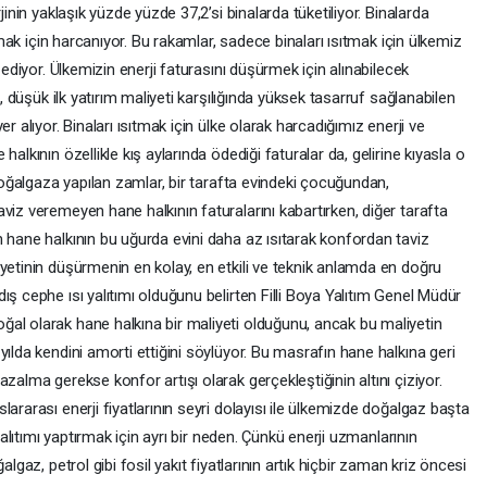
jinin yaklaşık yüzde yüzde 37,2’si binalarda tüketiliyor. Binalarda
ıtmak için harcanıyor. Bu rakamlar, sadece binaları ısıtmak için ülkemiz
 ediyor. Ülkemizin enerji faturasını düşürmek için alınabilecek
ı, düşük ilk yatırım maliyeti karşılığında yüksek tasarruf sağlanabilen
r alıyor. Binaları ısıtmak için ülke olarak harcadığımız enerji ve
alkının özellikle kış aylarında ödediği faturalar da, gelirine kıyasla o
 doğalgaza yapılan zamlar, bir tarafta evindeki çocuğundan,
viz veremeyen hane halkının faturalarını kabartırken, diğer tarafta
 hane halkının bu uğurda evini daha az ısıtarak konfordan taviz
yetinin düşürmenin en kolay, en etkili ve teknik anlamda en doğru
ş cephe ısı yalıtımı olduğunu belirten Filli Boya Yalıtım Genel Müdür
al olarak hane halkına bir maliyeti olduğunu, ancak bu maliyetin
ılda kendini amorti ettiğini söylüyor. Bu masrafın hane halkına geri
zalma gerekse konfor artışı olarak gerçekleştiğinin altını çiziyor.
ararası enerji fiyatlarının seyri dolayısı ile ülkemizde doğalgaz başta
 yalıtımı yaptırmak için ayrı bir neden. Çünkü enerji uzmanlarının
lgaz, petrol gibi fosil yakıt fiyatlarının artık hiçbir zaman kriz öncesi