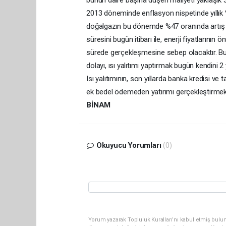
2013 döneminde enflasyon nispetinde yıllık %
doğalgazın bu dönemde %47 oranında artış gö
süresini bugün itibarı ile, enerji fiyatlarını
sürede gerçekleşmesine sebep olacaktır. Bu r
dolayı, ısı yalıtımı yaptırmak bugün kendini 
Isı yalıtımının, son yıllarda banka kredisi ve
ek bedel ödemeden yatırımı gerçekleştirmek
BİNAM
Okuyucu Yorumları
(0)
Yorum yazarak Topluluk Kuralları’nı kabul etmiş bulun