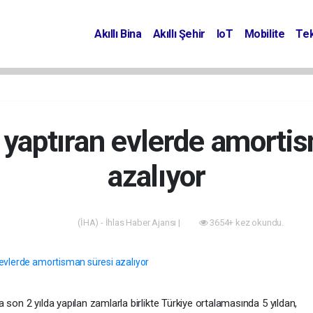
Akıllı Bina
Akıllı Şehir
IoT
Mobilite
Tek
mı yaptıran evlerde amorti
azalıyor
(İHA) - İhlas Haber Ajansı |
3654+ kez okundu.
Sektörden
 son 2 yılda yapılan zamlarla birlikte Türkiye ortalamasında 5 yıldan,