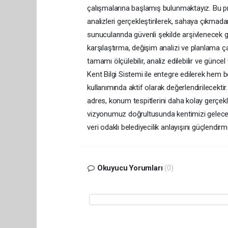
çalışmalarına başlamış bulunmaktayız. Bu proj
analizleri gerçekleştirilerek, sahaya çıkmada
sunucularında güvenli şekilde arşivlenecek 
karşılaştırma, değişim analizi ve planlama ça
tamamı ölçülebilir, analiz edilebilir ve güncel v
Kent Bilgi Sistemi ile entegre edilerek hem
kullanımında aktif olarak değerlendirilecekti
adres, konum tespitlerini daha kolay gerçekleş
vizyonumuz doğrultusunda kentimizi geleceğ
veri odaklı belediyecilik anlayışını güçlendi
Okuyucu Yorumları
(0)