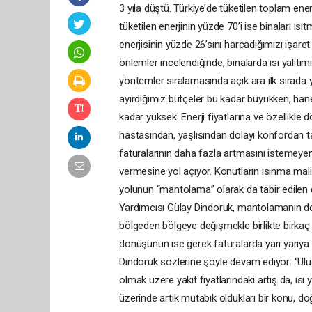
3 yıla düştü. Türkiye’de tüketilen toplam ener
tüketilen enerjinin yüzde 70’i ise binaları ıs
enerjisinin yüzde 26’sını harcadığımızı işaret
önlemler incelendiğinde, binalarda ısı yalıtım
yöntemler sıralamasında açık ara ilk sırada ye
ayırdığımız bütçeler bu kadar büyükken, hane h
kadar yüksek. Enerji fiyatlarına ve özellikle
hastasından, yaşlısından dolayı konfordan ta
faturalarının daha fazla artmasını istemeyen
vermesine yol açıyor. Konutların ısınma mali
yolunun “mantolama” olarak da tabir edilen dı
Yardımcısı Gülay Dindoruk, mantolamanın doğ
bölgeden bölgeye değişmekle birlikte birkaç y
dönüşünün ise gerek faturalarda yarı yarıya a
Dindoruk sözlerine şöyle devam ediyor: “Ulusl
olmak üzere yakıt fiyatlarındaki artış da, ısı
üzerinde artık mutabık oldukları bir konu, doğa