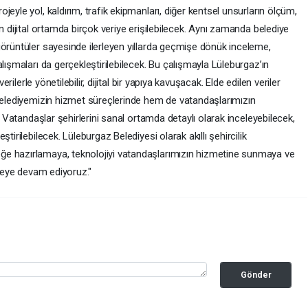
eyle yol, kaldırım, trafik ekipmanları, diğer kentsel unsurların ölçüm,
n dijital ortamda birçok veriye erişilebilecek. Aynı zamanda belediye
görüntüler sayesinde ilerleyen yıllarda geçmişe dönük inceleme,
lışmaları da gerçekleştirilebilecek. Bu çalışmayla Lüleburgaz’ın
erilerle yönetilebilir, dijital bir yapıya kavuşacak. Elde edilen veriler
 belediyemizin hizmet süreçlerinde hem de vatandaşlarımızın
r. Vatandaşlar şehirlerini sanal ortamda detaylı olarak inceleyebilecek,
tirilebilecek. Lüleburgaz Belediyesi olarak akıllı şehircilik
e hazırlamaya, teknolojiyi vatandaşlarımızın hizmetine sunmaya ve
rmeye devam ediyoruz."
Gönder