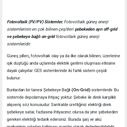
Fotovoltaik (FV/PV)
Sistemler
; Fotovoltaik güneş enerji
sistemlerinin en çok bilinen çeşitleri
şebekeden ayrı off-grid
ve şebekeye bağlı on-grid
fotovoltaik güneş enerji
sistemleridir.
Güneş pilleri
,
fotovoltaik olay ya da ilke olarak bilinen, üzerlerine
ışık düştüğü anda uçlarında elektrik gerilimi oluşması etkisine
dayalı çalışırlar. GES sistemlerinde iki farklı sistem çeşidi
bulunur.
Bunlardan bir tanesi Şebekeye Bağlı
(On-Grid)
sistemlerdir. Bu
sistemde depolamaya ihtiyaç yoktur. Şebeke ile direk karşılıklı
alışveriş söz konusudur. Santralde ürettiğiniz elektriği direk
şebekeye satar, fazlasına ihtiyacınız olursa da yine şebekeden
gereken elektriği tedarik edersiniz. Burada şarj ve akü
maliyetinin ortadan kalkması avantaj olarak değerlendirilebilir.