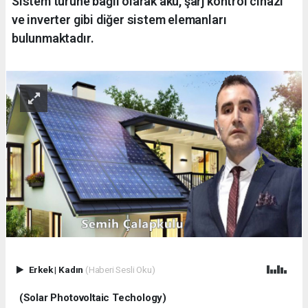
Sistem türüne bağlı olarak akü, şarj kontrol cihazı
ve inverter gibi diğer sistem elemanları
bulunmaktadır.
Erkek
|
Kadın
(Haberi Sesli Oku)
(Solar Photovoltaic Techology)