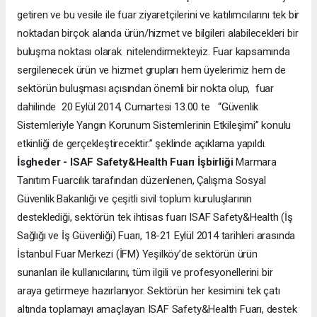
getiren ve bu vesile ile fuar ziyaretçilerini ve katılımcılarını tek bir
noktadan birçok alanda ürün/hizmet ve bilgileri alabilecekleri bir
buluşma noktası olarak nitelendirmekteyiz. Fuar kapsamında
sergilenecek ürün ve hizmet grupları hem üyelerimiz hem de
sektörün buluşması açısından önemli bir nokta olup, fuar
dahilinde 20 Eylül 2014, Cumartesi 13.00 te “Güvenlik
Sistemleriyle Yangın Korunum Sistemlerinin Etkileşimi” konulu
etkinliği de gerçekleştirecektir.” şeklinde açıklama yapıldı.
İsgheder - ISAF Safety&Health Fuarı İşbirliği
Marmara
Tanıtım Fuarcılık tarafından düzenlenen, Çalışma Sosyal
Güvenlik Bakanlığı ve çeşitli sivil toplum kuruluşlarının
desteklediği, sektörün tek ihtisas fuarı ISAF Safety&Health (İş
Sağlığı ve İş Güvenliği) Fuarı, 18-21 Eylül 2014 tarihleri arasında
İstanbul Fuar Merkezi (İFM) Yeşilköy’de sektörün ürün
sunanları ile kullanıcılarını, tüm ilgili ve profesyonellerini bir
araya getirmeye hazırlanıyor. Sektörün her kesimini tek çatı
altında toplamayı amaçlayan ISAF Safety&Health Fuarı, destek