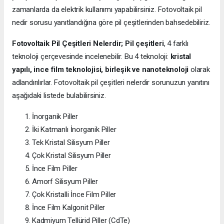
zamanlarda da elektrik kullanımı yapabilirsiniz. Fotovoltaik pil
nedir sorusu yanıtlandığına göre pil çeşitlerinden bahsedebiliriz.
Fotovoltaik Pil Çeşitleri Nelerdir;
Pil çeşitleri
, 4 farklı
teknoloji çerçevesinde incelenebilir. Bu 4 teknoloji:
kristal
yapılı, ince film teknolojisi, birleşik ve nanoteknoloji
olarak
adlandırılırlar. Fotovoltaik pil çeşitleri nelerdir sorunuzun yanıtını
aşağıdaki listede bulabilirsiniz.
İnorganik Piller
İki Katmanlı İnorganik Piller
Tek Kristal Silisyum Piller
Çok Kristal Silisyum Piller
İnce Film Piller
Amorf Silisyum Piller
Çok Kristalli İnce Film Piller
İnce Film Kalgonit Piller
Kadmiyum Tellürid Piller (CdTe)