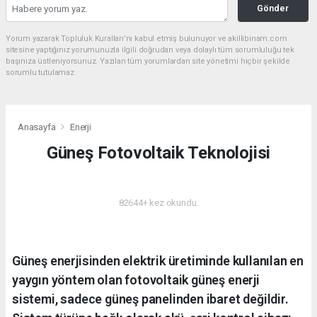
Gönder
Yorum yazarak Topluluk Kuralları’nı kabul etmiş bulunuyor ve akillibinam.com
sitesine yaptığınız yorumunuzla ilgili doğrudan veya dolaylı tüm sorumluluğu tek
başınıza üstleniyorsunuz. Yazılan tüm yorumlardan site yönetimi hiçbir şekilde
sorumlu tutulamaz.
Anasayfa
Enerji
Güneş Fotovoltaik Teknolojisi
ENERJI
82644+ kez okundu.
Güneş enerjisinden elektrik üretiminde kullanılan en
yaygın yöntem olan fotovoltaik güneş enerji
sistemi, sadece güneş panelinden ibaret değildir.