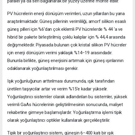
paralel ya da seri bağlanarak bir yüzey üzerine monte edilir.
PV hücrelerin enerji dönüşüm verimleri, uzun yıllardan bu yana
araştırılmaktadır. Güneş pillerinin verimliliği, amorf silikon esaslı
güneş pilleri için %6'dan çok eklemli PV hücrelerde % 44 'a ve
hibrid bir pakete birleştirilmiş çoklu kalıplar için % 44,4 arasında
değişmektedir. Piyasada bulunan çok kristal silikon PV hücreler
için enerji dönüşüm verimi yaklaşık %14−19 arasındadır.
Bununla birlikte, güneş enerjisini artırmak için güneş ışınlarının
odaklanarak yoğunlaştırılması gerekir.
Işık yoğunluğunun arttırılması durumunda, ışık tarafından
üretilen taşıyıcılar artar ve verim %15'e kadar yükselir.
Yoğunlaştırıcı sistemler olarak adlandırılan bu sistemler, yüksek
verimli GaAs hücrelerinin geliştirilmesinin sonucunda, maliyet
rekabetine girmeye başlamışlardır. Yoğunlaştırma işlemi tipik
olarak yoğunlaştırıcı optikler kullanılarak gerçekleştirilir.
Tipik bir yoğunlaştırıcı sistem, güneşin 6−400 katı bir ışık