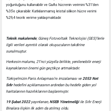
yoğunluğunu kullanabilir ve GaAs hücrenin verimini %31'den
%35'e çıkarabilir. Katkılanmamış kristal silikon hücre verimi
%29,4 teorik verime yaklaşmaktadır.
Teknik makalemde
;
Güneş Fotovoltaik Teknolojisi
(GES)’lerle
ilgili verileri ayrıntılı olarak okuyucuların takdirine
sunulmuştur.
Herkesin malumu, 21’nci yüzyılla birlikte, yenilenebilir enerji
kaynaklarının önemi gün geçtikçe artmaktadır.
Türkiye’mizin Paris Anlaşması’nı imzalaması ve
2053 Net
Sıfır
hedefini açıklamasının ardından bu hedefe giden yol
haritalarının hazırlıklarının başlanmıştır.
19 Şubat 2022
yayınlanan,
NSEB Yönetmeliği
ile Sıfır Enerji
Binalara ilişkin ilk adım da atılmış oldu.