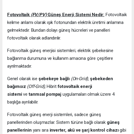
Fotovoltaik
(FV/PV)
Güneş Enerji Sistemi Nedir:
Fotovoltaik
kelime anlamı olarak ışık fotonundan elektrik üretimi anlamına
gelmektedir. Bundan dolayı güneş hücreleri ve panelleri
fotovoltaik olarak adlandırılır.
Fotovoltaik güneş enerjisi sistemleri; elektrik şebekesine
bağlanma durumuna ve kullanım amacına göre çeşitlere
ayrılmaktadır.
Genel olarak ise
şebekeye bağlı
(On-Grid),
şebekeden
bağımsız
(Off-Grid),
Hibrit
fotovoltaik enerji
sistemi
ve
tarımsal pompaj
uygulamaları olmak üzere 4
başlığa ayrılabilir.
Fotovoltaik güneş enerji sistemleri, sadece güneş
panellerinden oluşmazlar. Sistem türüne bağlı olarak
güneş
panellerinin
yanı sıra
inverter, akü ve şarj kontrol cihazı
gibi