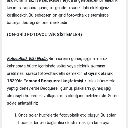
akü kullanılmaz ise şebekede meydana gelebilecek bir elektrik
kesintisi sonucu güneş bir günde olsanız dahi elektriğiniz
kesilecektir. Bu sebepten on-grid fotovoltaik sistemlerde
batarya desteği de önerilmektedir.
(ON-GRİD FOTOVOLTAİK SİSTEMLER)
Fotovoltaik Etki Nedir:
Bir hücrenin güneş ışığına maruz
kalmasıyla hücre içerisinde voltaj veya elektrik akımının
üretilmesi süreci fotovoltaik etki demektir.
Etkiyi ilk olarak
1839’da
Edmond Becquerel keşfetmiştir.
Islak hücrelerle
yaptığı deneylerde Becquerel, gümüş plakaların güneş ışığı
almasıyla hücredeki voltajda artış olduğunu belirlemiştir. Süreci
şöyle anlatabiliriz;
Önce solar hücrelerde fotovoltaik etki oluşur. Bu solar
hücreler bir p-n bağlantısı oluşturmak için bir araya