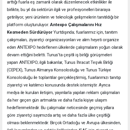
arttığı fuarla eş zamanlı olarak düzenlenecek etkinlikler ile
birlikte, bu yıl da sektörün ilgili ve profesyonelleri biraraya
getiriliyor, yeni ürünlerin ve teknolojik gelişmelerin tanıtıldığı bir
platform oluşturuluyor.
Antexpo Çalışmalarını Hız
Kesmeden Sürdürüyor
Yurtdışında; fuarlarımız için, tanıtım
çalışmaları, ziyaretçi organizasyonları ve alım heyeti organize
eden ANTEXPO hedeflenen ülkelerde çalışmaların yoğun olarak
devam ettiğini belirtti. Tunus’ta çeşitli iş birliği görüşmeleri
yapan ANTEXPO; ilgili bakanlar, Tunus İhracat Teşvik Birliği
(CEPEX), Tunus Almanya Konsolosluğu ve Tunus Türkiye
Konsolosluğu ile toplantılar gerçekleştirmiş, fuarlarımızı tanıtıp
ziyaretçi ve katılımcı konusunda destek istemiştir. Ayrıca
medya ile kurulan iletişim, yayınlarla yapılan reklam çalışmaları
da her geçen gün artmakta ve daha fazla kişiye ulaşım
hedeflenmektedir. Bu çalışmalar neticesinde geçmiş yıllara
göre ziyaretçi sayımızda artış ve daha fazla ülke çeşitliği
olması beklenmektedir. Birçok Ortadoğu ve Avrupa ülkesinden,