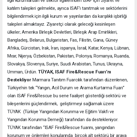
ilgili kurumlardan ve sektör ilgililerinden ISAF için ziyaret ve
katılım talepleri gelmekte, ayrıca ISAF’ı tanıtmak ve sektörlerini
bilgilendirmek için ilgili kurum ve yayınlardan da karşılıklı işbirliği
talepleri almaktayız. Ziyaretçi olarak geleceği kesinleşen
ülkeler; Amerika Birleşik Devletleri, Birleşik Arap Emirlikleri,
Bangladeş, Belarus, Bulgaristan, Fas, Filistin, Gana, Güney
Afrika, Gürcistan, Irak, İran, ispanya, İsrail, Katar, Kenya, Lübnan,
Mısır, Nijerya, Özbekistan, Pakistan, Polonya, Romanya, Ruanda,
Slovakya, Slovenya, Suriye, Suudi Arabistan, Tunus, Ukrayna,
Umman, Ürdün.
TÜYAK, ISAF Fire&Rescue Fuarı’nı
Destekliyor
Marmara Tanıtım Fuarcılık tarafından düzenlenen,
Türkiye’nin tek “Yangın, Acil Durum ve Arama Kurtarma Fuarı”
olan ISAF Fire&Rescue bu sene faaliyet gösterdiği sektörü ve
bileşenlerini güçlendirmek, geliştirmeyi sağlamak üzere
TÜYAK (Türkiye Yangından Korunma ve Eğitim Vakfı ve
Yangından Korunma Derneği) tarafından da destekleniyor.
TÜYAK tarafından “ISAF Fire&Rescue fuarını, yangından
korunum ve önlemleri konularında birçok alt sektörü bir araya