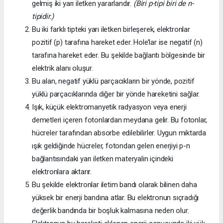
gelmiş iki yarı iletken yararlandır.
(Biri p-tipi biri de n-
tipidir.)
Bu iki farklı tipteki yarı iletken birleşerek, elektronlar
pozitif (p) tarafına hareket eder. Hole’lar ise negatif (n)
tarafına hareket eder. Bu şekilde bağlantı bölgesinde bir
elektrik alanı oluşur.
Bu alan, negatif yüklü parçacıkların bir yönde, pozitif
yüklü parçacıklarında diğer bir yönde hareketini sağlar.
Işık, küçük elektromanyetik radyasyon veya enerji
demetleri içeren fotonlardan meydana gelir. Bu fotonlar,
hücreler tarafından absorbe edilebilirler. Uygun miktarda
ışık geldiğinde hücreler, fotondan gelen enerjiyi p-n
bağlantısındaki yarı iletken materyalin içindeki
elektronlara aktarır.
Bu şekilde elektronlar iletim bandı olarak bilinen daha
yüksek bir enerji bandına atlar. Bu elektronun sıçradığı
değerlik bandında bir boşluk kalmasına neden olur.