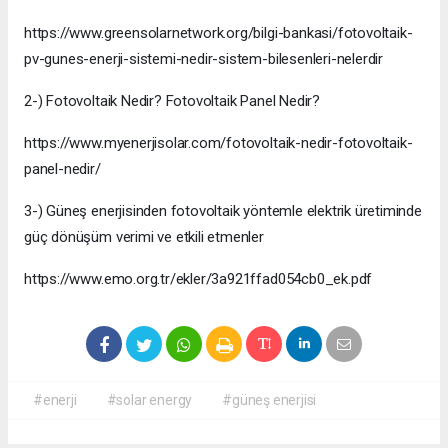
https://www.greensolarnetwork.org/bilgi-bankasi/fotovoltaik-
pv-gunes-enerji-sistemi-nedir-sistem-bilesenleri-nelerdir
2-) Fotovoltaik Nedir? Fotovoltaik Panel Nedir?
https://www.myenerjisolar.com/fotovoltaik-nedir-fotovoltaik-
panel-nedir/
3-) Güneş enerjisinden fotovoltaik yöntemle elektrik üretiminde
güç dönüşüm verimi ve etkili etmenler
https://www.emo.org.tr/ekler/3a921ffad054cb0_ek.pdf
#enerji
#solar energy
#güneş enerjisi