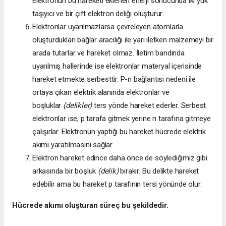
Elektronun bu hareketi eklenen enerji sonucunda iki yük
taşıyıcı ve bir çift elektron deliği oluşturur.
Elektronlar uyarılmazlarsa çevreleyen atomlarla
oluşturdukları bağlar aracılığı ile yarı iletken malzemeyi bir
arada tutarlar ve hareket olmaz. İletim bandında
uyarılmış hallerinde ise elektronlar materyal içerisinde
hareket etmekte serbesttir. P-n bağlantısı nedeni ile
ortaya çıkan elektrik alanında elektronlar ve
boşluklar
(delikler)
ters yönde hareket ederler. Serbest
elektronlar ise, p tarafa gitmek yerine n tarafına gitmeye
çalışırlar. Elektronun yaptığı bu hareket hücrede elektrik
akımı yaratılmasını sağlar.
Elektron hareket edince daha önce de söylediğimiz gibi
arkasında bir boşluk
(delik)
bırakır. Bu delikte hareket
edebilir ama bu hareket p tarafının tersi yönünde olur.
Hücrede akımı oluşturan süreç bu şekildedir.