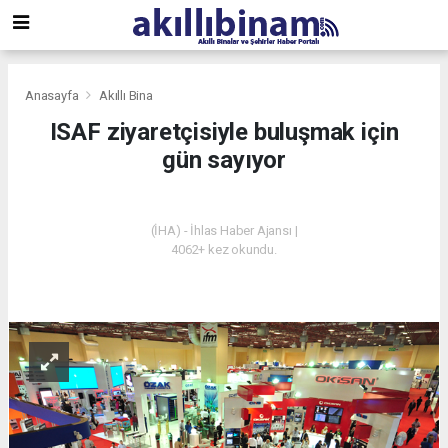
Anasayfa
Akıllı Bina
ISAF ziyaretçisiyle buluşmak için
gün sayıyor
AKILLI BINA
(İHA) - İhlas Haber Ajansı |
4062+ kez okundu.