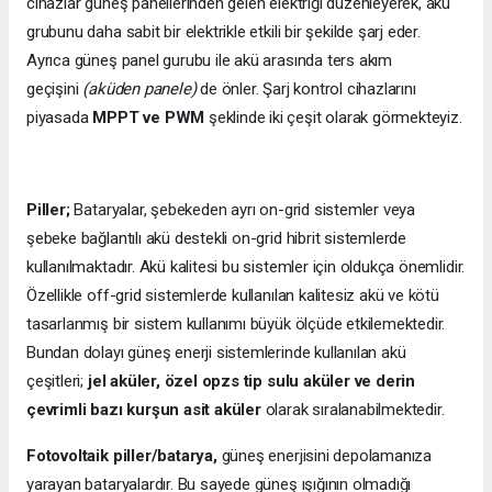
cihazlar güneş panellerinden gelen elektriği düzenleyerek, akü
grubunu daha sabit bir elektrikle etkili bir şekilde şarj eder.
Ayrıca güneş panel gurubu ile akü arasında ters akım
geçişini
(aküden panele)
de önler. Şarj kontrol cihazlarını
piyasada
MPPT ve PWM
şeklinde iki çeşit olarak görmekteyiz.
Piller;
Bataryalar, şebekeden ayrı on-grid sistemler veya
şebeke bağlantılı akü destekli on-grid hibrit sistemlerde
kullanılmaktadır. Akü kalitesi bu sistemler için oldukça önemlidir.
Özellikle off-grid sistemlerde kullanılan kalitesiz akü ve kötü
tasarlanmış bir sistem kullanımı büyük ölçüde etkilemektedir.
Bundan dolayı güneş enerji sistemlerinde kullanılan akü
çeşitleri;
jel aküler, özel opzs tip sulu aküler ve derin
çevrimli bazı kurşun asit aküler
olarak sıralanabilmektedir.
Fotovoltaik piller/batarya,
güneş enerjisini depolamanıza
yarayan bataryalardır. Bu sayede güneş ışığının olmadığı