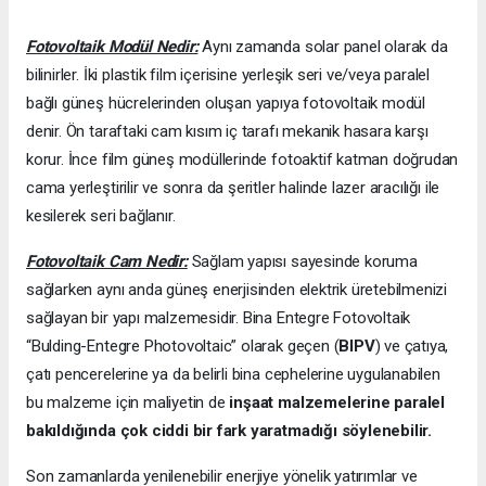
Fotovoltaik Modül Nedir:
Aynı zamanda solar panel olarak da
bilinirler. İki plastik film içerisine yerleşik seri ve/veya paralel
bağlı güneş hücrelerinden oluşan yapıya fotovoltaik modül
denir. Ön taraftaki cam kısım iç tarafı mekanik hasara karşı
korur. İnce film güneş modüllerinde fotoaktif katman doğrudan
cama yerleştirilir ve sonra da şeritler halinde lazer aracılığı ile
kesilerek seri bağlanır.
Fotovoltaik Cam Nedir:
Sağlam yapısı sayesinde koruma
sağlarken aynı anda güneş enerjisinden elektrik üretebilmenizi
sağlayan bir yapı malzemesidir. Bina Entegre Fotovoltaik
“Bulding-Entegre Photovoltaic” olarak geçen (
BIPV
) ve çatıya,
çatı pencerelerine ya da belirli bina cephelerine uygulanabilen
bu malzeme için maliyetin de
inşaat malzemelerine paralel
bakıldığında çok ciddi bir fark yaratmadığı söylenebilir.
Son zamanlarda yenilenebilir enerjiye yönelik yatırımlar ve