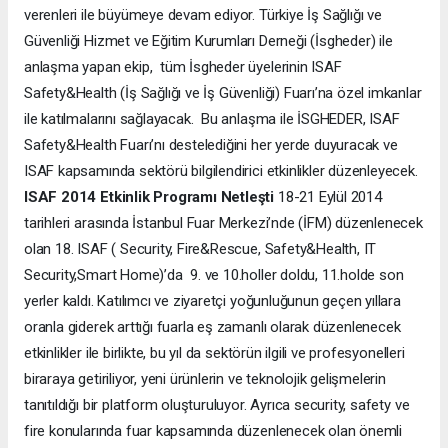
verenleri ile büyümeye devam ediyor. Türkiye İş Sağlığı ve
Güvenliği Hizmet ve Eğitim Kurumları Derneği (İsgheder) ile
anlaşma yapan ekip, tüm İsgheder üyelerinin ISAF
Safety&Health (İş Sağlığı ve İş Güvenliği) Fuarı’na özel imkanlar
ile katılmalarını sağlayacak. Bu anlaşma ile İSGHEDER, ISAF
Safety&Health Fuarı’nı destelediğini her yerde duyuracak ve
ISAF kapsamında sektörü bilgilendirici etkinlikler düzenleyecek.
ISAF 2014 Etkinlik Programı Netleşti
18-21 Eylül 2014
tarihleri arasında İstanbul Fuar Merkezi’nde (İFM) düzenlenecek
olan 18. ISAF ( Security, Fire&Rescue, Safety&Health, IT
Security,Smart Home)’da 9. ve 10.holler doldu, 11.holde son
yerler kaldı. Katılımcı ve ziyaretçi yoğunluğunun geçen yıllara
oranla giderek arttığı fuarla eş zamanlı olarak düzenlenecek
etkinlikler ile birlikte, bu yıl da sektörün ilgili ve profesyonelleri
biraraya getiriliyor, yeni ürünlerin ve teknolojik gelişmelerin
tanıtıldığı bir platform oluşturuluyor. Ayrıca security, safety ve
fire konularında fuar kapsamında düzenlenecek olan önemli