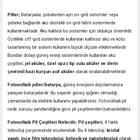
Piller;
Bataryalar, şebekeden ayrı on-grid sistemler veya
şebeke bağlantılı akü destekli on-grid hibrit sistemlerde
kullanılmaktadır. Akü kalitesi bu sistemler için oldukça önemlidir.
Özellikle off-grid sistemlerde kullanılan kalitesiz akü ve kötü
tasarlanmış bir sistem kullanımı büyük ölçüde etkilemektedir.
Bundan dolayı güneş enerji sistemlerinde kullanılan akü
çeşitleri;
jel aküler, özel opzs tip sulu aküler ve derin
çevrimli bazı kurşun asit aküler
olarak sıralanabilmektedir.
Fotovoltaik piller/batarya,
güneş enerjisini depolamanıza
yarayan bataryalardır. Bu sayede güneş ışığının olmadığı
zamanlarda da elektrik kullanımı yapabilirsiniz. Fotovoltaik pil
nedir sorusu yanıtlandığına göre pil çeşitlerinden bahsedebiliriz.
Fotovoltaik Pil Çeşitleri Nelerdir;
Pil çeşitleri
, 4 farklı
teknoloji çerçevesinde incelenebilir. Bu 4 teknoloji:
kristal
yapılı, ince film teknolojisi, birleşik ve nanoteknoloji
olarak