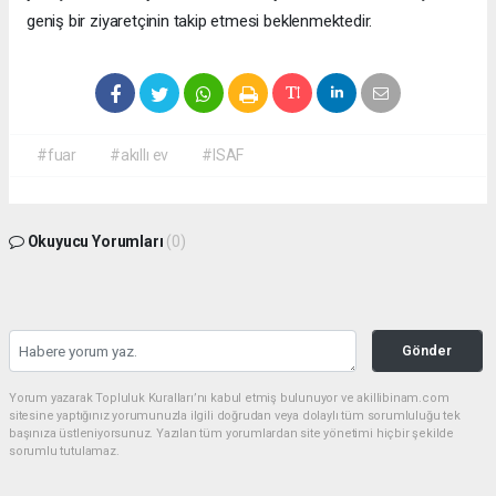
geniş bir ziyaretçinin takip etmesi beklenmektedir.
#fuar
#akıllı ev
#ISAF
Okuyucu Yorumları
(0)
Gönder
Yorum yazarak Topluluk Kuralları’nı kabul etmiş bulunuyor ve akillibinam.com
sitesine yaptığınız yorumunuzla ilgili doğrudan veya dolaylı tüm sorumluluğu tek
başınıza üstleniyorsunuz. Yazılan tüm yorumlardan site yönetimi hiçbir şekilde
sorumlu tutulamaz.