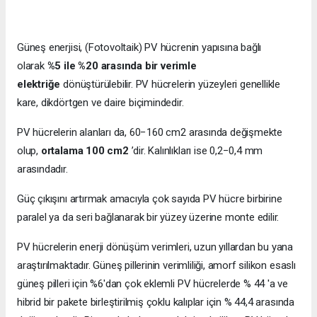
Güneş enerjisi, (Fotovoltaik) PV hücrenin yapısına bağlı
olarak
%5 ile %20 arasında bir verimle
elektriğe
dönüştürülebilir. PV hücrelerin yüzeyleri genellikle
kare, dikdörtgen ve daire biçimindedir.
PV hücrelerin alanları da, 60−160 cm2 arasında değişmekte
olup,
ortalama 100 cm2
’dir. Kalınlıkları ise 0,2−0,4 mm
arasındadır.
Güç çıkışını artırmak amacıyla çok sayıda PV hücre birbirine
paralel ya da seri bağlanarak bir yüzey üzerine monte edilir.
PV hücrelerin enerji dönüşüm verimleri, uzun yıllardan bu yana
araştırılmaktadır. Güneş pillerinin verimliliği, amorf silikon esaslı
güneş pilleri için %6'dan çok eklemli PV hücrelerde % 44 'a ve
hibrid bir pakete birleştirilmiş çoklu kalıplar için % 44,4 arasında