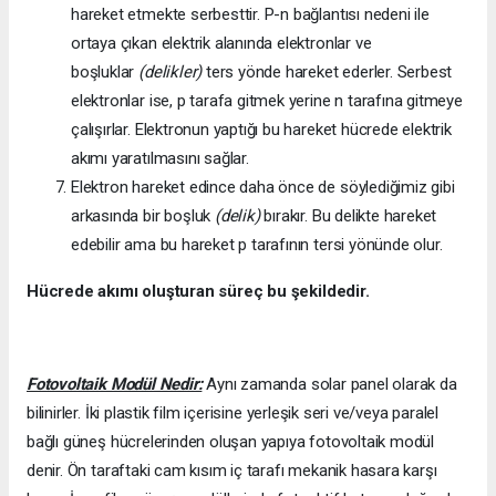
hareket etmekte serbesttir. P-n bağlantısı nedeni ile
ortaya çıkan elektrik alanında elektronlar ve
boşluklar
(delikler)
ters yönde hareket ederler. Serbest
elektronlar ise, p tarafa gitmek yerine n tarafına gitmeye
çalışırlar. Elektronun yaptığı bu hareket hücrede elektrik
akımı yaratılmasını sağlar.
Elektron hareket edince daha önce de söylediğimiz gibi
arkasında bir boşluk
(delik)
bırakır. Bu delikte hareket
edebilir ama bu hareket p tarafının tersi yönünde olur.
Hücrede akımı oluşturan süreç bu şekildedir.
Fotovoltaik Modül Nedir:
Aynı zamanda solar panel olarak da
bilinirler. İki plastik film içerisine yerleşik seri ve/veya paralel
bağlı güneş hücrelerinden oluşan yapıya fotovoltaik modül
denir. Ön taraftaki cam kısım iç tarafı mekanik hasara karşı