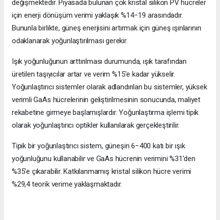
değişmektedir. Piyasada bulunan çok kristal silikon PV hücreler
için enerji dönüşüm verimi yaklaşık %14−19 arasındadır.
Bununla birlikte, güneş enerjisini artırmak için güneş ışınlarının
odaklanarak yoğunlaştırılması gerekir.
Işık yoğunluğunun arttırılması durumunda, ışık tarafından
üretilen taşıyıcılar artar ve verim %15'e kadar yükselir.
Yoğunlaştırıcı sistemler olarak adlandırılan bu sistemler, yüksek
verimli GaAs hücrelerinin geliştirilmesinin sonucunda, maliyet
rekabetine girmeye başlamışlardır. Yoğunlaştırma işlemi tipik
olarak yoğunlaştırıcı optikler kullanılarak gerçekleştirilir.
Tipik bir yoğunlaştırıcı sistem, güneşin 6−400 katı bir ışık
yoğunluğunu kullanabilir ve GaAs hücrenin verimini %31'den
%35'e çıkarabilir. Katkılanmamış kristal silikon hücre verimi
%29,4 teorik verime yaklaşmaktadır.