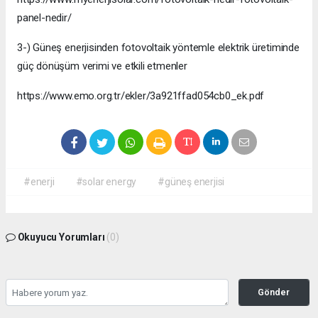
panel-nedir/
3-) Güneş enerjisinden fotovoltaik yöntemle elektrik üretiminde
güç dönüşüm verimi ve etkili etmenler
https://www.emo.org.tr/ekler/3a921ffad054cb0_ek.pdf
#enerji
#solar energy
#güneş enerjisi
Okuyucu Yorumları
(0)
Gönder