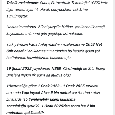
Teknik makalemde
;
Güneş Fotovoltaik Teknolojisi
(GES)’lerle
ilgili verileri ayrıntılı olarak okuyucuların takdirine
sunulmuştur.
Herkesin malumu, 21’nci yüzyılla birlikte, yenilenebilir enerji
kaynaklarının önemi gün geçtikçe artmaktadır.
Türkiye’mizin Paris Anlaşması’nı imzalaması ve
2053 Net
Sıfır
hedefini açıklamasının ardından bu hedefe giden yol
haritalarının hazırlıklarının başlanmıştır.
19 Şubat 2022
yayınlanan,
NSEB Yönetmeliği
ile Sıfır Enerji
Binalara ilişkin ilk adım da atılmış oldu.
Yönetmeliğe göre;
1 Ocak 2023 - 1 Ocak 2025
tarihleri
arasında
Yapı İnşaat Alanı 5 bin metrekare
üzerinde olan
binalarda
%5 Yenilenebilir Enerji kullanma
zorunluluğu
getirildi.
1 Ocak 2025’den sonra ise 2 bin
metrekare çekilecektir.