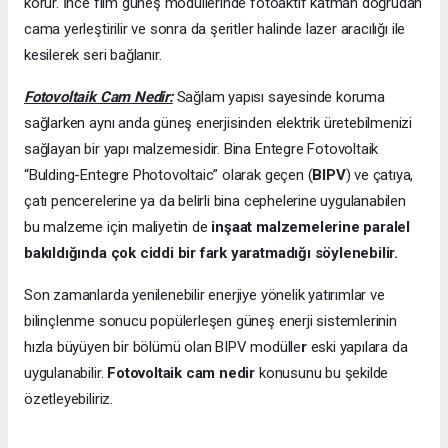
korur. İnce film güneş modüllerinde fotoaktif katman doğrudan
cama yerleştirilir ve sonra da şeritler halinde lazer aracılığı ile
kesilerek seri bağlanır.
Fotovoltaik Cam Nedir:
Sağlam yapısı sayesinde koruma
sağlarken aynı anda güneş enerjisinden elektrik üretebilmenizi
sağlayan bir yapı malzemesidir. Bina Entegre Fotovoltaik
“Bulding-Entegre Photovoltaic” olarak geçen (
BIPV
) ve çatıya,
çatı pencerelerine ya da belirli bina cephelerine uygulanabilen
bu malzeme için maliyetin de
inşaat malzemelerine paralel
bakıldığında çok ciddi bir fark yaratmadığı söylenebilir.
Son zamanlarda yenilenebilir enerjiye yönelik yatırımlar ve
bilinçlenme sonucu popülerleşen güneş enerji sistemlerinin
hızla büyüyen bir bölümü olan BIPV modülle
r
eski yapılara da
uygulanabilir.
Fotovoltaik cam nedir
konusunu bu şekilde
özetleyebiliriz.