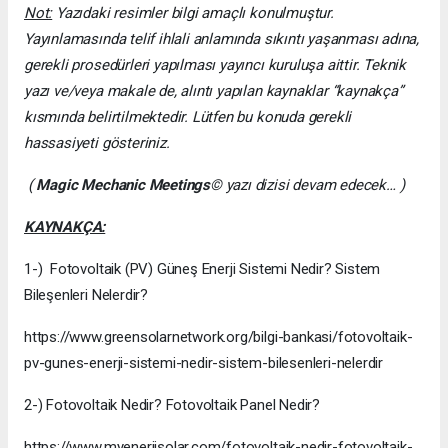
Not:
Yazıdaki resimler bilgi amaçlı konulmuştur.
Yayınlamasında telif ihlali anlamında sıkıntı yaşanması adına,
gerekli prosedürleri yapılması yayıncı kuruluşa aittir. Teknik
yazı ve/veya makale de, alıntı yapılan kaynaklar “kaynakça”
kısmında belirtilmektedir. Lütfen bu konuda gerekli
hassasiyeti gösteriniz.
(
Magic Mechanic Meetings
© yazı dizisi devam edecek… )
KAYNAKÇA:
1-) Fotovoltaik (PV) Güneş Enerji Sistemi Nedir? Sistem
Bileşenleri Nelerdir?
https://www.greensolarnetwork.org/bilgi-bankasi/fotovoltaik-
pv-gunes-enerji-sistemi-nedir-sistem-bilesenleri-nelerdir
2-) Fotovoltaik Nedir? Fotovoltaik Panel Nedir?
https://www.myenerjisolar.com/fotovoltaik-nedir-fotovoltaik-