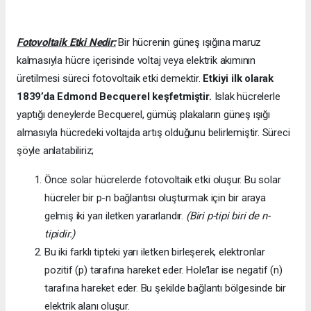
Fotovoltaik Etki Nedir:
Bir hücrenin güneş ışığına maruz
kalmasıyla hücre içerisinde voltaj veya elektrik akımının
üretilmesi süreci fotovoltaik etki demektir.
Etkiyi ilk olarak
1839’da
Edmond Becquerel keşfetmiştir.
Islak hücrelerle
yaptığı deneylerde Becquerel, gümüş plakaların güneş ışığı
almasıyla hücredeki voltajda artış olduğunu belirlemiştir. Süreci
şöyle anlatabiliriz;
Önce solar hücrelerde fotovoltaik etki oluşur. Bu solar
hücreler bir p-n bağlantısı oluşturmak için bir araya
gelmiş iki yarı iletken yararlandır.
(Biri p-tipi biri de n-
tipidir.)
Bu iki farklı tipteki yarı iletken birleşerek, elektronlar
pozitif (p) tarafına hareket eder. Hole’lar ise negatif (n)
tarafına hareket eder. Bu şekilde bağlantı bölgesinde bir
elektrik alanı oluşur.