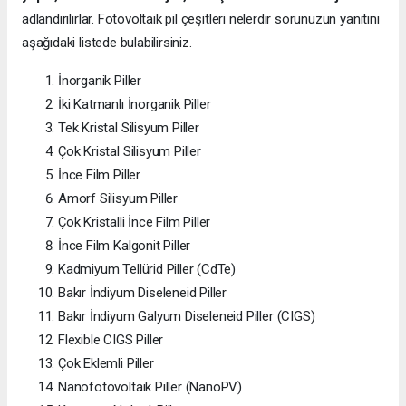
adlandırılırlar. Fotovoltaik pil çeşitleri nelerdir sorunuzun yanıtını
aşağıdaki listede bulabilirsiniz.
İnorganik Piller
İki Katmanlı İnorganik Piller
Tek Kristal Silisyum Piller
Çok Kristal Silisyum Piller
İnce Film Piller
Amorf Silisyum Piller
Çok Kristalli İnce Film Piller
İnce Film Kalgonit Piller
Kadmiyum Tellürid Piller (CdTe)
Bakır İndiyum Diseleneid Piller
Bakır İndiyum Galyum Diseleneid Piller (CIGS)
Flexible CIGS Piller
Çok Eklemli Piller
Nanofotovoltaik Piller (NanoPV)