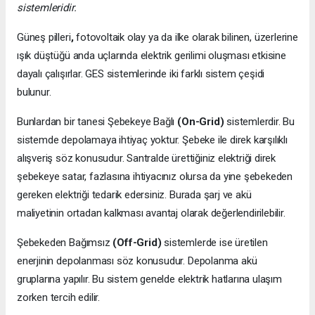
sistemleridir.
Güneş pilleri
,
fotovoltaik olay ya da ilke olarak bilinen, üzerlerine
ışık düştüğü anda uçlarında elektrik gerilimi oluşması etkisine
dayalı çalışırlar. GES sistemlerinde iki farklı sistem çeşidi
bulunur.
Bunlardan bir tanesi Şebekeye Bağlı
(On-Grid)
sistemlerdir. Bu
sistemde depolamaya ihtiyaç yoktur. Şebeke ile direk karşılıklı
alışveriş söz konusudur. Santralde ürettiğiniz elektriği direk
şebekeye satar, fazlasına ihtiyacınız olursa da yine şebekeden
gereken elektriği tedarik edersiniz. Burada şarj ve akü
maliyetinin ortadan kalkması avantaj olarak değerlendirilebilir.
Şebekeden Bağımsız
(Off-Grid)
sistemlerde ise üretilen
enerjinin depolanması söz konusudur. Depolanma akü
gruplarına yapılır. Bu sistem genelde elektrik hatlarına ulaşım
zorken tercih edilir.