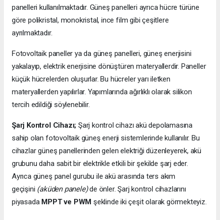
panelleri kullanılmaktadır. Güneş panelleri ayrıca hücre türüne
göre polikristal, monokristal, ince film gibi çeşitlere
ayrılmaktadır.
Fotovoltaik paneller ya da güneş panelleri, güneş enerjisini
yakalayıp, elektrik enerjisine dönüştüren materyallerdir. Paneller
küçük hücrelerden oluşurlar. Bu hücreler yarı iletken
materyallerden yapılırlar. Yapımlarında ağırlıklı olarak silikon
tercih edildiği söylenebilir.
Şarj Kontrol Cihazı;
Şarj kontrol cihazı akü depolamasına
sahip olan fotovoltaik güneş enerji sistemlerinde kullanılır. Bu
cihazlar güneş panellerinden gelen elektriği düzenleyerek, akü
grubunu daha sabit bir elektrikle etkili bir şekilde şarj eder.
Ayrıca güneş panel gurubu ile akü arasında ters akım
geçişini
(aküden panele)
de önler. Şarj kontrol cihazlarını
piyasada
MPPT ve PWM
şeklinde iki çeşit olarak görmekteyiz.