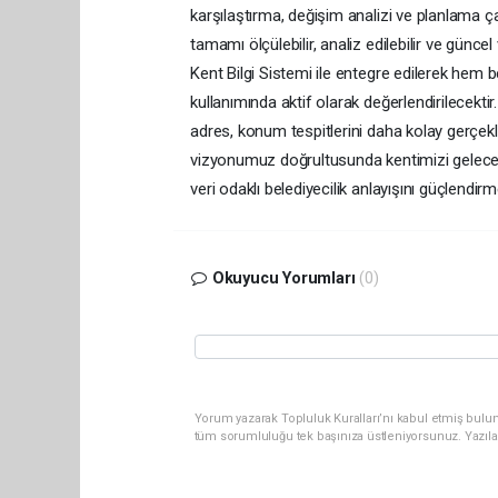
karşılaştırma, değişim analizi ve planlama ça
tamamı ölçülebilir, analiz edilebilir ve güncel v
Kent Bilgi Sistemi ile entegre edilerek hem
kullanımında aktif olarak değerlendirilecekti
adres, konum tespitlerini daha kolay gerçekleş
vizyonumuz doğrultusunda kentimizi geleceğ
veri odaklı belediyecilik anlayışını güçlendi
Okuyucu Yorumları
(0)
Yorum yazarak Topluluk Kuralları’nı kabul etmiş bulun
tüm sorumluluğu tek başınıza üstleniyorsunuz. Yazıla