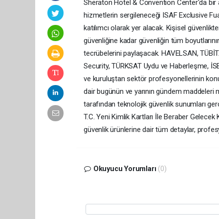
Sheraton Hotel & Convention Center'da bir ar
hizmetlerin sergileneceği ISAF Exclusive Fua
katılımcı olarak yer alacak. Kişisel güvenlikte
güvenliğine kadar güvenliğin tüm boyutların
tecrübelerini paylaşacak. HAVELSAN, TÜBİTAK
Security, TÜRKSAT Uydu ve Haberleşme, İSBAK
ve kuruluştan sektör profesyonellerinin kon
dair bugünün ve yarının gündem maddeleri ma
tarafından teknolojik güvenlik sunumları ger
T.C. Yeni Kimlik Kartları İle Beraber Gelecek
güvenlik ürünlerine dair tüm detaylar, profes
Okuyucu Yorumları
(0)