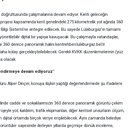
onu doğrultusunda çalışmalarına devam ediyor. Kenti geleceğin
üm projesi kapsamında kent genelindeki 275 kilometrelik yol ağında 360
Bilgi Sistemi’ne entegre edilecek. Bu sayede Lüleburgaz’ın tamamı
le yönetilebilir dijital bir yapıya kavuşacak. Bu çalışmayla vatandaşlar,
360 derece panoramik halini kentrehberi.luleburgaz.bel.tr
aha kolay gerçekleştirilebilecek. Gerekli KVKK düzenlemelerinin (yüz
da olacak.
end
i
rmeye devam ed
i
yoruz"
ürü Alper Dinçer, konuya ilişkin yaptığı değerlendirmede şu ifadelere
elinde cadde ve sokaklarımızın 360 derece panoramik görüntü çekim
eyle yol, kaldırım, trafik ekipmanları, diğer kentsel unsurların ölçüm,
n dijital ortamda birçok veriye erişilebilecek. Aynı zamanda belediye
görüntüler sayesinde ilerleyen yıllarda geçmişe dönük inceleme,