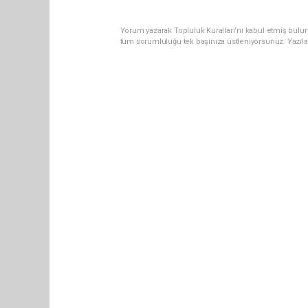
Yorum yazarak Topluluk Kuralları’nı kabul etmiş bulun
tüm sorumluluğu tek başınıza üstleniyorsunuz. Yazıla