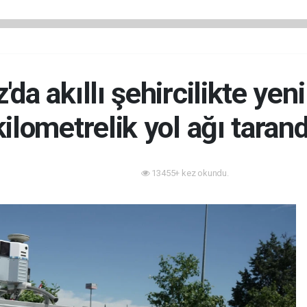
'da akıllı şehircilikte yen
kilometrelik yol ağı tarand
13455+ kez okundu.
Akıllı Şehir