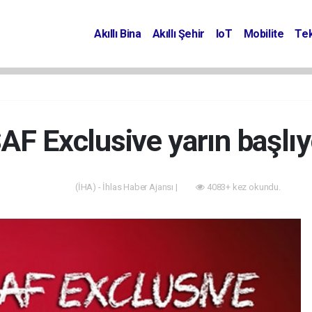
Akıllı Bina
Akıllı Şehir
IoT
Mobilite
Tek
SAF Exclusive yarın başlıy
(İHA) - İhlas Haber Ajansı |
4083+ kez okundu.
Akıllı Bina