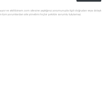
uyor ve akillibinam.com sitesine yaptığınız yorumunuzla ilgili doğrudan veya dolaylı
n tüm yorumlardan site yönetimi hiçbir şekilde sorumlu tutulamaz.