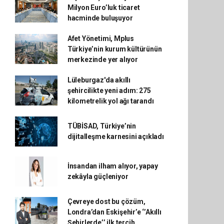
Milyon Euro’luk ticaret
hacminde buluşuyor
Afet Yönetimi, Mplus
Türkiye’nin kurum kültürünün
merkezinde yer alıyor
Lüleburgaz'da akıllı
şehircilikte yeni adım: 275
kilometrelik yol ağı tarandı
TÜBİSAD, Türkiye’nin
dijitalleşme karnesini açıkladı
İnsandan ilham alıyor, yapay
zekâyla güçleniyor
Çevreye dost bu çözüm,
Londra’dan Eskişehir’e ‘’Akıllı
Şehirlerde’’ ilk tercih