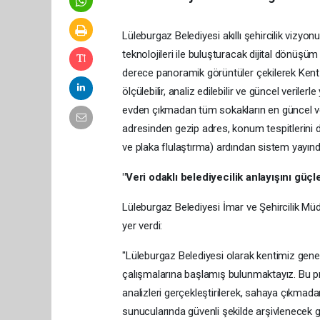
Lüleburgaz Belediyesi akıllı şehircilik vizy
teknolojileri ile buluşturacak dijital dönüş
derece panoramik görüntüler çekilerek Kent 
ölçülebilir, analiz edilebilir ve güncel veriler
evden çıkmadan tüm sokakların en güncel ve 
adresinden gezip adres, konum tespitlerini d
ve plaka flulaştırma) ardından sistem yayın
"Ver
i
odakl
ı
beled
i
yec
i
l
i
k anlay
ı
ş
ı
n
ı
güçl
Lüleburgaz Belediyesi İmar ve Şehircilik Müd
yer verdi:
"Lüleburgaz Belediyesi olarak kentimiz gen
çalışmalarına başlamış bulunmaktayız. Bu proj
analizleri gerçekleştirilerek, sahaya çıkmada
sunucularında güvenli şekilde arşivlenecek 