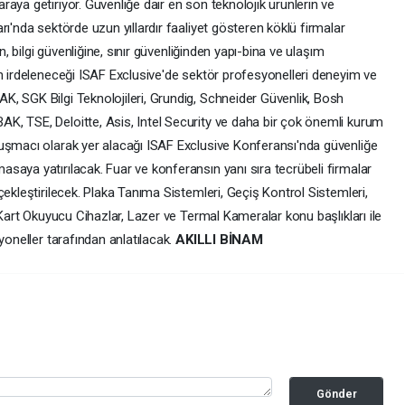
aya getiriyor. Güvenliğe dair en son teknolojik ürünlerin ve
rı'nda sektörde uzun yıllardır faaliyet gösteren köklü firmalar
n, bilgi güvenliğine, sınır güvenliğinden yapı-bina ve ulaşım
ın irdeleneceği ISAF Exclusive'de sektör profesyonelleri deneyim ve
, SGK Bilgi Teknolojileri, Grundig, Schneider Güvenlik, Bosh
, TSE, Deloitte, Asis, Intel Security ve daha bir çok önemli kurum
uşmacı olarak yer alacağı ISAF Exclusive Konferansı'nda güvenliğe
saya yatırılacak. Fuar ve konferansın yanı sıra tecrübeli firmalar
çekleştirilecek. Plaka Tanıma Sistemleri, Geçiş Kontrol Sistemleri,
 Kart Okuyucu Cihazlar, Lazer ve Termal Kameralar konu başlıkları ile
yoneller tarafından anlatılacak.
AKILLI BİNAM
Gönder