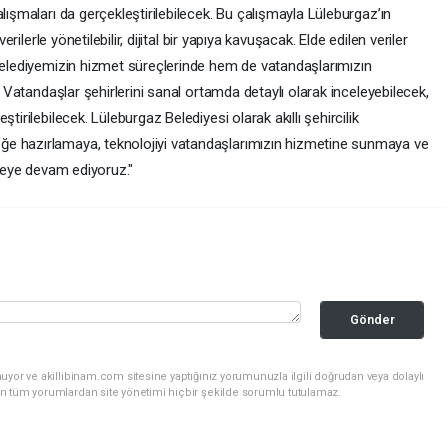
lışmaları da gerçekleştirilebilecek. Bu çalışmayla Lüleburgaz’ın
erilerle yönetilebilir, dijital bir yapıya kavuşacak. Elde edilen veriler
 belediyemizin hizmet süreçlerinde hem de vatandaşlarımızın
r. Vatandaşlar şehirlerini sanal ortamda detaylı olarak inceleyebilecek,
tirilebilecek. Lüleburgaz Belediyesi olarak akıllı şehircilik
e hazırlamaya, teknolojiyi vatandaşlarımızın hizmetine sunmaya ve
rmeye devam ediyoruz."
Gönder
uyor ve akillibinam.com sitesine yaptığınız yorumunuzla ilgili doğrudan veya dolaylı
n tüm yorumlardan site yönetimi hiçbir şekilde sorumlu tutulamaz.