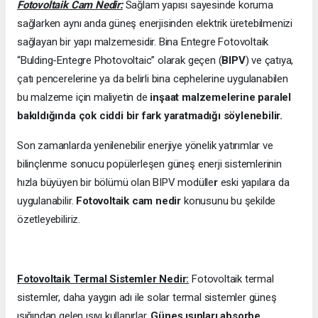
Fotovoltaik Cam Nedir:
Sağlam yapısı sayesinde koruma
sağlarken aynı anda güneş enerjisinden elektrik üretebilmenizi
sağlayan bir yapı malzemesidir. Bina Entegre Fotovoltaik
“Bulding-Entegre Photovoltaic” olarak geçen (
BIPV
) ve çatıya,
çatı pencerelerine ya da belirli bina cephelerine uygulanabilen
bu malzeme için maliyetin de
inşaat malzemelerine paralel
bakıldığında çok ciddi bir fark yaratmadığı söylenebilir.
Son zamanlarda yenilenebilir enerjiye yönelik yatırımlar ve
bilinçlenme sonucu popülerleşen güneş enerji sistemlerinin
hızla büyüyen bir bölümü olan BIPV modülle
r
eski yapılara da
uygulanabilir.
Fotovoltaik cam nedir
konusunu bu şekilde
özetleyebiliriz.
Fotovoltaik Termal Sistemler Nedir:
Fotovoltaik termal
sistemler, daha yaygın adı ile solar termal sistemler güneş
ışığından gelen ısıyı kullanırlar.
Güneş ışınları absorbe