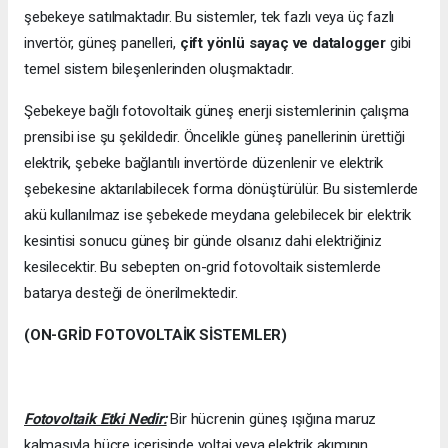
şebekeye satılmaktadır. Bu sistemler, tek fazlı veya üç fazlı
invertör, güneş panelleri,
çift yönlü sayaç ve datalogger
gibi
temel sistem bileşenlerinden oluşmaktadır.
Şebekeye bağlı fotovoltaik güneş enerji sistemlerinin çalışma
prensibi ise şu şekildedir. Öncelikle güneş panellerinin ürettiği
elektrik, şebeke bağlantılı invertörde düzenlenir ve elektrik
şebekesine aktarılabilecek forma dönüştürülür. Bu sistemlerde
akü kullanılmaz ise şebekede meydana gelebilecek bir elektrik
kesintisi sonucu güneş bir günde olsanız dahi elektriğiniz
kesilecektir. Bu sebepten on-grid fotovoltaik sistemlerde
batarya desteği de önerilmektedir.
(ON-GRİD FOTOVOLTAİK SİSTEMLER)
Fotovoltaik Etki Nedir:
Bir hücrenin güneş ışığına maruz
kalmasıyla hücre içerisinde voltaj veya elektrik akımının