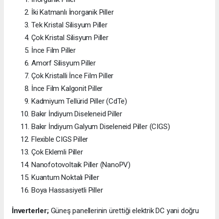
İki Katmanlı İnorganik Piller
Tek Kristal Silisyum Piller
Çok Kristal Silisyum Piller
İnce Film Piller
Amorf Silisyum Piller
Çok Kristalli İnce Film Piller
İnce Film Kalgonit Piller
Kadmiyum Tellürid Piller (CdTe)
Bakır İndiyum Diseleneid Piller
Bakır İndiyum Galyum Diseleneid Piller (CIGS)
Flexible CIGS Piller
Çok Eklemli Piller
Nanofotovoltaik Piller (NanoPV)
Kuantum Noktalı Piller
Boya Hassasiyetli Piller
İnverterler;
Güneş panellerinin ürettiği elektrik DC yani doğru