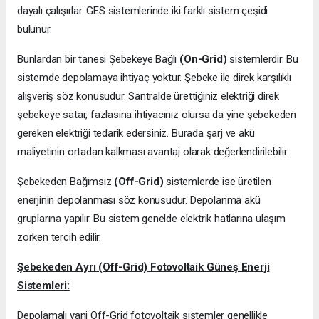
dayalı çalışırlar. GES sistemlerinde iki farklı sistem çeşidi
bulunur.
Bunlardan bir tanesi Şebekeye Bağlı
(On-Grid)
sistemlerdir. Bu
sistemde depolamaya ihtiyaç yoktur. Şebeke ile direk karşılıklı
alışveriş söz konusudur. Santralde ürettiğiniz elektriği direk
şebekeye satar, fazlasına ihtiyacınız olursa da yine şebekeden
gereken elektriği tedarik edersiniz. Burada şarj ve akü
maliyetinin ortadan kalkması avantaj olarak değerlendirilebilir.
Şebekeden Bağımsız
(Off-Grid)
sistemlerde ise üretilen
enerjinin depolanması söz konusudur. Depolanma akü
gruplarına yapılır. Bu sistem genelde elektrik hatlarına ulaşım
zorken tercih edilir.
Şebekeden Ayrı (Off-Grid) Fotovoltaik Güneş Enerji
Sistemleri:
Depolamalı yani Off-Grid fotovoltaik sistemler genellikle