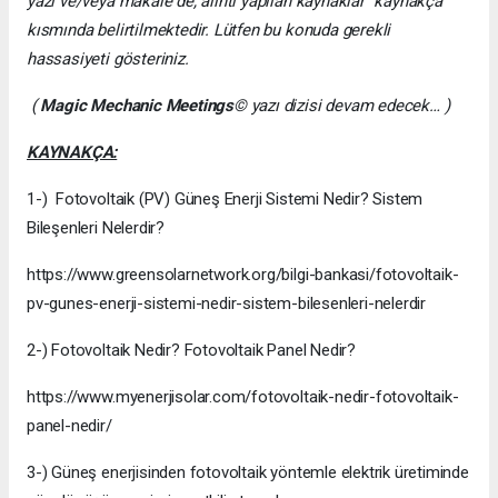
yazı ve/veya makale de, alıntı yapılan kaynaklar “kaynakça”
kısmında belirtilmektedir. Lütfen bu konuda gerekli
hassasiyeti gösteriniz.
(
Magic Mechanic Meetings
© yazı dizisi devam edecek… )
KAYNAKÇA:
1-) Fotovoltaik (PV) Güneş Enerji Sistemi Nedir? Sistem
Bileşenleri Nelerdir?
https://www.greensolarnetwork.org/bilgi-bankasi/fotovoltaik-
pv-gunes-enerji-sistemi-nedir-sistem-bilesenleri-nelerdir
2-) Fotovoltaik Nedir? Fotovoltaik Panel Nedir?
https://www.myenerjisolar.com/fotovoltaik-nedir-fotovoltaik-
panel-nedir/
3-) Güneş enerjisinden fotovoltaik yöntemle elektrik üretiminde