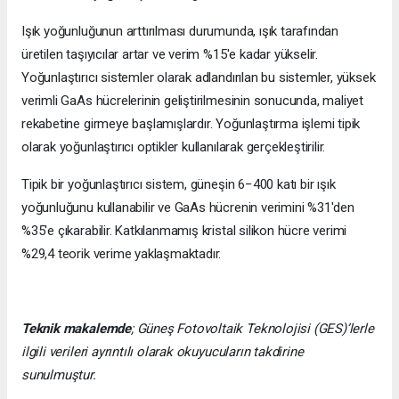
Işık yoğunluğunun arttırılması durumunda, ışık tarafından
üretilen taşıyıcılar artar ve verim %15'e kadar yükselir.
Yoğunlaştırıcı sistemler olarak adlandırılan bu sistemler, yüksek
verimli GaAs hücrelerinin geliştirilmesinin sonucunda, maliyet
rekabetine girmeye başlamışlardır. Yoğunlaştırma işlemi tipik
olarak yoğunlaştırıcı optikler kullanılarak gerçekleştirilir.
Tipik bir yoğunlaştırıcı sistem, güneşin 6−400 katı bir ışık
yoğunluğunu kullanabilir ve GaAs hücrenin verimini %31'den
%35'e çıkarabilir. Katkılanmamış kristal silikon hücre verimi
%29,4 teorik verime yaklaşmaktadır.
Teknik makalemde
;
Güneş Fotovoltaik Teknolojisi
(GES)’lerle
ilgili verileri ayrıntılı olarak okuyucuların takdirine
sunulmuştur.