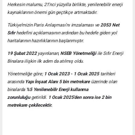
Herkesin malumu, 21’nci yüzyılla birlikte, yenilenebilir enerji
kaynaklarının önemi gün geçtikçe artmaktadır.
Türkiye’mizin Paris Anlaşması’nı imzalaması ve
2053 Net
Sıfır
hedefini açıklamasının ardından bu hedefe giden yol
haritalarının hazırlıklarının başlanmıştır.
19 Şubat 2022
yayınlanan,
NSEB Yönetmeliği
ile Sıfır Enerji
Binalara ilişkin ilk adım da atılmış oldu.
Yönetmeliğe göre;
1 Ocak 2023 - 1 Ocak 2025
tarihleri
arasında
Yapı İnşaat Alanı 5 bin metrekare
üzerinde olan
binalarda
%5 Yenilenebilir Enerji kullanma
zorunluluğu
getirildi.
1 Ocak 2025’den sonra ise 2 bin
metrekare çekilecektir.