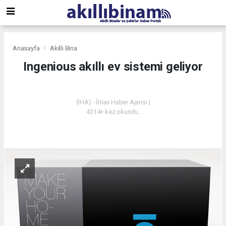
Anasayfa
Akıllı Bina
Ingenious akıllı ev sistemi geliyor
AKILLI BINA
(İHA) - İhlas Haber Ajansı |
4314+ kez okundu.