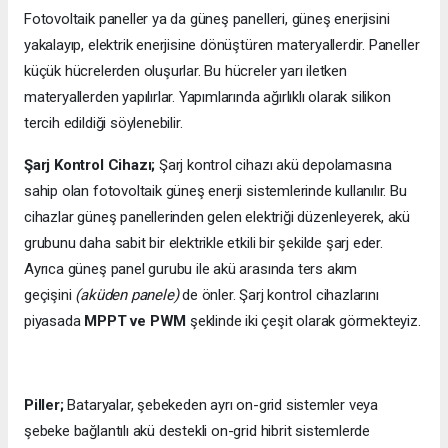
Fotovoltaik paneller ya da güneş panelleri, güneş enerjisini
yakalayıp, elektrik enerjisine dönüştüren materyallerdir. Paneller
küçük hücrelerden oluşurlar. Bu hücreler yarı iletken
materyallerden yapılırlar. Yapımlarında ağırlıklı olarak silikon
tercih edildiği söylenebilir.
Şarj Kontrol Cihazı;
Şarj kontrol cihazı akü depolamasına
sahip olan fotovoltaik güneş enerji sistemlerinde kullanılır. Bu
cihazlar güneş panellerinden gelen elektriği düzenleyerek, akü
grubunu daha sabit bir elektrikle etkili bir şekilde şarj eder.
Ayrıca güneş panel gurubu ile akü arasında ters akım
geçişini
(aküden panele)
de önler. Şarj kontrol cihazlarını
piyasada
MPPT ve PWM
şeklinde iki çeşit olarak görmekteyiz.
Piller;
Bataryalar, şebekeden ayrı on-grid sistemler veya
şebeke bağlantılı akü destekli on-grid hibrit sistemlerde