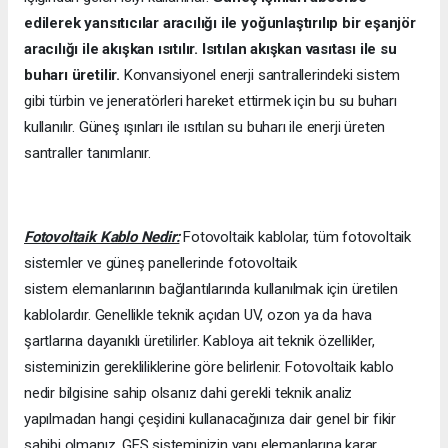
edilerek yansıtıcılar aracılığı ile yoğunlaştırılıp bir eşanjör
aracılığı ile akışkan ısıtılır. Isıtılan akışkan vasıtası ile su
buharı üretilir.
Konvansiyonel enerji santrallerindeki sistem
gibi türbin ve jeneratörleri hareket ettirmek için bu su buharı
kullanılır. Güneş ışınları ile ısıtılan su buharı ile enerji üreten
santraller tanımlanır.
Fotovoltaik Kablo Nedir:
Fotovoltaik kablolar, tüm fotovoltaik
sistemler ve güneş panellerinde fotovoltaik
sistem elemanlarının bağlantılarında kullanılmak için üretilen
kablolardır. Genellikle teknik açıdan UV, ozon ya da hava
şartlarına dayanıklı üretilirler. Kabloya ait teknik özellikler,
sisteminizin gerekliliklerine göre belirlenir. Fotovoltaik kablo
nedir bilgisine sahip olsanız dahi gerekli teknik analiz
yapılmadan hangi çeşidini kullanacağınıza dair genel bir fikir
sahibi olmanız, GES sisteminizin yapı elemanlarına karar