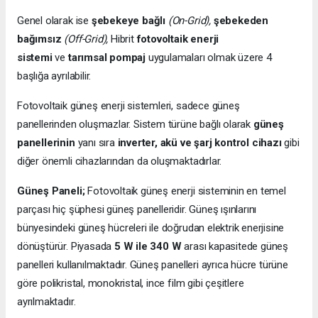
Genel olarak ise
şebekeye bağlı
(On-Grid),
şebekeden
bağımsız
(Off-Grid),
Hibrit
fotovoltaik enerji
sistemi
ve
tarımsal pompaj
uygulamaları olmak üzere 4
başlığa ayrılabilir.
Fotovoltaik güneş enerji sistemleri, sadece güneş
panellerinden oluşmazlar. Sistem türüne bağlı olarak
güneş
panellerinin
yanı sıra
inverter, akü ve şarj kontrol cihazı
gibi
diğer önemli cihazlarından da oluşmaktadırlar.
Güneş Paneli;
Fotovoltaik güneş enerji sisteminin en temel
parçası hiç şüphesi güneş panelleridir. Güneş ışınlarını
bünyesindeki güneş hücreleri ile doğrudan elektrik enerjisine
dönüştürür. Piyasada
5 W ile 340 W
arası kapasitede güneş
panelleri kullanılmaktadır. Güneş panelleri ayrıca hücre türüne
göre polikristal, monokristal, ince film gibi çeşitlere
ayrılmaktadır.