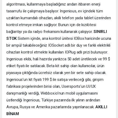
algoritması, kullanmaya başladığınız andan itibaren enerji
tasarrufu ile çalışmaya başlıyor. Ingenious, ev içindeki tüm
uzaktan kumandalı cihazları, akıllı telefon yada tablet üzerinden
kontrol etmeye imkan sağlıyor. Bunun için de kızılötesi
bağlantıyı ya da radyo frekansını kullanarak çalışıyor.
SINIRLI
STOK
Sistem içinde, ana kontrol ünitesi IOBox haricinde ucuna
bir ampül takabileceğiniz IOSocket adlı bir duy ve farklı elektrikli
cihazları kontrol etmekte kullanılan IOPlug adlı prizi bulunuyor.
Ingenious ekibi, hali hazırda yanlızca 50 adet üretilecek ve 99 $
etiket fiyatı ile satılacak. Beta kit sahip olan kullanıcılar, ürün
piyasaya çıktığında ücretsiz olarak yen bir sete sahip olacak.
Ingenious’un kit fiyatı 199 $ ile satışa verileceği gibi, girişim
fabrikası projelerinden birisi olan, Usersports’un UI/UX
danışmanlığı verdiği, Webbox.io’nun mobil uygulamasını
üstlendiği Ingenious, Türkiye pazarında ilk yılının ardından
Avrupa, Rusya ve Amerika pazarlarında yayınlanacak.
AKILLI
BİNAM