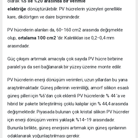
olarak
%5 ile %20 arasında bir verimle
elektriğe
dönüştürülebilir. PV hücrelerin yüzeyleri genellikle
kare, dikdörtgen ve daire biçimindedir.
PV hücrelerin alanları da, 60−160 cm2 arasında değişmekte
olup,
ortalama 100 cm2
’dir. Kalınlıkları ise 0,2−0,4 mm
arasındadır.
Güç çıkışını artırmak amacıyla çok sayıda PV hücre birbirine
paralel ya da seri bağlanarak bir yüzey üzerine monte edilir.
PV hücrelerin enerji dönüşüm verimleri, uzun yıllardan bu yana
araştırılmaktadır. Güneş pillerinin verimliliği, amorf silikon esaslı
güneş pilleri için %6'dan çok eklemli PV hücrelerde % 44 'a ve
hibrid bir pakete birleştirilmiş çoklu kalıplar için % 44,4 arasında
değişmektedir. Piyasada bulunan çok kristal silikon PV hücreler
için enerji dönüşüm verimi yaklaşık %14−19 arasındadır.
Bununla birlikte, güneş enerjisini artırmak için güneş ışınlarının
odaklanarak yoğunlaştırılması gerekir.