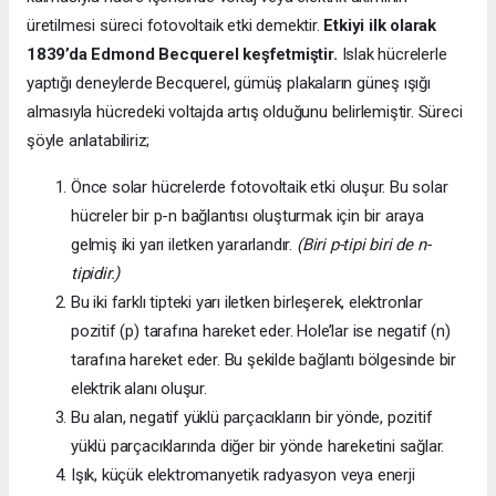
üretilmesi süreci fotovoltaik etki demektir.
Etkiyi ilk olarak
1839’da
Edmond Becquerel keşfetmiştir.
Islak hücrelerle
yaptığı deneylerde Becquerel, gümüş plakaların güneş ışığı
almasıyla hücredeki voltajda artış olduğunu belirlemiştir. Süreci
şöyle anlatabiliriz;
Önce solar hücrelerde fotovoltaik etki oluşur. Bu solar
hücreler bir p-n bağlantısı oluşturmak için bir araya
gelmiş iki yarı iletken yararlandır.
(Biri p-tipi biri de n-
tipidir.)
Bu iki farklı tipteki yarı iletken birleşerek, elektronlar
pozitif (p) tarafına hareket eder. Hole’lar ise negatif (n)
tarafına hareket eder. Bu şekilde bağlantı bölgesinde bir
elektrik alanı oluşur.
Bu alan, negatif yüklü parçacıkların bir yönde, pozitif
yüklü parçacıklarında diğer bir yönde hareketini sağlar.
Işık, küçük elektromanyetik radyasyon veya enerji