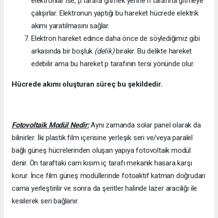
elektronlar ise, p tarafa gitmek yerine n tarafına gitmeye
çalışırlar. Elektronun yaptığı bu hareket hücrede elektrik
akımı yaratılmasını sağlar.
Elektron hareket edince daha önce de söylediğimiz gibi
arkasında bir boşluk
(delik)
bırakır. Bu delikte hareket
edebilir ama bu hareket p tarafının tersi yönünde olur.
Hücrede akımı oluşturan süreç bu şekildedir.
Fotovoltaik Modül Nedir:
Aynı zamanda solar panel olarak da
bilinirler. İki plastik film içerisine yerleşik seri ve/veya paralel
bağlı güneş hücrelerinden oluşan yapıya fotovoltaik modül
denir. Ön taraftaki cam kısım iç tarafı mekanik hasara karşı
korur. İnce film güneş modüllerinde fotoaktif katman doğrudan
cama yerleştirilir ve sonra da şeritler halinde lazer aracılığı ile
kesilerek seri bağlanır.