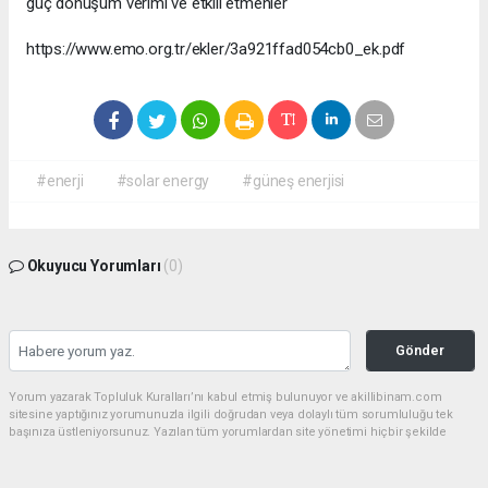
güç dönüşüm verimi ve etkili etmenler
https://www.emo.org.tr/ekler/3a921ffad054cb0_ek.pdf
#enerji
#solar energy
#güneş enerjisi
Okuyucu Yorumları
(0)
Gönder
Yorum yazarak Topluluk Kuralları’nı kabul etmiş bulunuyor ve akillibinam.com
sitesine yaptığınız yorumunuzla ilgili doğrudan veya dolaylı tüm sorumluluğu tek
başınıza üstleniyorsunuz. Yazılan tüm yorumlardan site yönetimi hiçbir şekilde
sorumlu tutulamaz.