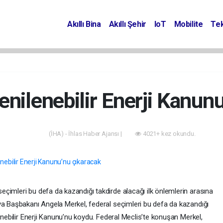
Akıllı Bina
Akıllı Şehir
IoT
Mobilite
Tek
 Yenilenebilir Enerji Kanun
(İHA) - İhlas Haber Ajansı |
4021+ kez okundu.
Enerji
çimleri bu defa da kazandığı takdirde alacağı ilk önlemlerin arasına
ya Başbakanı Angela Merkel, federal seçimleri bu defa da kazandığı
lenebilir Enerji Kanunu’nu koydu. Federal Meclis’te konuşan Merkel,