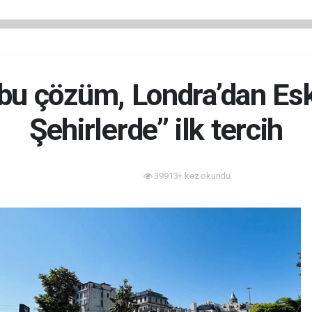
u çözüm, Londra’dan Eskiş
Şehirlerde’’ ilk tercih
39913+ kez okundu.
Akıllı Şehir