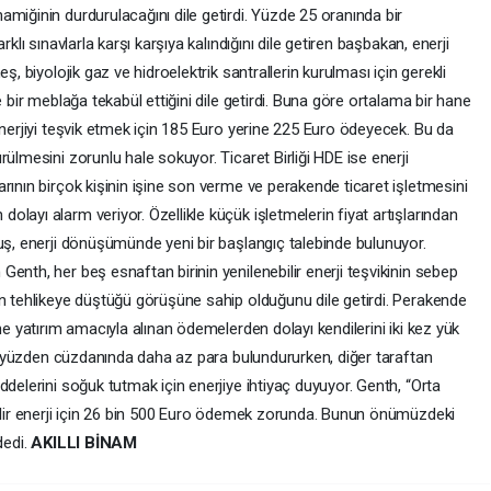
miğinin durdurulacağını dile getirdi. Yüzde 25 oranında bir
klı sınavlarla karşı karşıya kalındığını dile getiren başbakan, enerji
ş, biyolojik gaz ve hidroelektrik santrallerin kurulması için gerekli
e bir meblağa tekabül ettiğini dile getirdi. Buna göre ortalama bir hane
enerjiyi teşvik etmek için 185 Euro yerine 225 Euro ödeyecek. Bu da
ülmesini zorunlu hale sokuyor. Ticaret Birliği HDE ise enerji
rının birçok kişinin işine son verme ve perakende ticaret işletmesini
layı alarm veriyor. Özellikle küçük işletmelerin fiyat artışlarından
uş, enerji dönüşümünde yeni bir başlangıç talebinde bulunuyor.
enth, her beş esnaftan birinin yenilenebilir enerji teşvikinin sebep
in tehlikeye düştüğü görüşüne sahip olduğunu dile getirdi. Perakende
ne yatırım amacıyla alınan ödemelerden dolayı kendilerini iki kez yük
 bu yüzden cüzdanında daha az para bulundururken, diğer taraftan
ddelerini soğuk tutmak için enerjiye ihtiyaç duyuyor. Genth, “Orta
bilir enerji için 26 bin 500 Euro ödemek zorunda. Bunun önümüzdeki
dedi.
AKILLI BİNAM