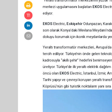
Yeraltı transformatör merkezlerini yüzde 100
merkezi uygulamasını başlatan
EKOS
Elect
ediyor.
EKOS
Electric,
Eskişehir
Odunpazarı, Karakö
son olarak Konya’daki Mevlana Meydanı’nda ter
dokuyu korumak için ikonik meydanlarda yeral
Yeraltı transformatör merkezleri, Avrupa’da öz
tercih ediliyor. Türkiye’nin önde gelen teknolo
kadrosuyla ‘’akıllı şehir’’ hedefini benimsey
üretiyor. Türkiye’de ilk yeraltı elektrik dağ
öncü olan
EKOS
Electric, İstanbul, İzmir, A
Tarihi yapıyı ve çevreyi koruyan yeraltı tra
Köprüsü’nün gibi turistik noktaların yanı sır