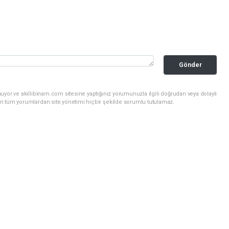
Gönder
uyor ve akillibinam.com sitesine yaptığınız yorumunuzla ilgili doğrudan veya dolaylı
n tüm yorumlardan site yönetimi hiçbir şekilde sorumlu tutulamaz.