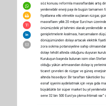
söz konusu reformla masraflardaki artış dina
yenilenebilir enerji payı ile bugün tamamen far
fiyatlarına etki etmekle suçlanan rüzgar, güne
masrafların yıllık 20 milyar Euro’nun üzerind
önümüzdeki yıl tahmini olarak yenilenebilir 
genişletmelerin kısılması, harcamaların düşür
dönüşümünden dolayı artacak elektrik fiyatla
zora sokma potansiyeline sahip olmasından do
dolayı tehdit altında olduğunu duyuran kurul
Kuruluşun başında bulunan isim olan Stefan G
olduğu yükün artmasından dolayı iş yerlerin
ticaret çevreleri de rüzgar ve güneş enerjisi
altında hissediyor. Bir taraftan tüketiciler
esnaf işyerini aydınlatmak için veya gıda ma
büyüklükte bir süper market bu yıl yenilene
sene 32 bin 500 Euro’ya çıkma ihtimali var.” 