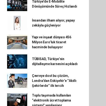
Türkiye'de E-Mobilite
Dönüşümünde Süreç Hızlandı
İnsandan ilham alıyor, yapay
zekâyla güçleniyor
Yapı ve inşaat dünyası 456
Milyon Euro’luk ticaret
hacminde buluşuyor
TÜBİSAD, Türkiye’nin
dijitalleşme karnesini açıkladı
Çevreye dost bu çözüm,
Londra’dan Eskişehir’e ‘’Akıllı
Şehirlerde’’ ilk tercih
Toplu taşımada kullanılan
“elektronik ücret toplama
sistemi” yenileniyor