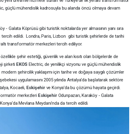
 yerli üretimle hizmete sunan ve Türkiye’de ilk yeraltı transformatör
ric, güçlü mühendislik kadrosuyla bu alanda öncü olmaya devam
y - Galata Köprüsü gibi turistik noktalarda yer almasının yanı sıra
cih edildi. Londra, Paris, Lizbon gibi turistik şehirlerde de tarihi
tı transformatör merkezleri tercih ediliyor.
ellikle şehir estetiği, güvenlik ve alan kısıtı olan bölgelerde de
ji şirketi
EKOS
Electric, de yenilikçi vizyonu ve güçlü mühendislik
en modern şehircilik yaklaşımı için tarihe ve doğaya saygılı çözümler
ıtım şebekesi uygulamasını 2005 yılında Antalya’da başlatarak sektöre
ntalya, Kocaeli,
Eskişehir
ve Konya’da bu çözümü hayata geçirdi.
nsformatör merkezleri
Eskişehir
Odunpazarı, Karaköy - Galata
a Konya’da Mevlana Meydanı’nda da tercih edildi.