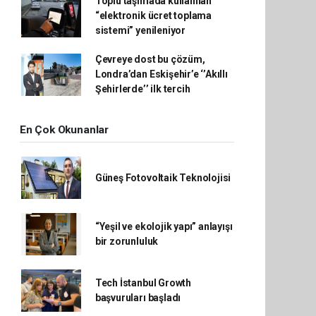
Toplu taşımada kullanılan
“elektronik ücret toplama
sistemi” yenileniyor
Çevreye dost bu çözüm,
Londra’dan Eskişehir’e ‘’Akıllı
Şehirlerde’’ ilk tercih
En Çok Okunanlar
Güneş Fotovoltaik Teknolojisi
“Yeşil ve ekolojik yapı” anlayışı
bir zorunluluk
Tech İstanbul Growth
başvuruları başladı