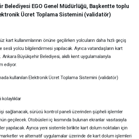
r Belediyesi EGO Genel Müdürlüğü, Başkentte toplu
ektronik Ücret Toplama Sistemini (validatör)
z kart kullanımlarının önüne geçilirken yolcuların daha hızlı geçiş
 sesli yolcu bilgilendirmesi yapılacak. Ayrıca vatandaşların kart
Ankara Büyükşehir Belediyesi, akıllı kent uygulamalarıyla
m ediyor.
da kullanılan Elektronik Ücret Toplama Sistemini (validatör)
 kolaylıklar
çişi sağlanacak, sürücü kontrol paneli üzerinden şüpheli işlemler
önün geçilecek. Otobüsleri iç kısmında bulunan ekranlar vasıtasıyla
ler yapılacak. Ayrıca yeni sistemle birlikte kart dolum noktaları için
marketler ve alternatif uygulamalar üzerinde de kart dolum işlemleri