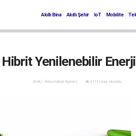
Akıllı Bina
Akıllı Şehir
IoT
Mobilite
Tek
Hibrit Yenilenebilir Enerj
(İHA) - İhlas Haber Ajansı |
3111+ kez okundu.
Akıllı Bina