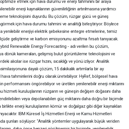
 optimize etmek için hava durumu ve enerji tahminini bir araya
lenebilir enerji kaynaklarının güvenilirliğinin artırılmasına yardımcı
eme teknolojisini duyurdu. Bu çözüm, rüzgar gücü ve güneş
 öngörmek için hava durumu tahmini ve analitiği birleştiriyor. Böylece
 yenilebilir enerjiyi elektrik şebekesine entegre etmelerine, temiz
i ölçüde geliştirme ve karbon emisyonunu azaltma fırsatı tanıyacak.
- Hybrid Renewable Energy Forecasting - adı verilen bu çözüm,
aya dönük kameraları, gelişmiş bulut görüntüleme teknolojisini ve
eki alıcılar ise rüzgar hızını, sıcaklığı ve yönü izliyor. Analitik
i asimilasyonuna dayalı çözüm, 15 dakikalık artımlarla bir ay
 hava tahminlerini doğru olarak üretebiliyor. HyRef, bölgesel hava
nin performansını öngörebiliyor ve üretilen yenilenebilir enerji miktarını
u hizmeti kuruluşlarının rüzgarın ve güneşin değişen doğasını daha
lendirilebilen veya depolanabilen güç miktarını daha doğru bir biçimde
irlikte enerji kuruluşlarının kömür ve doğalgaz gibi diğer kaynakları
nıyacaktır. IBM Küresel İş Hizmetleri Enerji ve Kamu Hizmetleri
a şunları söylüyor: "Analitik yöntemler uygulayarak büyük veriden
şlarının, daha önce benzeri görülmemiş bir biçimde, yenilenebilir