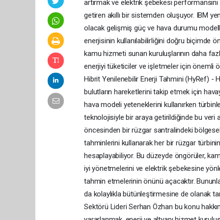
artırmak ve elektrik şebekesi performansını
getiren akıllı bir sistemden oluşuyor. IBM yeni
olacak gelişmiş güç ve hava durumu modell
enerjisinin kullanılabilirliğini doğru biçimde
kamu hizmeti sunan kuruluşlarının daha fazla
enerjiyi tüketiciler ve işletmeler için öneml
Hibrit Yenilenebilir Enerji Tahmini (HyRef) 
bulutların hareketlerini takip etmek için hav
hava modeli yeteneklerini kullanırken türbinlerd
teknolojisiyle bir araya getirildiğinde bu ver
öncesinden bir rüzgar santralindeki bölgesel
tahminlerini kullanarak her bir rüzgar türbini
hesaplayabiliyor. Bu düzeyde öngörüler, kam
iyi yönetmelerini ve elektrik şebekesine yön
tahmin etmelerinin önünü açacaktır. Bununla b
da kolaylıkla bütünleştirmesine de olanak ta
Sektörü Lideri Serhan Özhan bu konu hakkınd
yararlanmak, enerji ve altyapı hizmet kurulu