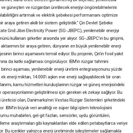
ı ve güneşten ve rüzgardan üretilecek enerjiyi öngörebilmelerini
nılabilirliğini artırmak ve elektrik şebekesi performansını optimize
 araya getiren akıllı bir sistem geliştirdik." Çin Devlet Şebeke
e Grid Jibei Electricity Power (SG-JBEPC), yenilenebilir enerjiyi
nü kullanan şirketler arasında yer alıyor. SG-JBEPC’in bu girişimi,
aktarımını bir araya getiren, dünyanın en büyük yenilenebilir enerji
nin birinci aşamasını temsil ediyor. Bu projenin, Çin’in fosil yakıt
lanına da katkı sağlaması öngörülüyor. IBM’in rüzgar tahmini
in birinci aşaması, yenilenebilir enerji üretimi entegrasyonunu yüzde
ek enerji miktarı, 14.000’i aşkın eve enerji sağlayabilecek bir oran
ullanımı, kamu hizmetleri kuruluşlarının rüzgar ve güneş enerjisindeki
ke operasyonlarının geliştirilmesi için gereken ek zekayı sağlıyor. Bu
i üreticisi olan, Danimarka’nın Vestas Rüzgar Sistemleri şirketindeki
. IBM’in büyük veri analitiği ve süper bilgi işlem teknolojisini
umu muhabirleri, gel-git fazları, sensörler, uydu görüntüleri,
leme araştırmaları gibi kaynaklardan elde edilen petabaytlarca veriye
r. Bu içerikler yalnızca enerji üretiminde iyileştirmeler sağlamakla