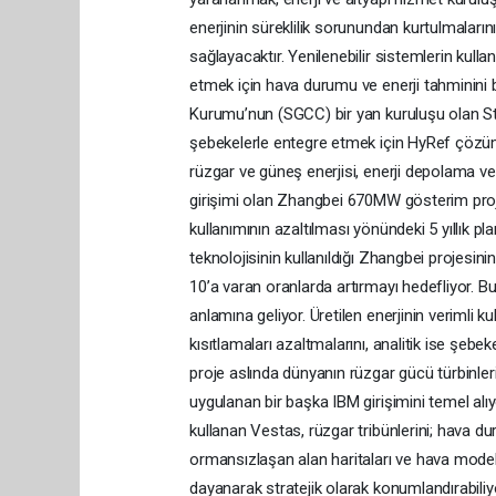
enerjinin süreklilik sorunundan kurtulmaların
sağlayacaktır. Yenilenebilir sistemlerin kulla
etmek için hava durumu ve enerji tahminini bir
Kurumu’nun (SGCC) bir yan kuruluşu olan Stat
şebekelerle entegre etmek için HyRef çözümü
rüzgar ve güneş enerjisi, enerji depolama ve 
girişimi olan Zhangbei 670MW gösterim projesi
kullanımının azaltılması yönündeki 5 yıllık p
teknolojisinin kullanıldığı Zhangbei projesin
10’a varan oranlarda artırmayı hedefliyor. Bu 
anlamına geliyor. Üretilen enerjinin verimli k
kısıtlamaları azaltmalarını, analitik ise şebe
proje aslında dünyanın rüzgar gücü türbinler
uygulanan bir başka IBM girişimini temel alıyor
kullanan Vestas, rüzgar tribünlerini; hava dur
ormansızlaşan alan haritaları ve hava model
dayanarak stratejik olarak konumlandırabiliyo