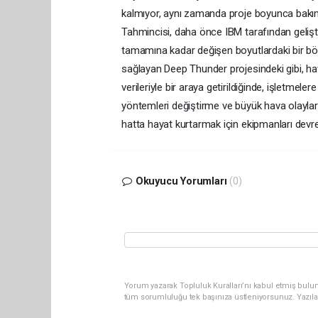
kalmıyor, aynı zamanda proje boyunca bakım ve
Tahmincisi, daha önce IBM tarafından geliştir
tamamına kadar değişen boyutlardaki bir bö
sağlayan Deep Thunder projesindeki gibi, ha
verileriyle bir araya getirildiğinde, işletm
yöntemleri değiştirme ve büyük hava olaylar
hatta hayat kurtarmak için ekipmanları devr
Okuyucu Yorumları
(0)
Yorum yazarak Topluluk Kuralları’nı kabul etmiş bulun
tüm sorumluluğu tek başınıza üstleniyorsunuz. Yazıla