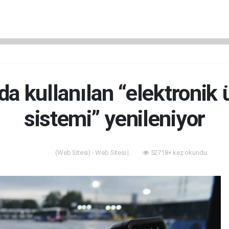
a kullanılan “elektronik
sistemi” yenileniyor
(Web Sitesi) - Web Sitesi |
52718+ kez okundu.
Akıllı Şehir