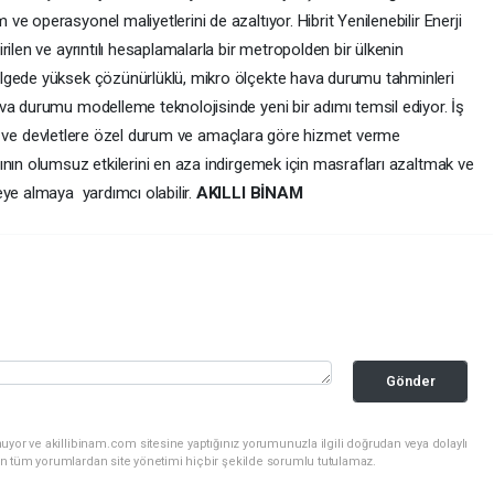
 operasyonel maliyetlerini de azaltıyor. Hibrit Yenilenebilir Enerji
ilen ve ayrıntılı hesaplamalarla bir metropolden bir ülkenin
lgede yüksek çözünürlüklü, mikro ölçekte hava durumu tahminleri
va durumu modelleme teknolojisinde yeni bir adımı temsil ediyor. İş
elere ve devletlere özel durum ve amaçlara göre hizmet verme
ının olumsuz etkilerini en aza indirgemek için masrafları azaltmak ve
eye almaya yardımcı olabilir.
AKILLI BİNAM
Gönder
uyor ve akillibinam.com sitesine yaptığınız yorumunuzla ilgili doğrudan veya dolaylı
n tüm yorumlardan site yönetimi hiçbir şekilde sorumlu tutulamaz.