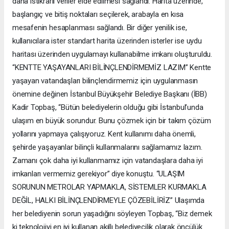
daha istikrarlı veriler elde edilmesi sağlandı. Harita üzerinde,
başlangıç ve bitiş noktaları seçilerek, arabayla en kısa
mesafenin hesaplanması sağlandı. Bir diğer yenilik ise,
kullanıcılara ister standart harita üzerinden isterler ise uydu
haritası üzerinden uygulamayı kullanabilme imkanı oluşturuldu.
“KENTTE YAŞAYANLARI BİLİNÇLENDİRMEMİZ LAZIM” Kentte
yaşayan vatandaşları bilinçlendirmemiz için uygulanmasın
önemine değinen İstanbul Büyükşehir Belediye Başkanı (İBB)
Kadir Topbaş, “Bütün belediyelerin olduğu gibi İstanbul’unda
ulaşım en büyük sorundur. Bunu çözmek için bir takım çözüm
yollarını yapmaya çalışıyoruz. Kent kullanımı daha önemli,
şehirde yaşayanlar bilinçli kullanmalarını sağlamamız lazım.
Zamanı çok daha iyi kullanmamız için vatandaşlara daha iyi
imkanları vermemiz gerekiyor” diye konuştu. “ULAŞIM
SORUNUN METROLAR YAPMAKLA, SİSTEMLER KURMAKLA
DEĞİL, HALKI BİLİNÇLENDİRMEYLE ÇÖZEBİLİRİZ” Ulaşımda
her belediyenin sorun yaşadığını söyleyen Topbaş, “Biz demek
ki teknolojiyi en iyi kullanan akıllı belediyecilik olarak öncülük