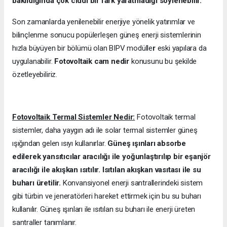
bakıldığında çok ciddi bir fark yaratmadığı söylenebilir.
Son zamanlarda yenilenebilir enerjiye yönelik yatırımlar ve
bilinçlenme sonucu popülerleşen güneş enerji sistemlerinin
hızla büyüyen bir bölümü olan BIPV modülle
r
eski yapılara da
uygulanabilir.
Fotovoltaik cam nedir
konusunu bu şekilde
özetleyebiliriz.
Fotovoltaik Termal Sistemler Nedir:
Fotovoltaik termal
sistemler, daha yaygın adı ile solar termal sistemler güneş
ışığından gelen ısıyı kullanırlar.
Güneş ışınları absorbe
edilerek yansıtıcılar aracılığı ile yoğunlaştırılıp bir eşanjör
aracılığı ile akışkan ısıtılır. Isıtılan akışkan vasıtası ile su
buharı üretilir.
Konvansiyonel enerji santrallerindeki sistem
gibi türbin ve jeneratörleri hareket ettirmek için bu su buharı
kullanılır. Güneş ışınları ile ısıtılan su buharı ile enerji üreten
santraller tanımlanır.