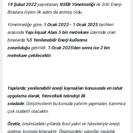
19 Şubat 2022
yayınlanan,
NSEB Yönetmeliği
ile Sıfır Enerji
Binalara ilişkin ilk adım da atılmış oldu.
Yönetmeliğe göre;
1 Ocak 2023 - 1 Ocak 2025
tarihleri
arasında
Yapı İnşaat Alanı 5 bin metrekare
üzerinde olan
binalarda
%5 Yenilenebilir Enerji kullanma
zorunluluğu
getirildi.
1 Ocak 2025’den sonra ise 2 bin
metrekare çekilecektir.
Yapılarda; yenilenebilir enerji kaynakları konusunda en rahat
uygulama olarak, fotovoltaik teknoloji ilk
sıradadır.
Girişimcilerin bu konuda yatırım yapmaları, kanımca
çok isabetli olacaktır.
Özetle,
önümüzdeki yıllarda fosil yakıt ve türevleriyle enerji
üretme, komple bitecektir. Önümüzdeki yüzyıllar insanlık