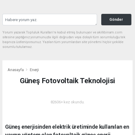
Gönder
Yorum yazarak Topluluk Kuralları’nı kabul etmiş bulunuyor ve akillibinam.com
sitesine yaptığınız yorumunuzla ilgili doğrudan veya dolaylı tüm sorumluluğu tek
başınıza üstleniyorsunuz. Yazılan tüm yorumlardan site yönetimi hiçbir şekilde
sorumlu tutulamaz.
Anasayfa
Enerji
Güneş Fotovoltaik Teknolojisi
ENERJI
82606+ kez okundu.
Güneş enerjisinden elektrik üretiminde kullanılan en
yaygın yöntem olan fotovoltaik güneş enerji