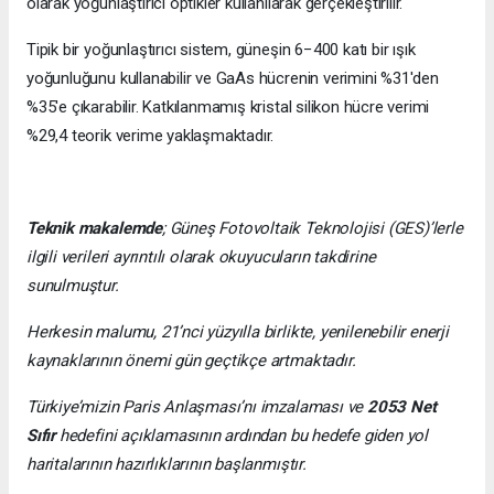
olarak yoğunlaştırıcı optikler kullanılarak gerçekleştirilir.
Tipik bir yoğunlaştırıcı sistem, güneşin 6−400 katı bir ışık
yoğunluğunu kullanabilir ve GaAs hücrenin verimini %31'den
%35'e çıkarabilir. Katkılanmamış kristal silikon hücre verimi
%29,4 teorik verime yaklaşmaktadır.
Teknik makalemde
;
Güneş Fotovoltaik Teknolojisi
(GES)’lerle
ilgili verileri ayrıntılı olarak okuyucuların takdirine
sunulmuştur.
Herkesin malumu, 21’nci yüzyılla birlikte, yenilenebilir enerji
kaynaklarının önemi gün geçtikçe artmaktadır.
Türkiye’mizin Paris Anlaşması’nı imzalaması ve
2053 Net
Sıfır
hedefini açıklamasının ardından bu hedefe giden yol
haritalarının hazırlıklarının başlanmıştır.