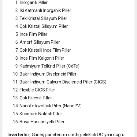
İnorganik Piller
İki Katmanlı İnorganik Piller
Tek Kristal Silisyum Piller
Çok Kristal Silisyum Piller
İnce Film Piller
Amorf Silisyum Piller
Çok Kristalli İnce Film Piller
İnce Film Kalgonit Piller
Kadmiyum Tellürid Piller (CdTe)
Bakır İndiyum Diseleneid Piller
Bakır İndiyum Galyum Diseleneid Piller (CIGS)
Flexible CIGS Piller
Çok Eklemli Piller
Nanofotovoltaik Piller (NanoPV)
Kuantum Noktalı Piller
Boya Hassasiyetli Piller
İnverterler;
Güneş panellerinin ürettiği elektrik DC yani doğru