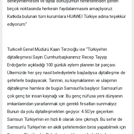
deneyimlemesini ve dijital dönüşümün nimetlerinden şehrin
birçok noktasında herkesin faydalanmasını amaçlıyoruz.
Katkıda bulunan tüm kurumlara HUAWEI Türkiye adına teşekkür
ediyorum.”
Turkcell Genel Müdürü Kaan Terzioğlu ise “Türkiye’nin
dijitalleşmesi Sayın Cumhurbaşkanımız Recep Tayyip
Erdoğan’ın açıkladığı 100 günlük eylem planının bir parçası.
Ülkemizde her şey nasıl belediyelerle başladıysa dijitalleşme de
şehirlerle başlayacak. Tarımın, su kaynaklarının ve ulaşımın
dijitalleşme hamlesi de bugün Samsun’la başlıyor. Samsun’un
çok genç bir insan kaynağı var. Bu genç nüfusa yeni dünyanın
imkanlarından yararlanmak için gerekli fırsatları sunmalıyız.
Bunun da yolu dijitalleşmekten geçiyor. 4.5G’ye geçerken
Samsun Türkiye’nin en hızlı ili olarak öne çıkmıştı. Bu sefer de
Samsun’u Türkiye’nin en akıllı şehirlerinden birisi yapabilmek için