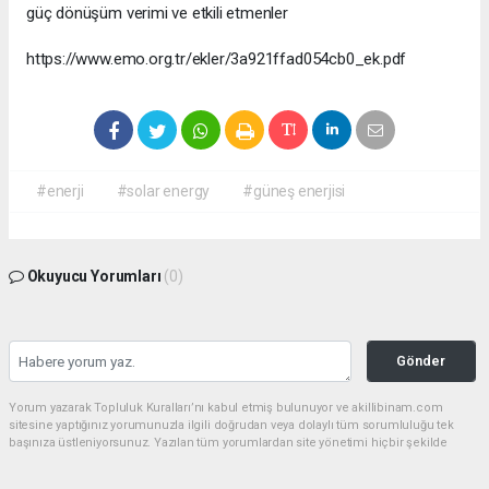
güç dönüşüm verimi ve etkili etmenler
https://www.emo.org.tr/ekler/3a921ffad054cb0_ek.pdf
#enerji
#solar energy
#güneş enerjisi
Okuyucu Yorumları
(0)
Gönder
Yorum yazarak Topluluk Kuralları’nı kabul etmiş bulunuyor ve akillibinam.com
sitesine yaptığınız yorumunuzla ilgili doğrudan veya dolaylı tüm sorumluluğu tek
başınıza üstleniyorsunuz. Yazılan tüm yorumlardan site yönetimi hiçbir şekilde
sorumlu tutulamaz.