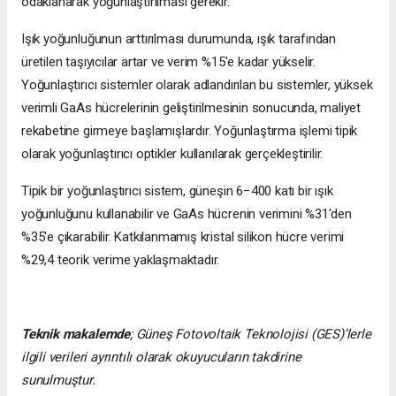
odaklanarak yoğunlaştırılması gerekir.
Işık yoğunluğunun arttırılması durumunda, ışık tarafından
üretilen taşıyıcılar artar ve verim %15'e kadar yükselir.
Yoğunlaştırıcı sistemler olarak adlandırılan bu sistemler, yüksek
verimli GaAs hücrelerinin geliştirilmesinin sonucunda, maliyet
rekabetine girmeye başlamışlardır. Yoğunlaştırma işlemi tipik
olarak yoğunlaştırıcı optikler kullanılarak gerçekleştirilir.
Tipik bir yoğunlaştırıcı sistem, güneşin 6−400 katı bir ışık
yoğunluğunu kullanabilir ve GaAs hücrenin verimini %31'den
%35'e çıkarabilir. Katkılanmamış kristal silikon hücre verimi
%29,4 teorik verime yaklaşmaktadır.
Teknik makalemde
;
Güneş Fotovoltaik Teknolojisi
(GES)’lerle
ilgili verileri ayrıntılı olarak okuyucuların takdirine
sunulmuştur.