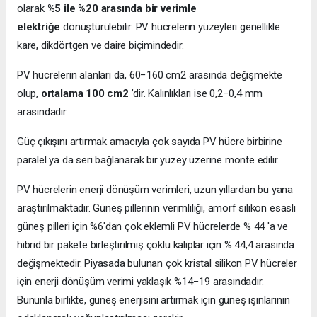
olarak
%5 ile %20 arasında bir verimle
elektriğe
dönüştürülebilir. PV hücrelerin yüzeyleri genellikle
kare, dikdörtgen ve daire biçimindedir.
PV hücrelerin alanları da, 60−160 cm2 arasında değişmekte
olup,
ortalama 100 cm2
’dir. Kalınlıkları ise 0,2−0,4 mm
arasındadır.
Güç çıkışını artırmak amacıyla çok sayıda PV hücre birbirine
paralel ya da seri bağlanarak bir yüzey üzerine monte edilir.
PV hücrelerin enerji dönüşüm verimleri, uzun yıllardan bu yana
araştırılmaktadır. Güneş pillerinin verimliliği, amorf silikon esaslı
güneş pilleri için %6'dan çok eklemli PV hücrelerde % 44 'a ve
hibrid bir pakete birleştirilmiş çoklu kalıplar için % 44,4 arasında
değişmektedir. Piyasada bulunan çok kristal silikon PV hücreler
için enerji dönüşüm verimi yaklaşık %14−19 arasındadır.
Bununla birlikte, güneş enerjisini artırmak için güneş ışınlarının