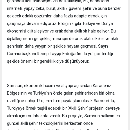
çapındaki ileri teknolojimizin de katkısıyla; 5G, nesnelerin
interneti, yapay zeka, bulut, akıllı / güvenli şehir ve buna benzer
gelecek odaklı çözümleri daha fazla adapte etmek için
çalışmaya devam ediyoruz. Bildiğiniz gibi Türkiye ve Dünya
ekonomisi dijitalleşiyor ve artık daha akıllı bir hale geliyor. Bu
dijitalleşmenin gerçekleşmesi için de artık akıllı ülkeler ve akıllı
şehirlerin daha yaygın bir şekilde hayata geçmesi, Sayın
Cumhurbaşkanı Recep Tayyip Erdoğan’ın da yol gösterdiği
şekilde önemli bir gereklilik diye düşünüyoruz.
Samsun, ekonomik hacim ve altyapı açısından Karadeniz
Bölgesi’nin ve Türkiye’nin önde gelen şehirlerinden biri olma
özelliğine sahip. Projenin tüm paydaşları olarak Samsun’da,
Türkiye’ye örnek teşkil edecek bir ‘Akıllı Şehir’ projesini devreye
almak için mutabakata vardık. Bu projeyle, Samsun halkının en
güncel akıllı şehir teknolojilerini herkesten önce