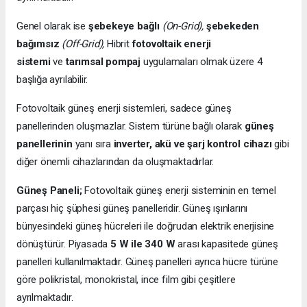
Genel olarak ise
şebekeye bağlı
(On-Grid),
şebekeden
bağımsız
(Off-Grid),
Hibrit
fotovoltaik enerji
sistemi
ve
tarımsal pompaj
uygulamaları olmak üzere 4
başlığa ayrılabilir.
Fotovoltaik güneş enerji sistemleri, sadece güneş
panellerinden oluşmazlar. Sistem türüne bağlı olarak
güneş
panellerinin
yanı sıra
inverter, akü ve şarj kontrol cihazı
gibi
diğer önemli cihazlarından da oluşmaktadırlar.
Güneş Paneli;
Fotovoltaik güneş enerji sisteminin en temel
parçası hiç şüphesi güneş panelleridir. Güneş ışınlarını
bünyesindeki güneş hücreleri ile doğrudan elektrik enerjisine
dönüştürür. Piyasada
5 W ile 340 W
arası kapasitede güneş
panelleri kullanılmaktadır. Güneş panelleri ayrıca hücre türüne
göre polikristal, monokristal, ince film gibi çeşitlere
ayrılmaktadır.