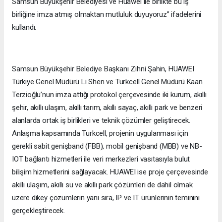
Samsun Büyükşehir Belediyesi ve Huawei ile birlikte bu iş
birliğine imza atmış olmaktan mutluluk duyuyoruz” ifadelerini
kullandı.
Samsun Büyükşehir Belediye Başkanı Zihni Şahin, HUAWEI
Türkiye Genel Müdürü Li Shen ve Turkcell Genel Müdürü Kaan
Terzioğlu’nun imza attığı protokol çerçevesinde iki kurum, akıllı
şehir, akıllı ulaşım, akıllı tarım, akıllı sayaç, akıllı park ve benzeri
alanlarda ortak iş birlikleri ve teknik çözümler geliştirecek.
Anlaşma kapsamında Turkcell, projenin uygulanması için
gerekli sabit genişband (FBB), mobil genişband (MBB) ve NB-
IOT bağlantı hizmetleri ile veri merkezleri vasıtasıyla bulut
bilişim hizmetlerini sağlayacak. HUAWEI ise proje çerçevesinde
akıllı ulaşım, akıllı su ve akıllı park çözümleri de dahil olmak
üzere dikey çözümlerin yanı sıra, IP ve IT ürünlerinin teminini
gerçekleştirecek.