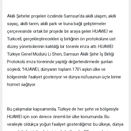
Akıllı Şehirler projeleri özelinde Samsun’da akıllı ulaşım, akıllı
sayaç, akıllı tarım, akıllı park ve buna bağlı geliştirmeler
çerçevesinde ortak bir projede bir araya gelen HUAWEI ve
Turkcell, gerçekleştirecekleri iş birliğinin ön protokolüne üst
düzey yöneticilerinin katıldığı bir törenle imza attı. HUAWEI
Türkiye Genel Müdürü Li Shen, Samsun Akıllı Şehir İş Birliği
Protokolü imza töreninde yaptığı değerlendirmede şunları
söyledi; “HUAWEI, dünyanın toplam 170’i aşkın ülke ve
bölgesinde faaliyet gösteriyor ve dünya nüfusunun üçte birine
hizmet sağlıyor.
Bu çalışmalar kapsamında, Türkiye de her şehri ve bölgesiyle
HUAWEI için son derece önemli bir ülke konumunda. Bu
vesileyle oldukça yoğun faaliyet gösterdiğimiz bu ülkeye, dünya