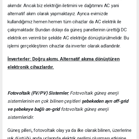
akımdır. Ancak biz elektriğin iletimini ve dağıtımını AC yani
alternatif akım olarak yapmaktayız. Ayrıca evimizde
kullandığımız hemen hemen tüm cihazlar da AC elektrik ile
çalışmaktadır. Bundan dolayı da güneş panellerinin ürettiği DC
elektrik en verimli bir şekilde AC elektriğe dönüştürülmelidir. Bu
işlemi gerçekleştiren cihazlar da inverter olarak adlandırılır.
İnverterler: Doğru akımı, Alternatif akıma dönüştüren
elektronik cihazlardır.
Fotovoltaik (FV/PV)
Sistemler
; Fotovoltaik güneş enerji
sistemlerinin en çok bilinen çeşitleri
şebekeden ayrı off-grid
ve şebekeye bağlı on-grid
fotovoltaik güneş enerji
sistemleridir.
Güneş pilleri
,
fotovoltaik olay ya da ilke olarak bilinen, üzerlerine
ışık düştüğü anda uçlarında elektrik gerilimi oluşması etkisine