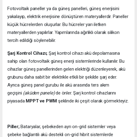
Fotovoltaik paneller ya da güneş panelleri, güneş enerjisini
yakalayıp, elektrik enerjisine dönüştüren materyallerdir. Paneller
küçük hücrelerden oluşurlar. Bu hücreler yarı iletken
materyallerden yapılırlar. Yapımlarında ağırlıklı olarak silikon
tercih edildiği söylenebilir.
Şarj Kontrol Cihazı;
Şarj kontrol cihazı akü depolamasına
sahip olan fotovoltaik güneş enerji sistemlerinde kullanılır. Bu
cihazlar güneş panellerinden gelen elektriği düzenleyerek, akü
grubunu daha sabit bir elektrikle etkili bir şekilde şarj eder.
Ayrıca güneş panel gurubu ile akü arasında ters akım
geçişini
(aküden panele)
de önler. Şarj kontrol cihazlarını
piyasada
MPPT ve PWM
şeklinde iki çeşit olarak görmekteyiz.
Piller;
Bataryalar, şebekeden ayrı on-grid sistemler veya
şebeke bağlantılı akü destekli on-grid hibrit sistemlerde