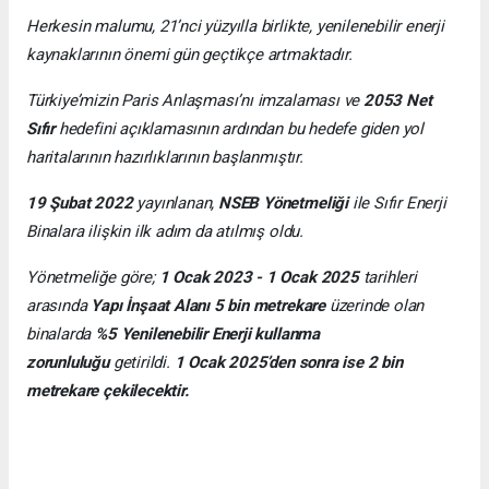
Herkesin malumu, 21’nci yüzyılla birlikte, yenilenebilir enerji
kaynaklarının önemi gün geçtikçe artmaktadır.
Türkiye’mizin Paris Anlaşması’nı imzalaması ve
2053 Net
Sıfır
hedefini açıklamasının ardından bu hedefe giden yol
haritalarının hazırlıklarının başlanmıştır.
19 Şubat 2022
yayınlanan,
NSEB Yönetmeliği
ile Sıfır Enerji
Binalara ilişkin ilk adım da atılmış oldu.
Yönetmeliğe göre;
1 Ocak 2023 - 1 Ocak 2025
tarihleri
arasında
Yapı İnşaat Alanı 5 bin metrekare
üzerinde olan
binalarda
%5 Yenilenebilir Enerji kullanma
zorunluluğu
getirildi.
1 Ocak 2025’den sonra ise 2 bin
metrekare çekilecektir.