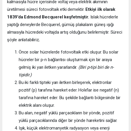
kalmasıyla hücre içerisinde voltaj veya elektrik akımının
üretilmesi süreci fotovoltaik etki demektir.
Etkiyi ilk olarak
1839’da
Edmond Becquerel keşfetmiştir.
Islak hücrelerle
yaptığı deneylerde Becquerel, gümüş plakaların güneş ışığı
almasıyla hücredeki voltajda artış olduğunu belirlemiştir. Süreci
şöyle anlatabiliriz;
Önce solar hücrelerde fotovoltaik etki oluşur. Bu solar
hücreler bir p-n bağlantısı oluşturmak için bir araya
gelmiş iki yarı iletken yararlandır.
(Biri p-tipi biri de n-
tipidir.)
Bu iki farklı tipteki yarı iletken birleşerek, elektronlar
pozitif (p) tarafına hareket eder. Hole’lar ise negatif (n)
tarafına hareket eder. Bu şekilde bağlantı bölgesinde bir
elektrik alanı oluşur.
Bu alan, negatif yüklü parçacıkların bir yönde, pozitif
yüklü parçacıklarında diğer bir yönde hareketini sağlar.
Işık, küçük elektromanyetik radyasyon veya enerji