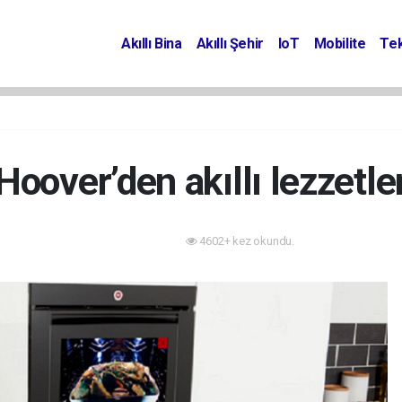
Akıllı Bina
Akıllı Şehir
IoT
Mobilite
Tek
Hoover’den akıllı lezzetle
4602+ kez okundu.
Akıllı Bina