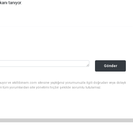
kanı tanıyor.
Gönder
uyor ve akillibinam.com sitesine yaptığınız yorumunuzla ilgili doğrudan veya dolaylı
n tüm yorumlardan site yönetimi hiçbir şekilde sorumlu tutulamaz.