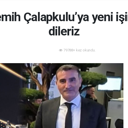
mih Çalapkulu’ya yeni işi
dileriz
79788+ kez okundu.
Sektörden