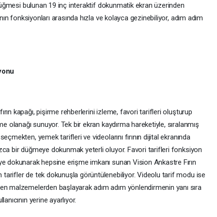
a düğmesi bulunan 19 inç interaktif dokunmatik ekran üzerinden
rının fonksiyonları arasında hızla ve kolayca gezinebiliyor, adım adım
yonu
ın kapağı, pişirme rehberlerini izleme, favori tarifleri oluşturup
şme olanağı sunuyor. Tek bir ekran kaydırma hareketiyle, sıralanmış
eçmekten, yemek tarifleri ve videolarını fırının dijital ekranında
zca bir düğmeye dokunmak yeterli oluyor. Favori tarifleri fonksiyon
eye dokunarak hepsine erişme imkanı sunan Vision Ankastre Fırın
arifler de tek dokunuşla görüntülenebiliyor. Videolu tarif modu ise
eken malzemelerden başlayarak adım adım yönlendirmenin yanı sıra
lanıcının yerine ayarlıyor.