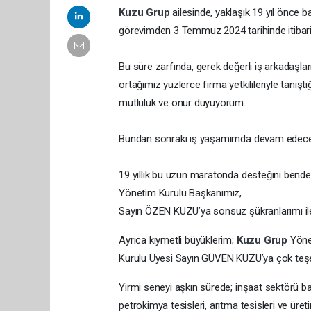
Kuzu Grup
ailesinde, yaklaşık 19 yıl önce b
görevimden 3 Temmuz 2024 tarihinde itibari
Bu süre zarfında, gerek değerli iş arkadaşl
ortağımız yüzlerce firma yetkilileriyle tanışt
mutluluk ve onur duyuyorum.
Bundan sonraki iş yaşamımda devam edeceği
19 yıllık bu uzun maratonda desteğini ben
Yönetim Kurulu Başkanımız,
Sayın ÖZEN KUZU’ya sonsuz şükranlarımı il
Ayrıca kıymetli büyüklerim;
Kuzu Grup
Yöne
Kurulu Üyesi Sayın GÜVEN KUZU’ya çok teş
Yirmi seneyi aşkın sürede; inşaat sektörü b
petrokimya tesisleri, arıtma tesisleri ve üre