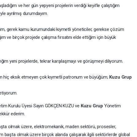
aşladığım ve her gün yepyeni projelerin verdiği keyifle çalıştığım
yle ayrılmış durumdayım.
arım, gerek kamu kurumundaki kıymetli yöneticiler, gerekse çözüm
ığım ve birçok projede çalışma fırsatını elde ettiğim için büyük
m yeni projelerde, tekrar karşılaşmayı ve görüşmeyi diliyorum.
den hiç eksik etmeyen çok kıymetli patronum ve büyüğüm;
Kuzu Grup
etiyorum.
tim Kurulu Üyesi Sayın GÖKÇEN KUZU ve
Kuzu Grup
Yönetim
ekkür ederim.
aşta olmak üzere, elektromekanik, maden sektörü, prosesler,
tim başta olmak üzere birçok alanda çalışarak ilgili sektörlerde global