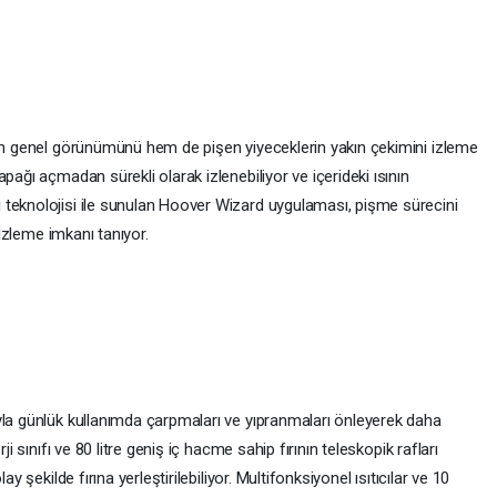
nin genel görünümünü hem de pişen yiyeceklerin yakın çekimini izleme
pağı açmadan sürekli olarak izlenebiliyor ve içerideki ısının
 teknolojisi ile sunulan Hoover Wizard uygulaması, pişme sürecini
 izleme imkanı tanıyor.
yla günlük kullanımda çarpmaları ve yıpranmaları önleyerek daha
ji sınıfı ve 80 litre geniş iç hacme sahip fırının teleskopik rafları
y şekilde fırına yerleştirilebiliyor. Multifonksiyonel ısıtıcılar ve 10