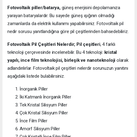
Fotovoltaik piller/batarya,
güneş enerjisini depolamanıza
yarayan bataryalardır. Bu sayede güneş ışığının olmadığı
zamanlarda da elektrik kullanımı yapabilirsiniz. Fotovoltaik pil
nedir sorusu yanıtlandığına göre pil çeşitlerinden bahsedebiliriz.
Fotovoltaik Pil Çeşitleri Nelerdir;
Pil çeşitleri
, 4 farklı
teknoloji çerçevesinde incelenebilir. Bu 4 teknoloji:
kristal
yapılı, ince film teknolojisi, birleşik ve nanoteknoloji
olarak
adlandırılırlar. Fotovoltaik pil çeşitleri nelerdir sorunuzun yanıtını
aşağıdaki listede bulabilirsiniz.
İnorganik Piller
İki Katmanlı İnorganik Piller
Tek Kristal Silisyum Piller
Çok Kristal Silisyum Piller
İnce Film Piller
Amorf Silisyum Piller
Çok Kristalli İnce Film Piller