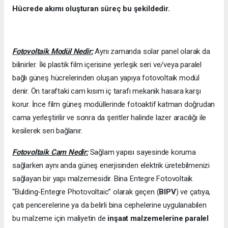
Hücrede akımı oluşturan süreç bu şekildedir.
Fotovoltaik Modül Nedir:
Aynı zamanda solar panel olarak da
bilinirler. İki plastik film içerisine yerleşik seri ve/veya paralel
bağlı güneş hücrelerinden oluşan yapıya fotovoltaik modül
denir. Ön taraftaki cam kısım iç tarafı mekanik hasara karşı
korur. İnce film güneş modüllerinde fotoaktif katman doğrudan
cama yerleştirilir ve sonra da şeritler halinde lazer aracılığı ile
kesilerek seri bağlanır.
Fotovoltaik Cam Nedir:
Sağlam yapısı sayesinde koruma
sağlarken aynı anda güneş enerjisinden elektrik üretebilmenizi
sağlayan bir yapı malzemesidir. Bina Entegre Fotovoltaik
“Bulding-Entegre Photovoltaic” olarak geçen (
BIPV
) ve çatıya,
çatı pencerelerine ya da belirli bina cephelerine uygulanabilen
bu malzeme için maliyetin de
inşaat malzemelerine paralel