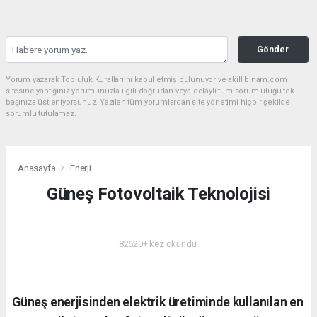
Gönder
Yorum yazarak Topluluk Kuralları’nı kabul etmiş bulunuyor ve akillibinam.com
sitesine yaptığınız yorumunuzla ilgili doğrudan veya dolaylı tüm sorumluluğu tek
başınıza üstleniyorsunuz. Yazılan tüm yorumlardan site yönetimi hiçbir şekilde
sorumlu tutulamaz.
Anasayfa
Enerji
Güneş Fotovoltaik Teknolojisi
ENERJI
82620+ kez okundu.
Güneş enerjisinden elektrik üretiminde kullanılan en