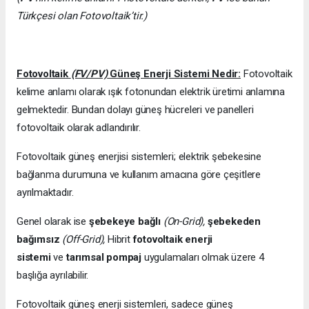
Türkçesi olan Fotovoltaik’tir.)
Fotovoltaik
(FV/PV)
Güneş Enerji Sistemi Nedir:
Fotovoltaik
kelime anlamı olarak ışık fotonundan elektrik üretimi anlamına
gelmektedir. Bundan dolayı güneş hücreleri ve panelleri
fotovoltaik olarak adlandırılır.
Fotovoltaik güneş enerjisi sistemleri; elektrik şebekesine
bağlanma durumuna ve kullanım amacına göre çeşitlere
ayrılmaktadır.
Genel olarak ise
şebekeye bağlı
(On-Grid),
şebekeden
bağımsız
(Off-Grid),
Hibrit
fotovoltaik enerji
sistemi
ve
tarımsal pompaj
uygulamaları olmak üzere 4
başlığa ayrılabilir.
Fotovoltaik güneş enerji sistemleri, sadece güneş