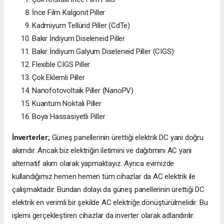
İnce Film Kalgonit Piller
Kadmiyum Tellürid Piller (CdTe)
Bakır İndiyum Diseleneid Piller
Bakır İndiyum Galyum Diseleneid Piller (CIGS)
Flexible CIGS Piller
Çok Eklemli Piller
Nanofotovoltaik Piller (NanoPV)
Kuantum Noktalı Piller
Boya Hassasiyetli Piller
İnverterler;
Güneş panellerinin ürettiği elektrik DC yani doğru
akımdır. Ancak biz elektriğin iletimini ve dağıtımını AC yani
alternatif akım olarak yapmaktayız. Ayrıca evimizde
kullandığımız hemen hemen tüm cihazlar da AC elektrik ile
çalışmaktadır. Bundan dolayı da güneş panellerinin ürettiği DC
elektrik en verimli bir şekilde AC elektriğe dönüştürülmelidir. Bu
işlemi gerçekleştiren cihazlar da inverter olarak adlandırılır.