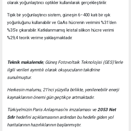
olarak yoğunlaştırıcı optikler kullanılarak gerçekleştirilir.
Tipik bir yoğunlaştırıcı sistem, güneşin 6−400 katı bir ışık
yoğunluğunu kullanabilir ve GaAs hücrenin verimini %31'den
%35'e çıkarabilir. Katkılanmamış kristal silikon hücre verimi
%29,4 teorik verime yaklaşmaktadır.
Teknik makalemde
;
Güneş Fotovoltaik Teknolojisi
(GES)’lerle
ilgili verileri ayrıntılı olarak okuyucuların takdirine
sunulmuştur.
Herkesin malumu, 21’nci yüzyılla birlikte, yenilenebilir enerji
kaynaklarının önemi gün geçtikçe artmaktadır.
Türkiye’mizin Paris Anlaşması’nı imzalaması ve
2053 Net
Sıfır
hedefini açıklamasının ardından bu hedefe giden yol
haritalarının hazırlıklarının başlanmıştır.