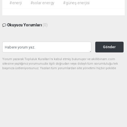
#enerji
#solar energy
#güneş enerjisi
Okuyucu Yorumları
(0)
Gönder
Yorum yazarak Topluluk Kuralları’nı kabul etmiş bulunuyor ve akillibinam.com
sitesine yaptığınız yorumunuzla ilgili doğrudan veya dolaylı tüm sorumluluğu tek
başınıza üstleniyorsunuz. Yazılan tüm yorumlardan site yönetimi hiçbir şekilde
sorumlu tutulamaz.
haber paketi
haber scripti
haber yazılımı
Tüm hakları saklı tutulmaktadır.Copyright 2026©
Haber Yazılımı:
Web Aksiyon ®