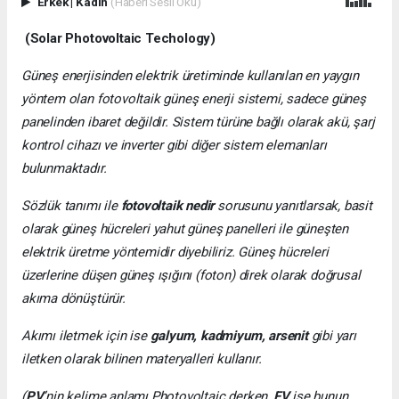
Erkek
|
Kadın
(Haberi Sesli Oku)
(Solar Photovoltaic Techology)
Güneş enerjisinden elektrik üretiminde kullanılan en yaygın
yöntem olan fotovoltaik güneş enerji sistemi, sadece güneş
panelinden ibaret değildir. Sistem türüne bağlı olarak akü, şarj
kontrol cihazı ve inverter gibi diğer sistem elemanları
bulunmaktadır.
Sözlük tanımı ile
fotovoltaik nedir
sorusunu yanıtlarsak, basit
olarak güneş hücreleri yahut güneş panelleri ile güneşten
elektrik üretme yöntemidir diyebiliriz. Güneş hücreleri
üzerlerine düşen güneş ışığını (foton) direk olarak doğrusal
akıma dönüştürür.
Akımı iletmek için ise
galyum, kadmiyum, arsenit
gibi yarı
iletken olarak bilinen materyalleri kullanır.
(
PV
’nin kelime anlamı Photovoltaic derken,
FV
ise bunun