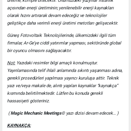
üretme, komple bitecektir. Önümüzdeki yüzyıllar insanlık
açısından enerji üretiminin; yenilenebilir enerji kaynakları
olarak hızını artırarak devam edeceğiz ve teknolojiler
geliştikçe daha verimli enerji üretimi metotları gelişecektir.
Güneş Fotovoltaik Teknolojilerinde, ülkemizdeki ilgili tüm
firmalar, Ar-Ge’ye ciddi yatırımlar yapması, sektöründe global
bir oyuncu olmasını sağlayacaktır.
Not:
Yazıdaki resimler bilgi amaçlı konulmuştur.
Yayınlamasında telif ihlali anlamında sıkıntı yaşanması adına,
gerekli prosedürleri yapılması yayıncı kuruluşa aittir. Teknik
yazı ve/veya makale de, alıntı yapılan kaynaklar “kaynakça”
kısmında belirtilmektedir. Lütfen bu konuda gerekli
hassasiyeti gösteriniz.
(
Magic Mechanic Meetings
© yazı dizisi devam edecek… )
KAYNAKÇA: