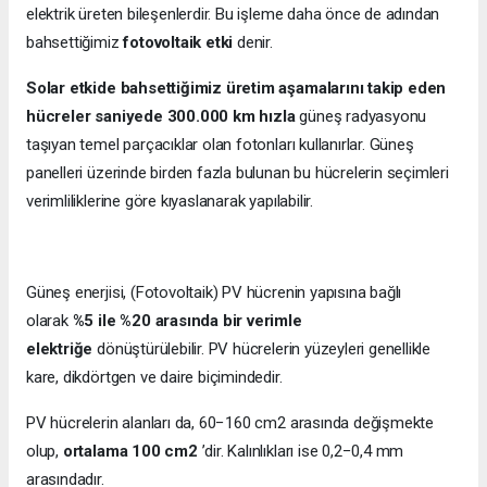
elektrik üreten bileşenlerdir. Bu işleme daha önce de adından
bahsettiğimiz
fotovoltaik etki
denir.
Solar etkide bahsettiğimiz üretim aşamalarını takip eden
hücreler saniyede 300.000 km hızla
güneş radyasyonu
taşıyan temel parçacıklar olan fotonları kullanırlar. Güneş
panelleri üzerinde birden fazla bulunan bu hücrelerin seçimleri
verimliliklerine göre kıyaslanarak yapılabilir.
Güneş enerjisi, (Fotovoltaik) PV hücrenin yapısına bağlı
olarak
%5 ile %20 arasında bir verimle
elektriğe
dönüştürülebilir. PV hücrelerin yüzeyleri genellikle
kare, dikdörtgen ve daire biçimindedir.
PV hücrelerin alanları da, 60−160 cm2 arasında değişmekte
olup,
ortalama 100 cm2
’dir. Kalınlıkları ise 0,2−0,4 mm
arasındadır.