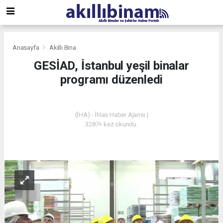
Anasayfa
Akıllı Bina
GESİAD, İstanbul yeşil binalar
programı düzenledi
AKILLI BINA
(İHA) - İhlas Haber Ajansı |
3287+ kez okundu.