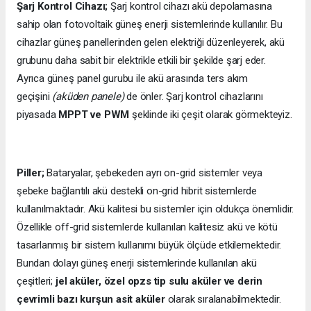
Şarj Kontrol Cihazı;
Şarj kontrol cihazı akü depolamasına
sahip olan fotovoltaik güneş enerji sistemlerinde kullanılır. Bu
cihazlar güneş panellerinden gelen elektriği düzenleyerek, akü
grubunu daha sabit bir elektrikle etkili bir şekilde şarj eder.
Ayrıca güneş panel gurubu ile akü arasında ters akım
geçişini
(aküden panele)
de önler. Şarj kontrol cihazlarını
piyasada
MPPT ve PWM
şeklinde iki çeşit olarak görmekteyiz.
Piller;
Bataryalar, şebekeden ayrı on-grid sistemler veya
şebeke bağlantılı akü destekli on-grid hibrit sistemlerde
kullanılmaktadır. Akü kalitesi bu sistemler için oldukça önemlidir.
Özellikle off-grid sistemlerde kullanılan kalitesiz akü ve kötü
tasarlanmış bir sistem kullanımı büyük ölçüde etkilemektedir.
Bundan dolayı güneş enerji sistemlerinde kullanılan akü
çeşitleri;
jel aküler, özel opzs tip sulu aküler ve derin
çevrimli bazı kurşun asit aküler
olarak sıralanabilmektedir.