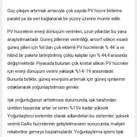
Güç çıkışını artırmak amacıyla çok sayıda PV hücre birbirine
paralel ya da seri bağlanarak bir yüzey üzerine monte edilir.
PV hücrelerin enerji dönüşüm verimleri, uzun yıllardan bu yana
araştırılmaktadır. Güneş pillerinin verimliliği, amorf silikon esaslı
güneş pilleri için %6'dan çok eklemli PV hücrelerde % 44 'a ve
hibrid bir pakete birleştirilmiş çoklu kalıplar için % 44,4 arasında
değişmektedir. Piyasada bulunan çok kristal silikon PV hücreler
için enerji dönüşüm verimi yaklaşık %14−19 arasındadır.
Bununla birlikte, güneş enerjisini artırmak için güneş ışınlarının
odaklanarak yoğunlaştırılması gerekir.
Işık yoğunluğunun arttırılması durumunda, ışık tarafından
üretilen taşıyıcılar artar ve verim %15'e kadar yükselir.
Yoğunlaştırıcı sistemler olarak adlandırılan bu sistemler, yüksek
verimli GaAs hücrelerinin geliştirilmesinin sonucunda, maliyet
rekabetine girmeye başlamışlardır. Yoğunlaştırma işlemi tipik