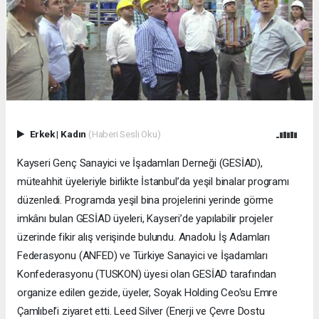
Erkek
|
Kadın
(Haberi Sesli Oku)
Kayseri Genç Sanayici ve İşadamları Derneği (GESİAD),
müteahhit üyeleriyle birlikte İstanbul’da yeşil binalar programı
düzenledi. Programda yeşil bina projelerini yerinde görme
imkânı bulan GESİAD üyeleri, Kayseri’de yapılabilir projeler
üzerinde fikir alış verişinde bulundu. Anadolu İş Adamları
Federasyonu (ANFED) ve Türkiye Sanayici ve İşadamları
Konfederasyonu (TUSKON) üyesi olan GESİAD tarafından
organize edilen gezide, üyeler, Soyak Holding Ceo'su Emre
Çamlıbel’i ziyaret etti. Leed Silver (Enerji ve Çevre Dostu