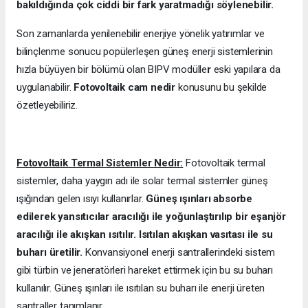
bakıldığında çok ciddi bir fark yaratmadığı söylenebilir.
Son zamanlarda yenilenebilir enerjiye yönelik yatırımlar ve
bilinçlenme sonucu popülerleşen güneş enerji sistemlerinin
hızla büyüyen bir bölümü olan BIPV modülle
r
eski yapılara da
uygulanabilir.
Fotovoltaik cam nedir
konusunu bu şekilde
özetleyebiliriz.
Fotovoltaik Termal Sistemler Nedir:
Fotovoltaik termal
sistemler, daha yaygın adı ile solar termal sistemler güneş
ışığından gelen ısıyı kullanırlar.
Güneş ışınları absorbe
edilerek yansıtıcılar aracılığı ile yoğunlaştırılıp bir eşanjör
aracılığı ile akışkan ısıtılır. Isıtılan akışkan vasıtası ile su
buharı üretilir.
Konvansiyonel enerji santrallerindeki sistem
gibi türbin ve jeneratörleri hareket ettirmek için bu su buharı
kullanılır. Güneş ışınları ile ısıtılan su buharı ile enerji üreten
santraller tanımlanır.