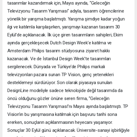
tasarımlar kazandırmak için, Mayıs ayında, “Geleceğin
Televizyonu Tasarım Yarışması“ adıyla, tasarım öğrencilerine
yönelik bir yarışma başlatmıştı. Yarışma şimdiye kadar yoğun
ilgi ve katılımla karşılaşırken, yarışmayı kazanan tasarım 30
Eylül’de açıklanacak. İlk üçe giren tasarımların sahipleri, Ekim
ayında gerçekleşecek Dutch Design Week’e katılma ve
Amsterdam Philips tasarım stüdyosuna ziyaret hakkı
kazanacak. Ve de İstanbul Design Week’te tasarımları
sergilenecek. Dünyada ve Türkiye’de Philips markalı
televizyonları pazara sunan TP Vision, genç yetenekleri
desteklemeyi sürdürüyor. Son olarak piyasaya sunulan
DesignLine modeliyle sadece teknolojide değil tasarımda da
öncü olduğunu gözler önüne seren firma, “Geleceğin
Televizyonu Tasarım Yarışması”nı Mayıs ayında başlatmıştı. TP
Vision’ın bu yarışmasına katılmak için başvuru tarihi sona
ererken, sonuçların açıklanmasının heyecanı yaşanıyor.
Sonuçlar 30 Eylül günü açıklanacak. Üniversite-sanayi işbirliğiyle