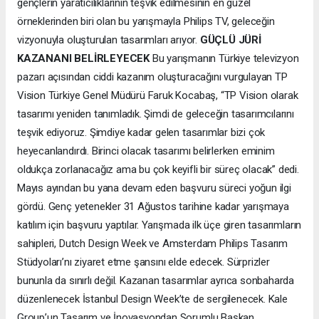
gençlerin yaratıcılıklarının teşvik edilmesinin en güzel
örneklerinden biri olan bu yarışmayla Philips TV, geleceğin
vizyonuyla oluşturulan tasarımları arıyor.
GÜÇLÜ JÜRİ
KAZANANI BELİRLEYECEK
Bu yarışmanın Türkiye televizyon
pazarı açısından ciddi kazanım oluşturacağını vurgulayan TP
Vision Türkiye Genel Müdürü Faruk Kocabaş, “TP Vision olarak
tasarımı yeniden tanımladık. Şimdi de geleceğin tasarımcılarını
teşvik ediyoruz. Şimdiye kadar gelen tasarımlar bizi çok
heyecanlandırdı. Birinci olacak tasarımı belirlerken eminim
oldukça zorlanacağız ama bu çok keyifli bir süreç olacak” dedi.
Mayıs ayından bu yana devam eden başvuru süreci yoğun ilgi
gördü. Genç yetenekler 31 Ağustos tarihine kadar yarışmaya
katılım için başvuru yaptılar. Yarışmada ilk üçe giren tasarımların
sahipleri, Dutch Design Week ve Amsterdam Philips Tasarım
Stüdyoları’nı ziyaret etme şansını elde edecek. Sürprizler
bununla da sınırlı değil. Kazanan tasarımlar ayrıca sonbaharda
düzenlenecek İstanbul Design Week’te de sergilenecek. Kale
Group’un Tasarım ve İnovasyondan Sorumlu Başkan