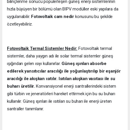
bilinçlenme sonucu popülerleşen güneş enerji sistemlerinin
hızla büyüyen bir bölümü olan BIPV modülle
r
eski yapılara da
uygulanabilir.
Fotovoltaik cam nedir
konusunu bu şekilde
özetleyebiliriz.
Fotovoltaik Termal Sistemler Nedir:
Fotovoltaik termal
sistemler, daha yaygın adı ile solar termal sistemler güneş
ışığından gelen ısıyı kullanırlar.
Güneş ışınları absorbe
edilerek yansıtıcılar aracılığı ile yoğunlaştırılıp bir eşanjör
aracılığı ile akışkan ısıtılır. Isıtılan akışkan vasıtası ile su
buharı üretilir.
Konvansiyonel enerji santrallerindeki sistem
gibi türbin ve jeneratörleri hareket ettirmek için bu su buharı
kullanılır. Güneş ışınları ile ısıtılan su buharı ile enerji üreten
santraller tanımlanır.