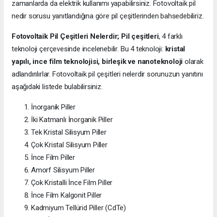
zamanlarda da elektrik kullanımı yapabilirsiniz. Fotovoltaik pil
nedir sorusu yanıtlandığına göre pil çeşitlerinden bahsedebiliriz.
Fotovoltaik Pil Çeşitleri Nelerdir;
Pil çeşitleri
, 4 farklı
teknoloji çerçevesinde incelenebilir. Bu 4 teknoloji:
kristal
yapılı, ince film teknolojisi, birleşik ve nanoteknoloji
olarak
adlandırılırlar. Fotovoltaik pil çeşitleri nelerdir sorunuzun yanıtını
aşağıdaki listede bulabilirsiniz.
İnorganik Piller
İki Katmanlı İnorganik Piller
Tek Kristal Silisyum Piller
Çok Kristal Silisyum Piller
İnce Film Piller
Amorf Silisyum Piller
Çok Kristalli İnce Film Piller
İnce Film Kalgonit Piller
Kadmiyum Tellürid Piller (CdTe)