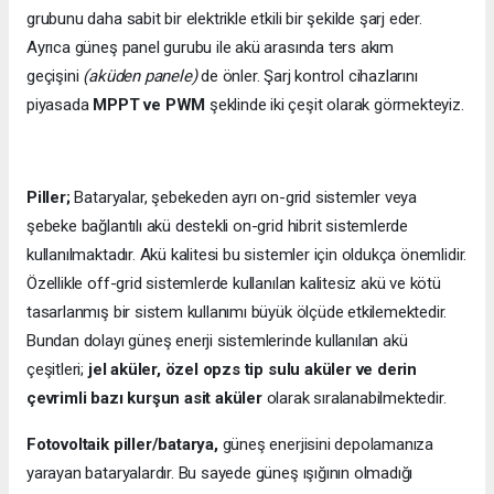
grubunu daha sabit bir elektrikle etkili bir şekilde şarj eder.
Ayrıca güneş panel gurubu ile akü arasında ters akım
geçişini
(aküden panele)
de önler. Şarj kontrol cihazlarını
piyasada
MPPT ve PWM
şeklinde iki çeşit olarak görmekteyiz.
Piller;
Bataryalar, şebekeden ayrı on-grid sistemler veya
şebeke bağlantılı akü destekli on-grid hibrit sistemlerde
kullanılmaktadır. Akü kalitesi bu sistemler için oldukça önemlidir.
Özellikle off-grid sistemlerde kullanılan kalitesiz akü ve kötü
tasarlanmış bir sistem kullanımı büyük ölçüde etkilemektedir.
Bundan dolayı güneş enerji sistemlerinde kullanılan akü
çeşitleri;
jel aküler, özel opzs tip sulu aküler ve derin
çevrimli bazı kurşun asit aküler
olarak sıralanabilmektedir.
Fotovoltaik piller/batarya,
güneş enerjisini depolamanıza
yarayan bataryalardır. Bu sayede güneş ışığının olmadığı