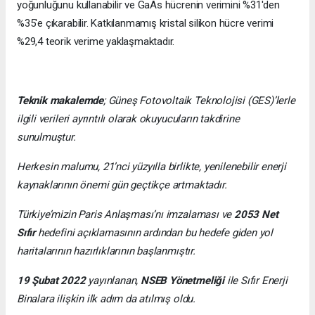
yoğunluğunu kullanabilir ve GaAs hücrenin verimini %31'den
%35'e çıkarabilir. Katkılanmamış kristal silikon hücre verimi
%29,4 teorik verime yaklaşmaktadır.
Teknik makalemde
;
Güneş Fotovoltaik Teknolojisi
(GES)’lerle
ilgili verileri ayrıntılı olarak okuyucuların takdirine
sunulmuştur.
Herkesin malumu, 21’nci yüzyılla birlikte, yenilenebilir enerji
kaynaklarının önemi gün geçtikçe artmaktadır.
Türkiye’mizin Paris Anlaşması’nı imzalaması ve
2053 Net
Sıfır
hedefini açıklamasının ardından bu hedefe giden yol
haritalarının hazırlıklarının başlanmıştır.
19 Şubat 2022
yayınlanan,
NSEB Yönetmeliği
ile Sıfır Enerji
Binalara ilişkin ilk adım da atılmış oldu.