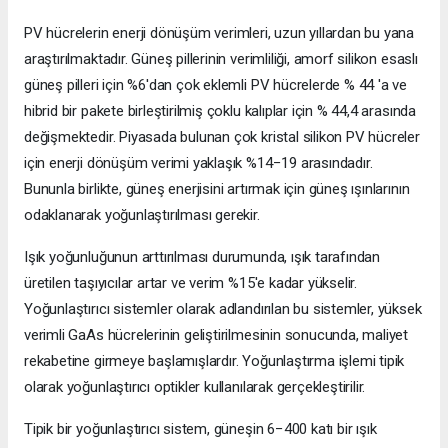
PV hücrelerin enerji dönüşüm verimleri, uzun yıllardan bu yana
araştırılmaktadır. Güneş pillerinin verimliliği, amorf silikon esaslı
güneş pilleri için %6'dan çok eklemli PV hücrelerde % 44 'a ve
hibrid bir pakete birleştirilmiş çoklu kalıplar için % 44,4 arasında
değişmektedir. Piyasada bulunan çok kristal silikon PV hücreler
için enerji dönüşüm verimi yaklaşık %14−19 arasındadır.
Bununla birlikte, güneş enerjisini artırmak için güneş ışınlarının
odaklanarak yoğunlaştırılması gerekir.
Işık yoğunluğunun arttırılması durumunda, ışık tarafından
üretilen taşıyıcılar artar ve verim %15'e kadar yükselir.
Yoğunlaştırıcı sistemler olarak adlandırılan bu sistemler, yüksek
verimli GaAs hücrelerinin geliştirilmesinin sonucunda, maliyet
rekabetine girmeye başlamışlardır. Yoğunlaştırma işlemi tipik
olarak yoğunlaştırıcı optikler kullanılarak gerçekleştirilir.
Tipik bir yoğunlaştırıcı sistem, güneşin 6−400 katı bir ışık