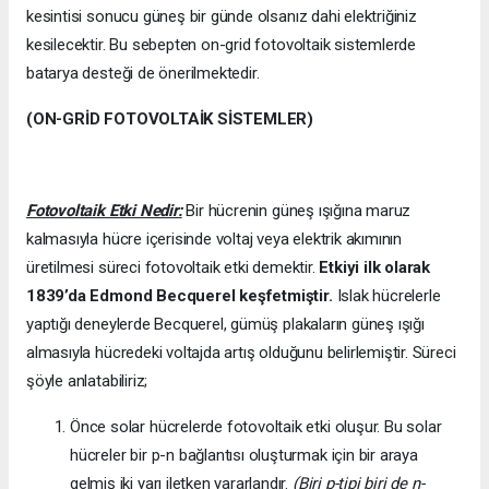
kesintisi sonucu güneş bir günde olsanız dahi elektriğiniz
kesilecektir. Bu sebepten on-grid fotovoltaik sistemlerde
batarya desteği de önerilmektedir.
(ON-GRİD FOTOVOLTAİK SİSTEMLER)
Fotovoltaik Etki Nedir:
Bir hücrenin güneş ışığına maruz
kalmasıyla hücre içerisinde voltaj veya elektrik akımının
üretilmesi süreci fotovoltaik etki demektir.
Etkiyi ilk olarak
1839’da
Edmond Becquerel keşfetmiştir.
Islak hücrelerle
yaptığı deneylerde Becquerel, gümüş plakaların güneş ışığı
almasıyla hücredeki voltajda artış olduğunu belirlemiştir. Süreci
şöyle anlatabiliriz;
Önce solar hücrelerde fotovoltaik etki oluşur. Bu solar
hücreler bir p-n bağlantısı oluşturmak için bir araya
gelmiş iki yarı iletken yararlandır.
(Biri p-tipi biri de n-