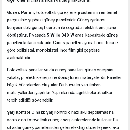
diğer önemli cihazlarından da oluşmaktadırlar.
Güneş Paneli;
Fotovoltaik güneş enerji sisteminin en temel
parçası hiç şüphesi güneş panelleridir. Güneş ışınlarını
bünyesindeki güneş hücreleri ile doğrudan elektrik enerjisine
dönüştürür. Piyasada
5 W ile 340 W
arası kapasitede güneş
panelleri kullanılmaktadır. Güneş panelleri ayrıca hücre türüne
göre polikristal, monokristal, ince film gibi çeşitlere
ayrılmaktadır.
Fotovoltaik paneller ya da güneş panelleri, güneş enerjisini
yakalayıp, elektrik enerjisine dönüştüren materyallerdir. Paneller
küçük hücrelerden oluşurlar. Bu hücreler yarı iletken
materyallerden yapılırlar. Yapımlarında ağırlıklı olarak silikon
tercih edildiği söylenebilir.
Şarj Kontrol Cihazı;
Şarj kontrol cihazı akü depolamasına
sahip olan fotovoltaik güneş enerji sistemlerinde kullanılır. Bu
cihazlar güneş panellerinden gelen elektriği düzenleyerek, akü