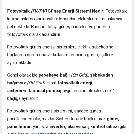
Fotovoltaik
(FV/PV)
Güneş Enerji Sistemi Nedir:
Fotovoltaik
kelime anlamı olarak ışık fotonundan elektrik üretimi anlamına
gelmektedir. Bundan dolayı güneş hücreleri ve panelleri
fotovoltaik olarak adlandırılır.
Fotovoltaik güneş enerjisi sistemleri; elektrik şebekesine
bağlanma durumuna ve kullanım amacına göre çeşitlere
ayrılmaktadır.
Genel olarak ise
şebekeye bağlı
(On-Grid),
şebekeden
bağımsız
(Off-Grid),
Hibrit
fotovoltaik enerji
sistemi
ve
tarımsal pompaj
uygulamaları olmak üzere 4
başlığa ayrılabilir.
Fotovoltaik güneş enerji sistemleri, sadece güneş
panellerinden oluşmazlar. Sistem türüne bağlı olarak
güneş
panellerinin
yanı sıra
inverter, akü ve şarj kontrol cihazı
gibi