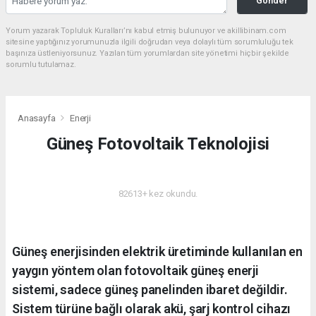
Gönder
Yorum yazarak Topluluk Kuralları’nı kabul etmiş bulunuyor ve akillibinam.com
sitesine yaptığınız yorumunuzla ilgili doğrudan veya dolaylı tüm sorumluluğu tek
başınıza üstleniyorsunuz. Yazılan tüm yorumlardan site yönetimi hiçbir şekilde
sorumlu tutulamaz.
Anasayfa
Enerji
Güneş Fotovoltaik Teknolojisi
ENERJI
82613+ kez okundu.
Güneş enerjisinden elektrik üretiminde kullanılan en
yaygın yöntem olan fotovoltaik güneş enerji
sistemi, sadece güneş panelinden ibaret değildir.
Sistem türüne bağlı olarak akü, şarj kontrol cihazı