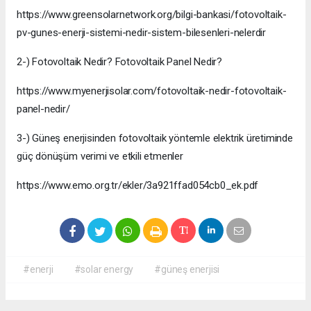
https://www.greensolarnetwork.org/bilgi-bankasi/fotovoltaik-
pv-gunes-enerji-sistemi-nedir-sistem-bilesenleri-nelerdir
2-) Fotovoltaik Nedir? Fotovoltaik Panel Nedir?
https://www.myenerjisolar.com/fotovoltaik-nedir-fotovoltaik-
panel-nedir/
3-) Güneş enerjisinden fotovoltaik yöntemle elektrik üretiminde
güç dönüşüm verimi ve etkili etmenler
https://www.emo.org.tr/ekler/3a921ffad054cb0_ek.pdf
#enerji
#solar energy
#güneş enerjisi