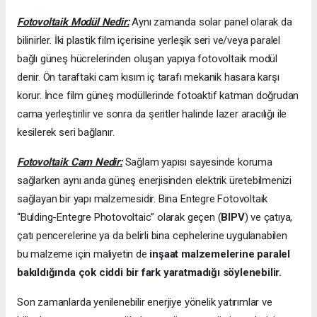
Fotovoltaik Modül Nedir:
Aynı zamanda solar panel olarak da
bilinirler. İki plastik film içerisine yerleşik seri ve/veya paralel
bağlı güneş hücrelerinden oluşan yapıya fotovoltaik modül
denir. Ön taraftaki cam kısım iç tarafı mekanik hasara karşı
korur. İnce film güneş modüllerinde fotoaktif katman doğrudan
cama yerleştirilir ve sonra da şeritler halinde lazer aracılığı ile
kesilerek seri bağlanır.
Fotovoltaik Cam Nedir:
Sağlam yapısı sayesinde koruma
sağlarken aynı anda güneş enerjisinden elektrik üretebilmenizi
sağlayan bir yapı malzemesidir. Bina Entegre Fotovoltaik
“Bulding-Entegre Photovoltaic” olarak geçen (
BIPV
) ve çatıya,
çatı pencerelerine ya da belirli bina cephelerine uygulanabilen
bu malzeme için maliyetin de
inşaat malzemelerine paralel
bakıldığında çok ciddi bir fark yaratmadığı söylenebilir.
Son zamanlarda yenilenebilir enerjiye yönelik yatırımlar ve