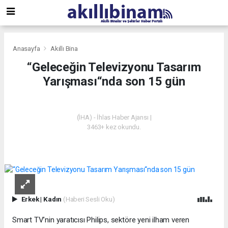
Anasayfa
Akıllı Bina
“Geleceğin Televizyonu Tasarım
Yarışması“nda son 15 gün
AKILLI BINA
(İHA) - İhlas Haber Ajansı |
3463+ kez okundu.
Erkek
|
Kadın
(Haberi Sesli Oku)
Smart TV’nin yaratıcısı Philips, sektöre yeni ilham veren