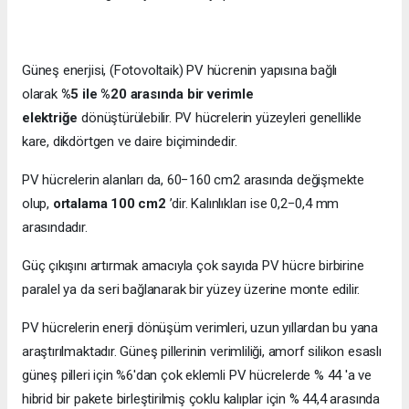
Güneş enerjisi, (Fotovoltaik) PV hücrenin yapısına bağlı
olarak
%5 ile %20 arasında bir verimle
elektriğe
dönüştürülebilir. PV hücrelerin yüzeyleri genellikle
kare, dikdörtgen ve daire biçimindedir.
PV hücrelerin alanları da, 60−160 cm2 arasında değişmekte
olup,
ortalama 100 cm2
’dir. Kalınlıkları ise 0,2−0,4 mm
arasındadır.
Güç çıkışını artırmak amacıyla çok sayıda PV hücre birbirine
paralel ya da seri bağlanarak bir yüzey üzerine monte edilir.
PV hücrelerin enerji dönüşüm verimleri, uzun yıllardan bu yana
araştırılmaktadır. Güneş pillerinin verimliliği, amorf silikon esaslı
güneş pilleri için %6'dan çok eklemli PV hücrelerde % 44 'a ve
hibrid bir pakete birleştirilmiş çoklu kalıplar için % 44,4 arasında