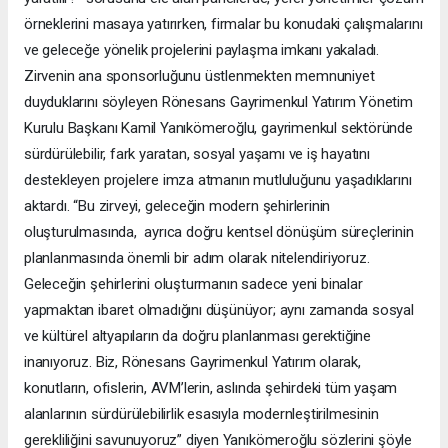
örneklerini masaya yatırırken, firmalar bu konudaki çalışmalarını
ve geleceğe yönelik projelerini paylaşma imkanı yakaladı.
Zirvenin ana sponsorluğunu üstlenmekten memnuniyet
duyduklarını söyleyen Rönesans Gayrimenkul Yatırım Yönetim
Kurulu Başkanı Kamil Yanıkömeroğlu, gayrimenkul sektöründe
sürdürülebilir, fark yaratan, sosyal yaşamı ve iş hayatını
destekleyen projelere imza atmanın mutluluğunu yaşadıklarını
aktardı. “Bu zirveyi, geleceğin modern şehirlerinin
oluşturulmasında, ayrıca doğru kentsel dönüşüm süreçlerinin
planlanmasında önemli bir adım olarak nitelendiriyoruz.
Geleceğin şehirlerini oluşturmanın sadece yeni binalar
yapmaktan ibaret olmadığını düşünüyor; aynı zamanda sosyal
ve kültürel altyapıların da doğru planlanması gerektiğine
inanıyoruz. Biz, Rönesans Gayrimenkul Yatırım olarak,
konutların, ofislerin, AVM’lerin, aslında şehirdeki tüm yaşam
alanlarının sürdürülebilirlik esasıyla modernleştirilmesinin
gerekliliğini savunuyoruz” diyen Yanıkömeroğlu sözlerini şöyle