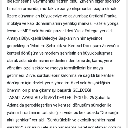
ise Rönesans Gayrimenkul Yatırım oldu. Zirvenin diğer sponsor
firmaları arasında, mutfak ve banyo ekipmanları başta olmak
üzere dünyanın en büyük eviye ve davlumbaz üreticisi Franke;
mobilya ve kapı donanımlarının yenilikçi markası Häfele; yonga
levha ve MDF sektörünün pazar lideri Yıldız Entegre yer aldı.
Antalya Büyükşehir Belediye Başkanı’nın himayesinde
gerçekleşen “Modern Şehircilik ve Kentsel Dönüşüm Zirvesi”nin
kentsel dönüşüm ve modern şehirlerin en büyük buluşması
olarak adlandırılmasının nedenlerinden birisi de, kamu, yerel
yönetim, özel sektör ve medya temsilcilerini bir araya
getirmesi. Zirve, sürdürülebilir kalkınma ve sağlıklı bir kentsel
dönüşüm için devlet-yerel yönetim-özel sektör işbirliğinin
önemini ön plana çıkarmayı başardı. GELECEĞİ
TASARLAYANLAR ZİRVEYİ DESTEKLİYOR İlki 26 Şubat’ta
Adana’da gerçekleştirilen ve kentsel dönüşüm süreçleri ile
yatırım fırsatlarının tartışıldığı zirvede bu kez odakta “Geleceğin
akıllı şehirleri” yer aldı. “Sürdürülebilir ve ekolojik şehirler nasıl
yaratılır?” sorusunu ele alan panellerde, yerel yönetimler çözüm