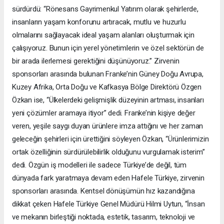
sürdürdü: “Rönesans Gayrimenkul Yatırım olarak şehirlerde,
insanların yaşam konforunu artıracak, mutlu ve huzurlu
olmalarını sağlayacak ideal yaşam alanları oluşturmak için
çalışıyoruz. Bunun için yerel yönetimlerin ve özel sektörün de
bir arada ilerlemesi gerektiğini düşünüyoruz.” Zirvenin
sponsorları arasında bulunan Franke’nin Güney Doğu Avrupa,
Kuzey Afrika, Orta Doğu ve Kafkasya Bölge Direktörü Özgen
Özkan ise, “Ülkelerdeki gelişmişlik düzeyinin artması, insanları
yeni çözümler aramaya itiyor” dedi. Franke’nin kişiye değer
veren, yeşile saygı duyan ürünlere imza attığını ve her zaman
geleceğin şehirleri için ürettiğini söyleyen Özkan, “Ürünlerimizin
ortak özelliğinin sürdürülebilirlik olduğunu vurgulamak isterim”
dedi. Özgün iş modelleri ile sadece Türkiye’de değil, tüm
dünyada fark yaratmaya devam eden Hafele Türkiye, zirvenin
sponsorları arasında. Kentsel dönüşümün hız kazandığına
dikkat çeken Hafele Türkiye Genel Müdürü Hilmi Uytun, “İnsan
ve mekanın birleştiği noktada, estetik, tasarım, teknoloji ve