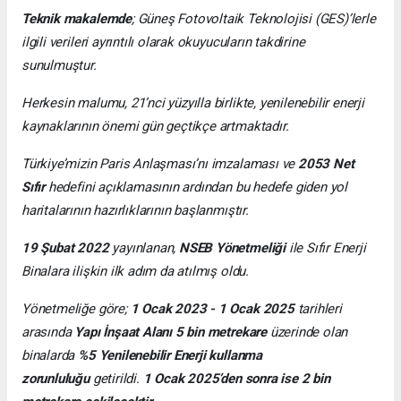
Teknik makalemde
;
Güneş Fotovoltaik Teknolojisi
(GES)’lerle
ilgili verileri ayrıntılı olarak okuyucuların takdirine
sunulmuştur.
Herkesin malumu, 21’nci yüzyılla birlikte, yenilenebilir enerji
kaynaklarının önemi gün geçtikçe artmaktadır.
Türkiye’mizin Paris Anlaşması’nı imzalaması ve
2053 Net
Sıfır
hedefini açıklamasının ardından bu hedefe giden yol
haritalarının hazırlıklarının başlanmıştır.
19 Şubat 2022
yayınlanan,
NSEB Yönetmeliği
ile Sıfır Enerji
Binalara ilişkin ilk adım da atılmış oldu.
Yönetmeliğe göre;
1 Ocak 2023 - 1 Ocak 2025
tarihleri
arasında
Yapı İnşaat Alanı 5 bin metrekare
üzerinde olan
binalarda
%5 Yenilenebilir Enerji kullanma
zorunluluğu
getirildi.
1 Ocak 2025’den sonra ise 2 bin