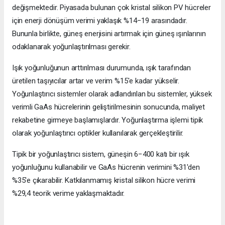
değişmektedir. Piyasada bulunan çok kristal silikon PV hücreler
için enerji dönüşüm verimi yaklaşık %14−19 arasındadır.
Bununla birlikte, güneş enerjisini artırmak için güneş ışınlarının
odaklanarak yoğunlaştırılması gerekir.
Işık yoğunluğunun arttırılması durumunda, ışık tarafından
üretilen taşıyıcılar artar ve verim %15'e kadar yükselir.
Yoğunlaştırıcı sistemler olarak adlandırılan bu sistemler, yüksek
verimli GaAs hücrelerinin geliştirilmesinin sonucunda, maliyet
rekabetine girmeye başlamışlardır. Yoğunlaştırma işlemi tipik
olarak yoğunlaştırıcı optikler kullanılarak gerçekleştirilir.
Tipik bir yoğunlaştırıcı sistem, güneşin 6−400 katı bir ışık
yoğunluğunu kullanabilir ve GaAs hücrenin verimini %31'den
%35'e çıkarabilir. Katkılanmamış kristal silikon hücre verimi
%29,4 teorik verime yaklaşmaktadır.