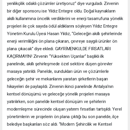
yenilikçilik odaklı çözümler üretiyoruz” diye vurguladı. Zirvenin
bir diğer sponsoru ise Yıldız Entegre oldu. Doğal kaynakların
akıllı kullanımına öncelik verdiklerini ve enerji tasarrufuna yönelik
projeleri ile çok sayıda ödül aldıklarını söyleyen Yıldız Entegre
Yönetim Kurulu Üyesi Hasan Yıldız, “Geleceğin akıllı şehirlerinde
enerji verimliliğini ön plana çıkaran, çevreye saygılı ürünler ön
plana çıkacak” diye ekledi. GAYRİMENKULDE FIRSATLARI
KAÇIRMAYIN! Zirvenin “Yüksekten Uçanlar” başlıklı ilk
panelinde, akıllı şehirleşmede özel sektöre düşen görevler
masaya yatırıldı. Panelde, sundukları ürün ve çözümlerle
geleceğin şehir ve mekanlarını yaratan şirketlerin başarı
hikayeleri de paylaşıldı. Zirvenin ikinci panelinde Antalya’nın
kentsel dönüşümü ve geleceğe yönelik projeleri masaya
yatırılırken, son panelde kentsel dönüşüm ve şehirlerin
modernleşme sürecinde oluşan yatırım fırsatları tartışıldı. Yerel
yönetimlerin ve projelerin ön plana çıktığı bu son panelde, ilçe
belediye başkanları söz aldı. “Modern Şehircilik ve Kentsel