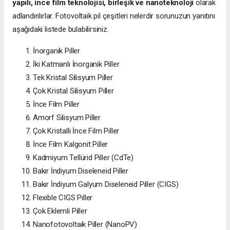
yapılı, ince film teknolojisi, birleşik ve nanoteknoloji
olarak
adlandırılırlar. Fotovoltaik pil çeşitleri nelerdir sorunuzun yanıtını
aşağıdaki listede bulabilirsiniz.
İnorganik Piller
İki Katmanlı İnorganik Piller
Tek Kristal Silisyum Piller
Çok Kristal Silisyum Piller
İnce Film Piller
Amorf Silisyum Piller
Çok Kristalli İnce Film Piller
İnce Film Kalgonit Piller
Kadmiyum Tellürid Piller (CdTe)
Bakır İndiyum Diseleneid Piller
Bakır İndiyum Galyum Diseleneid Piller (CIGS)
Flexible CIGS Piller
Çok Eklemli Piller
Nanofotovoltaik Piller (NanoPV)