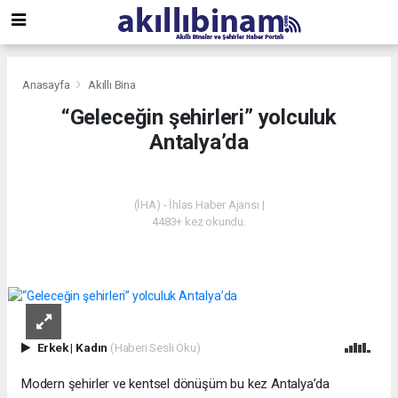
Anasayfa
Akıllı Bina
“Geleceğin şehirleri” yolculuk
Antalya’da
AKILLI BINA
(İHA) - İhlas Haber Ajansı |
4483+ kez okundu.
Erkek
|
Kadın
(Haberi Sesli Oku)
Modern şehirler ve kentsel dönüşüm bu kez Antalya’da