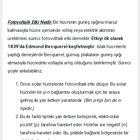
Fotovoltaik Etki Nedir:
Bir hücrenin güneş ışığına maruz
kalmasıyla hücre içerisinde voltaj veya elektrik akımının
üretilmesi süreci fotovoltaik etki demektir.
Etkiyi ilk olarak
1839’da
Edmond Becquerel keşfetmiştir.
Islak hücrelerle
yaptığı deneylerde Becquerel, gümüş plakaların güneş ışığı
almasıyla hücredeki voltajda artış olduğunu belirlemiştir. Süreci
şöyle anlatabiliriz;
Önce solar hücrelerde fotovoltaik etki oluşur. Bu solar
hücreler bir p-n bağlantısı oluşturmak için bir araya
gelmiş iki yarı iletken yararlandır.
(Biri p-tipi biri de n-
tipidir.)
Bu iki farklı tipteki yarı iletken birleşerek, elektronlar
pozitif (p) tarafına hareket eder. Hole’lar ise negatif (n)
tarafına hareket eder. Bu şekilde bağlantı bölgesinde bir