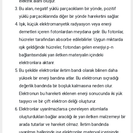
elektrik alanı oluşur.
Bu alan, negatif yüklü parçacıkların bir yönde, pozitif
yüklü parçacıklarında diğer bir yönde hareketini sağlar.
Işık, küçük elektromanyetik radyasyon veya enerji
demetleri içeren fotonlardan meydana gelir. Bu fotonlar,
hücreler tarafından absorbe edilebilirler. Uygun miktarda
ışık geldiğinde hücreler, fotondan gelen enerjiyi p-n
bağlantısındaki yarı iletken materyalin içindeki
elektronlara aktarır.
Bu şekilde elektronlar iletim bandı olarak bilinen daha
yüksek bir enerji bandına atlar. Bu elektronun sıçradığı
değerlik bandında bir boşluk kalmasına neden olur.
Elektronun bu hareketi eklenen enerji sonucunda iki yük
taşıyıcı ve bir çift elektron deliği oluşturur.
Elektronlar uyarılmazlarsa çevreleyen atomlarla
oluşturdukları bağlar aracılığı ile yarı iletken malzemeyi bir
arada tutarlar ve hareket olmaz. İletim bandında
uyarılmış hallerinde ise elektronlar materyal içerisinde