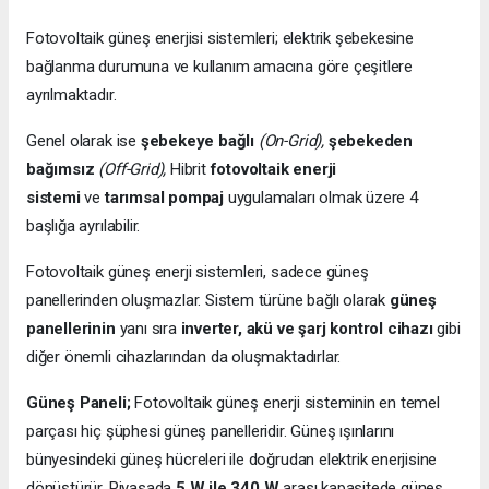
Fotovoltaik güneş enerjisi sistemleri; elektrik şebekesine
bağlanma durumuna ve kullanım amacına göre çeşitlere
ayrılmaktadır.
Genel olarak ise
şebekeye bağlı
(On-Grid),
şebekeden
bağımsız
(Off-Grid),
Hibrit
fotovoltaik enerji
sistemi
ve
tarımsal pompaj
uygulamaları olmak üzere 4
başlığa ayrılabilir.
Fotovoltaik güneş enerji sistemleri, sadece güneş
panellerinden oluşmazlar. Sistem türüne bağlı olarak
güneş
panellerinin
yanı sıra
inverter, akü ve şarj kontrol cihazı
gibi
diğer önemli cihazlarından da oluşmaktadırlar.
Güneş Paneli;
Fotovoltaik güneş enerji sisteminin en temel
parçası hiç şüphesi güneş panelleridir. Güneş ışınlarını
bünyesindeki güneş hücreleri ile doğrudan elektrik enerjisine
dönüştürür. Piyasada
5 W ile 340 W
arası kapasitede güneş