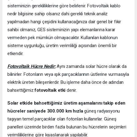
sisteminizin gerekliliklerine göre belirlenir. Fotovoltaik kablo
nedir bilgisine sahip olsanız dahi gerekli teknik analiz
yapılmadan hangi çeşidini kullanacağınıza dair genel bir fikir
sahibi olmanız, GES sisteminizin yapı elemanlarına karar
vermeden pek mümkün olmayacaktır. Kullanılan kablonun
sisteme uygunluğu, üretim verimliliği açısından önemli bir
etkendir.
Fotovoltaik Hücre Nedir:
Aynı zamanda solar hücre olarak da
bilinirler. Fotonların veya ışık parçacıklarının üstlerine vurmasıyla
elektrik üreten bileşenlerdir. Bu işleme daha önce de adından
bahsettiğimiz
fotovoltaik etki
denir.
Solar etkide bahsettiğimiz üretim aşamalarını takip eden
hücreler saniyede 300.000 km hızla
güneş radyasyonu
taşıyan temel parçacıklar olan fotonları kullanırlar. Güneş
panelleri üzerinde birden fazla bulunan bu hücrelerin seçimleri
verimliliklerine göre kıyaslanarak yapılabilir.