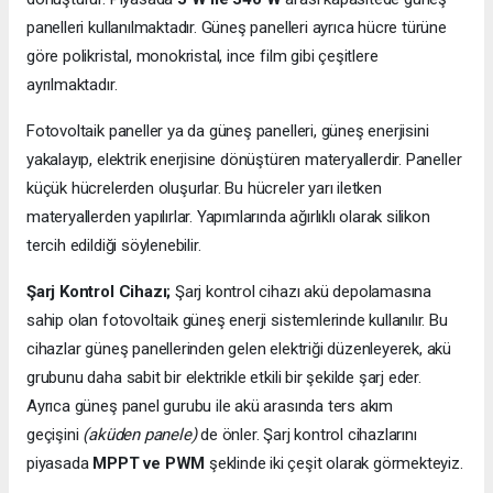
panelleri kullanılmaktadır. Güneş panelleri ayrıca hücre türüne
göre polikristal, monokristal, ince film gibi çeşitlere
ayrılmaktadır.
Fotovoltaik paneller ya da güneş panelleri, güneş enerjisini
yakalayıp, elektrik enerjisine dönüştüren materyallerdir. Paneller
küçük hücrelerden oluşurlar. Bu hücreler yarı iletken
materyallerden yapılırlar. Yapımlarında ağırlıklı olarak silikon
tercih edildiği söylenebilir.
Şarj Kontrol Cihazı;
Şarj kontrol cihazı akü depolamasına
sahip olan fotovoltaik güneş enerji sistemlerinde kullanılır. Bu
cihazlar güneş panellerinden gelen elektriği düzenleyerek, akü
grubunu daha sabit bir elektrikle etkili bir şekilde şarj eder.
Ayrıca güneş panel gurubu ile akü arasında ters akım
geçişini
(aküden panele)
de önler. Şarj kontrol cihazlarını
piyasada
MPPT ve PWM
şeklinde iki çeşit olarak görmekteyiz.