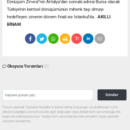
Dönüşüm Zirvesi”nin Antalya’dan sonraki adresi Bursa olacak.
Türkiye’nin kentsel dönüşümünün mihenk taşı olmayı
hedefleyen zirvenin dönem finali ise İstanbul’da…
AKILLI
BİNAM
Okuyucu Yorumları
(0)
Gönder
Yorum yazarak Topluluk Kuralları’nı kabul etmiş bulunuyor ve akillibinam.com
sitesine yaptığınız yorumunuzla ilgili doğrudan veya dolaylı tüm sorumluluğu tek
başınıza üstleniyorsunuz. Yazılan tüm yorumlardan site yönetimi hiçbir şekilde
sorumlu tutulamaz.