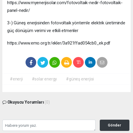
https://www.myenerjisolar.com/fotovoltaik-nedir-fotovoltaik-
panel-nedir/
3-) Güneş enerjisinden fotovoltaik yöntemle elektrik üretiminde
güç dönüşüm verimi ve etkili etmenler
https://www.emo.org.tr/ekler/3a921ffad054cb0_ek.pdf
#enerji
#solar energy
#güneş enerjisi
Okuyucu Yorumları
(0)
Gönder