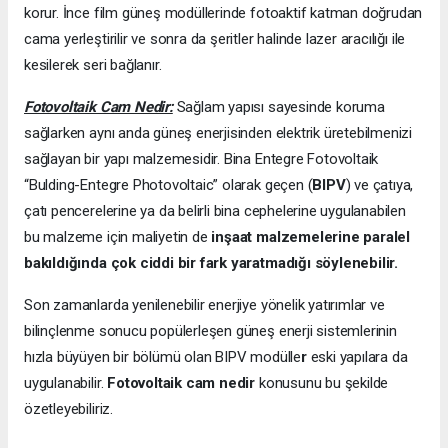
korur. İnce film güneş modüllerinde fotoaktif katman doğrudan
cama yerleştirilir ve sonra da şeritler halinde lazer aracılığı ile
kesilerek seri bağlanır.
Fotovoltaik Cam Nedir:
Sağlam yapısı sayesinde koruma
sağlarken aynı anda güneş enerjisinden elektrik üretebilmenizi
sağlayan bir yapı malzemesidir. Bina Entegre Fotovoltaik
“Bulding-Entegre Photovoltaic” olarak geçen (
BIPV
) ve çatıya,
çatı pencerelerine ya da belirli bina cephelerine uygulanabilen
bu malzeme için maliyetin de
inşaat malzemelerine paralel
bakıldığında çok ciddi bir fark yaratmadığı söylenebilir.
Son zamanlarda yenilenebilir enerjiye yönelik yatırımlar ve
bilinçlenme sonucu popülerleşen güneş enerji sistemlerinin
hızla büyüyen bir bölümü olan BIPV modülle
r
eski yapılara da
uygulanabilir.
Fotovoltaik cam nedir
konusunu bu şekilde
özetleyebiliriz.