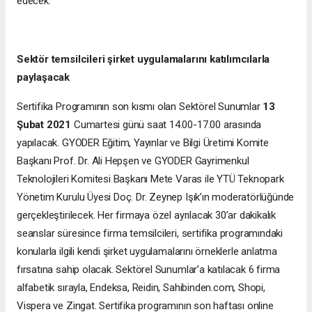
edecek.
Sektör temsilcileri şirket uygulamalarını katılımcılarla
paylaşacak
Sertifika Programının son kısmı olan Sektörel Sunumlar
13
Şubat 2021
Cumartesi günü saat 14.00-17.00 arasında
yapılacak. GYODER Eğitim, Yayınlar ve Bilgi Üretimi Komite
Başkanı Prof. Dr. Ali Hepşen ve GYODER Gayrimenkul
Teknolojileri Komitesi Başkanı Mete Varas ile YTÜ Teknopark
Yönetim Kurulu Üyesi Doç. Dr. Zeynep Işık’ın moderatörlüğünde
gerçekleştirilecek. Her firmaya özel ayrılacak 30’ar dakikalık
seanslar süresince firma temsilcileri, sertifika programındaki
konularla ilgili kendi şirket uygulamalarını örneklerle anlatma
fırsatına sahip olacak. Sektörel Sunumlar’a katılacak 6 firma
alfabetik sırayla, Endeksa, Reidin, Sahibinden.com, Shopi,
Vispera ve Zingat. Sertifika programının son haftası online