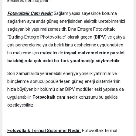
kesilerek seri bağlanır.
Fotovoltaik Cam Nedir:
Sağlam yapısı sayesinde koruma
sağlarken aynı anda güneş enerjisinden elektrik üretebilmenizi
sağlayan bir yapı malzemesidir. Bina Entegre Fotovoltaik
“Bulding-Entegre Photovoltaic” olarak geçen (
BIPV
) ve çatıya,
çatı pencerelerine ya da belirli bina cephelerine uygulanabilen
bu malzeme için maliyetin de
inşaat malzemelerine paralel
bakıldığında çok ciddi bir fark yaratmadığı söylenebilir.
Son zamanlarda yenilenebilir enerjiye yönelik yatırımlar ve
bilinçlenme sonucu popülerleşen güneş enerji sistemlerinin
hızla büyüyen bir bölümü olan BIPV modülle
r
eski yapılara da
uygulanabilir.
Fotovoltaik cam nedir
konusunu bu şekilde
özetleyebiliriz.
Fotovoltaik Termal Sistemler Nedir:
Fotovoltaik termal