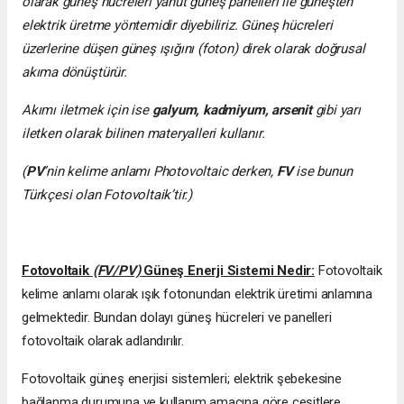
olarak güneş hücreleri yahut güneş panelleri ile güneşten
elektrik üretme yöntemidir diyebiliriz. Güneş hücreleri
üzerlerine düşen güneş ışığını (foton) direk olarak doğrusal
akıma dönüştürür.
Akımı iletmek için ise
galyum, kadmiyum, arsenit
gibi yarı
iletken olarak bilinen materyalleri kullanır.
(
PV
’nin kelime anlamı Photovoltaic derken,
FV
ise bunun
Türkçesi olan Fotovoltaik’tir.)
Fotovoltaik
(FV/PV)
Güneş Enerji Sistemi Nedir:
Fotovoltaik
kelime anlamı olarak ışık fotonundan elektrik üretimi anlamına
gelmektedir. Bundan dolayı güneş hücreleri ve panelleri
fotovoltaik olarak adlandırılır.
Fotovoltaik güneş enerjisi sistemleri; elektrik şebekesine
bağlanma durumuna ve kullanım amacına göre çeşitlere