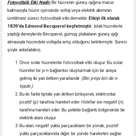
Fotovoltaik Etki Nedir:
Bir hücrenin güneş ışığına maruz
kalmasıyla hücre içerisinde voltaj veya elektrik akımının
üretilmesi süreci fotovoltaik etki demektir.
Etkiyi ilk olarak
1839’da
Edmond Becquerel keşfetmiştir.
Islak hücrelerle
yaptığı deneylerde Becquerel, gümüş plakaların güneş ışığı
almasıyla hücredeki voltajda artış olduğunu belirlemiştir. Süreci
şöyle anlatabiliriz;
Önce solar hücrelerde fotovoltaik etki oluşur. Bu solar
hücreler bir p-n bağlantısı oluşturmak için bir araya
gelmiş iki yarı iletken yararlandır.
(Biri p-tipi biri de n-
tipidir.)
Bu iki farklı tipteki yarı iletken birleşerek, elektronlar
pozitif (p) tarafına hareket eder. Hole’lar ise negatif (n)
tarafına hareket eder. Bu şekilde bağlantı bölgesinde bir
elektrik alanı oluşur.
Bu alan, negatif yüklü parçacıkların bir yönde, pozitif
yüklü parçacıklarında diğer bir yönde hareketini sağlar.