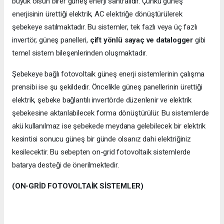
büyük olsun birer güneş enerji santralidir. Çünkü güneş
enerjisinin ürettiği elektrik, AC elektriğe dönüştürülerek
şebekeye satılmaktadır. Bu sistemler, tek fazlı veya üç fazlı
invertör, güneş panelleri,
çift yönlü sayaç ve datalogger
gibi
temel sistem bileşenlerinden oluşmaktadır.
Şebekeye bağlı fotovoltaik güneş enerji sistemlerinin çalışma
prensibi ise şu şekildedir. Öncelikle güneş panellerinin ürettiği
elektrik, şebeke bağlantılı invertörde düzenlenir ve elektrik
şebekesine aktarılabilecek forma dönüştürülür. Bu sistemlerde
akü kullanılmaz ise şebekede meydana gelebilecek bir elektrik
kesintisi sonucu güneş bir günde olsanız dahi elektriğiniz
kesilecektir. Bu sebepten on-grid fotovoltaik sistemlerde
batarya desteği de önerilmektedir.
(ON-GRİD FOTOVOLTAİK SİSTEMLER)