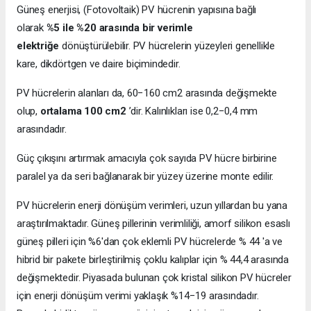
Güneş enerjisi, (Fotovoltaik) PV hücrenin yapısına bağlı
olarak
%5 ile %20 arasında bir verimle
elektriğe
dönüştürülebilir. PV hücrelerin yüzeyleri genellikle
kare, dikdörtgen ve daire biçimindedir.
PV hücrelerin alanları da, 60−160 cm2 arasında değişmekte
olup,
ortalama 100 cm2
’dir. Kalınlıkları ise 0,2−0,4 mm
arasındadır.
Güç çıkışını artırmak amacıyla çok sayıda PV hücre birbirine
paralel ya da seri bağlanarak bir yüzey üzerine monte edilir.
PV hücrelerin enerji dönüşüm verimleri, uzun yıllardan bu yana
araştırılmaktadır. Güneş pillerinin verimliliği, amorf silikon esaslı
güneş pilleri için %6'dan çok eklemli PV hücrelerde % 44 'a ve
hibrid bir pakete birleştirilmiş çoklu kalıplar için % 44,4 arasında
değişmektedir. Piyasada bulunan çok kristal silikon PV hücreler
için enerji dönüşüm verimi yaklaşık %14−19 arasındadır.