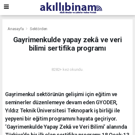
Anasayfa
Sektörden
Gayrimenkulde yapay zekâ ve veri
bilimi sertifika programı
SEKTÖRDEN
8282+ kez okundu.
Gayrimenkul sektörünün gelişimi için eğitim ve
seminerler düzenlemeye devam eden GYODER,
Yıldız Teknik Üniversitesi Teknopark iş birliği ile
yepyeni bir eğitim programını hayata geçiriyor.
‘Gayrimenkulde Yapay Zekâ ve Veri Bilimi’ alanında
Türkiye’de bir ilk olan sertifika programı 18 Ocak-13