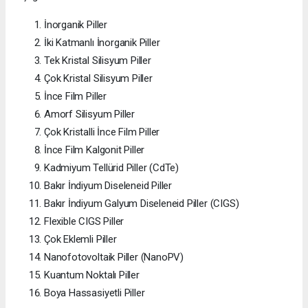
İnorganik Piller
İki Katmanlı İnorganik Piller
Tek Kristal Silisyum Piller
Çok Kristal Silisyum Piller
İnce Film Piller
Amorf Silisyum Piller
Çok Kristalli İnce Film Piller
İnce Film Kalgonit Piller
Kadmiyum Tellürid Piller (CdTe)
Bakır İndiyum Diseleneid Piller
Bakır İndiyum Galyum Diseleneid Piller (CIGS)
Flexible CIGS Piller
Çok Eklemli Piller
Nanofotovoltaik Piller (NanoPV)
Kuantum Noktalı Piller
Boya Hassasiyetli Piller