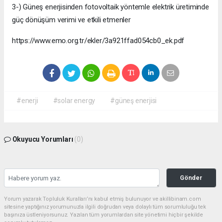
3-) Güneş enerjisinden fotovoltaik yöntemle elektrik üretiminde
güç dönüşüm verimi ve etkili etmenler
https://www.emo.org.tr/ekler/3a921ffad054cb0_ek.pdf
#enerji
#solar energy
#güneş enerjisi
Okuyucu Yorumları
(0)
Gönder
Yorum yazarak Topluluk Kuralları’nı kabul etmiş bulunuyor ve akillibinam.com
sitesine yaptığınız yorumunuzla ilgili doğrudan veya dolaylı tüm sorumluluğu tek
başınıza üstleniyorsunuz. Yazılan tüm yorumlardan site yönetimi hiçbir şekilde