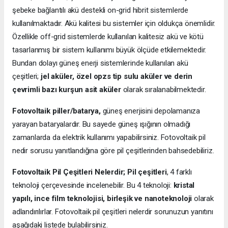
şebeke bağlantılı akü destekli on-grid hibrit sistemlerde
kullanılmaktadır. Akü kalitesi bu sistemler için oldukça önemlidir.
Özellikle off-grid sistemlerde kullanılan kalitesiz akü ve kötü
tasarlanmış bir sistem kullanımı büyük ölçüde etkilemektedir.
Bundan dolayı güneş enerji sistemlerinde kullanılan akü
çeşitleri;
jel aküler, özel opzs tip sulu aküler ve derin
çevrimli bazı kurşun asit aküler
olarak sıralanabilmektedir.
Fotovoltaik piller/batarya,
güneş enerjisini depolamanıza
yarayan bataryalardır. Bu sayede güneş ışığının olmadığı
zamanlarda da elektrik kullanımı yapabilirsiniz. Fotovoltaik pil
nedir sorusu yanıtlandığına göre pil çeşitlerinden bahsedebiliriz.
Fotovoltaik Pil Çeşitleri Nelerdir;
Pil çeşitleri
, 4 farklı
teknoloji çerçevesinde incelenebilir. Bu 4 teknoloji:
kristal
yapılı, ince film teknolojisi, birleşik ve nanoteknoloji
olarak
adlandırılırlar. Fotovoltaik pil çeşitleri nelerdir sorunuzun yanıtını
aşağıdaki listede bulabilirsiniz.