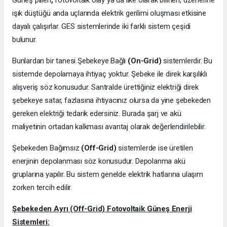
Güneş pilleri
,
fotovoltaik olay ya da ilke olarak bilinen, üzerlerine
ışık düştüğü anda uçlarında elektrik gerilimi oluşması etkisine
dayalı çalışırlar. GES sistemlerinde iki farklı sistem çeşidi
bulunur.
Bunlardan bir tanesi Şebekeye Bağlı
(On-Grid)
sistemlerdir. Bu
sistemde depolamaya ihtiyaç yoktur. Şebeke ile direk karşılıklı
alışveriş söz konusudur. Santralde ürettiğiniz elektriği direk
şebekeye satar, fazlasına ihtiyacınız olursa da yine şebekeden
gereken elektriği tedarik edersiniz. Burada şarj ve akü
maliyetinin ortadan kalkması avantaj olarak değerlendirilebilir.
Şebekeden Bağımsız
(Off-Grid)
sistemlerde ise üretilen
enerjinin depolanması söz konusudur. Depolanma akü
gruplarına yapılır. Bu sistem genelde elektrik hatlarına ulaşım
zorken tercih edilir.
Şebekeden Ayrı (Off-Grid) Fotovoltaik Güneş Enerji
Sistemleri: