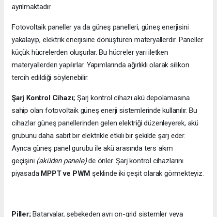
ayrılmaktadır.
Fotovoltaik paneller ya da güneş panelleri, güneş enerjisini
yakalayıp, elektrik enerjisine dönüştüren materyallerdir. Paneller
küçük hücrelerden oluşurlar. Bu hücreler yarı iletken
materyallerden yapılırlar. Yapımlarında ağırlıklı olarak silikon
tercih edildiği söylenebilir.
Şarj Kontrol Cihazı;
Şarj kontrol cihazı akü depolamasına
sahip olan fotovoltaik güneş enerji sistemlerinde kullanılır. Bu
cihazlar güneş panellerinden gelen elektriği düzenleyerek, akü
grubunu daha sabit bir elektrikle etkili bir şekilde şarj eder.
Ayrıca güneş panel gurubu ile akü arasında ters akım
geçişini
(aküden panele)
de önler. Şarj kontrol cihazlarını
piyasada
MPPT ve PWM
şeklinde iki çeşit olarak görmekteyiz.
Piller;
Bataryalar, şebekeden ayrı on-grid sistemler veya