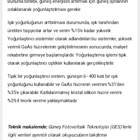
Bununla birlikte, güneş enerjisini artırmak için güneş ışınlarının
odaklanarak yoğunlaştırılması gerekir.
Işık yoğunluğunun arttırılması durumunda, ışık tarafından
üretilen taşıyıcılar artar ve verim %15'e kadar yükselir.
Yoğunlaştırıcı sistemler olarak adlandırılan bu sistemler, yüksek
verimli GaAs hücrelerinin geliştirilmesinin sonucunda, maliyet
rekabetine girmeye başlamışlardır. Yoğunlaştırma işlemi tipik
olarak yoğunlaştırıcı optikler kullanılarak gerçekleştirilir.
Tipik bir yoğunlaştırıcı sistem, güneşin 6−400 katı bir ışık
yoğunluğunu kullanabilir ve GaAs hücrenin verimini %31'den
%35'e çıkarabilir. Katkılanmamış kristal silikon hücre verimi
%29,4 teorik verime yaklaşmaktadır.
Teknik makalemde
;
Güneş Fotovoltaik Teknolojisi
(GES)’lerle
ilgili verileri ayrıntılı olarak okuyucuların takdirine