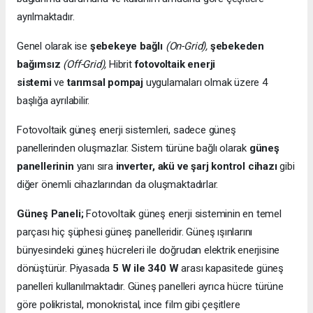
ayrılmaktadır.
Genel olarak ise
şebekeye bağlı
(On-Grid),
şebekeden
bağımsız
(Off-Grid),
Hibrit
fotovoltaik enerji
sistemi
ve
tarımsal pompaj
uygulamaları olmak üzere 4
başlığa ayrılabilir.
Fotovoltaik güneş enerji sistemleri, sadece güneş
panellerinden oluşmazlar. Sistem türüne bağlı olarak
güneş
panellerinin
yanı sıra
inverter, akü ve şarj kontrol cihazı
gibi
diğer önemli cihazlarından da oluşmaktadırlar.
Güneş Paneli;
Fotovoltaik güneş enerji sisteminin en temel
parçası hiç şüphesi güneş panelleridir. Güneş ışınlarını
bünyesindeki güneş hücreleri ile doğrudan elektrik enerjisine
dönüştürür. Piyasada
5 W ile 340 W
arası kapasitede güneş
panelleri kullanılmaktadır. Güneş panelleri ayrıca hücre türüne
göre polikristal, monokristal, ince film gibi çeşitlere