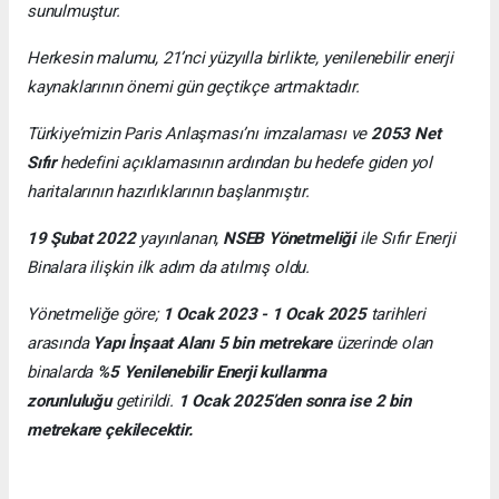
sunulmuştur.
Herkesin malumu, 21’nci yüzyılla birlikte, yenilenebilir enerji
kaynaklarının önemi gün geçtikçe artmaktadır.
Türkiye’mizin Paris Anlaşması’nı imzalaması ve
2053 Net
Sıfır
hedefini açıklamasının ardından bu hedefe giden yol
haritalarının hazırlıklarının başlanmıştır.
19 Şubat 2022
yayınlanan,
NSEB Yönetmeliği
ile Sıfır Enerji
Binalara ilişkin ilk adım da atılmış oldu.
Yönetmeliğe göre;
1 Ocak 2023 - 1 Ocak 2025
tarihleri
arasında
Yapı İnşaat Alanı 5 bin metrekare
üzerinde olan
binalarda
%5 Yenilenebilir Enerji kullanma
zorunluluğu
getirildi.
1 Ocak 2025’den sonra ise 2 bin
metrekare çekilecektir.