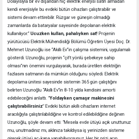
Dolayısıyla bir ev dışarıdan hiç elektrik enerjisi satın almadan
kendi enerjisiyle bu evdeki bütün cihazları çalıştırabilir ve
sistemi devam ettirebilir. Rüzgar ve güneşin olmadığı
zamanlarda da bataryalar sayesinde depolanan elektrik
kullanılıyor.”
Ucuzken kullan, pahalıyken sat!
Projenin
yürütücüsü Elektrik Mühendisliği Bölümü Öğretim Üyesi Doç. Dr.
Mehmet Uzunoğlu ise “Akıllı Ev”in çalışma sistemini, uygulamalı
gösterdi. Uzunoğlu, projenin “çift yönlü şebekeye sahip
olması”nın önemini vurgulayarak, burada üretilen elektriğin
fazlasını satmanın da mümkün olduğunu söyledi. Elektrik
depolama ünitesi sayesinde sistemin 365 gün çalıştığını
belirten Uzunoğlu “Akıllı Ev”in 8-10 yılda kendisini amorti
edebileceğini anlattı.
"Yoldayken çamaşır makinesini
çalıştırabilirsiniz"
Evdeki bütün akıllı cihazların internet
aracılığıyla çalıştırılabildiğine ve kontrol edilebildiğine değinen
Uzunoğlu, şöyle devam etti: “Mesela evde ütüyü açık unuttunuz
mu, unutmadınız mı, aklınıza takıldıysa iş yerinizden sisteme
girerek ütüyü aç-kapa yapabiliyorsunuz. Her bir prizi açıp