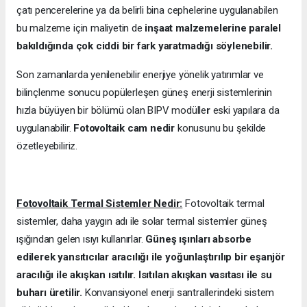
çatı pencerelerine ya da belirli bina cephelerine uygulanabilen
bu malzeme için maliyetin de
inşaat malzemelerine paralel
bakıldığında çok ciddi bir fark yaratmadığı söylenebilir.
Son zamanlarda yenilenebilir enerjiye yönelik yatırımlar ve
bilinçlenme sonucu popülerleşen güneş enerji sistemlerinin
hızla büyüyen bir bölümü olan BIPV modülle
r
eski yapılara da
uygulanabilir.
Fotovoltaik cam nedir
konusunu bu şekilde
özetleyebiliriz.
Fotovoltaik Termal Sistemler Nedir:
Fotovoltaik termal
sistemler, daha yaygın adı ile solar termal sistemler güneş
ışığından gelen ısıyı kullanırlar.
Güneş ışınları absorbe
edilerek yansıtıcılar aracılığı ile yoğunlaştırılıp bir eşanjör
aracılığı ile akışkan ısıtılır. Isıtılan akışkan vasıtası ile su
buharı üretilir.
Konvansiyonel enerji santrallerindeki sistem