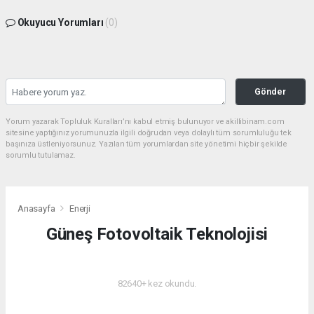
Okuyucu Yorumları
(0)
Gönder
Yorum yazarak Topluluk Kuralları’nı kabul etmiş bulunuyor ve akillibinam.com
sitesine yaptığınız yorumunuzla ilgili doğrudan veya dolaylı tüm sorumluluğu tek
başınıza üstleniyorsunuz. Yazılan tüm yorumlardan site yönetimi hiçbir şekilde
sorumlu tutulamaz.
Anasayfa
Enerji
Güneş Fotovoltaik Teknolojisi
ENERJI
82640+ kez okundu.