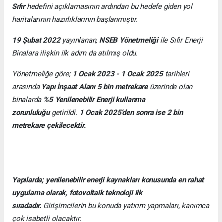
Sıfır
hedefini açıklamasının ardından bu hedefe giden yol
haritalarının hazırlıklarının başlanmıştır.
19 Şubat 2022
yayınlanan,
NSEB Yönetmeliği
ile Sıfır Enerji
Binalara ilişkin ilk adım da atılmış oldu.
Yönetmeliğe göre;
1 Ocak 2023 - 1 Ocak 2025
tarihleri
arasında
Yapı İnşaat Alanı 5 bin metrekare
üzerinde olan
binalarda
%5 Yenilenebilir Enerji kullanma
zorunluluğu
getirildi.
1 Ocak 2025’den sonra ise 2 bin
metrekare çekilecektir.
Yapılarda; yenilenebilir enerji kaynakları konusunda en rahat
uygulama olarak, fotovoltaik teknoloji ilk
sıradadır.
Girişimcilerin bu konuda yatırım yapmaları, kanımca
çok isabetli olacaktır.