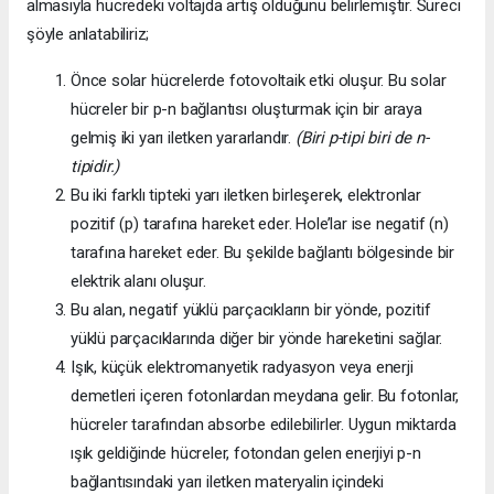
almasıyla hücredeki voltajda artış olduğunu belirlemiştir. Süreci
şöyle anlatabiliriz;
Önce solar hücrelerde fotovoltaik etki oluşur. Bu solar
hücreler bir p-n bağlantısı oluşturmak için bir araya
gelmiş iki yarı iletken yararlandır.
(Biri p-tipi biri de n-
tipidir.)
Bu iki farklı tipteki yarı iletken birleşerek, elektronlar
pozitif (p) tarafına hareket eder. Hole’lar ise negatif (n)
tarafına hareket eder. Bu şekilde bağlantı bölgesinde bir
elektrik alanı oluşur.
Bu alan, negatif yüklü parçacıkların bir yönde, pozitif
yüklü parçacıklarında diğer bir yönde hareketini sağlar.
Işık, küçük elektromanyetik radyasyon veya enerji
demetleri içeren fotonlardan meydana gelir. Bu fotonlar,
hücreler tarafından absorbe edilebilirler. Uygun miktarda
ışık geldiğinde hücreler, fotondan gelen enerjiyi p-n
bağlantısındaki yarı iletken materyalin içindeki