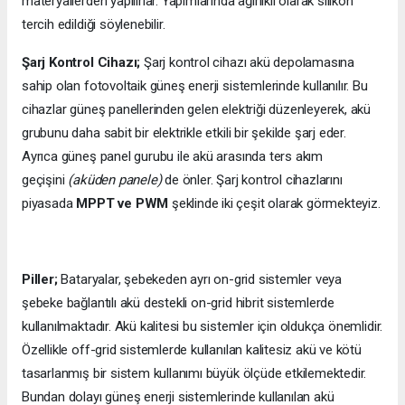
materyallerden yapılırlar. Yapımlarında ağırlıklı olarak silikon
tercih edildiği söylenebilir.
Şarj Kontrol Cihazı;
Şarj kontrol cihazı akü depolamasına
sahip olan fotovoltaik güneş enerji sistemlerinde kullanılır. Bu
cihazlar güneş panellerinden gelen elektriği düzenleyerek, akü
grubunu daha sabit bir elektrikle etkili bir şekilde şarj eder.
Ayrıca güneş panel gurubu ile akü arasında ters akım
geçişini
(aküden panele)
de önler. Şarj kontrol cihazlarını
piyasada
MPPT ve PWM
şeklinde iki çeşit olarak görmekteyiz.
Piller;
Bataryalar, şebekeden ayrı on-grid sistemler veya
şebeke bağlantılı akü destekli on-grid hibrit sistemlerde
kullanılmaktadır. Akü kalitesi bu sistemler için oldukça önemlidir.
Özellikle off-grid sistemlerde kullanılan kalitesiz akü ve kötü
tasarlanmış bir sistem kullanımı büyük ölçüde etkilemektedir.
Bundan dolayı güneş enerji sistemlerinde kullanılan akü