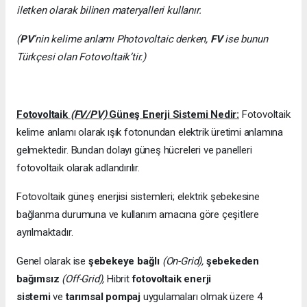
iletken olarak bilinen materyalleri kullanır.
(
PV
’nin kelime anlamı Photovoltaic derken,
FV
ise bunun
Türkçesi olan Fotovoltaik’tir.)
Fotovoltaik
(FV/PV)
Güneş Enerji Sistemi Nedir:
Fotovoltaik
kelime anlamı olarak ışık fotonundan elektrik üretimi anlamına
gelmektedir. Bundan dolayı güneş hücreleri ve panelleri
fotovoltaik olarak adlandırılır.
Fotovoltaik güneş enerjisi sistemleri; elektrik şebekesine
bağlanma durumuna ve kullanım amacına göre çeşitlere
ayrılmaktadır.
Genel olarak ise
şebekeye bağlı
(On-Grid),
şebekeden
bağımsız
(Off-Grid),
Hibrit
fotovoltaik enerji
sistemi
ve
tarımsal pompaj
uygulamaları olmak üzere 4