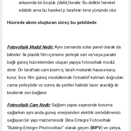
arkasında bir boşluk
(delik)
bırakır. Bu delikte hareket
edebilir ama bu hareket p tarafının tersi yönünde olur.
Hücrede akımı oluşturan süreç bu şekildedir.
Fotovoltaik Modül Nedir:
Aynı zamanda solar panel olarak da
bilinirler. İki plastik film içerisine yerleşik seri ve/veya paralel
bağlı güneş hücrelerinden oluşan yapıya fotovoltaik modül
denir. Ön taraftaki cam kısım iç tarafı mekanik hasara karşı
korur. İnce film güneş modüllerinde fotoaktif katman doğrudan
cama yerleştirilir ve sonra da şeritler halinde lazer aracılığı ile
kesilerek seri bağlanır.
Fotovoltaik Cam Nedir:
Sağlam yapısı sayesinde koruma
sağlarken aynı anda güneş enerjisinden elektrik üretebilmenizi
sağlayan bir yapı malzemesidir. Bina Entegre Fotovoltaik
“Bulding-Entegre Photovoltaic” olarak geçen (
BIPV
) ve çatıya,