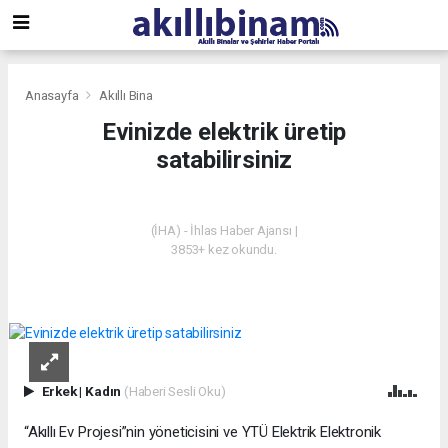
Anasayfa
Akıllı Bina
Evinizde elektrik üretip
satabilirsiniz
AKILLI BINA
(İHA) - İhlas Haber Ajansı |
3853+ kez okundu.
Erkek
|
Kadın
(Haberi Sesli Oku)
“Akıllı Ev Projesi”nin yöneticisini ve YTÜ Elektrik Elektronik