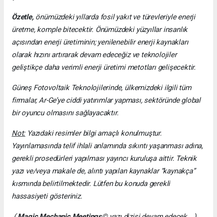
Özetle,
önümüzdeki yıllarda fosil yakıt ve türevleriyle enerji
üretme, komple bitecektir. Önümüzdeki yüzyıllar insanlık
açısından enerji üretiminin; yenilenebilir enerji kaynakları
olarak hızını artırarak devam edeceğiz ve teknolojiler
geliştikçe daha verimli enerji üretimi metotları gelişecektir.
Güneş Fotovoltaik Teknolojilerinde, ülkemizdeki ilgili tüm
firmalar, Ar-Ge’ye ciddi yatırımlar yapması, sektöründe global
bir oyuncu olmasını sağlayacaktır.
Not:
Yazıdaki resimler bilgi amaçlı konulmuştur.
Yayınlamasında telif ihlali anlamında sıkıntı yaşanması adına,
gerekli prosedürleri yapılması yayıncı kuruluşa aittir. Teknik
yazı ve/veya makale de, alıntı yapılan kaynaklar “kaynakça”
kısmında belirtilmektedir. Lütfen bu konuda gerekli
hassasiyeti gösteriniz.
(
Magic Mechanic Meetings
© yazı dizisi devam edecek… )