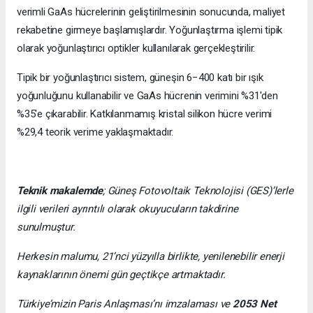
verimli GaAs hücrelerinin geliştirilmesinin sonucunda, maliyet
rekabetine girmeye başlamışlardır. Yoğunlaştırma işlemi tipik
olarak yoğunlaştırıcı optikler kullanılarak gerçekleştirilir.
Tipik bir yoğunlaştırıcı sistem, güneşin 6−400 katı bir ışık
yoğunluğunu kullanabilir ve GaAs hücrenin verimini %31'den
%35'e çıkarabilir. Katkılanmamış kristal silikon hücre verimi
%29,4 teorik verime yaklaşmaktadır.
Teknik makalemde
;
Güneş Fotovoltaik Teknolojisi
(GES)’lerle
ilgili verileri ayrıntılı olarak okuyucuların takdirine
sunulmuştur.
Herkesin malumu, 21’nci yüzyılla birlikte, yenilenebilir enerji
kaynaklarının önemi gün geçtikçe artmaktadır.
Türkiye’mizin Paris Anlaşması’nı imzalaması ve
2053 Net