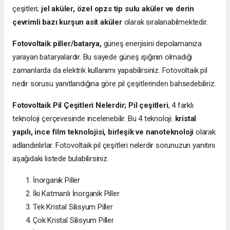
çeşitleri;
jel aküler, özel opzs tip sulu aküler ve derin
çevrimli bazı kurşun asit aküler
olarak sıralanabilmektedir.
Fotovoltaik piller/batarya,
güneş enerjisini depolamanıza
yarayan bataryalardır. Bu sayede güneş ışığının olmadığı
zamanlarda da elektrik kullanımı yapabilirsiniz. Fotovoltaik pil
nedir sorusu yanıtlandığına göre pil çeşitlerinden bahsedebiliriz.
Fotovoltaik Pil Çeşitleri Nelerdir;
Pil çeşitleri
, 4 farklı
teknoloji çerçevesinde incelenebilir. Bu 4 teknoloji:
kristal
yapılı, ince film teknolojisi, birleşik ve nanoteknoloji
olarak
adlandırılırlar. Fotovoltaik pil çeşitleri nelerdir sorunuzun yanıtını
aşağıdaki listede bulabilirsiniz.
İnorganik Piller
İki Katmanlı İnorganik Piller
Tek Kristal Silisyum Piller
Çok Kristal Silisyum Piller