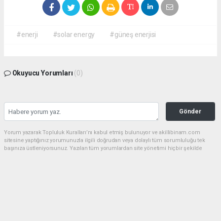
#enerji
#solar energy
#güneş enerjisi
Okuyucu Yorumları
(0)
Gönder
Yorum yazarak Topluluk Kuralları’nı kabul etmiş bulunuyor ve akillibinam.com
sitesine yaptığınız yorumunuzla ilgili doğrudan veya dolaylı tüm sorumluluğu tek
başınıza üstleniyorsunuz. Yazılan tüm yorumlardan site yönetimi hiçbir şekilde
sorumlu tutulamaz.
haber paketi
haber scripti
haber yazılımı