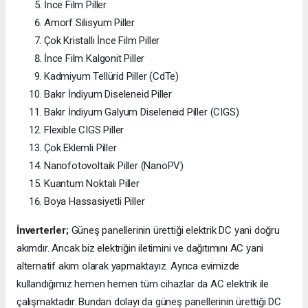
İnce Film Piller
Amorf Silisyum Piller
Çok Kristalli İnce Film Piller
İnce Film Kalgonit Piller
Kadmiyum Tellürid Piller (CdTe)
Bakır İndiyum Diseleneid Piller
Bakır İndiyum Galyum Diseleneid Piller (CIGS)
Flexible CIGS Piller
Çok Eklemli Piller
Nanofotovoltaik Piller (NanoPV)
Kuantum Noktalı Piller
Boya Hassasiyetli Piller
İnverterler;
Güneş panellerinin ürettiği elektrik DC yani doğru
akımdır. Ancak biz elektriğin iletimini ve dağıtımını AC yani
alternatif akım olarak yapmaktayız. Ayrıca evimizde
kullandığımız hemen hemen tüm cihazlar da AC elektrik ile
çalışmaktadır. Bundan dolayı da güneş panellerinin ürettiği DC