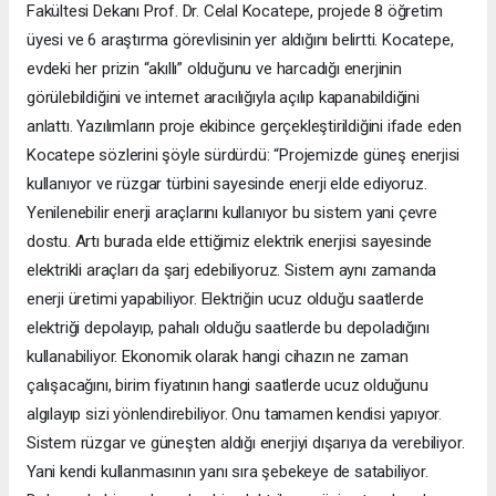
Fakültesi Dekanı Prof. Dr. Celal Kocatepe, projede 8 öğretim
üyesi ve 6 araştırma görevlisinin yer aldığını belirtti. Kocatepe,
evdeki her prizin “akıllı” olduğunu ve harcadığı enerjinin
görülebildiğini ve internet aracılığıyla açılıp kapanabildiğini
anlattı. Yazılımların proje ekibince gerçekleştirildiğini ifade eden
Kocatepe sözlerini şöyle sürdürdü: “Projemizde güneş enerjisi
kullanıyor ve rüzgar türbini sayesinde enerji elde ediyoruz.
Yenilenebilir enerji araçlarını kullanıyor bu sistem yani çevre
dostu. Artı burada elde ettiğimiz elektrik enerjisi sayesinde
elektrikli araçları da şarj edebiliyoruz. Sistem aynı zamanda
enerji üretimi yapabiliyor. Elektriğin ucuz olduğu saatlerde
elektriği depolayıp, pahalı olduğu saatlerde bu depoladığını
kullanabiliyor. Ekonomik olarak hangi cihazın ne zaman
çalışacağını, birim fiyatının hangi saatlerde ucuz olduğunu
algılayıp sizi yönlendirebiliyor. Onu tamamen kendisi yapıyor.
Sistem rüzgar ve güneşten aldığı enerjiyi dışarıya da verebiliyor.
Yani kendi kullanmasının yanı sıra şebekeye de satabiliyor.