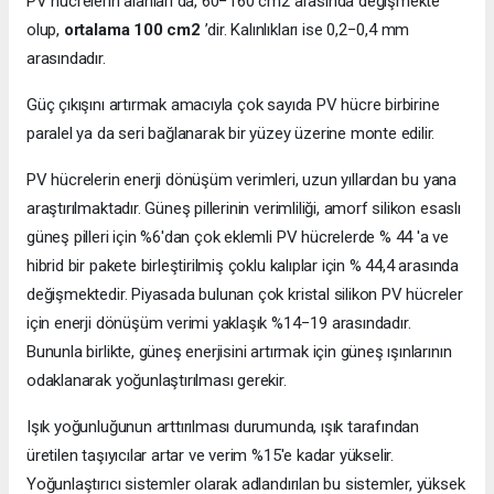
PV hücrelerin alanları da, 60−160 cm2 arasında değişmekte
olup,
ortalama 100 cm2
’dir. Kalınlıkları ise 0,2−0,4 mm
arasındadır.
Güç çıkışını artırmak amacıyla çok sayıda PV hücre birbirine
paralel ya da seri bağlanarak bir yüzey üzerine monte edilir.
PV hücrelerin enerji dönüşüm verimleri, uzun yıllardan bu yana
araştırılmaktadır. Güneş pillerinin verimliliği, amorf silikon esaslı
güneş pilleri için %6'dan çok eklemli PV hücrelerde % 44 'a ve
hibrid bir pakete birleştirilmiş çoklu kalıplar için % 44,4 arasında
değişmektedir. Piyasada bulunan çok kristal silikon PV hücreler
için enerji dönüşüm verimi yaklaşık %14−19 arasındadır.
Bununla birlikte, güneş enerjisini artırmak için güneş ışınlarının
odaklanarak yoğunlaştırılması gerekir.
Işık yoğunluğunun arttırılması durumunda, ışık tarafından
üretilen taşıyıcılar artar ve verim %15'e kadar yükselir.
Yoğunlaştırıcı sistemler olarak adlandırılan bu sistemler, yüksek