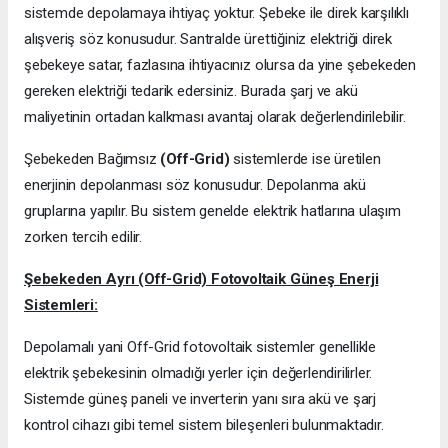
sistemde depolamaya ihtiyaç yoktur. Şebeke ile direk karşılıklı
alışveriş söz konusudur. Santralde ürettiğiniz elektriği direk
şebekeye satar, fazlasına ihtiyacınız olursa da yine şebekeden
gereken elektriği tedarik edersiniz. Burada şarj ve akü
maliyetinin ortadan kalkması avantaj olarak değerlendirilebilir.
Şebekeden Bağımsız
(Off-Grid)
sistemlerde ise üretilen
enerjinin depolanması söz konusudur. Depolanma akü
gruplarına yapılır. Bu sistem genelde elektrik hatlarına ulaşım
zorken tercih edilir.
Şebekeden Ayrı (Off-Grid) Fotovoltaik Güneş Enerji
Sistemleri:
Depolamalı yani Off-Grid fotovoltaik sistemler genellikle
elektrik şebekesinin olmadığı yerler için değerlendirilirler.
Sistemde güneş paneli ve inverterin yanı sıra akü ve şarj
kontrol cihazı gibi temel sistem bileşenleri bulunmaktadır.