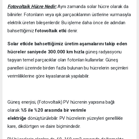
Fotovoltaik Hücre Nedir:
Aynı zamanda solar hücre olarak da
bilinirler. Fotonların veya ışık parçacıklarının üstlerine vurmasıyla
elektrik üreten bileşenlerdir. Bu işleme daha önce de adından
bahsettiğimiz
fotovoltaik etki
denir.
Solar etkide bahsettiğimiz üretim aşamalarını takip eden
hücreler saniyede 300.000 km hızla
güneş radyasyonu
taşıyan temel parçacıklar olan fotonları kullanırlar. Güneş
panelleri üzerinde birden fazla bulunan bu hücrelerin seçimleri
verimliliklerine göre kıyaslanarak yapılabilir.
Güneş enerjisi, (Fotovoltaik) PV hücrenin yapısına bağlı
olarak
%5 ile %20 arasında bir verimle
elektriğe
dönüştürülebilir. PV hücrelerin yüzeyleri genellikle
kare, dikdörtgen ve daire biçimindedir.