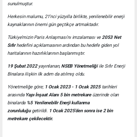
sunulmuştur.
Herkesin malumu, 21’nci yüzyılla birlikte, yenilenebilir enerji
kaynaklarının önemi gün geçtikçe artmaktadır.
Türkiye’mizin Paris Anlaşması’nı imzalaması ve
2053 Net
Sıfır
hedefini açıklamasının ardından bu hedefe giden yol
haritalarının hazırlıklarının başlanmıştır.
19 Şubat 2022
yayınlanan,
NSEB Yönetmeliği
ile Sıfır Enerji
Binalara ilişkin ilk adım da atılmış oldu.
Yönetmeliğe göre;
1 Ocak 2023 - 1 Ocak 2025
tarihleri
arasında
Yapı İnşaat Alanı 5 bin metrekare
üzerinde olan
binalarda
%5 Yenilenebilir Enerji kullanma
zorunluluğu
getirildi.
1 Ocak 2025’den sonra ise 2 bin
metrekare çekilecektir.