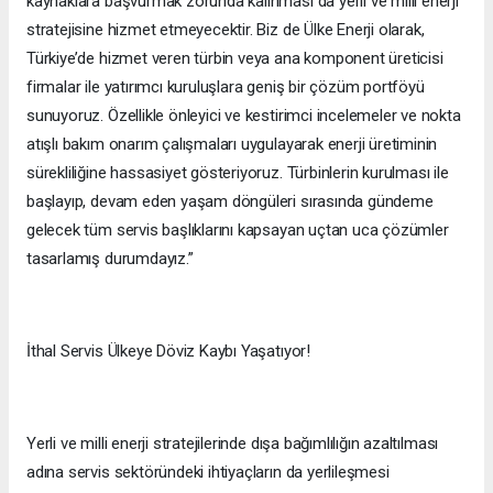
kaynaklara başvurmak zorunda kalınması da yerli ve milli enerji
stratejisine hizmet etmeyecektir. Biz de Ülke Enerji olarak,
Türkiye’de hizmet veren türbin veya ana komponent üreticisi
firmalar ile yatırımcı kuruluşlara geniş bir çözüm portföyü
sunuyoruz. Özellikle önleyici ve kestirimci incelemeler ve nokta
atışlı bakım onarım çalışmaları uygulayarak enerji üretiminin
sürekliliğine hassasiyet gösteriyoruz. Türbinlerin kurulması ile
başlayıp, devam eden yaşam döngüleri sırasında gündeme
gelecek tüm servis başlıklarını kapsayan uçtan uca çözümler
tasarlamış durumdayız.”
İthal Servis Ülkeye Döviz Kaybı Yaşatıyor!
Yerli ve milli enerji stratejilerinde dışa bağımlılığın azaltılması
adına servis sektöründeki ihtiyaçların da yerlileşmesi