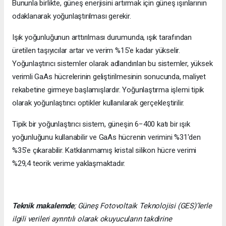
Bununla birlikte, güneş enerjisini artırmak için güneş ışınlarının
odaklanarak yoğunlaştırılması gerekir.
Işık yoğunluğunun arttırılması durumunda, ışık tarafından
üretilen taşıyıcılar artar ve verim %15'e kadar yükselir.
Yoğunlaştırıcı sistemler olarak adlandırılan bu sistemler, yüksek
verimli GaAs hücrelerinin geliştirilmesinin sonucunda, maliyet
rekabetine girmeye başlamışlardır. Yoğunlaştırma işlemi tipik
olarak yoğunlaştırıcı optikler kullanılarak gerçekleştirilir.
Tipik bir yoğunlaştırıcı sistem, güneşin 6−400 katı bir ışık
yoğunluğunu kullanabilir ve GaAs hücrenin verimini %31'den
%35'e çıkarabilir. Katkılanmamış kristal silikon hücre verimi
%29,4 teorik verime yaklaşmaktadır.
Teknik makalemde
;
Güneş Fotovoltaik Teknolojisi
(GES)’lerle
ilgili verileri ayrıntılı olarak okuyucuların takdirine