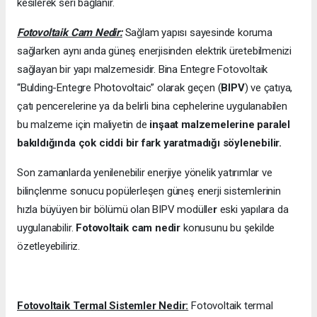
kesilerek seri bağlanır.
Fotovoltaik Cam Nedir:
Sağlam yapısı sayesinde koruma
sağlarken aynı anda güneş enerjisinden elektrik üretebilmenizi
sağlayan bir yapı malzemesidir. Bina Entegre Fotovoltaik
“Bulding-Entegre Photovoltaic” olarak geçen (
BIPV
) ve çatıya,
çatı pencerelerine ya da belirli bina cephelerine uygulanabilen
bu malzeme için maliyetin de
inşaat malzemelerine paralel
bakıldığında çok ciddi bir fark yaratmadığı söylenebilir.
Son zamanlarda yenilenebilir enerjiye yönelik yatırımlar ve
bilinçlenme sonucu popülerleşen güneş enerji sistemlerinin
hızla büyüyen bir bölümü olan BIPV modülle
r
eski yapılara da
uygulanabilir.
Fotovoltaik cam nedir
konusunu bu şekilde
özetleyebiliriz.
Fotovoltaik Termal Sistemler Nedir:
Fotovoltaik termal