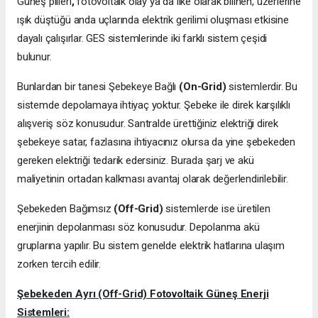
Güneş pilleri
,
fotovoltaik olay ya da ilke olarak bilinen, üzerlerine
ışık düştüğü anda uçlarında elektrik gerilimi oluşması etkisine
dayalı çalışırlar. GES sistemlerinde iki farklı sistem çeşidi
bulunur.
Bunlardan bir tanesi Şebekeye Bağlı
(On-Grid)
sistemlerdir. Bu
sistemde depolamaya ihtiyaç yoktur. Şebeke ile direk karşılıklı
alışveriş söz konusudur. Santralde ürettiğiniz elektriği direk
şebekeye satar, fazlasına ihtiyacınız olursa da yine şebekeden
gereken elektriği tedarik edersiniz. Burada şarj ve akü
maliyetinin ortadan kalkması avantaj olarak değerlendirilebilir.
Şebekeden Bağımsız
(Off-Grid)
sistemlerde ise üretilen
enerjinin depolanması söz konusudur. Depolanma akü
gruplarına yapılır. Bu sistem genelde elektrik hatlarına ulaşım
zorken tercih edilir.
Şebekeden Ayrı (Off-Grid) Fotovoltaik Güneş Enerji
Sistemleri: