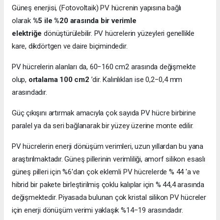
Güneş enerjisi, (Fotovoltaik) PV hücrenin yapısına bağlı
olarak
%5 ile %20 arasında bir verimle
elektriğe
dönüştürülebilir. PV hücrelerin yüzeyleri genellikle
kare, dikdörtgen ve daire biçimindedir.
PV hücrelerin alanları da, 60−160 cm2 arasında değişmekte
olup,
ortalama 100 cm2
’dir. Kalınlıkları ise 0,2−0,4 mm
arasındadır.
Güç çıkışını artırmak amacıyla çok sayıda PV hücre birbirine
paralel ya da seri bağlanarak bir yüzey üzerine monte edilir.
PV hücrelerin enerji dönüşüm verimleri, uzun yıllardan bu yana
araştırılmaktadır. Güneş pillerinin verimliliği, amorf silikon esaslı
güneş pilleri için %6'dan çok eklemli PV hücrelerde % 44 'a ve
hibrid bir pakete birleştirilmiş çoklu kalıplar için % 44,4 arasında
değişmektedir. Piyasada bulunan çok kristal silikon PV hücreler
için enerji dönüşüm verimi yaklaşık %14−19 arasındadır.