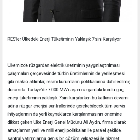
RES’ler Ülkedeki Enerji Tüketiminin Yaklaşık 7’sini Karşılıyor
Ülkemizde rüzgardan elektrik üretiminin yaygınlaştırılması
çalışmaları çerçevesinde türbin üretimlerinin de yerlileşmesi
gibi makro atılımlar, resmi kurumların politikalarına dahil edilmiş
durumda. Türkiye’de 7.000 MW’ı aşan rüzgardaki kurulu güç,
enerji tüketiminin yaklaşık 7’sini karşılarken bu katkının devamı
adına rüzgar enerjisi santrallerinde gerekebilecek tüm servis
ihtiyaçlarının da yerli kaynaklarca karşılanmasının önemine
dikkat çeken Ülke Enerji Genel Müdürü Ali Aydın, firma olarak
amaçlarının yerli ve milli enerji politikaları ile paralel şekilde,
santral yatırımlarına geniş bir çözüm yelpazesi ile hizmet