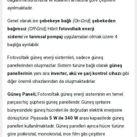
bağlanma durumuna ve kullanım amacına göre çeşitlere
ayrılmaktadır.
Genel olarak ise
şebekeye bağlı
(On-Grid),
şebekeden
bağımsız
(Off-Grid),
Hibrit
fotovoltaik enerji
sistemi
ve
tarımsal pompaj
uygulamaları olmak üzere 4
başlığa ayrılabilir.
Fotovoltaik güneş enerji sistemleri, sadece güneş
panellerinden oluşmazlar. Sistem türüne bağlı olarak
güneş
panellerinin
yanı sıra
inverter, akü ve şarj kontrol cihazı
gibi
diğer önemli cihazlarından da oluşmaktadırlar.
Güneş Paneli;
Fotovoltaik güneş enerji sisteminin en temel
parçası hiç şüphesi güneş panelleridir. Güneş ışınlarını
bünyesindeki güneş hücreleri ile doğrudan elektrik enerjisine
dönüştürür. Piyasada
5 W ile 340 W
arası kapasitede güneş
panelleri kullanılmaktadır. Güneş panelleri ayrıca hücre türüne
göre polikristal, monokristal, ince film gibi çeşitlere