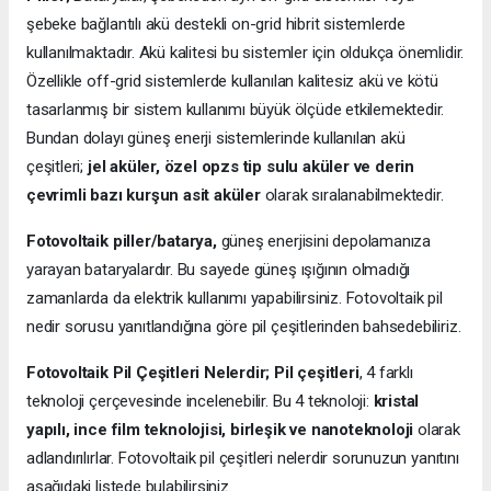
şebeke bağlantılı akü destekli on-grid hibrit sistemlerde
kullanılmaktadır. Akü kalitesi bu sistemler için oldukça önemlidir.
Özellikle off-grid sistemlerde kullanılan kalitesiz akü ve kötü
tasarlanmış bir sistem kullanımı büyük ölçüde etkilemektedir.
Bundan dolayı güneş enerji sistemlerinde kullanılan akü
çeşitleri;
jel aküler, özel opzs tip sulu aküler ve derin
çevrimli bazı kurşun asit aküler
olarak sıralanabilmektedir.
Fotovoltaik piller/batarya,
güneş enerjisini depolamanıza
yarayan bataryalardır. Bu sayede güneş ışığının olmadığı
zamanlarda da elektrik kullanımı yapabilirsiniz. Fotovoltaik pil
nedir sorusu yanıtlandığına göre pil çeşitlerinden bahsedebiliriz.
Fotovoltaik Pil Çeşitleri Nelerdir;
Pil çeşitleri
, 4 farklı
teknoloji çerçevesinde incelenebilir. Bu 4 teknoloji:
kristal
yapılı, ince film teknolojisi, birleşik ve nanoteknoloji
olarak
adlandırılırlar. Fotovoltaik pil çeşitleri nelerdir sorunuzun yanıtını
aşağıdaki listede bulabilirsiniz.