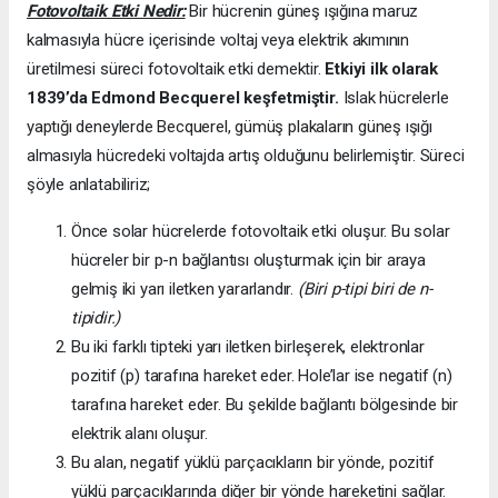
Fotovoltaik Etki Nedir:
Bir hücrenin güneş ışığına maruz
kalmasıyla hücre içerisinde voltaj veya elektrik akımının
üretilmesi süreci fotovoltaik etki demektir.
Etkiyi ilk olarak
1839’da
Edmond Becquerel keşfetmiştir.
Islak hücrelerle
yaptığı deneylerde Becquerel, gümüş plakaların güneş ışığı
almasıyla hücredeki voltajda artış olduğunu belirlemiştir. Süreci
şöyle anlatabiliriz;
Önce solar hücrelerde fotovoltaik etki oluşur. Bu solar
hücreler bir p-n bağlantısı oluşturmak için bir araya
gelmiş iki yarı iletken yararlandır.
(Biri p-tipi biri de n-
tipidir.)
Bu iki farklı tipteki yarı iletken birleşerek, elektronlar
pozitif (p) tarafına hareket eder. Hole’lar ise negatif (n)
tarafına hareket eder. Bu şekilde bağlantı bölgesinde bir
elektrik alanı oluşur.
Bu alan, negatif yüklü parçacıkların bir yönde, pozitif
yüklü parçacıklarında diğer bir yönde hareketini sağlar.