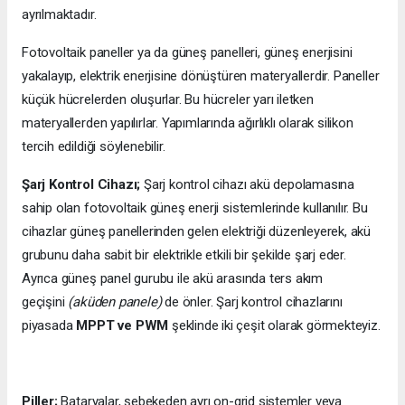
ayrılmaktadır.
Fotovoltaik paneller ya da güneş panelleri, güneş enerjisini
yakalayıp, elektrik enerjisine dönüştüren materyallerdir. Paneller
küçük hücrelerden oluşurlar. Bu hücreler yarı iletken
materyallerden yapılırlar. Yapımlarında ağırlıklı olarak silikon
tercih edildiği söylenebilir.
Şarj Kontrol Cihazı;
Şarj kontrol cihazı akü depolamasına
sahip olan fotovoltaik güneş enerji sistemlerinde kullanılır. Bu
cihazlar güneş panellerinden gelen elektriği düzenleyerek, akü
grubunu daha sabit bir elektrikle etkili bir şekilde şarj eder.
Ayrıca güneş panel gurubu ile akü arasında ters akım
geçişini
(aküden panele)
de önler. Şarj kontrol cihazlarını
piyasada
MPPT ve PWM
şeklinde iki çeşit olarak görmekteyiz.
Piller;
Bataryalar, şebekeden ayrı on-grid sistemler veya