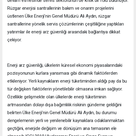
devam etmesinde servis sektörünün de kritik bir rolü bulunuyor.
Rüzgar enerjisi santrallerinin bakım ve onarım projelerini
üstlenen Ülke Enerji’nin Genel Müdürü Ali Aydın, rüzgar
santrallerine yönelik servis çözümlerinin çeşitliliğine yaptıkları
yatırımlar ile enerji arz güvenliği arasındaki bağlantıya dikkat
çekiyor.
Enerji arz güvenliği, ülkelerin küresel ekonomi piyasalarındaki
pozisyonunun kurlara yansıması gibi dinamik faktörlerden
etkileniyor. Yerli kaynakların enerji tüketiminden aldığı pay da bu
tür değişken faktörlerin yönetilebilir olmasına imkan sağlıyor.
Özellikle gelişmekte olan ülkelerde enerji tüketiminin
artmasından dolayı dışa bağımlılık riskinin gündeme geldiğini
belirten Ülke Enerji’nin Genel Müdürü Ali Aydın, bu durumu
dengelemenin yerli ve yenilenebilir kaynaklara odaklanmaktan
geçtiğini, enerjide değişim ve dönüşüm ana temasının ele