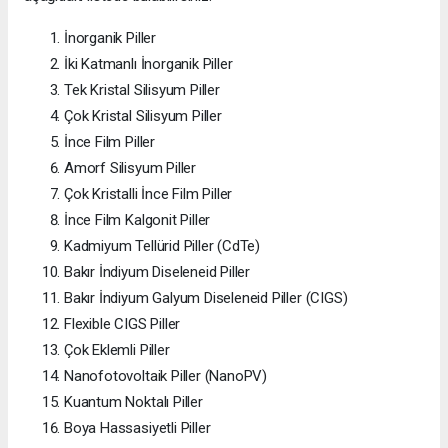
İnorganik Piller
İki Katmanlı İnorganik Piller
Tek Kristal Silisyum Piller
Çok Kristal Silisyum Piller
İnce Film Piller
Amorf Silisyum Piller
Çok Kristalli İnce Film Piller
İnce Film Kalgonit Piller
Kadmiyum Tellürid Piller (CdTe)
Bakır İndiyum Diseleneid Piller
Bakır İndiyum Galyum Diseleneid Piller (CIGS)
Flexible CIGS Piller
Çok Eklemli Piller
Nanofotovoltaik Piller (NanoPV)
Kuantum Noktalı Piller
Boya Hassasiyetli Piller