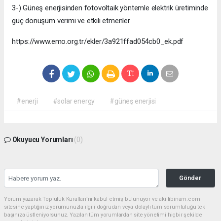
3-) Güneş enerjisinden fotovoltaik yöntemle elektrik üretiminde
güç dönüşüm verimi ve etkili etmenler
https://www.emo.org.tr/ekler/3a921ffad054cb0_ek.pdf
#enerji
#solar energy
#güneş enerjisi
Okuyucu Yorumları
(0)
Gönder
Yorum yazarak Topluluk Kuralları’nı kabul etmiş bulunuyor ve akillibinam.com
sitesine yaptığınız yorumunuzla ilgili doğrudan veya dolaylı tüm sorumluluğu tek
başınıza üstleniyorsunuz. Yazılan tüm yorumlardan site yönetimi hiçbir şekilde