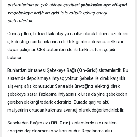
sistemlerinin en çok bilinen çeşitleri
şebekeden ayrı off-grid
ve şebekeye bağlı on-grid
fotovoltaik güneş enerji
sistemleridir.
Güneş pilleri
,
fotovoltaik olay ya da ilke olarak bilinen, üzerlerine
ışık düştüğü anda uçlarında elektrik gerilimi oluşması etkisine
dayalı çalışırlar. GES sistemlerinde iki farklı sistem çeşidi
bulunur.
Bunlardan bir tanesi Şebekeye Bağlı
(On-Grid)
sistemlerdir. Bu
sistemde depolamaya ihtiyaç yoktur. Şebeke ile direk karşılıklı
alışveriş söz konusudur. Santralde ürettiğiniz elektriği direk
şebekeye satar, fazlasına ihtiyacınız olursa da yine şebekeden
gereken elektriği tedarik edersiniz. Burada şarj ve akü
maliyetinin ortadan kalkması avantaj olarak değerlendirilebilir.
Şebekeden Bağımsız
(Off-Grid)
sistemlerde ise üretilen
enerjinin depolanması söz konusudur. Depolanma akü