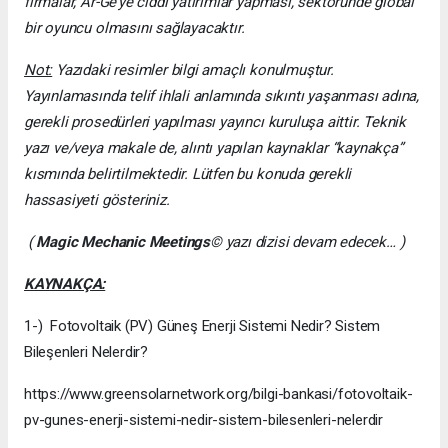
firmalar, Ar-Ge’ye ciddi yatırımlar yapması, sektöründe global
bir oyuncu olmasını sağlayacaktır.
Not:
Yazıdaki resimler bilgi amaçlı konulmuştur.
Yayınlamasında telif ihlali anlamında sıkıntı yaşanması adına,
gerekli prosedürleri yapılması yayıncı kuruluşa aittir. Teknik
yazı ve/veya makale de, alıntı yapılan kaynaklar “kaynakça”
kısmında belirtilmektedir. Lütfen bu konuda gerekli
hassasiyeti gösteriniz.
(
Magic Mechanic Meetings
© yazı dizisi devam edecek… )
KAYNAKÇA:
1-) Fotovoltaik (PV) Güneş Enerji Sistemi Nedir? Sistem
Bileşenleri Nelerdir?
https://www.greensolarnetwork.org/bilgi-bankasi/fotovoltaik-
pv-gunes-enerji-sistemi-nedir-sistem-bilesenleri-nelerdir