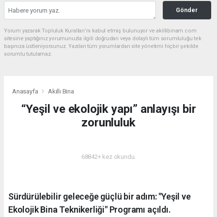
Gönder
Yorum yazarak Topluluk Kuralları’nı kabul etmiş bulunuyor ve akillibinam.com
sitesine yaptığınız yorumunuzla ilgili doğrudan veya dolaylı tüm sorumluluğu tek
başınıza üstleniyorsunuz. Yazılan tüm yorumlardan site yönetimi hiçbir şekilde
sorumlu tutulamaz.
Anasayfa
Akıllı Bina
“Yeşil ve ekolojik yapı” anlayışı bir
zorunluluk
AKILLI BINA
68842+ kez okundu.
Sürdürülebilir geleceğe güçlü bir adım: "Yeşil ve
Ekolojik Bina Teknikerliği" Programı açıldı.