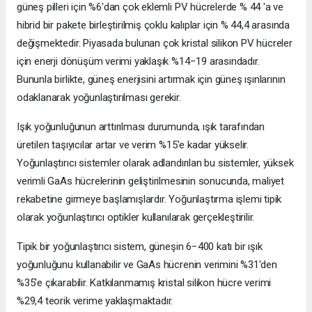
güneş pilleri için %6'dan çok eklemli PV hücrelerde % 44 'a ve
hibrid bir pakete birleştirilmiş çoklu kalıplar için % 44,4 arasında
değişmektedir. Piyasada bulunan çok kristal silikon PV hücreler
için enerji dönüşüm verimi yaklaşık %14−19 arasındadır.
Bununla birlikte, güneş enerjisini artırmak için güneş ışınlarının
odaklanarak yoğunlaştırılması gerekir.
Işık yoğunluğunun arttırılması durumunda, ışık tarafından
üretilen taşıyıcılar artar ve verim %15'e kadar yükselir.
Yoğunlaştırıcı sistemler olarak adlandırılan bu sistemler, yüksek
verimli GaAs hücrelerinin geliştirilmesinin sonucunda, maliyet
rekabetine girmeye başlamışlardır. Yoğunlaştırma işlemi tipik
olarak yoğunlaştırıcı optikler kullanılarak gerçekleştirilir.
Tipik bir yoğunlaştırıcı sistem, güneşin 6−400 katı bir ışık
yoğunluğunu kullanabilir ve GaAs hücrenin verimini %31'den
%35'e çıkarabilir. Katkılanmamış kristal silikon hücre verimi
%29,4 teorik verime yaklaşmaktadır.