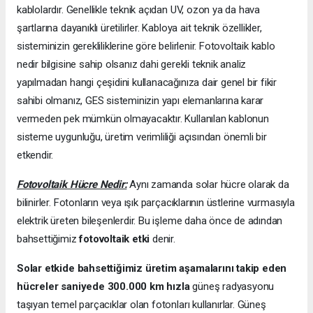
kablolardır. Genellikle teknik açıdan UV, ozon ya da hava
şartlarına dayanıklı üretilirler. Kabloya ait teknik özellikler,
sisteminizin gerekliliklerine göre belirlenir. Fotovoltaik kablo
nedir bilgisine sahip olsanız dahi gerekli teknik analiz
yapılmadan hangi çeşidini kullanacağınıza dair genel bir fikir
sahibi olmanız, GES sisteminizin yapı elemanlarına karar
vermeden pek mümkün olmayacaktır. Kullanılan kablonun
sisteme uygunluğu, üretim verimliliği açısından önemli bir
etkendir.
Fotovoltaik Hücre Nedir:
Aynı zamanda solar hücre olarak da
bilinirler. Fotonların veya ışık parçacıklarının üstlerine vurmasıyla
elektrik üreten bileşenlerdir. Bu işleme daha önce de adından
bahsettiğimiz
fotovoltaik etki
denir.
Solar etkide bahsettiğimiz üretim aşamalarını takip eden
hücreler saniyede 300.000 km hızla
güneş radyasyonu
taşıyan temel parçacıklar olan fotonları kullanırlar. Güneş