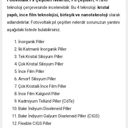
Fotovoltaik Pil Çeşitleri Nelerdir;
Pil çeşitleri
, 4 farklı
teknoloji çerçevesinde incelenebilir. Bu 4 teknoloji:
kristal
yapılı, ince film teknolojisi, birleşik ve nanoteknoloji
olarak
adlandırılırlar. Fotovoltaik pil çeşitleri nelerdir sorunuzun yanıtını
aşağıdaki listede bulabilirsiniz.
İnorganik Piller
İki Katmanlı İnorganik Piller
Tek Kristal Silisyum Piller
Çok Kristal Silisyum Piller
İnce Film Piller
Amorf Silisyum Piller
Çok Kristalli İnce Film Piller
İnce Film Kalgonit Piller
Kadmiyum Tellürid Piller (CdTe)
Bakır İndiyum Diseleneid Piller
Bakır İndiyum Galyum Diseleneid Piller (CIGS)
Flexible CIGS Piller