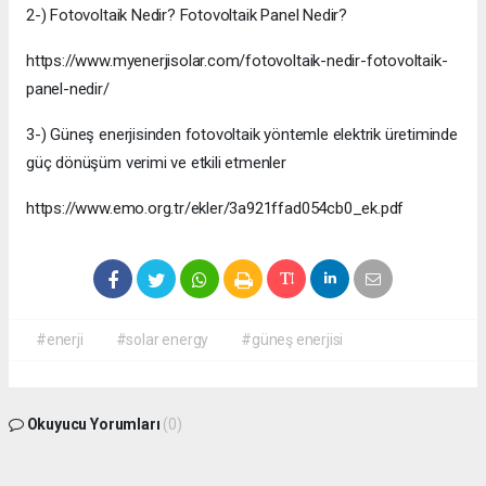
2-) Fotovoltaik Nedir? Fotovoltaik Panel Nedir?
https://www.myenerjisolar.com/fotovoltaik-nedir-fotovoltaik-
panel-nedir/
3-) Güneş enerjisinden fotovoltaik yöntemle elektrik üretiminde
güç dönüşüm verimi ve etkili etmenler
https://www.emo.org.tr/ekler/3a921ffad054cb0_ek.pdf
#enerji
#solar energy
#güneş enerjisi
Okuyucu Yorumları
(0)