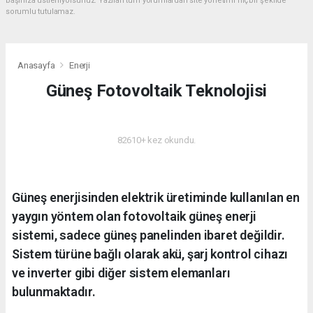
başınıza üstleniyorsunuz. Yazılan tüm yorumlardan site yönetimi hiçbir şekilde
sorumlu tutulamaz.
Anasayfa
Enerji
Güneş Fotovoltaik Teknolojisi
ENERJI
82610+ kez okundu.
Güneş enerjisinden elektrik üretiminde kullanılan en
yaygın yöntem olan fotovoltaik güneş enerji
sistemi, sadece güneş panelinden ibaret değildir.
Sistem türüne bağlı olarak akü, şarj kontrol cihazı
ve inverter gibi diğer sistem elemanları
bulunmaktadır.