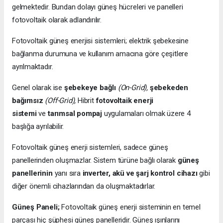
gelmektedir. Bundan dolayı güneş hücreleri ve panelleri
fotovoltaik olarak adlandırılır.
Fotovoltaik güneş enerjisi sistemleri; elektrik şebekesine
bağlanma durumuna ve kullanım amacına göre çeşitlere
ayrılmaktadır.
Genel olarak ise
şebekeye bağlı
(On-Grid),
şebekeden
bağımsız
(Off-Grid),
Hibrit
fotovoltaik enerji
sistemi
ve
tarımsal pompaj
uygulamaları olmak üzere 4
başlığa ayrılabilir.
Fotovoltaik güneş enerji sistemleri, sadece güneş
panellerinden oluşmazlar. Sistem türüne bağlı olarak
güneş
panellerinin
yanı sıra
inverter, akü ve şarj kontrol cihazı
gibi
diğer önemli cihazlarından da oluşmaktadırlar.
Güneş Paneli;
Fotovoltaik güneş enerji sisteminin en temel
parçası hiç şüphesi güneş panelleridir. Güneş ışınlarını