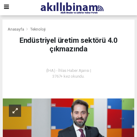
Anasayfa
Teknoloji
Endüstriyel üretim sektörü 4.0
çıkmazında
TEKNOLOJI
(İHA) - İhlas Haber Ajansı |
3767+ kez okundu.