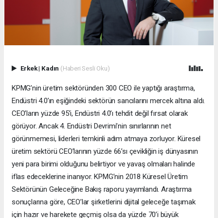
Erkek
|
Kadın
(Haberi Sesli Oku)
KPMG’nin üretim sektöründen 300 CEO ile yaptığı araştırma,
Endüstri 4.0’ın eşiğindeki sektörün sancılarını mercek altına aldı.
CEO’ların yüzde 95’i, Endüstri 4.0’ı tehdit değil fırsat olarak
görüyor. Ancak 4. Endüstri Devrimi’nin sınırlarının net
görünmemesi, liderleri temkinli adım atmaya zorluyor. Küresel
üretim sektörü CEO’larının yüzde 66’sı çevikliğin iş dünyasının
yeni para birimi olduğunu belirtiyor ve yavaş olmaları halinde
iflas edeceklerine inanıyor. KPMG’nin 2018 Küresel Üretim
Sektörünün Geleceğine Bakış raporu yayımlandı. Araştırma
sonuçlarına göre, CEO’lar şirketlerini dijital geleceğe taşımak
için hazır ve harekete geçmiş olsa da yüzde 70’i büyük