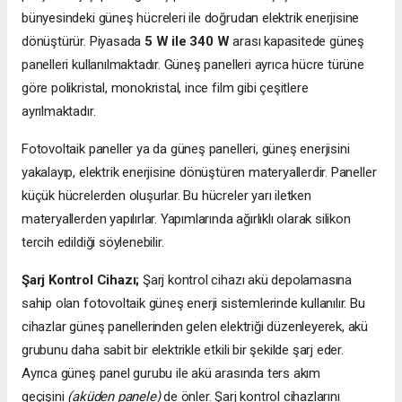
bünyesindeki güneş hücreleri ile doğrudan elektrik enerjisine
dönüştürür. Piyasada
5 W ile 340 W
arası kapasitede güneş
panelleri kullanılmaktadır. Güneş panelleri ayrıca hücre türüne
göre polikristal, monokristal, ince film gibi çeşitlere
ayrılmaktadır.
Fotovoltaik paneller ya da güneş panelleri, güneş enerjisini
yakalayıp, elektrik enerjisine dönüştüren materyallerdir. Paneller
küçük hücrelerden oluşurlar. Bu hücreler yarı iletken
materyallerden yapılırlar. Yapımlarında ağırlıklı olarak silikon
tercih edildiği söylenebilir.
Şarj Kontrol Cihazı;
Şarj kontrol cihazı akü depolamasına
sahip olan fotovoltaik güneş enerji sistemlerinde kullanılır. Bu
cihazlar güneş panellerinden gelen elektriği düzenleyerek, akü
grubunu daha sabit bir elektrikle etkili bir şekilde şarj eder.
Ayrıca güneş panel gurubu ile akü arasında ters akım
geçişini
(aküden panele)
de önler. Şarj kontrol cihazlarını