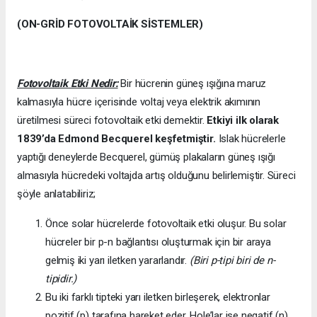
(ON-GRİD FOTOVOLTAİK SİSTEMLER)
Fotovoltaik Etki Nedir:
Bir hücrenin güneş ışığına maruz
kalmasıyla hücre içerisinde voltaj veya elektrik akımının
üretilmesi süreci fotovoltaik etki demektir.
Etkiyi ilk olarak
1839’da
Edmond Becquerel keşfetmiştir.
Islak hücrelerle
yaptığı deneylerde Becquerel, gümüş plakaların güneş ışığı
almasıyla hücredeki voltajda artış olduğunu belirlemiştir. Süreci
şöyle anlatabiliriz;
Önce solar hücrelerde fotovoltaik etki oluşur. Bu solar
hücreler bir p-n bağlantısı oluşturmak için bir araya
gelmiş iki yarı iletken yararlandır.
(Biri p-tipi biri de n-
tipidir.)
Bu iki farklı tipteki yarı iletken birleşerek, elektronlar
pozitif (p) tarafına hareket eder. Hole’lar ise negatif (n)