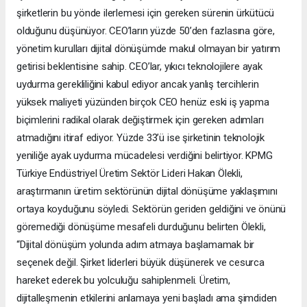
şirketlerin bu yönde ilerlemesi için gereken sürenin ürkütücü
olduğunu düşünüyor. CEO’ların yüzde 50’den fazlasına göre,
yönetim kurulları dijital dönüşümde makul olmayan bir yatırım
getirisi beklentisine sahip. CEO’lar, yıkıcı teknolojilere ayak
uydurma gerekliliğini kabul ediyor ancak yanlış tercihlerin
yüksek maliyeti yüzünden birçok CEO henüz eski iş yapma
biçimlerini radikal olarak değiştirmek için gereken adımları
atmadığını itiraf ediyor. Yüzde 33’ü ise şirketinin teknolojik
yeniliğe ayak uydurma mücadelesi verdiğini belirtiyor. KPMG
Türkiye Endüstriyel Üretim Sektör Lideri Hakan Ölekli,
araştırmanın üretim sektörünün dijital dönüşüme yaklaşımını
ortaya koyduğunu söyledi. Sektörün geriden geldiğini ve önünü
göremediği dönüşüme mesafeli durduğunu belirten Ölekli,
“Dijital dönüşüm yolunda adım atmaya başlamamak bir
seçenek değil. Şirket liderleri büyük düşünerek ve cesurca
hareket ederek bu yolculuğu sahiplenmeli. Üretim,
dijitalleşmenin etkilerini anlamaya yeni başladı ama şimdiden