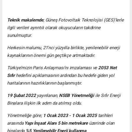
Teknik makalemde
;
Güneş Fotovoltaik Teknolojisi
(GES)’lerle
ilgili verileri ayrıntılı olarak okuyucuların takdirine
sunulmuştur.
Herkesin malumu, 21’nci yüzyılla birlikte, yenilenebilir enerji
kaynaklarının önemi gün geçtikçe artmaktadır.
Türkiye’mizin Paris Anlaşması’nı imzalaması ve
2053 Net
Sıfır
hedefini açıklamasının ardından bu hedefe giden yol
haritalarının hazırlıklarının başlanmıştır.
19 Şubat 2022
yayınlanan,
NSEB Yönetmeliği
ile Sıfır Enerji
Binalara ilişkin ilk adım da atılmış oldu.
Yönetmeliğe göre;
1 Ocak 2023 - 1 Ocak 2025
tarihleri
arasında
Yapı İnşaat Alanı 5 bin metrekare
üzerinde olan
binalarda
%5 Yenilenebilir Enerji kullanma