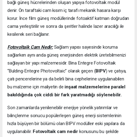
bağlı güneş hücrelerinden oluşan yapıya fotovoltaik modül
denir. Ön taraftaki cam kısım iç tarafı mekanik hasara karşı
korur. İnce film güneş modüllerinde fotoaktif katman doğrudan
cama yerleştirilir ve sonra da şeritler halinde lazer aracılığı ile
kesilerek seri bağlanır.
Fotovoltaik Cam Nedir:
Sağlam yapısı sayesinde koruma
sağlarken aynı anda güneş enerjisinden elektrik üretebilmenizi
sağlayan bir yapı malzemesidir. Bina Entegre Fotovoltaik
“Bulding-Entegre Photovoltaic” olarak geçen (
BIPV
) ve çatıya,
çatı pencerelerine ya da belirli bina cephelerine uygulanabilen
bu malzeme için maliyetin de
inşaat malzemelerine paralel
bakıldığında çok ciddi bir fark yaratmadığı söylenebilir.
Son zamanlarda yenilenebilir enerjiye yönelik yatırımlar ve
bilinçlenme sonucu popülerleşen güneş enerji sistemlerinin
hızla büyüyen bir bölümü olan BIPV modülle
r
eski yapılara da
uygulanabilir.
Fotovoltaik cam nedir
konusunu bu şekilde