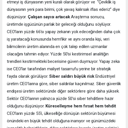
etmeyi iş dünyasının yeni kuralı olarak görüyor ve “Çeviklik iş
dünyasının yeni para birimi, çok yavaş kalırsak iflas ederiz” diye
düşünüyor.
Çalışan sayısı artacak
Araştırma sonucu,
üretimde işgücünün parlak bir geleceği olduğunu söylüyor.
CEO’ların yüzde 66’sı yapay zekanın yok edeceğinden daha çok
iş yaratacağı konusunda hemfikir ve aynı oranda kişi, veri
bilimcilerin üretim alanında en çok talep edilen uzmanlar
olacağını tahmin ediyor. Yüzde 50’si kestirimsel analitiğin
trendleri kestirmekteki becerisine güven duymuyor. Yapay zeka
ise CEO’lar tarafından maliyet tasarrufu yerine bir stratejik
fayda olarak görülüyor.
Siber saldırı büyük risk
Endüstriyel
üretim CEO’larına göre, siber saldırılar kaçınılmaz. Siber güvenlik
endişesi üretim sektöründe diğer sektörlere göre daha yüksek.
Sektör CEO’larının yalnızca yüzde 50’si siber tehditlere hazır
olduğunu düşünüyor.
Küreselleşme hem fırsat hem tehdit
CEO’ların yüzde 55’i, ülkeselliğe dönüşün sektörün büyümesi
önündeki en büyük tehdit olduğuna inanıyor ve günümüzdeki