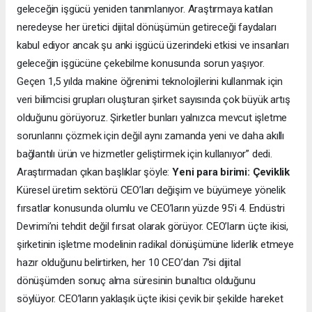
geleceğin işgücü yeniden tanımlanıyor. Araştırmaya katılan
neredeyse her üretici dijital dönüşümün getireceği faydaları
kabul ediyor ancak şu anki işgücü üzerindeki etkisi ve insanları
geleceğin işgücüne çekebilme konusunda sorun yaşıyor.
Geçen 1,5 yılda makine öğrenimi teknolojilerini kullanmak için
veri bilimcisi grupları oluşturan şirket sayısında çok büyük artış
olduğunu görüyoruz. Şirketler bunları yalnızca mevcut işletme
sorunlarını çözmek için değil aynı zamanda yeni ve daha akıllı
bağlantılı ürün ve hizmetler geliştirmek için kullanıyor” dedi.
Araştırmadan çıkan başlıklar şöyle:
Yeni para birimi: Çeviklik
Küresel üretim sektörü CEO’ları değişim ve büyümeye yönelik
fırsatlar konusunda olumlu ve CEO’ların yüzde 95’i 4. Endüstri
Devrimi’ni tehdit değil fırsat olarak görüyor. CEO’ların üçte ikisi,
şirketinin işletme modelinin radikal dönüşümüne liderlik etmeye
hazır olduğunu belirtirken, her 10 CEO’dan 7’si dijital
dönüşümden sonuç alma süresinin bunaltıcı olduğunu
söylüyor. CEO’ların yaklaşık üçte ikisi çevik bir şekilde hareket