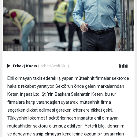
Erkek
|
Kadın
(Haberi Sesli Oku)
Ehil olmayan taklit ederek iş yapan müteahhit firmalar sektörde
haksız rekabet yaratıyor. Sektörün önde gelen markalarından
Keten İnşaat Ltd. Şti.’nin Başkanı Selahattin Keten, bu tür
firmalara karşı vatandaşları uyararak, müteahhit firma
seçerken dikkat edilmesi gereken kriterlere dikkat çekti.
Türkiye’nin lokomotif sektörlerinden inşaatta ehil olmayan
müteahhitler sektörü olumsuz etkiliyor. Yeterli bilgi, donanım
ve deneyime sahip olmayan kendilerine özgün bir tasarımları