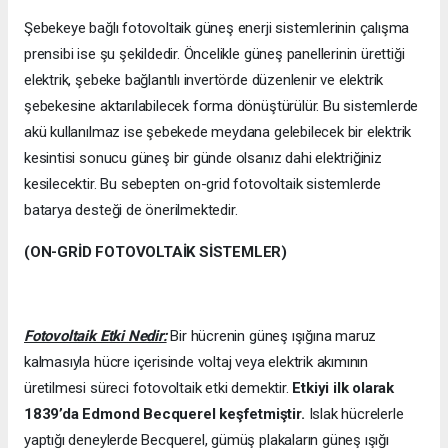
Şebekeye bağlı fotovoltaik güneş enerji sistemlerinin çalışma
prensibi ise şu şekildedir. Öncelikle güneş panellerinin ürettiği
elektrik, şebeke bağlantılı invertörde düzenlenir ve elektrik
şebekesine aktarılabilecek forma dönüştürülür. Bu sistemlerde
akü kullanılmaz ise şebekede meydana gelebilecek bir elektrik
kesintisi sonucu güneş bir günde olsanız dahi elektriğiniz
kesilecektir. Bu sebepten on-grid fotovoltaik sistemlerde
batarya desteği de önerilmektedir.
(ON-GRİD FOTOVOLTAİK SİSTEMLER)
Fotovoltaik Etki Nedir:
Bir hücrenin güneş ışığına maruz
kalmasıyla hücre içerisinde voltaj veya elektrik akımının
üretilmesi süreci fotovoltaik etki demektir.
Etkiyi ilk olarak
1839’da
Edmond Becquerel keşfetmiştir.
Islak hücrelerle
yaptığı deneylerde Becquerel, gümüş plakaların güneş ışığı