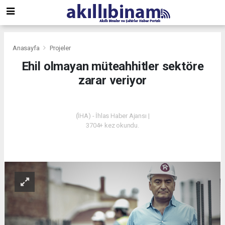
Anasayfa
Projeler
Ehil olmayan müteahhitler sektöre
zarar veriyor
PROJELER
(İHA) - İhlas Haber Ajansı |
3704+ kez okundu.