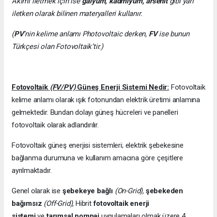
Akımı iletmek için ise
galyum, kadmiyum, arsenit
gibi yarı
iletken olarak bilinen materyalleri kullanır.
(
PV
’nin kelime anlamı Photovoltaic derken,
FV
ise bunun
Türkçesi olan Fotovoltaik’tir.)
Fotovoltaik
(FV/PV)
Güneş Enerji Sistemi Nedir:
Fotovoltaik
kelime anlamı olarak ışık fotonundan elektrik üretimi anlamına
gelmektedir. Bundan dolayı güneş hücreleri ve panelleri
fotovoltaik olarak adlandırılır.
Fotovoltaik güneş enerjisi sistemleri; elektrik şebekesine
bağlanma durumuna ve kullanım amacına göre çeşitlere
ayrılmaktadır.
Genel olarak ise
şebekeye bağlı
(On-Grid),
şebekeden
bağımsız
(Off-Grid),
Hibrit
fotovoltaik enerji
sistemi
ve
tarımsal pompaj
uygulamaları olmak üzere 4