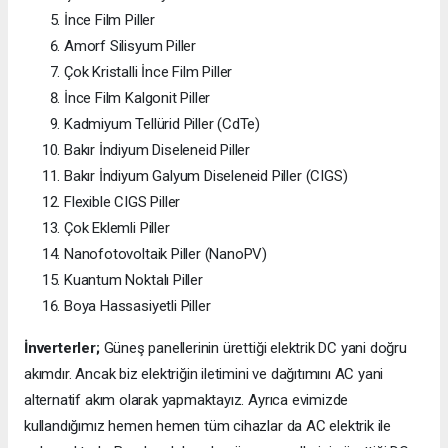
İnce Film Piller
Amorf Silisyum Piller
Çok Kristalli İnce Film Piller
İnce Film Kalgonit Piller
Kadmiyum Tellürid Piller (CdTe)
Bakır İndiyum Diseleneid Piller
Bakır İndiyum Galyum Diseleneid Piller (CIGS)
Flexible CIGS Piller
Çok Eklemli Piller
Nanofotovoltaik Piller (NanoPV)
Kuantum Noktalı Piller
Boya Hassasiyetli Piller
İnverterler;
Güneş panellerinin ürettiği elektrik DC yani doğru
akımdır. Ancak biz elektriğin iletimini ve dağıtımını AC yani
alternatif akım olarak yapmaktayız. Ayrıca evimizde
kullandığımız hemen hemen tüm cihazlar da AC elektrik ile