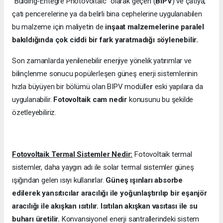
“Bulding-Entegre Photovoltaic” olarak geçen (
BIPV
) ve çatıya,
çatı pencerelerine ya da belirli bina cephelerine uygulanabilen
bu malzeme için maliyetin de
inşaat malzemelerine paralel
bakıldığında çok ciddi bir fark yaratmadığı söylenebilir.
Son zamanlarda yenilenebilir enerjiye yönelik yatırımlar ve
bilinçlenme sonucu popülerleşen güneş enerji sistemlerinin
hızla büyüyen bir bölümü olan BIPV modülle
r
eski yapılara da
uygulanabilir.
Fotovoltaik cam nedir
konusunu bu şekilde
özetleyebiliriz.
Fotovoltaik Termal Sistemler Nedir:
Fotovoltaik termal
sistemler, daha yaygın adı ile solar termal sistemler güneş
ışığından gelen ısıyı kullanırlar.
Güneş ışınları absorbe
edilerek yansıtıcılar aracılığı ile yoğunlaştırılıp bir eşanjör
aracılığı ile akışkan ısıtılır. Isıtılan akışkan vasıtası ile su
buharı üretilir.
Konvansiyonel enerji santrallerindeki sistem