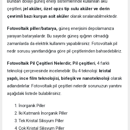
Bundan dolayı güneş enerji sistemlerinde kullanılan akü
çeşitleri;
jel aküler, özel opzs tip sulu aküler ve derin
çevrimli bazı kurşun asit aküler
olarak sıralanabilmektedir.
Fotovoltaik piller/batarya,
güneş enerjisini depolamanıza
yarayan bataryalardır. Bu sayede güneş ışığının olmadığı
zamanlarda da elektrik kullanımı yapabilirsiniz. Fotovoltaik pil
nedir sorusu yanıtlandığına göre pil çeşitlerinden bahsedebiliriz.
Fotovoltaik Pil Çeşitleri Nelerdir;
Pil çeşitleri
, 4 farklı
teknoloji çerçevesinde incelenebilir. Bu 4 teknoloji:
kristal
yapılı, ince film teknolojisi, birleşik ve nanoteknoloji
olarak
adlandırılırlar. Fotovoltaik pil çeşitleri nelerdir sorunuzun yanıtını
aşağıdaki listede bulabilirsiniz.
İnorganik Piller
İki Katmanlı İnorganik Piller
Tek Kristal Silisyum Piller
Çok Kristal Silisyum Piller