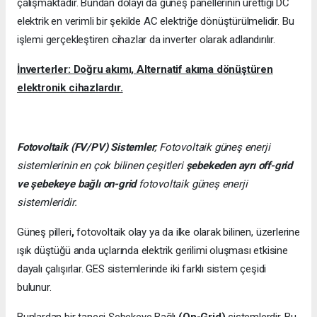
çalışmaktadır. Bundan dolayı da güneş panellerinin ürettiği DC
elektrik en verimli bir şekilde AC elektriğe dönüştürülmelidir. Bu
işlemi gerçekleştiren cihazlar da inverter olarak adlandırılır.
İnverterler: Doğru akımı, Alternatif akıma dönüştüren
elektronik cihazlardır.
Fotovoltaik (FV/PV)
Sistemler
; Fotovoltaik güneş enerji
sistemlerinin en çok bilinen çeşitleri
şebekeden ayrı off-grid
ve şebekeye bağlı on-grid
fotovoltaik güneş enerji
sistemleridir.
Güneş pilleri
,
fotovoltaik olay ya da ilke olarak bilinen, üzerlerine
ışık düştüğü anda uçlarında elektrik gerilimi oluşması etkisine
dayalı çalışırlar. GES sistemlerinde iki farklı sistem çeşidi
bulunur.
Bunlardan bir tanesi Şebekeye Bağlı
(On-Grid)
sistemlerdir. Bu