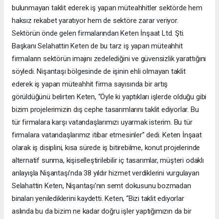
bulunmayan taklit ederek iş yapan müteahhitler sektörde hem
haksız rekabet yaratıyor hem de sektöre zarar veriyor.
Sektörün önde gelen firmalarından Keten İnşaat Ltd. Şti.
Başkanı Selahattin Keten de bu tarz iş yapan müteahhit
firmaların sektörün imajını zedelediğini ve güvensizlik yarattığını
söyledi. Nişantaşı bölgesinde de işinin ehli olmayan taklit
ederek iş yapan müteahhit firma sayısında bir artış
görüldüğünü belirten Keten, “Öyle ki yaptıkları işlerde olduğu gibi
bizim projelerimizin dış cephe tasarımlarını taklit ediyorlar. Bu
tür firmalara karşı vatandaşlarımızı uyarmak isterim. Bu tür
firmalara vatandaşlarımız itibar etmesinler” dedi. Keten İnşaat
olarak iş disiplini, kısa sürede iş bitirebilme, konut projelerinde
alternatif sunma, kişiselleştirilebilir iç tasarımlar, müşteri odaklı
anlayışla Nişantaşı’nda 38 yıldır hizmet verdiklerini vurgulayan
Selahattin Keten, Nişantaşı’nın semt dokusunu bozmadan
binaları yenilediklerini kaydetti. Keten, “Bizi taklit ediyorlar
aslında bu da bizim ne kadar doğru işler yaptığımızın da bir