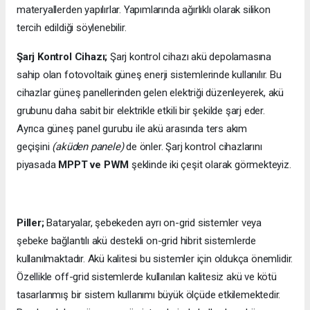
materyallerden yapılırlar. Yapımlarında ağırlıklı olarak silikon
tercih edildiği söylenebilir.
Şarj Kontrol Cihazı;
Şarj kontrol cihazı akü depolamasına
sahip olan fotovoltaik güneş enerji sistemlerinde kullanılır. Bu
cihazlar güneş panellerinden gelen elektriği düzenleyerek, akü
grubunu daha sabit bir elektrikle etkili bir şekilde şarj eder.
Ayrıca güneş panel gurubu ile akü arasında ters akım
geçişini
(aküden panele)
de önler. Şarj kontrol cihazlarını
piyasada
MPPT ve PWM
şeklinde iki çeşit olarak görmekteyiz.
Piller;
Bataryalar, şebekeden ayrı on-grid sistemler veya
şebeke bağlantılı akü destekli on-grid hibrit sistemlerde
kullanılmaktadır. Akü kalitesi bu sistemler için oldukça önemlidir.
Özellikle off-grid sistemlerde kullanılan kalitesiz akü ve kötü
tasarlanmış bir sistem kullanımı büyük ölçüde etkilemektedir.