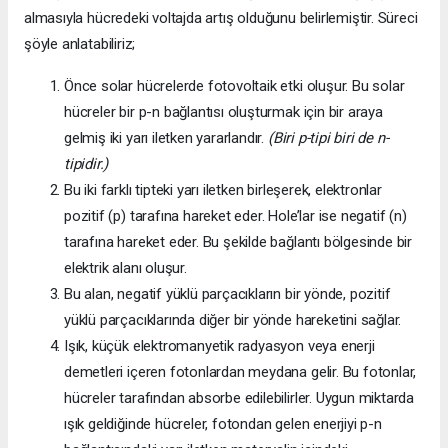
almasıyla hücredeki voltajda artış olduğunu belirlemiştir. Süreci
şöyle anlatabiliriz;
Önce solar hücrelerde fotovoltaik etki oluşur. Bu solar
hücreler bir p-n bağlantısı oluşturmak için bir araya
gelmiş iki yarı iletken yararlandır.
(Biri p-tipi biri de n-
tipidir.)
Bu iki farklı tipteki yarı iletken birleşerek, elektronlar
pozitif (p) tarafına hareket eder. Hole’lar ise negatif (n)
tarafına hareket eder. Bu şekilde bağlantı bölgesinde bir
elektrik alanı oluşur.
Bu alan, negatif yüklü parçacıkların bir yönde, pozitif
yüklü parçacıklarında diğer bir yönde hareketini sağlar.
Işık, küçük elektromanyetik radyasyon veya enerji
demetleri içeren fotonlardan meydana gelir. Bu fotonlar,
hücreler tarafından absorbe edilebilirler. Uygun miktarda
ışık geldiğinde hücreler, fotondan gelen enerjiyi p-n