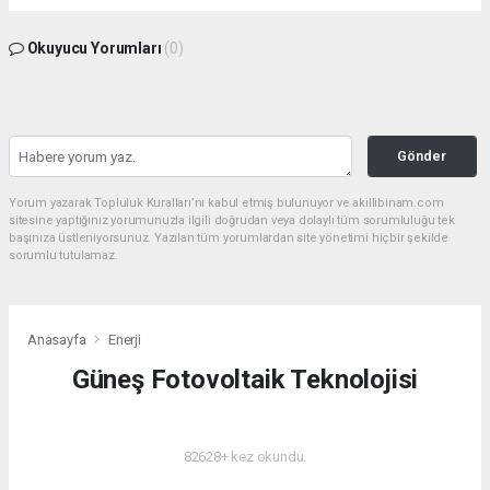
Okuyucu Yorumları
(0)
Gönder
Yorum yazarak Topluluk Kuralları’nı kabul etmiş bulunuyor ve akillibinam.com
sitesine yaptığınız yorumunuzla ilgili doğrudan veya dolaylı tüm sorumluluğu tek
başınıza üstleniyorsunuz. Yazılan tüm yorumlardan site yönetimi hiçbir şekilde
sorumlu tutulamaz.
Anasayfa
Enerji
Güneş Fotovoltaik Teknolojisi
ENERJI
82628+ kez okundu.