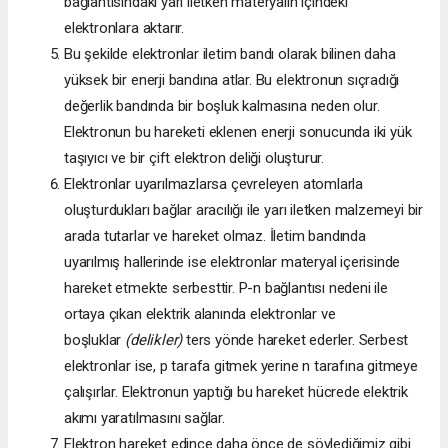
bağlantısındaki yarı iletken materyalin içindeki
elektronlara aktarır.
Bu şekilde elektronlar iletim bandı olarak bilinen daha
yüksek bir enerji bandına atlar. Bu elektronun sıçradığı
değerlik bandında bir boşluk kalmasına neden olur.
Elektronun bu hareketi eklenen enerji sonucunda iki yük
taşıyıcı ve bir çift elektron deliği oluşturur.
Elektronlar uyarılmazlarsa çevreleyen atomlarla
oluşturdukları bağlar aracılığı ile yarı iletken malzemeyi bir
arada tutarlar ve hareket olmaz. İletim bandında
uyarılmış hallerinde ise elektronlar materyal içerisinde
hareket etmekte serbesttir. P-n bağlantısı nedeni ile
ortaya çıkan elektrik alanında elektronlar ve
boşluklar
(delikler)
ters yönde hareket ederler. Serbest
elektronlar ise, p tarafa gitmek yerine n tarafına gitmeye
çalışırlar. Elektronun yaptığı bu hareket hücrede elektrik
akımı yaratılmasını sağlar.
Elektron hareket edince daha önce de söylediğimiz gibi