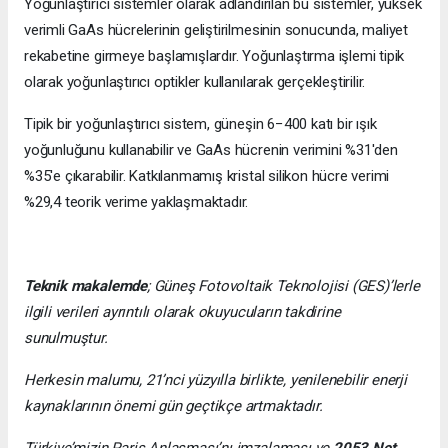
Yoğunlaştırıcı sistemler olarak adlandırılan bu sistemler, yüksek
verimli GaAs hücrelerinin geliştirilmesinin sonucunda, maliyet
rekabetine girmeye başlamışlardır. Yoğunlaştırma işlemi tipik
olarak yoğunlaştırıcı optikler kullanılarak gerçekleştirilir.
Tipik bir yoğunlaştırıcı sistem, güneşin 6−400 katı bir ışık
yoğunluğunu kullanabilir ve GaAs hücrenin verimini %31'den
%35'e çıkarabilir. Katkılanmamış kristal silikon hücre verimi
%29,4 teorik verime yaklaşmaktadır.
Teknik makalemde
;
Güneş Fotovoltaik Teknolojisi
(GES)’lerle
ilgili verileri ayrıntılı olarak okuyucuların takdirine
sunulmuştur.
Herkesin malumu, 21’nci yüzyılla birlikte, yenilenebilir enerji
kaynaklarının önemi gün geçtikçe artmaktadır.
Türkiye’mizin Paris Anlaşması’nı imzalaması ve
2053 Net