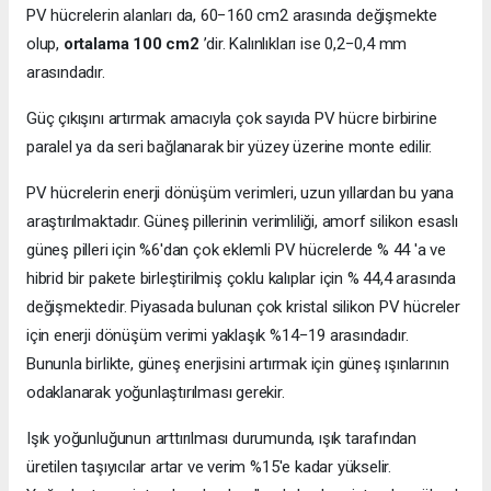
PV hücrelerin alanları da, 60−160 cm2 arasında değişmekte
olup,
ortalama 100 cm2
’dir. Kalınlıkları ise 0,2−0,4 mm
arasındadır.
Güç çıkışını artırmak amacıyla çok sayıda PV hücre birbirine
paralel ya da seri bağlanarak bir yüzey üzerine monte edilir.
PV hücrelerin enerji dönüşüm verimleri, uzun yıllardan bu yana
araştırılmaktadır. Güneş pillerinin verimliliği, amorf silikon esaslı
güneş pilleri için %6'dan çok eklemli PV hücrelerde % 44 'a ve
hibrid bir pakete birleştirilmiş çoklu kalıplar için % 44,4 arasında
değişmektedir. Piyasada bulunan çok kristal silikon PV hücreler
için enerji dönüşüm verimi yaklaşık %14−19 arasındadır.
Bununla birlikte, güneş enerjisini artırmak için güneş ışınlarının
odaklanarak yoğunlaştırılması gerekir.
Işık yoğunluğunun arttırılması durumunda, ışık tarafından
üretilen taşıyıcılar artar ve verim %15'e kadar yükselir.