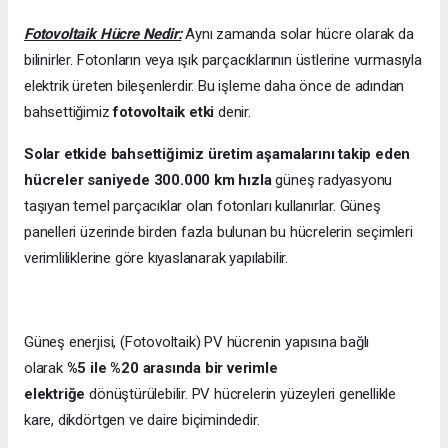
Fotovoltaik Hücre Nedir:
Aynı zamanda solar hücre olarak da
bilinirler. Fotonların veya ışık parçacıklarının üstlerine vurmasıyla
elektrik üreten bileşenlerdir. Bu işleme daha önce de adından
bahsettiğimiz
fotovoltaik etki
denir.
Solar etkide bahsettiğimiz üretim aşamalarını takip eden
hücreler saniyede 300.000 km hızla
güneş radyasyonu
taşıyan temel parçacıklar olan fotonları kullanırlar. Güneş
panelleri üzerinde birden fazla bulunan bu hücrelerin seçimleri
verimliliklerine göre kıyaslanarak yapılabilir.
Güneş enerjisi, (Fotovoltaik) PV hücrenin yapısına bağlı
olarak
%5 ile %20 arasında bir verimle
elektriğe
dönüştürülebilir. PV hücrelerin yüzeyleri genellikle
kare, dikdörtgen ve daire biçimindedir.