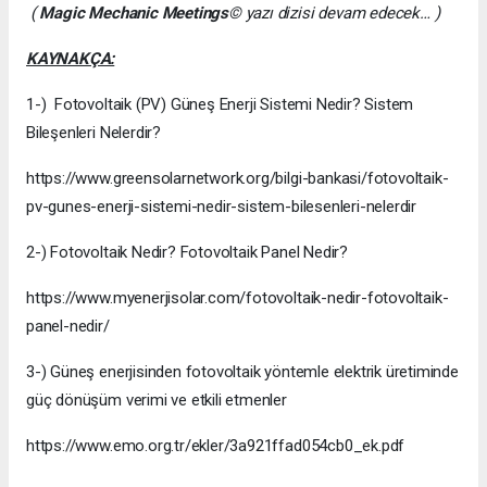
(
Magic Mechanic Meetings
© yazı dizisi devam edecek… )
KAYNAKÇA:
1-) Fotovoltaik (PV) Güneş Enerji Sistemi Nedir? Sistem
Bileşenleri Nelerdir?
https://www.greensolarnetwork.org/bilgi-bankasi/fotovoltaik-
pv-gunes-enerji-sistemi-nedir-sistem-bilesenleri-nelerdir
2-) Fotovoltaik Nedir? Fotovoltaik Panel Nedir?
https://www.myenerjisolar.com/fotovoltaik-nedir-fotovoltaik-
panel-nedir/
3-) Güneş enerjisinden fotovoltaik yöntemle elektrik üretiminde
güç dönüşüm verimi ve etkili etmenler
https://www.emo.org.tr/ekler/3a921ffad054cb0_ek.pdf