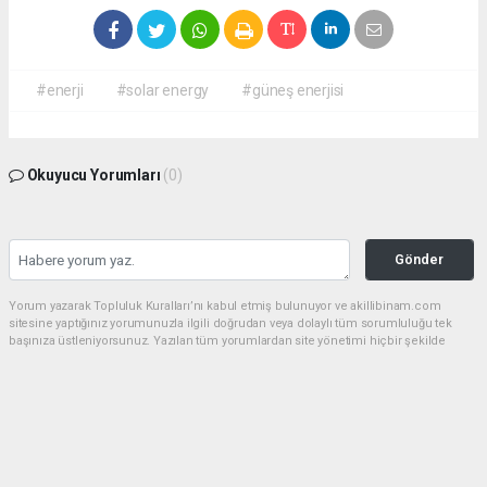
#enerji
#solar energy
#güneş enerjisi
Okuyucu Yorumları
(0)
Gönder
Yorum yazarak Topluluk Kuralları’nı kabul etmiş bulunuyor ve akillibinam.com
sitesine yaptığınız yorumunuzla ilgili doğrudan veya dolaylı tüm sorumluluğu tek
başınıza üstleniyorsunuz. Yazılan tüm yorumlardan site yönetimi hiçbir şekilde
sorumlu tutulamaz.
haber paketi
haber scripti
haber yazılımı