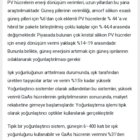
PV hücrelerin enerji dönüşüm verimleri, uzun yıllardan bu yana
araştırılmaktadır. Güneş pillerinin verimliliği, amorf silikon esaslı
güneş pilleri için %6'dan çok eklemli PV hücrelerde % 44 'a ve
hibrid bir pakete birleştirilmiş çoklu kalıplar için % 44,4 arasında
değişmektedir. Piyasada bulunan çok kristal silikon PV hücreler
için enerji dönüşüm verimi yaklaşık %14−19 arasındadır.
Bununla birlikte, güneş enerjisini artırmak için güneş ışınlarının
odaklanarak yoğunlaştırılması gerekir.
Işık yoğunluğunun arttırılması durumunda, ışık tarafından
üretilen taşıyıcılar artar ve verim %15'e kadar yükselir.
Yoğunlaştırıcı sistemler olarak adlandırılan bu sistemler, yüksek
verimli GaAs hücrelerinin geliştirilmesinin sonucunda, maliyet
rekabetine girmeye başlamışlardır. Yoğunlaştırma işlemi tipik
olarak yoğunlaştırıcı optikler kullanılarak gerçekleştirilir.
Tipik bir yoğunlaştırıcı sistem, güneşin 6−400 katı bir ışık
yoğunluğunu kullanabilir ve GaAs hücrenin verimini %31'den