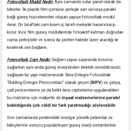
Fotovoltaik Modül Nedir:
Aynı zamanda solar panel olarak da
bilinirler. İki plastik film içerisine yerleşik seri ve/veya paralel
bağlı güneş hücrelerinden oluşan yapıya fotovoltaik modül
denir. Ön taraftaki cam kısım iç tarafı mekanik hasara karşı
korur. İnce film güneş modüllerinde fotoaktif katman doğrudan
cama yerleştirilir ve sonra da şeritler halinde lazer aracılığı ile
kesilerek seri bağlanır.
Fotovoltaik Cam Nedir:
Sağlam yapısı sayesinde koruma
sağlarken aynı anda güneş enerjisinden elektrik üretebilmenizi
sağlayan bir yapı malzemesidir. Bina Entegre Fotovoltaik
“Bulding-Entegre Photovoltaic” olarak geçen (
BIPV
) ve çatıya,
çatı pencerelerine ya da belirli bina cephelerine uygulanabilen
bu malzeme için maliyetin de
inşaat malzemelerine paralel
bakıldığında çok ciddi bir fark yaratmadığı söylenebilir.
Son zamanlarda yenilenebilir enerjiye yönelik yatırımlar ve
bilinçlenme sonucu popülerleşen güneş enerji sistemlerinin