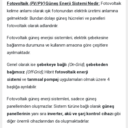
Fotovoltaik
(FV/PV)
Güneş Enerji Sistemi Nedir:
Fotovoltaik
kelime anlamı olarak ışık fotonundan elektrik üretimi anlamına
gelmektedir. Bundan dolayı güneş hücreleri ve panelleri
fotovoltaik olarak adlandırılır.
Fotovoltaik güneş enerjisi sistemleri; elektrik şebekesine
bağlanma durumuna ve kullanım amacına göre çeşitlere
ayrılmaktadır.
Genel olarak ise
şebekeye bağlı
(On-Grid),
şebekeden
bağımsız
(Off-Grid),
Hibrit
fotovoltaik enerji
sistemi
ve
tarımsal pompaj
uygulamaları olmak üzere 4
başlığa ayrılabilir.
Fotovoltaik güneş enerji sistemleri, sadece güneş
panellerinden oluşmazlar. Sistem türüne bağlı olarak
güneş
panellerinin
yanı sıra
inverter, akü ve şarj kontrol cihazı
gibi
diğer önemli cihazlarından da oluşmaktadırlar.