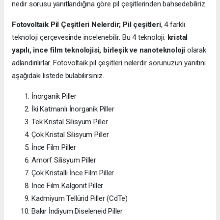
nedir sorusu yanıtlandığına göre pil çeşitlerinden bahsedebiliriz.
Fotovoltaik Pil Çeşitleri Nelerdir;
Pil çeşitleri
, 4 farklı
teknoloji çerçevesinde incelenebilir. Bu 4 teknoloji:
kristal
yapılı, ince film teknolojisi, birleşik ve nanoteknoloji
olarak
adlandırılırlar. Fotovoltaik pil çeşitleri nelerdir sorunuzun yanıtını
aşağıdaki listede bulabilirsiniz.
İnorganik Piller
İki Katmanlı İnorganik Piller
Tek Kristal Silisyum Piller
Çok Kristal Silisyum Piller
İnce Film Piller
Amorf Silisyum Piller
Çok Kristalli İnce Film Piller
İnce Film Kalgonit Piller
Kadmiyum Tellürid Piller (CdTe)
Bakır İndiyum Diseleneid Piller