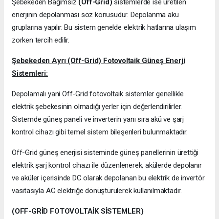
Şebekeden Bağımsız
(Off-Grid)
sistemlerde ise üretilen
enerjinin depolanması söz konusudur. Depolanma akü
gruplarına yapılır. Bu sistem genelde elektrik hatlarına ulaşım
zorken tercih edilir.
Şebekeden Ayrı (Off-Grid) Fotovoltaik Güneş Enerji
Sistemleri:
Depolamalı yani Off-Grid fotovoltaik sistemler genellikle
elektrik şebekesinin olmadığı yerler için değerlendirilirler.
Sistemde güneş paneli ve inverterin yanı sıra akü ve şarj
kontrol cihazı gibi temel sistem bileşenleri bulunmaktadır.
Off-Grid güneş enerjisi sisteminde güneş panellerinin ürettiği
elektrik şarj kontrol cihazı ile düzenlenerek, akülerde depolanır
ve aküler içerisinde DC olarak depolanan bu elektrik de invertör
vasıtasıyla AC elektriğe dönüştürülerek kullanılmaktadır.
(OFF-GRİD FOTOVOLTAİK SİSTEMLER)