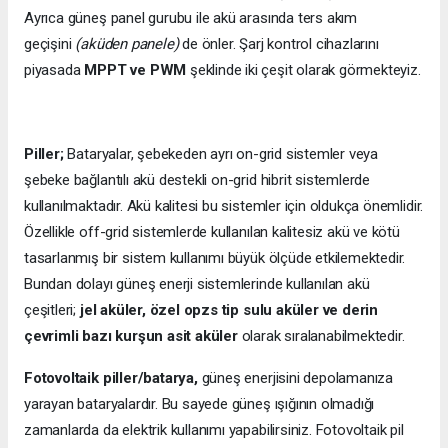
Ayrıca güneş panel gurubu ile akü arasında ters akım
geçişini
(aküden panele)
de önler. Şarj kontrol cihazlarını
piyasada
MPPT ve PWM
şeklinde iki çeşit olarak görmekteyiz.
Piller;
Bataryalar, şebekeden ayrı on-grid sistemler veya
şebeke bağlantılı akü destekli on-grid hibrit sistemlerde
kullanılmaktadır. Akü kalitesi bu sistemler için oldukça önemlidir.
Özellikle off-grid sistemlerde kullanılan kalitesiz akü ve kötü
tasarlanmış bir sistem kullanımı büyük ölçüde etkilemektedir.
Bundan dolayı güneş enerji sistemlerinde kullanılan akü
çeşitleri;
jel aküler, özel opzs tip sulu aküler ve derin
çevrimli bazı kurşun asit aküler
olarak sıralanabilmektedir.
Fotovoltaik piller/batarya,
güneş enerjisini depolamanıza
yarayan bataryalardır. Bu sayede güneş ışığının olmadığı
zamanlarda da elektrik kullanımı yapabilirsiniz. Fotovoltaik pil