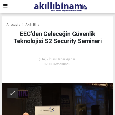
Anasayfa
Akıllı Bina
EEC’den Geleceğin Güvenlik
Teknolojisi S2 Security Semineri
AKILLI BINA
(İHA) - İhlas Haber Ajansı |
3708+ kez okundu.