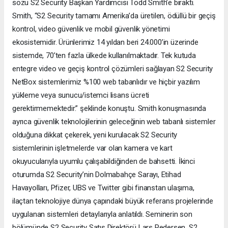
sözü S2 Security Başkan Yardımcısı Todd Smith’e bıraktı.
Smith, “S2 Security tamamı Amerika’da üretilen, ödüllü bir geçiş
kontrol, video güvenlik ve mobil güvenlik yönetimi
ekosistemidir. Ürünlerimiz 14 yıldan beri 24.000’in üzerinde
sistemde, 70’ten fazla ülkede kullanılmaktadır. Tek kutuda
entegre video ve geçiş kontrol çözümleri sağlayan S2 Security
NetBox sistemlerimiz %100 web tabanlıdır ve hiçbir yazılım
yükleme veya sunucu/istemci lisans ücreti
gerektirmemektedir.” şeklinde konuştu. Smith konuşmasında
ayrıca güvenlik teknolojilerinin geleceğinin web tabanlı sistemler
olduğuna dikkat çekerek, yeni kurulacak S2 Security
sistemlerinin işletmelerde var olan kamera ve kart
okuyucularıyla uyumlu çalışabildiğinden de bahsetti. İkinci
oturumda S2 Security’nin Dolmabahçe Sarayı, Etihad
Havayolları, Pfizer, UBS ve Twitter gibi finanstan ulaşıma,
ilaçtan teknolojiye dünya çapındaki büyük referans projelerinde
uygulanan sistemleri detaylarıyla anlatıldı. Seminerin son
bölümünde S2 Security Satış Direktörü Lars Pedersen, S2