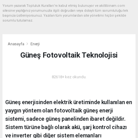
Yorum yazarak Topluluk Kuralları’nı kabul etmiş bulunuyor ve akillibinam.com
sitesine yaptığınız yorumunuzla ilgili doğrudan veya dolaylı tüm sorumluluğu tek
başınıza üstleniyorsunuz. Yazılan tüm yorumlardan site yönetimi hiçbir şekilde
sorumlu tutulamaz.
Anasayfa
Enerji
Güneş Fotovoltaik Teknolojisi
ENERJI
82618+ kez okundu.
Güneş enerjisinden elektrik üretiminde kullanılan en
yaygın yöntem olan fotovoltaik güneş enerji
sistemi, sadece güneş panelinden ibaret değildir.
Sistem türüne bağlı olarak akü, şarj kontrol cihazı
ve inverter gibi diğer sistem elemanları