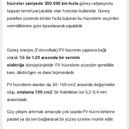
hücreler saniyede 300.000 km hızla
güneş radyasyonu
taşıyan temel parçacıklar olan fotonları kullanırlar. Güneş
panelleri üzerinde birden fazla bulunan bu hücrelerin seçimleri
verimliliklerine göre kıyaslanarak yapılabilir.
Güneş enerjisi, (Fotovoltaik) PV hücrenin yapısına bağlı
olarak
%5 ile %20 arasında bir verimle
elektriğe
dönüştürülebilir. PV hücrelerin yüzeyleri genellikle
kare, dikdörtgen ve daire biçimindedir.
PV hücrelerin alanları da, 60−160 cm2 arasında değişmekte
olup,
ortalama 100 cm2
’dir. Kalınlıkları ise 0,2−0,4 mm
arasındadır.
Güç çıkışını artırmak amacıyla çok sayıda PV hücre birbirine
paralel ya da seri bağlanarak bir yüzey üzerine monte edilir.