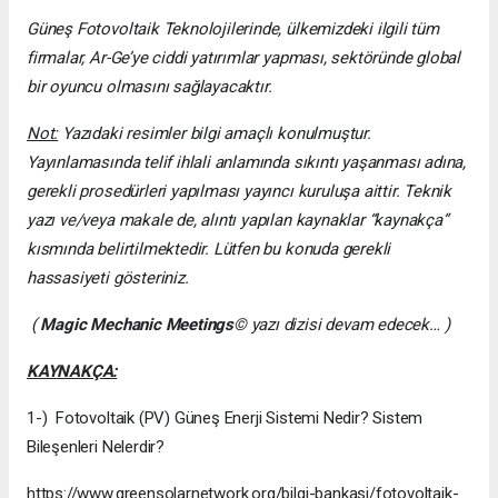
Güneş Fotovoltaik Teknolojilerinde, ülkemizdeki ilgili tüm
firmalar, Ar-Ge’ye ciddi yatırımlar yapması, sektöründe global
bir oyuncu olmasını sağlayacaktır.
Not:
Yazıdaki resimler bilgi amaçlı konulmuştur.
Yayınlamasında telif ihlali anlamında sıkıntı yaşanması adına,
gerekli prosedürleri yapılması yayıncı kuruluşa aittir. Teknik
yazı ve/veya makale de, alıntı yapılan kaynaklar “kaynakça”
kısmında belirtilmektedir. Lütfen bu konuda gerekli
hassasiyeti gösteriniz.
(
Magic Mechanic Meetings
© yazı dizisi devam edecek… )
KAYNAKÇA:
1-) Fotovoltaik (PV) Güneş Enerji Sistemi Nedir? Sistem
Bileşenleri Nelerdir?
https://www.greensolarnetwork.org/bilgi-bankasi/fotovoltaik-