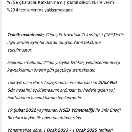
%35'e çıkarabilir. Katkılanmamış kristal silikon hücre verimi
%29,4 teorik verime yaklaşmaktadır.
Teknik makalemde
;
Güneş Fotovoltaik Teknolojisi
(GES)’lerle
ilgili verileri ayrıntılı olarak okuyucuların takdirine
sunulmuştur.
Herkesin malumu, 21’nci yüzyılla birlikte, yenilenebilir enerji
kaynaklarının önemi gün geçtikçe artmaktadır.
Türkiye’mizin Paris Anlaşması’nı imzalaması ve
2053 Net
Sıfır
hedefini açıklamasının ardından bu hedefe giden yol
haritalarının hazırlıklarının başlanmıştır.
19 Şubat 2022
yayınlanan,
NSEB Yönetmeliği
ile Sıfır Enerji
Binalara ilişkin ilk adım da atılmış oldu.
Yönetmeliğe göre;
1 Ocak 2023 - 1 Ocak 2025
tarihleri