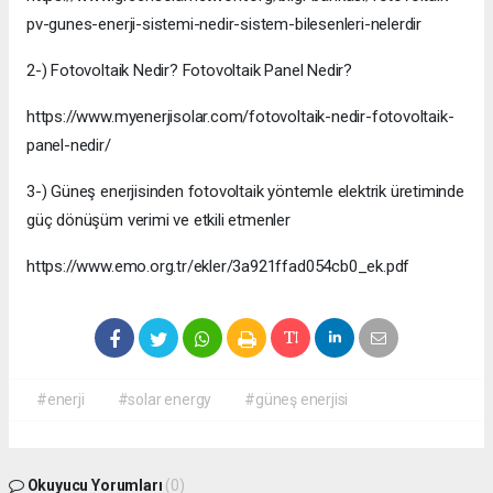
pv-gunes-enerji-sistemi-nedir-sistem-bilesenleri-nelerdir
2-) Fotovoltaik Nedir? Fotovoltaik Panel Nedir?
https://www.myenerjisolar.com/fotovoltaik-nedir-fotovoltaik-
panel-nedir/
3-) Güneş enerjisinden fotovoltaik yöntemle elektrik üretiminde
güç dönüşüm verimi ve etkili etmenler
https://www.emo.org.tr/ekler/3a921ffad054cb0_ek.pdf
#enerji
#solar energy
#güneş enerjisi
Okuyucu Yorumları
(0)