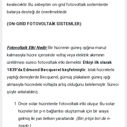
kesilecektir. Bu sebepten on-grid fotovoltaik sistemlerde
batarya desteği de önerilmektedir.
(ON-GRİD FOTOVOLTAİK SİSTEMLER)
Fotovoltaik Etki Nedir:
Bir hücrenin güneş ışığına maruz
kalmasıyla hücre içerisinde voltaj veya elektrik akımının
üretilmesi süreci fotovoltaik etki demektir.
Etkiyi ilk olarak
1839’da
Edmond Becquerel keşfetmiştir.
Islak hücrelerle
yaptığı deneylerde Becquerel, gümüş plakaların güneş ışığı
almasıyla hücredeki voltajda artış olduğunu belirlemiştir. Süreci
şöyle anlatabiliriz;
Önce solar hücrelerde fotovoltaik etki oluşur. Bu solar
hücreler bir p-n bağlantısı oluşturmak için bir araya
gelmiş iki yarı iletken yararlandır.
(Biri p-tipi biri de n-
tipidir.)