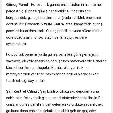
Güneş Paneli;
Fotovoltaik güneş enerji sisteminin en temel
parçası hiç şüphesi güneş panelleridir. Güneş ışınlarını
bünyesindeki güneş hücreleri ile doğrudan elektrik enerjisine
dönüştürür. Piyasada
5 W ile 340 W
arası kapasitede güneş
panelleri kullanılmaktadır. Güneş panelleri ayrıca hücre türüne
göre polikristal, monokristal, ince film gibi çeşitlere
ayrılmaktadır.
Fotovoltaik paneller ya da güneş panelleri, güneş enerjisini
yakalayıp, elektrik enerjisine dönüştüren materyallerdir. Paneller
küçük hücrelerden oluşurlar. Bu hücreler yarı iletken
materyallerden yapılırlar. Yapımlarında ağırlıklı olarak silikon
tercih edildiği söylenebilir.
Şarj Kontrol Cihazı;
Şarj kontrol cihazı akü depolamasına
sahip olan fotovoltaik güneş enerji sistemlerinde kullanılır. Bu
cihazlar güneş panellerinden gelen elektriği düzenleyerek, akü
grubunu daha sabit bir elektrikle etkili bir şekilde şarj eder.