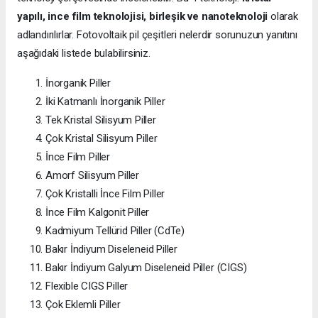
yapılı, ince film teknolojisi, birleşik ve nanoteknoloji
olarak
adlandırılırlar. Fotovoltaik pil çeşitleri nelerdir sorunuzun yanıtını
aşağıdaki listede bulabilirsiniz.
İnorganik Piller
İki Katmanlı İnorganik Piller
Tek Kristal Silisyum Piller
Çok Kristal Silisyum Piller
İnce Film Piller
Amorf Silisyum Piller
Çok Kristalli İnce Film Piller
İnce Film Kalgonit Piller
Kadmiyum Tellürid Piller (CdTe)
Bakır İndiyum Diseleneid Piller
Bakır İndiyum Galyum Diseleneid Piller (CIGS)
Flexible CIGS Piller
Çok Eklemli Piller