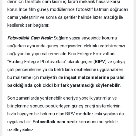
denir. Ön taraftaki cam kısım iç tarafı mekanik hasara karşı
korur. İnce film güneş modüllerinde fotoaktif katman doğrudan
cama yerleştirilir ve sonra da şeritler halinde lazer aracılığı ile
kesilerek seri bağlanır.
Fotovoltaik Cam Nedir:
Sağlam yapısı sayesinde koruma
sağlarken aynı anda güneş enerjisinden elektrik üretebilmenizi
sağlayan bir yapı malzemesidir. Bina Entegre Fotovoltaik
“Bulding-Entegre Photovoltaic” olarak geçen (
BIPV
) ve çatıya,
çatı pencerelerine ya da belirli bina cephelerine uygulanabilen
bu malzeme için maliyetin de
inşaat malzemelerine paralel
bakıldığında çok ciddi bir fark yaratmadığı söylenebilir.
Son zamanlarda yenilenebilir enerjiye yönelik yatırımlar ve
bilinçlenme sonucu popülerleşen güneş enerji sistemlerinin
hızla büyüyen bir bölümü olan BIPV modülle
r
eski yapılara da
uygulanabilir.
Fotovoltaik cam nedir
konusunu bu şekilde
özetleyebiliriz.