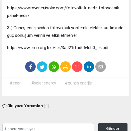
https://www.myenerjisolar.com/fotovoltaik-nedir-fotovoltaik-
panel-nedir/
3-) Güneş enerjisinden fotovoltaik yöntemle elektrik üretiminde
güç dönüşüm verimi ve etkili etmenler
https://www.emo.org.tr/ekler/3a921ffad054cb0_ek.pdf
#enerji
#solar energy
#güneş enerjisi
Okuyucu Yorumları
(0)
Gönder