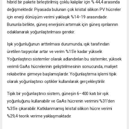
hibrid bir pakete birleştirilmiş çoklu kalıplar için % 44,4 arasında
değişmektedir. Piyasada bulunan çok kristal silikon PV hücreler
için enerji dönüşüm verimi yaklaşık %14−19 arasındadır.
Bununla birlikte, güneş enerjisini artırmak için güneş ışınlarının
odaklanarak yoğunlaştırılması gerekir.
Işık yoğunluğunun arttırılması durumunda, ışık tarafından
üretilen taşıyıcılar artar ve verim %15'e kadar yükselir.
Yoğunlaştırıcı sistemler olarak adlandırılan bu sistemler, yüksek
verimli GaAs hücrelerinin geliştirilmesinin sonucunda, maliyet
rekabetine girmeye başlamışlardır. Yoğunlaştırma işlemi tipik
olarak yoğunlaştırıcı optikler kullanılarak gerçekleştirilir.
Tipik bir yoğunlaştırıcı sistem, güneşin 6−400 katı bir ışık
yoğunluğunu kullanabilir ve GaAs hücrenin verimini %31'den
%35'e çıkarabilir. Katkılanmamış kristal silikon hücre verimi
%29,4 teorik verime yaklaşmaktadır.