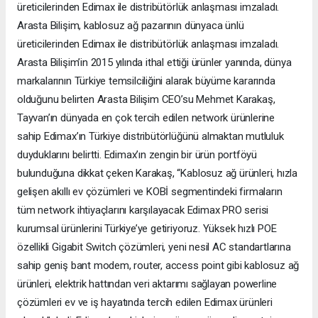
üreticilerinden Edimax ile distribütörlük anlaşması imzaladı.
Arasta Bilişim, kablosuz ağ pazarının dünyaca ünlü
üreticilerinden Edimax ile distribütörlük anlaşması imzaladı.
Arasta Bilişim’in 2015 yılında ithal ettiği ürünler yanında, dünya
markalarının Türkiye temsilciliğini alarak büyüme kararında
olduğunu belirten Arasta Bilişim CEO’su Mehmet Karakaş,
Tayvan’ın dünyada en çok tercih edilen network ürünlerine
sahip Edimax’ın Türkiye distribütörlüğünü almaktan mutluluk
duyduklarını belirtti. Edimax’ın zengin bir ürün portföyü
bulunduğuna dikkat çeken Karakaş, “Kablosuz ağ ürünleri, hızla
gelişen akıllı ev çözümleri ve KOBİ segmentindeki firmaların
tüm network ihtiyaçlarını karşılayacak Edimax PRO serisi
kurumsal ürünlerini Türkiye’ye getiriyoruz. Yüksek hızlı POE
özellikli Gigabit Switch çözümleri, yeni nesil AC standartlarına
sahip geniş bant modem, router, access point gibi kablosuz ağ
ürünleri, elektrik hattından veri aktarımı sağlayan powerline
çözümleri ev ve iş hayatında tercih edilen Edimax ürünleri