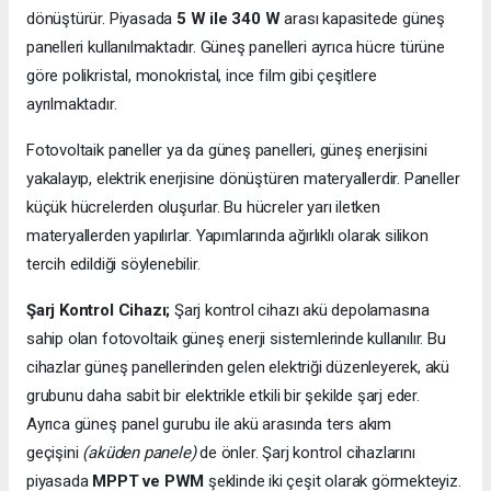
dönüştürür. Piyasada
5 W ile 340 W
arası kapasitede güneş
panelleri kullanılmaktadır. Güneş panelleri ayrıca hücre türüne
göre polikristal, monokristal, ince film gibi çeşitlere
ayrılmaktadır.
Fotovoltaik paneller ya da güneş panelleri, güneş enerjisini
yakalayıp, elektrik enerjisine dönüştüren materyallerdir. Paneller
küçük hücrelerden oluşurlar. Bu hücreler yarı iletken
materyallerden yapılırlar. Yapımlarında ağırlıklı olarak silikon
tercih edildiği söylenebilir.
Şarj Kontrol Cihazı;
Şarj kontrol cihazı akü depolamasına
sahip olan fotovoltaik güneş enerji sistemlerinde kullanılır. Bu
cihazlar güneş panellerinden gelen elektriği düzenleyerek, akü
grubunu daha sabit bir elektrikle etkili bir şekilde şarj eder.
Ayrıca güneş panel gurubu ile akü arasında ters akım
geçişini
(aküden panele)
de önler. Şarj kontrol cihazlarını
piyasada
MPPT ve PWM
şeklinde iki çeşit olarak görmekteyiz.