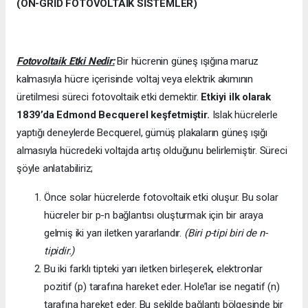
(ON-GRİD FOTOVOLTAİK SİSTEMLER)
Fotovoltaik Etki Nedir:
Bir hücrenin güneş ışığına maruz
kalmasıyla hücre içerisinde voltaj veya elektrik akımının
üretilmesi süreci fotovoltaik etki demektir.
Etkiyi ilk olarak
1839’da
Edmond Becquerel keşfetmiştir.
Islak hücrelerle
yaptığı deneylerde Becquerel, gümüş plakaların güneş ışığı
almasıyla hücredeki voltajda artış olduğunu belirlemiştir. Süreci
şöyle anlatabiliriz;
Önce solar hücrelerde fotovoltaik etki oluşur. Bu solar
hücreler bir p-n bağlantısı oluşturmak için bir araya
gelmiş iki yarı iletken yararlandır.
(Biri p-tipi biri de n-
tipidir.)
Bu iki farklı tipteki yarı iletken birleşerek, elektronlar
pozitif (p) tarafına hareket eder. Hole’lar ise negatif (n)
tarafına hareket eder. Bu şekilde bağlantı bölgesinde bir