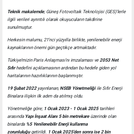
Teknik makalemde
;
Güneş Fotovoltaik Teknolojisi
(GES)’lerle
ilgili verileri ayrıntılı olarak okuyucuların takdirine
sunulmuştur.
Herkesin malumu, 21’nci yüzyılla birlikte, yenilenebilir enerji
kaynaklarının önemi gün geçtikçe artmaktadır.
Türkiye’mizin Paris Anlaşması’nı imzalaması ve
2053 Net
Sıfır
hedefini açıklamasının ardından bu hedefe giden yol
haritalarının hazırlıklarının başlanmıştır.
19 Şubat 2022
yayınlanan,
NSEB Yönetmeliği
ile Sıfır Enerji
Binalara ilişkin ilk adım da atılmış oldu.
Yönetmeliğe göre;
1 Ocak 2023 - 1 Ocak 2025
tarihleri
arasında
Yapı İnşaat Alanı 5 bin metrekare
üzerinde olan
binalarda
%5 Yenilenebilir Enerji kullanma
zorunluluğu
getirildi.
1 Ocak 2025’den sonra ise 2 bin