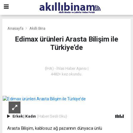
Anasayfa
Akıllı Bina
Edimax ürünleri Arasta Bilişim ile
Türkiye’de
AKILLI BINA
(İHA) - İhlas Haber Ajansı |
4482+ kez okundu.
Erkek
|
Kadın
(Haberi Sesli Oku)
Arasta Bilişim, kablosuz ağ pazarının dünyaca ünlü