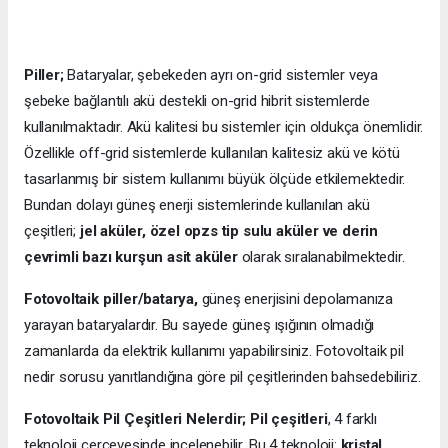
Piller;
Bataryalar, şebekeden ayrı on-grid sistemler veya
şebeke bağlantılı akü destekli on-grid hibrit sistemlerde
kullanılmaktadır. Akü kalitesi bu sistemler için oldukça önemlidir.
Özellikle off-grid sistemlerde kullanılan kalitesiz akü ve kötü
tasarlanmış bir sistem kullanımı büyük ölçüde etkilemektedir.
Bundan dolayı güneş enerji sistemlerinde kullanılan akü
çeşitleri;
jel aküler, özel opzs tip sulu aküler ve derin
çevrimli bazı kurşun asit aküler
olarak sıralanabilmektedir.
Fotovoltaik piller/batarya,
güneş enerjisini depolamanıza
yarayan bataryalardır. Bu sayede güneş ışığının olmadığı
zamanlarda da elektrik kullanımı yapabilirsiniz. Fotovoltaik pil
nedir sorusu yanıtlandığına göre pil çeşitlerinden bahsedebiliriz.
Fotovoltaik Pil Çeşitleri Nelerdir;
Pil çeşitleri
, 4 farklı
teknoloji çerçevesinde incelenebilir. Bu 4 teknoloji:
kristal