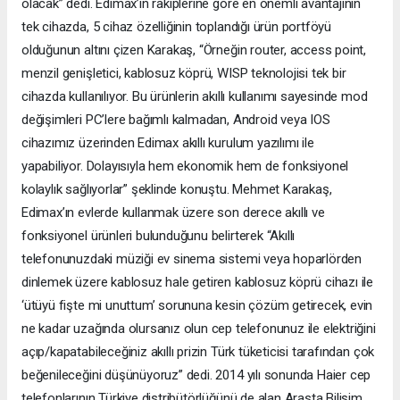
olacak” dedi. Edimax’ın rakiplerine göre en önemli avantajının
tek cihazda, 5 cihaz özelliğinin toplandığı ürün portföyü
olduğunun altını çizen Karakaş, “Örneğin router, access point,
menzil genişletici, kablosuz köprü, WISP teknolojisi tek bir
cihazda kullanılıyor. Bu ürünlerin akıllı kullanımı sayesinde mod
değişimleri PC’lere bağımlı kalmadan, Android veya IOS
cihazımız üzerinden Edimax akıllı kurulum yazılımı ile
yapabiliyor. Dolayısıyla hem ekonomik hem de fonksiyonel
kolaylık sağlıyorlar” şeklinde konuştu. Mehmet Karakaş,
Edimax’ın evlerde kullanmak üzere son derece akıllı ve
fonksiyonel ürünleri bulunduğunu belirterek “Akıllı
telefonunuzdaki müziği ev sinema sistemi veya hoparlörden
dinlemek üzere kablosuz hale getiren kablosuz köprü cihazı ile
‘ütüyü fişte mi unuttum’ sorununa kesin çözüm getirecek, evin
ne kadar uzağında olursanız olun cep telefonunuz ile elektriğini
açıp/kapatabileceğiniz akıllı prizin Türk tüketicisi tarafından çok
beğenileceğini düşünüyoruz” dedi. 2014 yılı sonunda Haier cep
telefonlarının Türkiye distribütörlüğünü de alan Arasta Bilişim,