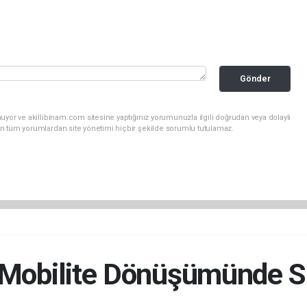
Gönder
uyor ve akillibinam.com sitesine yaptığınız yorumunuzla ilgili doğrudan veya dolaylı
n tüm yorumlardan site yönetimi hiçbir şekilde sorumlu tutulamaz.
-Mobilite Dönüşümünde S