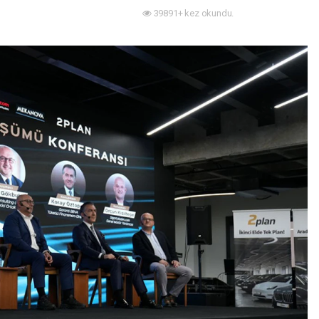
39891+ kez okundu.
Mobilite