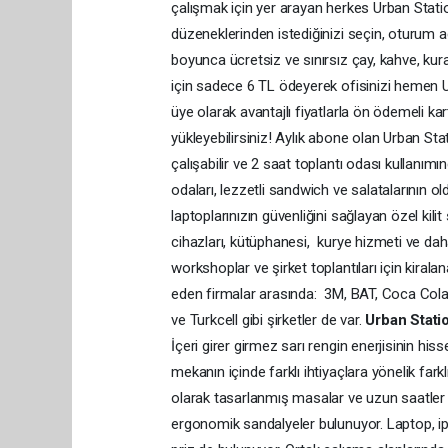
çalışmak için yer arayan herkes Urban Station
düzeneklerinden istediğinizi seçin, oturum aç
boyunca ücretsiz ve sınırsız çay, kahve, kurab
için sadece 6 TL ödeyerek ofisinizi hemen Urb
üye olarak avantajlı fiyatlarla ön ödemeli kart
yükleyebilirsiniz! Aylık abone olan Urban Sta
çalışabilir ve 2 saat toplantı odası kullanımı
odaları, lezzetli sandwich ve salatalarının o
laptoplarınızın güvenliğini sağlayan özel kili
cihazları, kütüphanesi, kurye hizmeti ve daha
workshoplar ve şirket toplantıları için kirala
eden firmalar arasında: 3M, BAT, Coca Cola, 
ve Turkcell gibi şirketler de var.
Urban Stati
İçeri girer girmez sarı rengin enerjisinin his
mekanın içinde farklı ihtiyaçlara yönelik fark
olarak tasarlanmış masalar ve uzun saatler
ergonomik sandalyeler bulunuyor. Laptop, ip