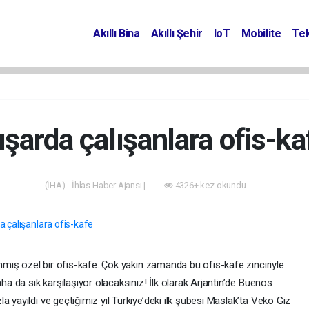
Akıllı Bina
Akıllı Şehir
IoT
Mobilite
Tek
ışarda çalışanlara ofis-ka
(İHA) - İhlas Haber Ajansı |
4326+ kez okundu.
anmış özel bir ofis-kafe. Çok yakın zamanda bu ofis-kafe zinciriyle
aha da sık karşılaşıyor olacaksınız! İlk olarak Arjantin’de Buenos
 yayıldı ve geçtiğimiz yıl Türkiye’deki ilk şubesi Maslak’ta Veko Giz