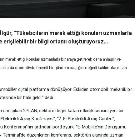
gür, “Tüketicilerin merak ettiği konuları uzmanlarla
 erişilebilir bir bilgi ortamı oluşturuyoruz...
in merak ettiği konuları uzmanlarla bir araya getirerek daha anlaşılır ve
feransla da otomotivde önemli bir gündem başlığını değerli katılımcılarımızla
mobiller dijital platforma dönüşüyor. Eskiden otomobili mekanik bir
sinde bir hale geldi.” dedi.
a öne çıkan 2PLAN, sektöre değer katan etkinlik serisini yeni bir
“
Elektrikli Araç
Konferansı”, “2. El
Elektrikli Araç
Günleri”,
ü Konferansı”nın ardından portföyüne “E-Mobilite’nin Dönüşümü
PLAN Terminal’de düzenlenen konferans, sektörün alanında uzman