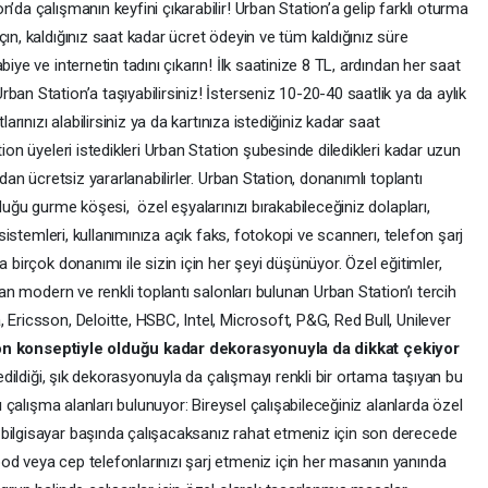
’da çalışmanın keyfini çıkarabilir! Urban Station’a gelip farklı oturma
ın, kaldığınız saat kadar ücret ödeyin ve tüm kaldığınız süre
iye ve internetin tadını çıkarın! İlk saatinize 8 TL, ardından her saat
an Station’a taşıyabilirsiniz! İsterseniz 10-20-40 saatlik ya da aylık
larınızı alabilirsiniz ya da kartınıza istediğiniz kadar saat
tion üyeleri istedikleri Urban Station şubesinde diledikleri kadar uzun
ndan ücretsiz yararlanabilirler. Urban Station, donanımlı toplantı
lduğu gurme köşesi, özel eşyalarınızı bırakabileceğiniz dolapları,
t sistemleri, kullanımınıza açık faks, fotokopi ve scannerı, telefon şarj
 birçok donanımı ile sizin için her şeyi düşünüyor. Özel eğitimler,
nan modern ve renkli toplantı salonları bulunan Urban Station’ı tercih
Ericsson, Deloitte, HSBC, Intel, Microsoft, P&G, Red Bull, Unilever
on k
onseptiyle olduğu kadar dekorasyonuyla da dikkat çekiyor
sedildiği, şık dekorasyonuyla da çalışmayı renkli bir ortama taşıyan bu
lı çalışma alanları bulunuyor: Bireysel çalışabileceğiniz alanlarda özel
 bilgisayar başında çalışacaksanız rahat etmeniz için son derecede
od veya cep telefonlarınızı şarj etmeniz için her masanın yanında