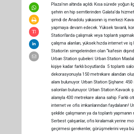
Plaza’nın altında açıldı. Kısa sürede yoğun
şehrin en hip semtlerinden Galata’da hizm
şimdi de Anadolu yakasının iş merkezi Kavacı
yapmaya devam edecek. Yüksek tavanlı, konf
Station’larda çalışmak veya toplantı yapmak i
çalışma alanları, yüksek hızda internet ve iş
Station’ın simgelerinden olan “kafesin dışınd
Urban Station şubeleri: Urban Station Maslak
kişiye kadar farklı boyutlarda 5 toplantı sal
dekorasyonuyla 150 metrekare alandan oluşan
alanı bulunuyor. Urban Station Şişhane: 450 m
salonları bulunuyor. Urban Station Kavacık şu
alanıyla 430 metrekare alana sahip. Farklı o
internet ve ofis imkanlarından faydalanın! Urb
şekilde çalışmanın ya da toplantı yapmanın
Serbest çalışanlar, ofis kiralamak yerine mobi
geçirmesi gerekenler, görüşmelerini veya büyü