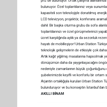
priz de bulunuyor. Ortak çalışma alanlarında
bulunuyor. Özel toplantılarınız veya sunumları
kapasiteli son teknolojiyle donatılmış enerjik 
LCD televizyon, projektör, konferans aramala
dahil. Bir başka oturma grubu da sofa alanlar
toplantılarınızı ve özel görüşmelerinizi yapab
ücret karşılığında aylık ya da sezonluk rezer
hayatı de mobilleşiyor! Urban Station Türk
teknolojik gelişmelerin de etkisiyle çok dah
Artık kağıt yığılmış masalarına hapsolmak 
dönüşümün daha da yaygınlaşacağını öngörm
nedeniyle zamanlarının büyük çoğunluğunu ofi
şubelerimizde keyifli ve konforlu bir ortam s
Arjantin ortaklığıyla kurulan Urban Station 
bulunduruyor ve bu konseptin İstanbul’dan b
AKILLI BİNAM