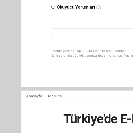
Okuyucu Yorumları
(0)
Yorum yazarak Topluluk Kuralları’nı kabul etmiş bulun
tüm sorumluluğu tek başınıza üstleniyorsunuz. Yazıla
Anasayfa
Mobilite
Türkiye'de E