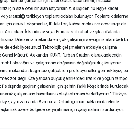
 grup halinde çalışanlar için özel olarak tasarlanmış masalar
nız için size özel bir alan istiyorsanız, 8 kişiden 40 kişiye kadar
ve yaratıcılığı tetikleyen toplantı odaları bulunuyor. Toplantı odalarına
rı için gerekli ekipmanlar, IP telefon, kahve molası ve concierge de
ı. Amerikan, İskandinav veya Fransız stili rahat ve şık sofalarda
ilirsiniz. Dilerseniz mekanda en çok çalışmayı sevdiğiniz alanı belli bir
ve de edebiliyorsunuz! Teknolojik gelişmelerin etkisiyle çalışma
iye Genel Müdürü Alexander KUNT: "Urban Station olarak geleceğin
a mobil olacağını ve çalışmanın doğasının değiştiğini düşünüyoruz.
yerine mekandan bağımsız çalışabilen profesyoneller görmekteyiz, bu
ek zor değil. Öte yandan büyük şehirlerdeki trafik ve yoğun tempo
s dışında geçiren çalışanlar için şehrin farklı köşelerinde kurulacak
unarak çalışanların hayatlarını kolaylaştırmayı hedefliyoruz.” Türkiye-
Türkiye, aynı zamanda Avrupa ve Ortadoğu’nun haklarını da elinde
aşlamak üzere bölgede de yayılması için çalışmalarını sürdürüyor.