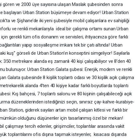
 ilgi gören ve 2000 üye sayısına ulaşan Maslak şubesinden sonra
ete başlayan Urban Station büyümeye devam ediyor! Urban Station
k’ta ve Şişhane’de iki yeni şubesiyle mobil çalışanlara ev sahipliği
orlu ve renkli mekanlarıyla ideal bir çalışma ortamı sunan Urban
çin gerekli tüm ofis donanım ve servisleri, ihtiyacınıza göre farklı
 bağlantıları yapıp sosyalleşme imkanı tek bir çatı altında! Urban
aki kuş” görseli de Urban Station’ın konseptini simgeliyor! Sayılarla
: 350 metrekare alanda eş zamanlı 40 kişi çalışabiliyor ve 8’den 40
onu bulunuyor. Urban Station Galata şubesi: Enerjik, modern ve renkli
 Galata şubesinde 8 kişilik toplantı odası ve 30 kişilik açık çalışma
etrekarelik alanda 4’ten 40 kişiye kadar farklı boyutlarda toplantı
besi: Kış bahçesi, 7 toplantı salonu ve 80 kişinin çalışabileceği açık
turma düzeneklerinden istediğinizi seçin, sınırsız çay-kahve-kurabiye-
an Station, giderek sayıları artan mobil çalışan kitlesi ve farklı bir
 mümkün olduğunu düşünenler için tasarlanmış özel bir mekan!
l çalışmayı tercih edenler, girişimciler, toplantılar arasında vakit
k toplantılarını ofis dışına taşımak isteyenler, kısacası dışarıda