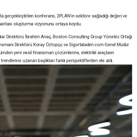
la gerçekleştirilen konferans, 2PLAN’ın sektöre sağladığı değeri ve
 haritası oluşturma vizyonunu ortaya koydu.
ar Direktörü İbrahim Anaç, Boston Consulting Group Yönetici Ortağı
ansmanı Direktörü Koray Öztopçu ve Sigortaladım.com Genel Müdür
ümden yeni nesil finansman çözümlerine, elektrikli araçların
e
trendlerine uzanan başlıkları farklı perspektiflerden ele aldı.