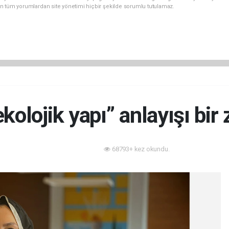
n tüm yorumlardan site yönetimi hiçbir şekilde sorumlu tutulamaz.
ekolojik yapı” anlayışı bir
68793+ kez okundu.
Akıllı Bina