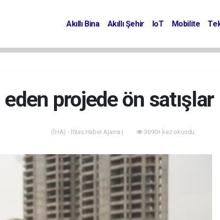
Akıllı Bina
Akıllı Şehir
IoT
Mobilite
Tek
eden projede ön satışlar 
(İHA) - İhlas Haber Ajansı |
3690+ kez okundu.
Projeler