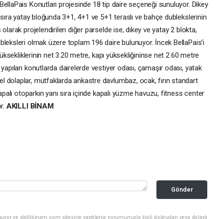
ellaPais Konutları projesinde 18 tip daire seçeneği sunuluyor. Dikey
ı sıra yatay bloğunda 3+1, 4+1 ve 5+1 teraslı ve bahçe dublekslerinin
olarak projelendirilen diğer parselde ise, dikey ve yatay 2 blokta,
bleksleri olmak üzere toplam 196 daire bulunuyor. İncek BellaPais’i
yüksekliklerinin net 3.20 metre, kapı yüksekliğininse net 2.60 metre
yapılan konutlarda dairelerde vestiyer odası, çamaşır odası, yatak
 dolaplar, mutfaklarda ankastre davlumbaz, ocak, fırın standart
kapalı otoparkın yanı sıra içinde kapalı yüzme havuzu, fitness center
or.
AKILLI BİNAM
Gönder
uyor ve akillibinam.com sitesine yaptığınız yorumunuzla ilgili doğrudan veya dolaylı