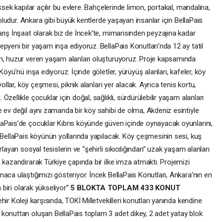
ksek kapılar açılır bu evlere. Bahçelerinde limon, portakal, mandalina,
doludur. Ankara gibi büyük kentlerde yaşayan insanlar için BellaPais
rış İnşaat olarak biz de İncek’te, mimarisinden peyzajına kadar
pyeni bir yaşam inşa ediyoruz. BellaPais Konutları’nda 12 ay tatil
en, huzur veren yaşam alanları oluşturuyoruz. Proje kapsamında
öyü’nü inşa ediyoruz. İçinde göletler, yürüyüş alanları, kafeler, köy
yollar, köy çeşmesi, piknik alanları yer alacak. Ayrıca tenis kortu,
zellikle çocuklar için doğal, sağlıklı, sürdürülebilir yaşam alanları
 ev değil aynı zamanda bir köy sahibi de olma, Akdeniz esintiyle
aPais’de çocuklar Kıbrıs köyünde güven içinde oynayacak oyunlarını,
 BellaPais köyünün yollarında yapılacak. Köy çeşmesinin sesi, kuş
layan sosyal tesislerin ve “şehirli sıkıcılığından” uzak yaşam alanları
 kazandırarak Türkiye çapında bir ilke imza atmaktı. Projemizi
aca ulaştığımızı gösteriyor. İncek BellaPais Konutları, Ankara’nın en
n biri olarak yükseliyor”
5 BLOKTA TOPLAM 433 KONUT
ir Koleji karşısında, TOKİ Milletvekilleri konutları yanında kendine
konuttan oluşan BellaPais toplam 3 adet dikey, 2 adet yatay blok