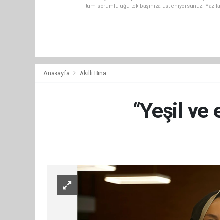
tüm sorumluluğu tek başınıza üstleniyorsunuz. Yazıla
Anasayfa
Akıllı Bina
“Yeşil ve 