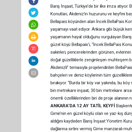
Barış İnşaat, Türkiye’de bir ilke imza atıyor
Konutları, Akdeniz’in huzurunu ve keyfini baş
Bellapais köyünden alan İncek BellaPais Kon
yaşamayı vaat ediyor. Ankara gibi büyük kent
yaşamanın hayal olduğunu vurgulayan Barış 
güzel köyü Bellapais'i, “İncek BellaPais Konu
sakinleri, pencerelerinden görünen, evlerini
doğal güzelliklerle zenginleşen muhteşem bi
Akdenizli” temasıyla projelendirilen BellaPais
bahçeleri ve deniz köylerinin tüm güzellikler
bırakıyor. “Burda bir köy var yakında, bu k
bin metrekare inşaat, 30 bin metrekare arsa 
önemli özelliklerinden biri de proje alanının
ANKARA’DA 12 AY TATİL KEYFİ
Başkente 
Girne’nin en güzel köylü olan ve yaz-kış dün
aldığını kaydeden Barış İnşaat Yönetim Kur
dağlarına sırtını vermiş Girne manzaralı muh