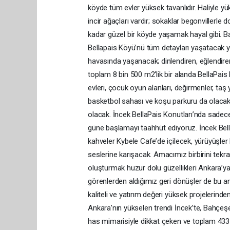
köyde tüm evler yüksek tavanlıdır. Haliyle yü
incir ağaçları vardır; sokaklar begonvillerle 
kadar güzel bir köyde yaşamak hayal gibi. Ba
Bellapais Köyü’nü tüm detayları yaşatacak ye
havasında yaşanacak; dinlendiren, eğlendir
toplam 8 bin 500 m2‘lik bir alanda BellaPais K
evleri, çocuk oyun alanları, değirmenler, taş 
basketbol sahası ve koşu parkuru da olacak. Ö
olacak. İncek BellaPais Konutları’nda sadece
güne başlamayı taahhüt ediyoruz. İncek Bell
kahveler Kybele Cafe’de içilecek, yürüyüşler
seslerine karışacak. Amacımız birbirini tekrar
oluşturmak huzur dolu güzellikleri Ankara’ya
görenlerden aldığımız geri dönüşler de bu am
kaliteli ve yatırım değeri yüksek projelerinde
Ankara’nın yükselen trendi İncek’te, Bahçeşeh
has mimarisiyle dikkat çeken ve toplam 433 