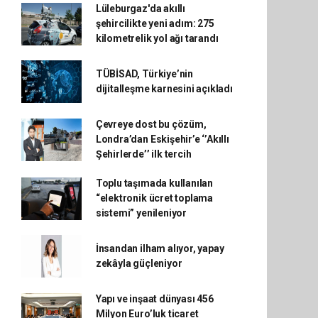
Lüleburgaz'da akıllı
şehircilikte yeni adım: 275
kilometrelik yol ağı tarandı
TÜBİSAD, Türkiye’nin
dijitalleşme karnesini açıkladı
Çevreye dost bu çözüm,
Londra’dan Eskişehir’e ‘’Akıllı
Şehirlerde’’ ilk tercih
Toplu taşımada kullanılan
“elektronik ücret toplama
sistemi” yenileniyor
İnsandan ilham alıyor, yapay
zekâyla güçleniyor
Yapı ve inşaat dünyası 456
Milyon Euro’luk ticaret