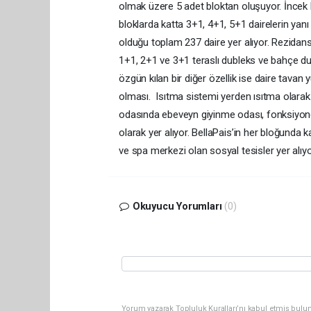
olmak üzere 5 adet bloktan oluşuyor. İncek B
bloklarda katta 3+1, 4+1, 5+1 dairelerin yan
olduğu toplam 237 daire yer alıyor. Rezidans 
1+1, 2+1 ve 3+1 teraslı dubleks ve bahçe du
özgün kılan bir diğer özellik ise daire tavan 
olması. Isıtma sistemi yerden ısıtma olarak 
odasında ebeveyn giyinme odası, fonksiyonel
olarak yer alıyor. BellaPais’in her bloğunda 
ve spa merkezi olan sosyal tesisler yer alıy
Okuyucu Yorumları
(0)
Yorum yazarak Topluluk Kuralları’nı kabul etmiş bulun