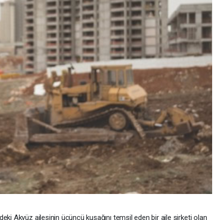
eki Akyüz ailesinin üçüncü kuşağını temsil eden bir aile şirketi olan