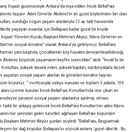
. Barış İnşaat güvencesiyle Ankara’da inşa edilen İncek BellaPais
kente taşıyor. Adını Girne’de Akdeniz’in en güzel köylerinden biri olan
utları, sunduğu özgün yaşam alanlarıyla 12 ay tatil havasında
lerde yaşayan insanlar için Bellapais kadar güzel bir köyde
İnşaat Yönetim Kurulu Başkanı Mehmet Akyüz, Kıbrıs Girne’nin en
tları’nın sosyal donatısı" olarak Ankara’ya getiriyoruz. BellaPais
n hemen yanı başında, çocuklarının köy hayatını deneyimleyebileceği,
r Akdeniz köyünde yaşamanın keyfini sürecekler” dedi. “İncek'te bir
 Konutları, yüksek tavanlı evleri, yüksek kapıları, sardunyalarla bezeli
ini yaşatan sosyal yaşam alanları ile görenleri kendine hayran
öy sizin köyünüz…” mottosuyla satışa sunulan ve toplam 3 adada, 105
alanı üzerine kurulan İncek BellaPais Konutları’nda öne çıkan en
 neredeyse yarısının sosyal yaşam alanlarına ayrılmış olması.
farklı bir anlayış getirecek İncek BellaPais Konutları’nın adını Kıbrıs
yanın her yerinden gelen turistleri ağırlayan BellaPais köyünden
ulu Başkanı Mehmet Akyüz şunları söyledi: “BellaPais, Beşparmak
teşem bir dağ köyüdür. Bellapais’in sözcük anlamı ‘güzel ülke’dir. Bu