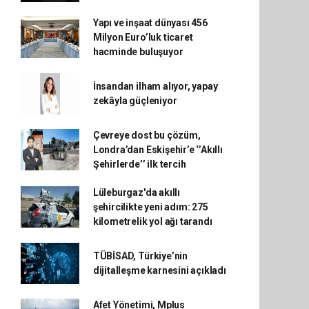
Yapı ve inşaat dünyası 456
Milyon Euro’luk ticaret
hacminde buluşuyor
İnsandan ilham alıyor, yapay
zekâyla güçleniyor
Çevreye dost bu çözüm,
Londra’dan Eskişehir’e ‘’Akıllı
Şehirlerde’’ ilk tercih
Lüleburgaz'da akıllı
şehircilikte yeni adım: 275
kilometrelik yol ağı tarandı
TÜBİSAD, Türkiye’nin
dijitalleşme karnesini açıkladı
Afet Yönetimi, Mplus