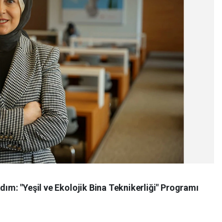
dım: "Yeşil ve Ekolojik Bina Teknikerliği" Programı