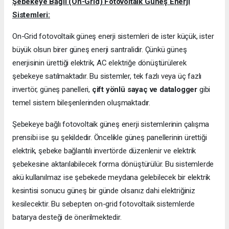
Şebekeye Bağlı (On-Grid) Fotovoltaik Güneş Enerji
Sistemleri:
On-Grid fotovoltaik güneş enerji sistemleri de ister küçük, ister
büyük olsun birer güneş enerji santralidir. Çünkü güneş
enerjisinin ürettiği elektrik, AC elektriğe dönüştürülerek
şebekeye satılmaktadır. Bu sistemler, tek fazlı veya üç fazlı
invertör, güneş panelleri,
çift yönlü sayaç ve datalogger
gibi
temel sistem bileşenlerinden oluşmaktadır.
Şebekeye bağlı fotovoltaik güneş enerji sistemlerinin çalışma
prensibi ise şu şekildedir. Öncelikle güneş panellerinin ürettiği
elektrik, şebeke bağlantılı invertörde düzenlenir ve elektrik
şebekesine aktarılabilecek forma dönüştürülür. Bu sistemlerde
akü kullanılmaz ise şebekede meydana gelebilecek bir elektrik
kesintisi sonucu güneş bir günde olsanız dahi elektriğiniz
kesilecektir. Bu sebepten on-grid fotovoltaik sistemlerde
batarya desteği de önerilmektedir.