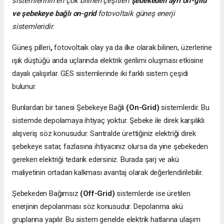
sistemlerinin en çok bilinen çeşitleri
şebekeden ayrı off-grid
ve şebekeye bağlı on-grid
fotovoltaik güneş enerji
sistemleridir.
Güneş pilleri
,
fotovoltaik olay ya da ilke olarak bilinen, üzerlerine
ışık düştüğü anda uçlarında elektrik gerilimi oluşması etkisine
dayalı çalışırlar. GES sistemlerinde iki farklı sistem çeşidi
bulunur.
Bunlardan bir tanesi Şebekeye Bağlı
(On-Grid)
sistemlerdir. Bu
sistemde depolamaya ihtiyaç yoktur. Şebeke ile direk karşılıklı
alışveriş söz konusudur. Santralde ürettiğiniz elektriği direk
şebekeye satar, fazlasına ihtiyacınız olursa da yine şebekeden
gereken elektriği tedarik edersiniz. Burada şarj ve akü
maliyetinin ortadan kalkması avantaj olarak değerlendirilebilir.
Şebekeden Bağımsız
(Off-Grid)
sistemlerde ise üretilen
enerjinin depolanması söz konusudur. Depolanma akü
gruplarına yapılır. Bu sistem genelde elektrik hatlarına ulaşım