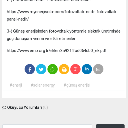
https://www.myenerjisolar.com/fotovoltaik-nedir-fotovoltaik-
panel-nedir/
3-) Güneş enerjisinden fotovoltaik yöntemle elektrik üretiminde
güç dönüşüm verimi ve etkili etmenler
https://www.emo.org.tr/ekler/3a921ffad054cb0_ek.pdf
#enerji
#solar energy
#güneş enerjisi
Okuyucu Yorumları
(0)