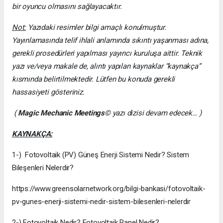
bir oyuncu olmasını sağlayacaktır.
Not:
Yazıdaki resimler bilgi amaçlı konulmuştur.
Yayınlamasında telif ihlali anlamında sıkıntı yaşanması adına,
gerekli prosedürleri yapılması yayıncı kuruluşa aittir. Teknik
yazı ve/veya makale de, alıntı yapılan kaynaklar “kaynakça”
kısmında belirtilmektedir. Lütfen bu konuda gerekli
hassasiyeti gösteriniz.
(
Magic Mechanic Meetings
© yazı dizisi devam edecek… )
KAYNAKÇA:
1-) Fotovoltaik (PV) Güneş Enerji Sistemi Nedir? Sistem
Bileşenleri Nelerdir?
https://www.greensolarnetwork.org/bilgi-bankasi/fotovoltaik-
pv-gunes-enerji-sistemi-nedir-sistem-bilesenleri-nelerdir
2-) Fotovoltaik Nedir? Fotovoltaik Panel Nedir?