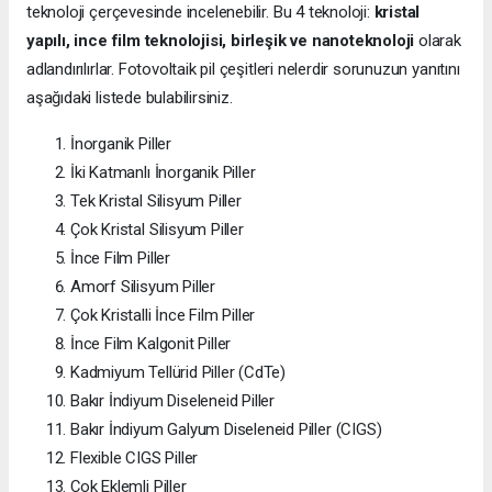
teknoloji çerçevesinde incelenebilir. Bu 4 teknoloji:
kristal
yapılı, ince film teknolojisi, birleşik ve nanoteknoloji
olarak
adlandırılırlar. Fotovoltaik pil çeşitleri nelerdir sorunuzun yanıtını
aşağıdaki listede bulabilirsiniz.
İnorganik Piller
İki Katmanlı İnorganik Piller
Tek Kristal Silisyum Piller
Çok Kristal Silisyum Piller
İnce Film Piller
Amorf Silisyum Piller
Çok Kristalli İnce Film Piller
İnce Film Kalgonit Piller
Kadmiyum Tellürid Piller (CdTe)
Bakır İndiyum Diseleneid Piller
Bakır İndiyum Galyum Diseleneid Piller (CIGS)
Flexible CIGS Piller
Çok Eklemli Piller