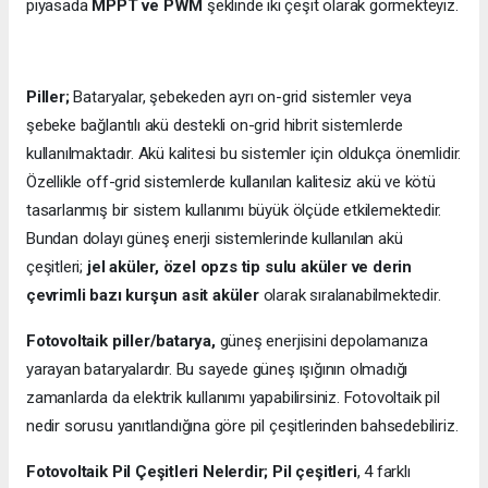
piyasada
MPPT ve PWM
şeklinde iki çeşit olarak görmekteyiz.
Piller;
Bataryalar, şebekeden ayrı on-grid sistemler veya
şebeke bağlantılı akü destekli on-grid hibrit sistemlerde
kullanılmaktadır. Akü kalitesi bu sistemler için oldukça önemlidir.
Özellikle off-grid sistemlerde kullanılan kalitesiz akü ve kötü
tasarlanmış bir sistem kullanımı büyük ölçüde etkilemektedir.
Bundan dolayı güneş enerji sistemlerinde kullanılan akü
çeşitleri;
jel aküler, özel opzs tip sulu aküler ve derin
çevrimli bazı kurşun asit aküler
olarak sıralanabilmektedir.
Fotovoltaik piller/batarya,
güneş enerjisini depolamanıza
yarayan bataryalardır. Bu sayede güneş ışığının olmadığı
zamanlarda da elektrik kullanımı yapabilirsiniz. Fotovoltaik pil
nedir sorusu yanıtlandığına göre pil çeşitlerinden bahsedebiliriz.
Fotovoltaik Pil Çeşitleri Nelerdir;
Pil çeşitleri
, 4 farklı