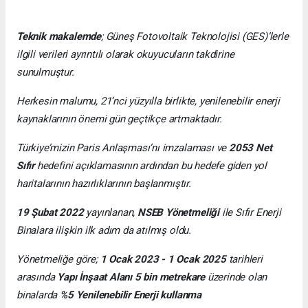
Teknik makalemde
;
Güneş Fotovoltaik Teknolojisi
(GES)’lerle
ilgili verileri ayrıntılı olarak okuyucuların takdirine
sunulmuştur.
Herkesin malumu, 21’nci yüzyılla birlikte, yenilenebilir enerji
kaynaklarının önemi gün geçtikçe artmaktadır.
Türkiye’mizin Paris Anlaşması’nı imzalaması ve
2053 Net
Sıfır
hedefini açıklamasının ardından bu hedefe giden yol
haritalarının hazırlıklarının başlanmıştır.
19 Şubat 2022
yayınlanan,
NSEB Yönetmeliği
ile Sıfır Enerji
Binalara ilişkin ilk adım da atılmış oldu.
Yönetmeliğe göre;
1 Ocak 2023 - 1 Ocak 2025
tarihleri
arasında
Yapı İnşaat Alanı 5 bin metrekare
üzerinde olan
binalarda
%5 Yenilenebilir Enerji kullanma