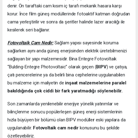
denir. Ön taraftaki cam kısım iç tarafı mekanik hasara karşı
korur. İnce film güneş modüllerinde fotoaktif katman doğrudan
cama yerleştirilir ve sonra da şeritler halinde lazer aracılığı ile
kesilerek seri bağlanır.
Fotovoltaik Cam Nedir:
Sağlam yapısı sayesinde koruma
sağlarken aynı anda güneş enerjisinden elektrik üretebilmenizi
sağlayan bir yapı malzemesidir. Bina Entegre Fotovoltaik
“Bulding-Entegre Photovoltaic” olarak geçen (
BIPV
) ve çatıya,
çatı pencerelerine ya da belirli bina cephelerine uygulanabilen
bu malzeme için maliyetin de
inşaat malzemelerine paralel
bakıldığında çok ciddi bir fark yaratmadığı söylenebilir.
Son zamanlarda yenilenebilir enerjiye yönelik yatırımlar ve
bilinçlenme sonucu popülerleşen güneş enerji sistemlerinin
hızla büyüyen bir bölümü olan BIPV modülle
r
eski yapılara da
uygulanabilir.
Fotovoltaik cam nedir
konusunu bu şekilde
özetleyebiliriz.