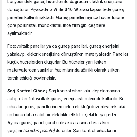
bünyesindeki güneş hücreleri ile doğrudan elektrik enerjisine
dönüştürür. Piyasada
5 W ile 340 W
arası kapasitede güneş
panelleri kullanılmaktadır. Güneş panelleri ayrıca hücre türüne
göre polikristal, monokristal, ince film gibi çeşitlere
ayrılmaktadır.
Fotovoltaik paneller ya da güneş panelleri, güneş enerjisini
yakalayıp, elektrik enerjisine dönüştüren materyallerdir. Paneller
küçük hücrelerden oluşurlar. Bu hücreler yarı iletken
materyallerden yapılırlar. Yapımlarında ağırlıklı olarak silikon
tercih edildiği söylenebilir.
Şarj Kontrol Cihazı;
Şarj kontrol cihazı akü depolamasına
sahip olan fotovoltaik güneş enerji sistemlerinde kullanılır. Bu
cihazlar güneş panellerinden gelen elektriği düzenleyerek, akü
grubunu daha sabit bir elektrikle etkili bir şekilde şarj eder.
Ayrıca güneş panel gurubu ile akü arasında ters akım
geçişini
(aküden panele)
de önler. Şarj kontrol cihazlarını