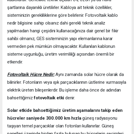
şartlarına dayanıklı üretilirler. Kabloya ait teknik özellikler,
sisteminizin gerekliliklerine göre belirlenir. Fotovoltaik kablo
nedir bilgisine sahip olsanız dahi gerekli teknik analiz
yapılmadan hangi çeşidini kullanacağınıza dair genel bir fikir
sahibi olmanız, GES sisteminizin yapı elemanlarına karar
vermeden pek mümkün olmayacaktır. Kullanılan kablonun
sisteme uygunluğu, üretim verimliliği açısından önemli bir
etkendir.
Fotovoltaik Hücre Nedir:
Aynı zamanda solar hücre olarak da
bilinirler. Fotonların veya ışık parçacıklarının üstlerine vurmasıyla
elektrik üreten bileşenlerdir. Bu işleme daha önce de adından
bahsettiğimiz
fotovoltaik etki
denir.
Solar etkide bahsettiğimiz üretim aşamalarını takip eden
hücreler saniyede 300.000 km hızla
güneş radyasyonu
taşıyan temel parçacıklar olan fotonları kullanırlar. Güneş
panelleri üzerinde birden fazla bulunan bu hücrelerin seçimleri