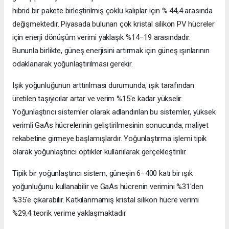
hibrid bir pakete birleştirilmiş çoklu kalıplar için % 44,4 arasında
değişmektedir. Piyasada bulunan çok kristal silikon PV hücreler
için enerji dönüşüm verimi yaklaşık %14−19 arasındadır.
Bununla birlikte, güneş enerjisini artırmak için güneş ışınlarının
odaklanarak yoğunlaştırılması gerekir.
Işık yoğunluğunun arttırılması durumunda, ışık tarafından
üretilen taşıyıcılar artar ve verim %15'e kadar yükselir.
Yoğunlaştırıcı sistemler olarak adlandırılan bu sistemler, yüksek
verimli GaAs hücrelerinin geliştirilmesinin sonucunda, maliyet
rekabetine girmeye başlamışlardır. Yoğunlaştırma işlemi tipik
olarak yoğunlaştırıcı optikler kullanılarak gerçekleştirilir.
Tipik bir yoğunlaştırıcı sistem, güneşin 6−400 katı bir ışık
yoğunluğunu kullanabilir ve GaAs hücrenin verimini %31'den
%35'e çıkarabilir. Katkılanmamış kristal silikon hücre verimi
%29,4 teorik verime yaklaşmaktadır.