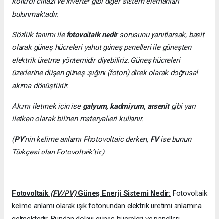
kontrol cihazı ve inverter gibi diğer sistem elemanları
bulunmaktadır.
Sözlük tanımı ile
fotovoltaik nedir
sorusunu yanıtlarsak, basit
olarak güneş hücreleri yahut güneş panelleri ile güneşten
elektrik üretme yöntemidir diyebiliriz. Güneş hücreleri
üzerlerine düşen güneş ışığını (foton) direk olarak doğrusal
akıma dönüştürür.
Akımı iletmek için ise
galyum, kadmiyum, arsenit
gibi yarı
iletken olarak bilinen materyalleri kullanır.
(
PV
’nin kelime anlamı Photovoltaic derken,
FV
ise bunun
Türkçesi olan Fotovoltaik’tir.)
Fotovoltaik
(FV/PV)
Güneş Enerji Sistemi Nedir:
Fotovoltaik
kelime anlamı olarak ışık fotonundan elektrik üretimi anlamına
gelmektedir. Bundan dolayı güneş hücreleri ve panelleri