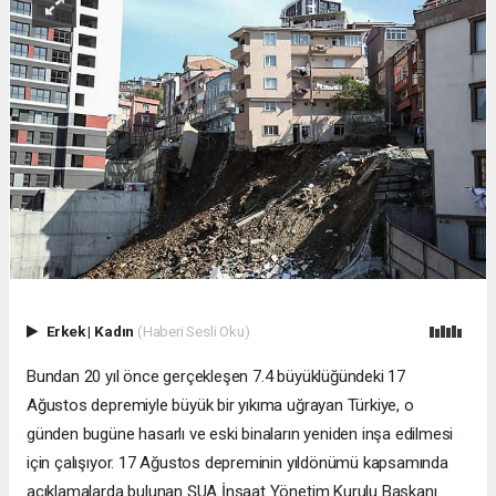
Erkek
|
Kadın
(Haberi Sesli Oku)
Bundan 20 yıl önce gerçekleşen 7.4 büyüklüğündeki 17
Ağustos depremiyle büyük bir yıkıma uğrayan Türkiye, o
günden bugüne hasarlı ve eski binaların yeniden inşa edilmesi
için çalışıyor. 17 Ağustos depreminin yıldönümü kapsamında
açıklamalarda bulunan ŞUA İnşaat Yönetim Kurulu Başkanı