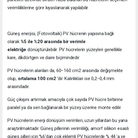
verimliliklerine göre kıyaslanarak yapılabilir.
Güneş enerjisi, (Fotovoltaik) PV hücrenin yapısına bağlı
olarak
%5 ile %20 arasında bir verimle
elektriğe
dönüştürülebilir. PV hücrelerin yüzeyleri genellikle
kare, dikdörtgen ve daire biçimindedir.
PV hücrelerin alanları da, 60−160 cm2 arasında değişmekte
olup,
ortalama 100 cm2
’dir. Kalınlıkları ise 0,2−0,4 mm
arasındadır.
Güç çıkışını artırmak amacıyla çok sayıda PV hücre birbirine
paralel ya da seri bağlanarak bir yüzey üzerine monte edilir.
PV hücrelerin enerji dönüşüm verimleri, uzun yıllardan bu yana
araştırılmaktadır. Güneş pillerinin verimliliği, amorf silikon esaslı
güneş pilleri için %6'dan çok eklemli PV hücrelerde % 44 'a ve