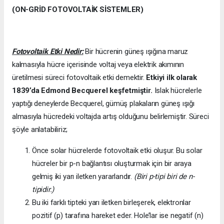
(ON-GRİD FOTOVOLTAİK SİSTEMLER)
Fotovoltaik Etki Nedir:
Bir hücrenin güneş ışığına maruz
kalmasıyla hücre içerisinde voltaj veya elektrik akımının
üretilmesi süreci fotovoltaik etki demektir.
Etkiyi ilk olarak
1839’da
Edmond Becquerel keşfetmiştir.
Islak hücrelerle
yaptığı deneylerde Becquerel, gümüş plakaların güneş ışığı
almasıyla hücredeki voltajda artış olduğunu belirlemiştir. Süreci
şöyle anlatabiliriz;
Önce solar hücrelerde fotovoltaik etki oluşur. Bu solar
hücreler bir p-n bağlantısı oluşturmak için bir araya
gelmiş iki yarı iletken yararlandır.
(Biri p-tipi biri de n-
tipidir.)
Bu iki farklı tipteki yarı iletken birleşerek, elektronlar
pozitif (p) tarafına hareket eder. Hole’lar ise negatif (n)