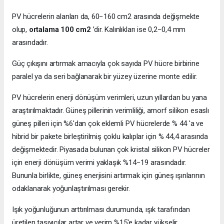
PV hücrelerin alanları da, 60−160 cm2 arasında değişmekte
olup,
ortalama 100 cm2
’dir. Kalınlıkları ise 0,2−0,4 mm
arasındadır.
Güç çıkışını artırmak amacıyla çok sayıda PV hücre birbirine
paralel ya da seri bağlanarak bir yüzey üzerine monte edilir.
PV hücrelerin enerji dönüşüm verimleri, uzun yıllardan bu yana
araştırılmaktadır. Güneş pillerinin verimliliği, amorf silikon esaslı
güneş pilleri için %6'dan çok eklemli PV hücrelerde % 44 'a ve
hibrid bir pakete birleştirilmiş çoklu kalıplar için % 44,4 arasında
değişmektedir. Piyasada bulunan çok kristal silikon PV hücreler
için enerji dönüşüm verimi yaklaşık %14−19 arasındadır.
Bununla birlikte, güneş enerjisini artırmak için güneş ışınlarının
odaklanarak yoğunlaştırılması gerekir.
Işık yoğunluğunun arttırılması durumunda, ışık tarafından
üretilen taşıyıcılar artar ve verim %15'e kadar yükselir.