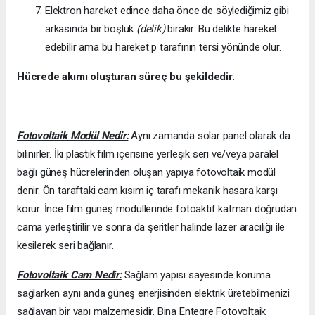
Elektron hareket edince daha önce de söylediğimiz gibi
arkasında bir boşluk
(delik)
bırakır. Bu delikte hareket
edebilir ama bu hareket p tarafının tersi yönünde olur.
Hücrede akımı oluşturan süreç bu şekildedir.
Fotovoltaik Modül Nedir:
Aynı zamanda solar panel olarak da
bilinirler. İki plastik film içerisine yerleşik seri ve/veya paralel
bağlı güneş hücrelerinden oluşan yapıya fotovoltaik modül
denir. Ön taraftaki cam kısım iç tarafı mekanik hasara karşı
korur. İnce film güneş modüllerinde fotoaktif katman doğrudan
cama yerleştirilir ve sonra da şeritler halinde lazer aracılığı ile
kesilerek seri bağlanır.
Fotovoltaik Cam Nedir:
Sağlam yapısı sayesinde koruma
sağlarken aynı anda güneş enerjisinden elektrik üretebilmenizi
sağlayan bir yapı malzemesidir. Bina Entegre Fotovoltaik