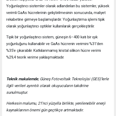
Yoğunlaştırıcı sistemler olarak adlandırılan bu sistemler, yüksek
verimli GaAs hücrelerinin geliştirilmesinin sonucunda, maliyet
rekabetine girmeye başlamışlardır. Yoğunlaştırma işlemi tipik
olarak yoğunlaştırıcı optikler kullanılarak gerçekleştirilir.
Tipik bir yoğunlaştırıcı sistem, güneşin 6−400 katı bir ışık
yoğunluğunu kullanabilir ve GaAs hücrenin verimini %31'den
%35'e çıkarabilir. Katkılanmamış kristal silikon hücre verimi
%29,4 teorik verime yaklaşmaktadır.
Teknik makalemde
;
Güneş Fotovoltaik Teknolojisi
(GES)’lerle
ilgili verileri ayrıntılı olarak okuyucuların takdirine
sunulmuştur.
Herkesin malumu, 21’nci yüzyılla birlikte, yenilenebilir enerji
kaynaklarının önemi gün geçtikçe artmaktadır.