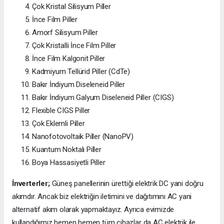
Çok Kristal Silisyum Piller
İnce Film Piller
Amorf Silisyum Piller
Çok Kristalli İnce Film Piller
İnce Film Kalgonit Piller
Kadmiyum Tellürid Piller (CdTe)
Bakır İndiyum Diseleneid Piller
Bakır İndiyum Galyum Diseleneid Piller (CIGS)
Flexible CIGS Piller
Çok Eklemli Piller
Nanofotovoltaik Piller (NanoPV)
Kuantum Noktalı Piller
Boya Hassasiyetli Piller
İnverterler;
Güneş panellerinin ürettiği elektrik DC yani doğru
akımdır. Ancak biz elektriğin iletimini ve dağıtımını AC yani
alternatif akım olarak yapmaktayız. Ayrıca evimizde
kullandığımız hemen hemen tüm cihazlar da AC elektrik ile