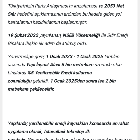
Türkiye’mizin Paris Anlaşması’nı imzalaması ve
2053 Net
Sıfır
hedefini açıklamasının ardından bu hedefe giden yol
haritalarının hazırlıklarının başlanmıştır.
19 Şubat 2022
yayınlanan,
NSEB Yönetmeliği
ile Sıfır Enerji
Binalara ilişkin ilk adım da atılmış oldu.
Yönetmeliğe göre;
1 Ocak 2023 - 1 Ocak 2025
tarihleri
arasında
Yapı İnşaat Alanı 5 bin metrekare
üzerinde olan
binalarda
%5 Yenilenebilir Enerji kullanma
zorunluluğu
getirildi.
1 Ocak 2025’den sonra ise 2 bin
metrekare çekilecektir.
Yapılarda; yenilenebilir enerji kaynakları konusunda en rahat
uygulama olarak, fotovoltaik teknoloji ilk
sıradadır.
Girişimcilerin bu konuda yatırım yapmaları, kanımca