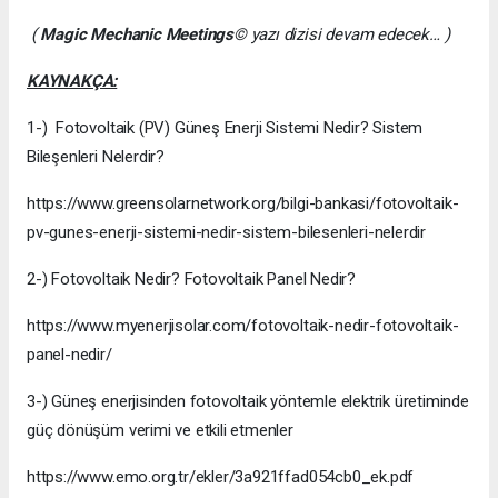
(
Magic Mechanic Meetings
© yazı dizisi devam edecek… )
KAYNAKÇA:
1-) Fotovoltaik (PV) Güneş Enerji Sistemi Nedir? Sistem
Bileşenleri Nelerdir?
https://www.greensolarnetwork.org/bilgi-bankasi/fotovoltaik-
pv-gunes-enerji-sistemi-nedir-sistem-bilesenleri-nelerdir
2-) Fotovoltaik Nedir? Fotovoltaik Panel Nedir?
https://www.myenerjisolar.com/fotovoltaik-nedir-fotovoltaik-
panel-nedir/
3-) Güneş enerjisinden fotovoltaik yöntemle elektrik üretiminde
güç dönüşüm verimi ve etkili etmenler
https://www.emo.org.tr/ekler/3a921ffad054cb0_ek.pdf