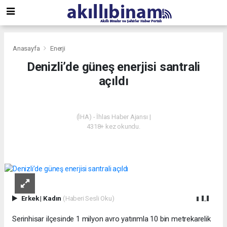
Anasayfa
Enerji
Denizli’de güneş enerjisi santrali
açıldı
ENERJI
(İHA) - İhlas Haber Ajansı |
4318+ kez okundu.
Erkek
|
Kadın
(Haberi Sesli Oku)
Serinhisar ilçesinde 1 milyon avro yatırımla 10 bin metrekarelik