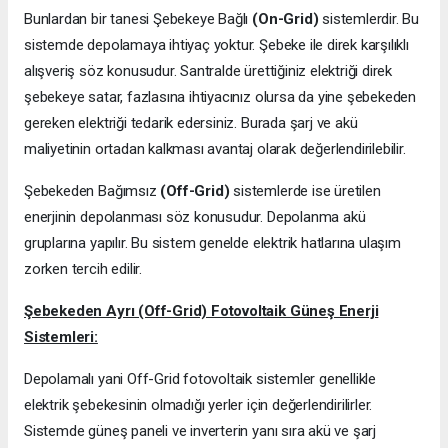
Bunlardan bir tanesi Şebekeye Bağlı
(On-Grid)
sistemlerdir. Bu
sistemde depolamaya ihtiyaç yoktur. Şebeke ile direk karşılıklı
alışveriş söz konusudur. Santralde ürettiğiniz elektriği direk
şebekeye satar, fazlasına ihtiyacınız olursa da yine şebekeden
gereken elektriği tedarik edersiniz. Burada şarj ve akü
maliyetinin ortadan kalkması avantaj olarak değerlendirilebilir.
Şebekeden Bağımsız
(Off-Grid)
sistemlerde ise üretilen
enerjinin depolanması söz konusudur. Depolanma akü
gruplarına yapılır. Bu sistem genelde elektrik hatlarına ulaşım
zorken tercih edilir.
Şebekeden Ayrı (Off-Grid) Fotovoltaik Güneş Enerji
Sistemleri:
Depolamalı yani Off-Grid fotovoltaik sistemler genellikle
elektrik şebekesinin olmadığı yerler için değerlendirilirler.
Sistemde güneş paneli ve inverterin yanı sıra akü ve şarj