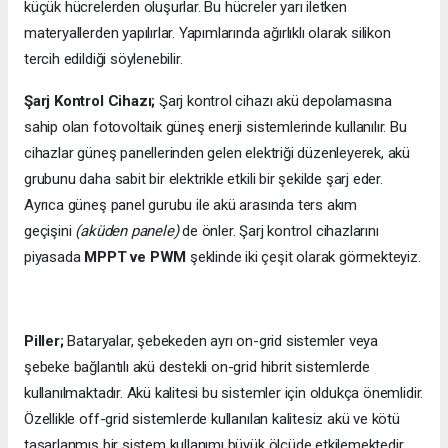
küçük hücrelerden oluşurlar. Bu hücreler yarı iletken
materyallerden yapılırlar. Yapımlarında ağırlıklı olarak silikon
tercih edildiği söylenebilir.
Şarj Kontrol Cihazı;
Şarj kontrol cihazı akü depolamasına
sahip olan fotovoltaik güneş enerji sistemlerinde kullanılır. Bu
cihazlar güneş panellerinden gelen elektriği düzenleyerek, akü
grubunu daha sabit bir elektrikle etkili bir şekilde şarj eder.
Ayrıca güneş panel gurubu ile akü arasında ters akım
geçişini
(aküden panele)
de önler. Şarj kontrol cihazlarını
piyasada
MPPT ve PWM
şeklinde iki çeşit olarak görmekteyiz.
Piller;
Bataryalar, şebekeden ayrı on-grid sistemler veya
şebeke bağlantılı akü destekli on-grid hibrit sistemlerde
kullanılmaktadır. Akü kalitesi bu sistemler için oldukça önemlidir.
Özellikle off-grid sistemlerde kullanılan kalitesiz akü ve kötü
tasarlanmış bir sistem kullanımı büyük ölçüde etkilemektedir.