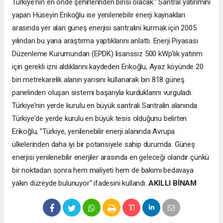
Türkiye'nin en önde şehirlerinden birisi olacak." Santral yatırımını
yapan Hüseyin Erikoğlu ise yenilenebilir enerji kaynakları
arasında yer alan güneş enerjisi santralini kurmak için 2005
yılından bu yana araştırma yaptıklarını anlattı. Enerji Piyasası
Düzenleme Kurumundan (EPDK) lisanssız 500 kWp'lik yatırım
için gerekli izni aldıklarını kaydeden Erikoğlu, Ayaz köyünde 20
bin metrekarelik alanın yarısını kullanarak bin 818 güneş
panelinden oluşan sistemi başarıyla kurduklarını vurguladı.
Türkiye'nin yerde kurulu en büyük santrali Santralin alanında
Türkiye'de yerde kurulu en büyük tesis olduğunu belirten
Erikoğlu, "Türkiye, yenilenebilir enerji alanında Avrupa
ülkelerinden daha iyi bir potansiyele sahip durumda. Güneş
enerjisi yenilenebilir enerjiler arasında en geleceği olandır çünkü
bir noktadan sonra hem maliyeti hem de bakımı bedavaya
yakın düzeyde bulunuyor" ifadesini kullandı.
AKILLI BİNAM