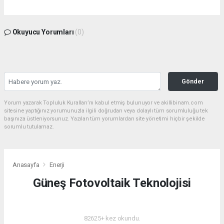
Okuyucu Yorumları
(0)
Gönder
Yorum yazarak Topluluk Kuralları’nı kabul etmiş bulunuyor ve akillibinam.com
sitesine yaptığınız yorumunuzla ilgili doğrudan veya dolaylı tüm sorumluluğu tek
başınıza üstleniyorsunuz. Yazılan tüm yorumlardan site yönetimi hiçbir şekilde
sorumlu tutulamaz.
Anasayfa
Enerji
Güneş Fotovoltaik Teknolojisi
ENERJI
82625+ kez okundu.