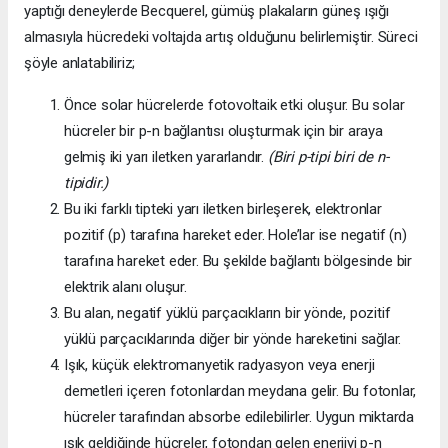
yaptığı deneylerde Becquerel, gümüş plakaların güneş ışığı
almasıyla hücredeki voltajda artış olduğunu belirlemiştir. Süreci
şöyle anlatabiliriz;
Önce solar hücrelerde fotovoltaik etki oluşur. Bu solar
hücreler bir p-n bağlantısı oluşturmak için bir araya
gelmiş iki yarı iletken yararlandır.
(Biri p-tipi biri de n-
tipidir.)
Bu iki farklı tipteki yarı iletken birleşerek, elektronlar
pozitif (p) tarafına hareket eder. Hole’lar ise negatif (n)
tarafına hareket eder. Bu şekilde bağlantı bölgesinde bir
elektrik alanı oluşur.
Bu alan, negatif yüklü parçacıkların bir yönde, pozitif
yüklü parçacıklarında diğer bir yönde hareketini sağlar.
Işık, küçük elektromanyetik radyasyon veya enerji
demetleri içeren fotonlardan meydana gelir. Bu fotonlar,
hücreler tarafından absorbe edilebilirler. Uygun miktarda
ışık geldiğinde hücreler, fotondan gelen enerjiyi p-n