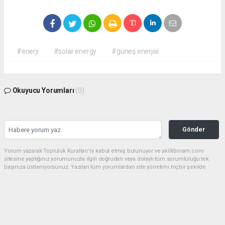
#enerji
#solar energy
#güneş enerjisi
Okuyucu Yorumları
(0)
Gönder
Yorum yazarak Topluluk Kuralları’nı kabul etmiş bulunuyor ve akillibinam.com
sitesine yaptığınız yorumunuzla ilgili doğrudan veya dolaylı tüm sorumluluğu tek
başınıza üstleniyorsunuz. Yazılan tüm yorumlardan site yönetimi hiçbir şekilde
sorumlu tutulamaz.