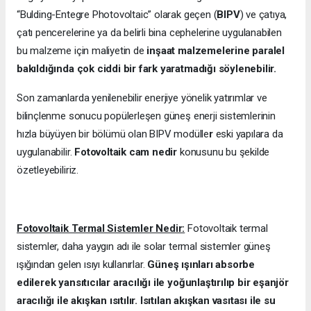
“Bulding-Entegre Photovoltaic” olarak geçen (
BIPV
) ve çatıya,
çatı pencerelerine ya da belirli bina cephelerine uygulanabilen
bu malzeme için maliyetin de
inşaat malzemelerine paralel
bakıldığında çok ciddi bir fark yaratmadığı söylenebilir.
Son zamanlarda yenilenebilir enerjiye yönelik yatırımlar ve
bilinçlenme sonucu popülerleşen güneş enerji sistemlerinin
hızla büyüyen bir bölümü olan BIPV modülle
r
eski yapılara da
uygulanabilir.
Fotovoltaik cam nedir
konusunu bu şekilde
özetleyebiliriz.
Fotovoltaik Termal Sistemler Nedir:
Fotovoltaik termal
sistemler, daha yaygın adı ile solar termal sistemler güneş
ışığından gelen ısıyı kullanırlar.
Güneş ışınları absorbe
edilerek yansıtıcılar aracılığı ile yoğunlaştırılıp bir eşanjör
aracılığı ile akışkan ısıtılır. Isıtılan akışkan vasıtası ile su