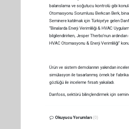
balanslama ve soğutucu kontrolü gibi konul
Otomasyonu Sorumlusu Berkcan Berk, bina o
Seminere katılmak için Türkiye’ye gelen Dan
“Binalarda Enerji Verimliliği & HVAC Uygula
bilgilendirirken, Jesper Therbo’nun ardınd
HVAC Otomasyonu & Enerji Verimliliği” konu
Ürün ve sistem demolarının yakından incelend
simülasyon ile tasarlanmış örnek bir fabrika 
gözlüğü ile inceleme fırsatı yakaladı.
Danfoss, sektörü bilinçlendirmek için sem
Okuyucu Yorumları
(0)