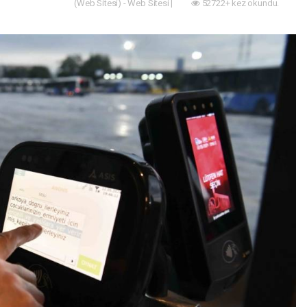
(Web Sitesi) - Web Sitesi |
52722+ kez okundu.
Akıllı Şehir