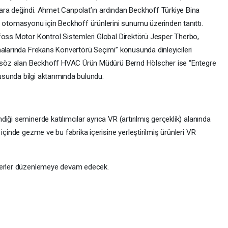
ara değindi. Ahmet Canpolat’ın ardından Beckhoff Türkiye Bina
tomasyonu için Beckhoff ürünlerini sunumu üzerinden tanıttı.
foss Motor Kontrol Sistemleri Global Direktörü Jesper Therbo,
malarında Frekans Konvertörü Seçimi” konusunda dinleyicileri
an söz alan Beckhoff HVAC Ürün Müdürü Bernd Hölscher ise “Entegre
sunda bilgi aktarımında bulundu.
iği seminerde katılımcılar ayrıca VR (artırılmış gerçeklik) alanında
içinde gezme ve bu fabrika içerisine yerleştirilmiş ürünleri VR
inerler düzenlemeye devam edecek.