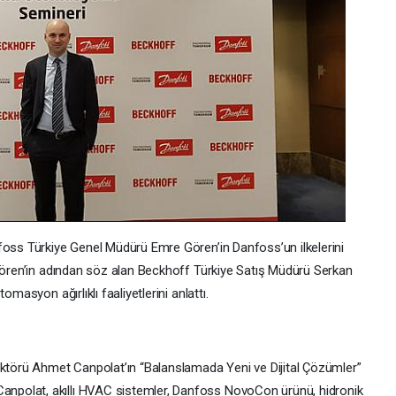
foss Türkiye Genel Müdürü Emre Gören’in Danfoss’un ilkelerini
 Gören’in adından söz alan Beckhoff Türkiye Satış Müdürü Serkan
masyon ağırlıklı faaliyetlerini anlattı.
ektörü Ahmet Canpolat’ın “Balanslamada Yeni ve Dijital Çözümler”
polat, akıllı HVAC sistemler, Danfoss NovoCon ürünü, hidronik