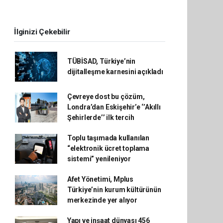
İlginizi Çekebilir
TÜBİSAD, Türkiye’nin
dijitalleşme karnesini açıkladı
Çevreye dost bu çözüm,
Londra’dan Eskişehir’e ‘’Akıllı
Şehirlerde’’ ilk tercih
Toplu taşımada kullanılan
“elektronik ücret toplama
sistemi” yenileniyor
Afet Yönetimi, Mplus
Türkiye’nin kurum kültürünün
merkezinde yer alıyor
Yapı ve inşaat dünyası 456