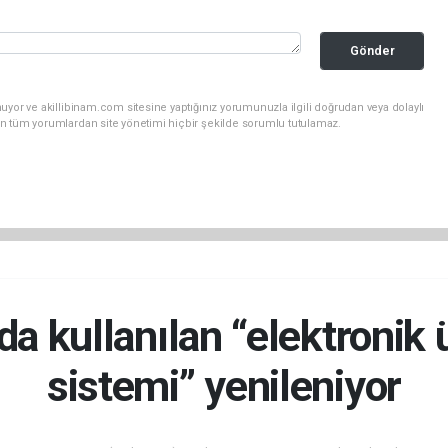
Gönder
uyor ve akillibinam.com sitesine yaptığınız yorumunuzla ilgili doğrudan veya dolaylı
n tüm yorumlardan site yönetimi hiçbir şekilde sorumlu tutulamaz.
a kullanılan “elektronik
sistemi” yenileniyor