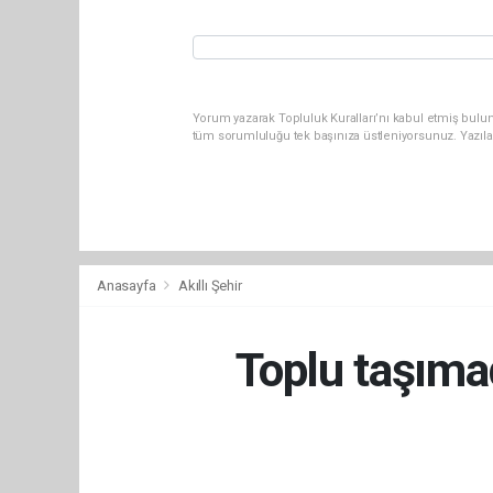
Yorum yazarak Topluluk Kuralları’nı kabul etmiş bulun
tüm sorumluluğu tek başınıza üstleniyorsunuz. Yazıla
Anasayfa
Akıllı Şehir
Toplu taşımad