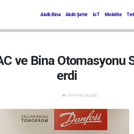
Akıllı Bina
Akıllı Şehir
IoT
Mobilite
Tek
AC ve Bina Otomasyonu S
erdi
2575+ kez okundu.
Akıllı Bina