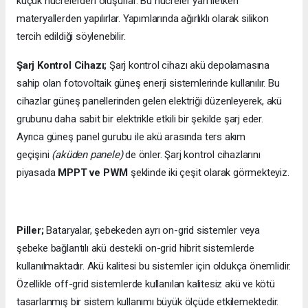
küçük hücrelerden oluşurlar. Bu hücreler yarı iletken
materyallerden yapılırlar. Yapımlarında ağırlıklı olarak silikon
tercih edildiği söylenebilir.
Şarj Kontrol Cihazı;
Şarj kontrol cihazı akü depolamasına
sahip olan fotovoltaik güneş enerji sistemlerinde kullanılır. Bu
cihazlar güneş panellerinden gelen elektriği düzenleyerek, akü
grubunu daha sabit bir elektrikle etkili bir şekilde şarj eder.
Ayrıca güneş panel gurubu ile akü arasında ters akım
geçişini
(aküden panele)
de önler. Şarj kontrol cihazlarını
piyasada
MPPT ve PWM
şeklinde iki çeşit olarak görmekteyiz.
Piller;
Bataryalar, şebekeden ayrı on-grid sistemler veya
şebeke bağlantılı akü destekli on-grid hibrit sistemlerde
kullanılmaktadır. Akü kalitesi bu sistemler için oldukça önemlidir.
Özellikle off-grid sistemlerde kullanılan kalitesiz akü ve kötü
tasarlanmış bir sistem kullanımı büyük ölçüde etkilemektedir.