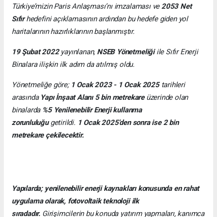
Türkiye’mizin Paris Anlaşması’nı imzalaması ve
2053 Net
Sıfır
hedefini açıklamasının ardından bu hedefe giden yol
haritalarının hazırlıklarının başlanmıştır.
19 Şubat 2022
yayınlanan,
NSEB Yönetmeliği
ile Sıfır Enerji
Binalara ilişkin ilk adım da atılmış oldu.
Yönetmeliğe göre;
1 Ocak 2023 - 1 Ocak 2025
tarihleri
arasında
Yapı İnşaat Alanı 5 bin metrekare
üzerinde olan
binalarda
%5 Yenilenebilir Enerji kullanma
zorunluluğu
getirildi.
1 Ocak 2025’den sonra ise 2 bin
metrekare çekilecektir.
Yapılarda; yenilenebilir enerji kaynakları konusunda en rahat
uygulama olarak, fotovoltaik teknoloji ilk
sıradadır.
Girişimcilerin bu konuda yatırım yapmaları, kanımca