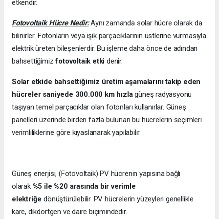
etkendir.
Fotovoltaik Hücre Nedir:
Aynı zamanda solar hücre olarak da
bilinirler. Fotonların veya ışık parçacıklarının üstlerine vurmasıyla
elektrik üreten bileşenlerdir. Bu işleme daha önce de adından
bahsettiğimiz
fotovoltaik etki
denir.
Solar etkide bahsettiğimiz üretim aşamalarını takip eden
hücreler saniyede 300.000 km hızla
güneş radyasyonu
taşıyan temel parçacıklar olan fotonları kullanırlar. Güneş
panelleri üzerinde birden fazla bulunan bu hücrelerin seçimleri
verimliliklerine göre kıyaslanarak yapılabilir.
Güneş enerjisi, (Fotovoltaik) PV hücrenin yapısına bağlı
olarak
%5 ile %20 arasında bir verimle
elektriğe
dönüştürülebilir. PV hücrelerin yüzeyleri genellikle
kare, dikdörtgen ve daire biçimindedir.