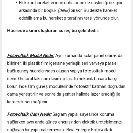
Elektron hareket edince daha önce de söylediğimiz gibi
arkasında bir boşluk
(delik)
bırakır. Bu delikte hareket
edebilir ama bu hareket p tarafının tersi yönünde olur.
Hücrede akımı oluşturan süreç bu şekildedir.
Fotovoltaik Modül Nedir:
Aynı zamanda solar panel olarak da
bilinirler. İki plastik film içerisine yerleşik seri ve/veya paralel
bağlı güneş hücrelerinden oluşan yapıya fotovoltaik modül
denir. Ön taraftaki cam kısım iç tarafı mekanik hasara karşı
korur. İnce film güneş modüllerinde fotoaktif katman doğrudan
cama yerleştirilir ve sonra da şeritler halinde lazer aracılığı ile
kesilerek seri bağlanır.
Fotovoltaik Cam Nedir:
Sağlam yapısı sayesinde koruma
sağlarken aynı anda güneş enerjisinden elektrik üretebilmenizi
sağlayan bir yapı malzemesidir. Bina Entegre Fotovoltaik