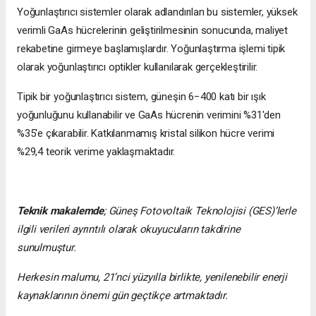
Yoğunlaştırıcı sistemler olarak adlandırılan bu sistemler, yüksek
verimli GaAs hücrelerinin geliştirilmesinin sonucunda, maliyet
rekabetine girmeye başlamışlardır. Yoğunlaştırma işlemi tipik
olarak yoğunlaştırıcı optikler kullanılarak gerçekleştirilir.
Tipik bir yoğunlaştırıcı sistem, güneşin 6−400 katı bir ışık
yoğunluğunu kullanabilir ve GaAs hücrenin verimini %31'den
%35'e çıkarabilir. Katkılanmamış kristal silikon hücre verimi
%29,4 teorik verime yaklaşmaktadır.
Teknik makalemde
;
Güneş Fotovoltaik Teknolojisi
(GES)’lerle
ilgili verileri ayrıntılı olarak okuyucuların takdirine
sunulmuştur.
Herkesin malumu, 21’nci yüzyılla birlikte, yenilenebilir enerji
kaynaklarının önemi gün geçtikçe artmaktadır.