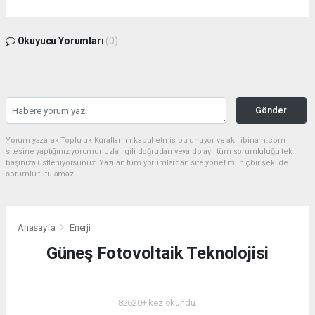
Okuyucu Yorumları
(0)
Gönder
Yorum yazarak Topluluk Kuralları’nı kabul etmiş bulunuyor ve akillibinam.com
sitesine yaptığınız yorumunuzla ilgili doğrudan veya dolaylı tüm sorumluluğu tek
başınıza üstleniyorsunuz. Yazılan tüm yorumlardan site yönetimi hiçbir şekilde
sorumlu tutulamaz.
Anasayfa
Enerji
Güneş Fotovoltaik Teknolojisi
ENERJI
82620+ kez okundu.