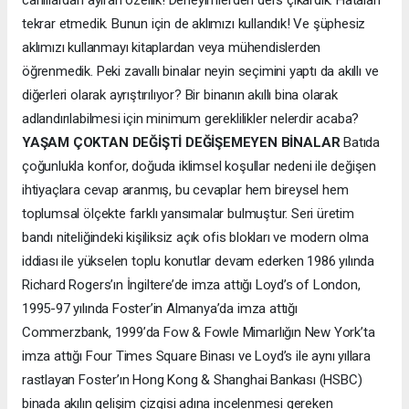
tekrar etmedik. Bunun için de aklımızı kullandık! Ve şüphesiz
aklımızı kullanmayı kitaplardan veya mühendislerden
öğrenmedik. Peki zavallı binalar neyin seçimini yaptı da akıllı ve
diğerleri olarak ayrıştırılıyor? Bir binanın akıllı bina olarak
adlandırılabilmesi için minimum gereklilikler nelerdir acaba?
YAŞAM ÇOKTAN DEĞİŞTİ
DEĞİŞEMEYEN BİNALAR
Batıda
çoğunlukla konfor, doğuda iklimsel koşullar nedeni ile değişen
ihtiyaçlara cevap aranmış, bu cevaplar hem bireysel hem
toplumsal ölçekte farklı yansımalar bulmuştur. Seri üretim
bandı niteliğindeki kişiliksiz açık ofis blokları ve modern olma
iddiası ile yükselen toplu konutlar devam ederken 1986 yılında
Richard Rogers’ın İngiltere’de imza attığı Loyd’s of London,
1995-97 yılında Foster’in Almanya’da imza attığı
Commerzbank, 1999’da Fow & Fowle Mimarlığın New York’ta
imza attığı Four Times Square Binası ve Loyd’s ile aynı yıllara
rastlayan Foster’ın Hong Kong & Shanghai Bankası (HSBC)
binada akılın gelişim çizgisi adına incelenmesi gereken