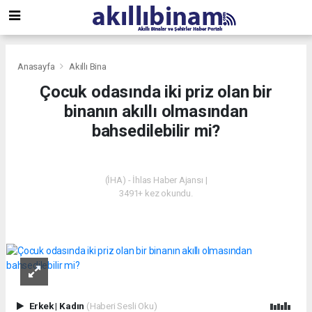
Anasayfa
Akıllı Bina
Çocuk odasında iki priz olan bir
binanın akıllı olmasından
bahsedilebilir mi?
AKILLI BINA
(İHA) - İhlas Haber Ajansı |
3491+ kez okundu.
Erkek
|
Kadın
(Haberi Sesli Oku)