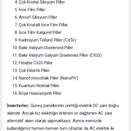
Çok Kristal Silisyum Piller
İnce Film Piller
Amorf Silisyum Piller
Çok Kristalli İnce Film Piller
İnce Film Kalgonit Piller
Kadmiyum Tellürid Piller (CdTe)
Bakır İndiyum Diseleneid Piller
Bakır İndiyum Galyum Diseleneid Piller (CIGS)
Flexible CIGS Piller
Çok Eklemli Piller
Nanofotovoltaik Piller (NanoPV)
Kuantum Noktalı Piller
Boya Hassasiyetli Piller
İnverterler;
Güneş panellerinin ürettiği elektrik DC yani doğru
akımdır. Ancak biz elektriğin iletimini ve dağıtımını AC yani
alternatif akım olarak yapmaktayız. Ayrıca evimizde
kullandığımız hemen hemen tüm cihazlar da AC elektrik ile