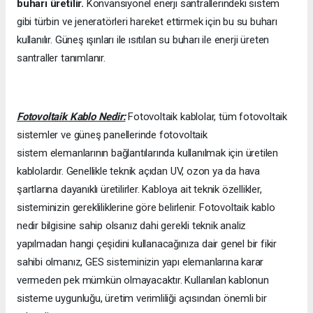
buharı üretilir.
Konvansiyonel enerji santrallerindeki sistem
gibi türbin ve jeneratörleri hareket ettirmek için bu su buharı
kullanılır. Güneş ışınları ile ısıtılan su buharı ile enerji üreten
santraller tanımlanır.
Fotovoltaik Kablo Nedir:
Fotovoltaik kablolar, tüm fotovoltaik
sistemler ve güneş panellerinde fotovoltaik
sistem elemanlarının bağlantılarında kullanılmak için üretilen
kablolardır. Genellikle teknik açıdan UV, ozon ya da hava
şartlarına dayanıklı üretilirler. Kabloya ait teknik özellikler,
sisteminizin gerekliliklerine göre belirlenir. Fotovoltaik kablo
nedir bilgisine sahip olsanız dahi gerekli teknik analiz
yapılmadan hangi çeşidini kullanacağınıza dair genel bir fikir
sahibi olmanız, GES sisteminizin yapı elemanlarına karar
vermeden pek mümkün olmayacaktır. Kullanılan kablonun
sisteme uygunluğu, üretim verimliliği açısından önemli bir