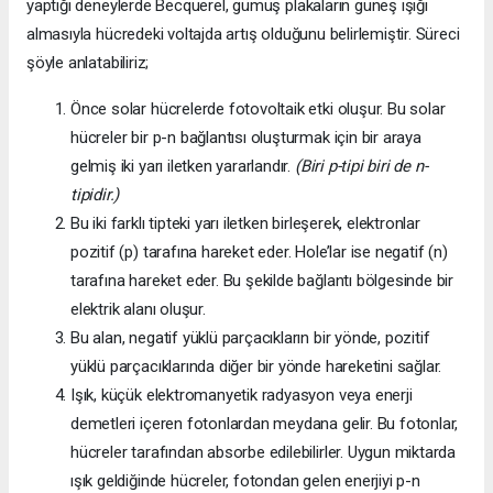
yaptığı deneylerde Becquerel, gümüş plakaların güneş ışığı
almasıyla hücredeki voltajda artış olduğunu belirlemiştir. Süreci
şöyle anlatabiliriz;
Önce solar hücrelerde fotovoltaik etki oluşur. Bu solar
hücreler bir p-n bağlantısı oluşturmak için bir araya
gelmiş iki yarı iletken yararlandır.
(Biri p-tipi biri de n-
tipidir.)
Bu iki farklı tipteki yarı iletken birleşerek, elektronlar
pozitif (p) tarafına hareket eder. Hole’lar ise negatif (n)
tarafına hareket eder. Bu şekilde bağlantı bölgesinde bir
elektrik alanı oluşur.
Bu alan, negatif yüklü parçacıkların bir yönde, pozitif
yüklü parçacıklarında diğer bir yönde hareketini sağlar.
Işık, küçük elektromanyetik radyasyon veya enerji
demetleri içeren fotonlardan meydana gelir. Bu fotonlar,
hücreler tarafından absorbe edilebilirler. Uygun miktarda
ışık geldiğinde hücreler, fotondan gelen enerjiyi p-n