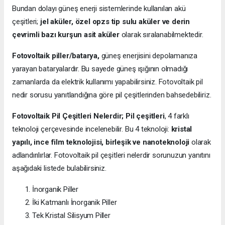
Bundan dolayı güneş enerji sistemlerinde kullanılan akü
çeşitleri;
jel aküler, özel opzs tip sulu aküler ve derin
çevrimli bazı kurşun asit aküler
olarak sıralanabilmektedir.
Fotovoltaik piller/batarya,
güneş enerjisini depolamanıza
yarayan bataryalardır. Bu sayede güneş ışığının olmadığı
zamanlarda da elektrik kullanımı yapabilirsiniz. Fotovoltaik pil
nedir sorusu yanıtlandığına göre pil çeşitlerinden bahsedebiliriz.
Fotovoltaik Pil Çeşitleri Nelerdir;
Pil çeşitleri
, 4 farklı
teknoloji çerçevesinde incelenebilir. Bu 4 teknoloji:
kristal
yapılı, ince film teknolojisi, birleşik ve nanoteknoloji
olarak
adlandırılırlar. Fotovoltaik pil çeşitleri nelerdir sorunuzun yanıtını
aşağıdaki listede bulabilirsiniz.
İnorganik Piller
İki Katmanlı İnorganik Piller
Tek Kristal Silisyum Piller