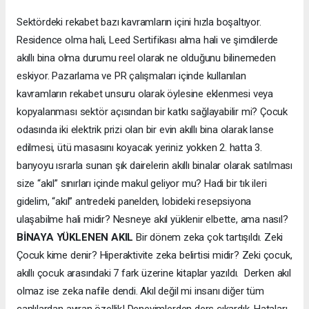
Sektördeki rekabet bazı kavramların içini hızla boşaltıyor.
Residence olma hali, Leed Sertifikası alma hali ve şimdilerde
akıllı bina olma durumu reel olarak ne olduğunu bilinemeden
eskiyor. Pazarlama ve PR çalışmaları içinde kullanılan
kavramların rekabet unsuru olarak öylesine eklenmesi veya
kopyalanması sektör açısından bir katkı sağlayabilir mi? Çocuk
odasında iki elektrik prizi olan bir evin akıllı bina olarak lanse
edilmesi, ütü masasını koyacak yeriniz yokken 2. hatta 3.
banyoyu ısrarla sunan şık dairelerin akıllı binalar olarak satılması
size “akıl” sınırları içinde makul geliyor mu? Hadi bir tık ileri
gidelim, “akıl” antredeki panelden, lobideki resepsiyona
ulaşabilme hali midir? Nesneye akıl yüklenir elbette, ama nasıl?
BİNAYA YÜKLENEN AKIL
Bir dönem zeka çok tartışıldı. Zeki
Çocuk kime denir? Hiperaktivite zeka belirtisi midir? Zeki çocuk,
akıllı çocuk arasındaki 7 fark üzerine kitaplar yazıldı. Derken akıl
olmaz ise zeka nafile dendi. Akıl değil mi insanı diğer tüm
canlılardan ayıran özellik! Deneyimlerden ders çıkardık. Hataları