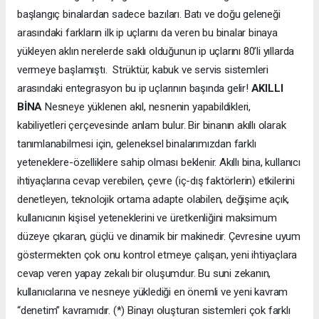
başlangıç binalardan sadece bazıları. Batı ve doğu geleneği
arasındaki farkların ilk ip uçlarını da veren bu binalar binaya
yükleyen aklın nerelerde saklı olduğunun ip uçlarını 80’li yıllarda
vermeye başlamıştı. Strüktür, kabuk ve servis sistemleri
arasındaki entegrasyon bu ip uçlarının başında gelir!
AKILLI
BİNA
Nesneye yüklenen akıl, nesnenin yapabildikleri,
kabiliyetleri çerçevesinde anlam bulur. Bir binanın akıllı olarak
tanımlanabilmesi için, geleneksel binalarımızdan farklı
yeteneklere-özelliklere sahip olması beklenir. Akıllı bina, kullanıcı
ihtiyaçlarına cevap verebilen, çevre (iç-dış faktörlerin) etkilerini
denetleyen, teknolojik ortama adapte olabilen, değişime açık,
kullanıcının kişisel yeteneklerini ve üretkenliğini maksimum
düzeye çıkaran, güçlü ve dinamik bir makinedir. Çevresine uyum
göstermekten çok onu kontrol etmeye çalışan, yeni ihtiyaçlara
cevap veren yapay zekalı bir oluşumdur. Bu suni zekanın,
kullanıcılarına ve nesneye yüklediği en önemli ve yeni kavram
“denetim” kavramıdır. (*) Binayı oluşturan sistemleri çok farklı