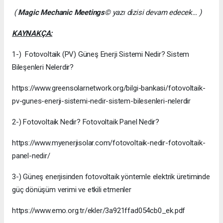
(
Magic Mechanic Meetings
© yazı dizisi devam edecek… )
KAYNAKÇA:
1-) Fotovoltaik (PV) Güneş Enerji Sistemi Nedir? Sistem
Bileşenleri Nelerdir?
https://www.greensolarnetwork.org/bilgi-bankasi/fotovoltaik-
pv-gunes-enerji-sistemi-nedir-sistem-bilesenleri-nelerdir
2-) Fotovoltaik Nedir? Fotovoltaik Panel Nedir?
https://www.myenerjisolar.com/fotovoltaik-nedir-fotovoltaik-
panel-nedir/
3-) Güneş enerjisinden fotovoltaik yöntemle elektrik üretiminde
güç dönüşüm verimi ve etkili etmenler
https://www.emo.org.tr/ekler/3a921ffad054cb0_ek.pdf