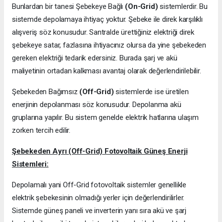
Bunlardan bir tanesi Şebekeye Bağlı
(On-Grid)
sistemlerdir. Bu
sistemde depolamaya ihtiyaç yoktur. Şebeke ile direk karşılıklı
alışveriş söz konusudur. Santralde ürettiğiniz elektriği direk
şebekeye satar, fazlasına ihtiyacınız olursa da yine şebekeden
gereken elektriği tedarik edersiniz. Burada şarj ve akü
maliyetinin ortadan kalkması avantaj olarak değerlendirilebilir.
Şebekeden Bağımsız
(Off-Grid)
sistemlerde ise üretilen
enerjinin depolanması söz konusudur. Depolanma akü
gruplarına yapılır. Bu sistem genelde elektrik hatlarına ulaşım
zorken tercih edilir.
Şebekeden Ayrı (Off-Grid) Fotovoltaik Güneş Enerji
Sistemleri:
Depolamalı yani Off-Grid fotovoltaik sistemler genellikle
elektrik şebekesinin olmadığı yerler için değerlendirilirler.
Sistemde güneş paneli ve inverterin yanı sıra akü ve şarj