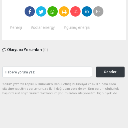
#enerji
#solar energy
#güneş enerjisi
Okuyucu Yorumları
(0)
Gönder
Yorum yazarak Topluluk Kuralları’nı kabul etmiş bulunuyor ve akillibinam.com
sitesine yaptığınız yorumunuzla ilgili doğrudan veya dolaylı tüm sorumluluğu tek
başınıza üstleniyorsunuz. Yazılan tüm yorumlardan site yönetimi hiçbir şekilde
sorumlu tutulamaz.