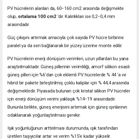
PV hücrelerin alanları da, 60−160 cm2 arasında değişmekte
olup,
ortalama 100 cm2
’dir. Kalınlıkları ise 0,2−0,4 mm
arasındadır.
Güç çıkışını artırmak amacıyla çok sayıda PV hücre birbirine
paralel ya da seri bağlanarak bir yüzey üzerine monte edilir.
PV hücrelerin enerji dönüşüm verimleri, uzun yıllardan bu yana
araştırılmaktadır. Güneş pillerinin verimliliği, amorf silikon esaslı
güneş pilleri için %6'dan çok eklemli PV hücrelerde % 44 'a ve
hibrid bir pakete birleştirilmiş çoklu kalıplar için % 44,4 arasında
değişmektedir. Piyasada bulunan çok kristal silikon PV hücreler
için enerji dönüşüm verimi yaklaşık %14−19 arasındadır.
Bununla birlikte, güneş enerjisini artırmak için güneş ışınlarının
odaklanarak yoğunlaştırılması gerekir.
Işık yoğunluğunun arttırılması durumunda, ışık tarafından
üretilen taşıyıcılar artar ve verim %15'e kadar yükselir.