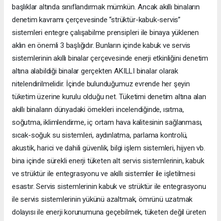
başlıklar altında sınıflandırmak mümkün. Ancak akıllı binaların
denetim kavramı çerçevesinde “strüktür-kabuk-servis”
sistemleri entegre çalışabilme prensipleri ile binaya yüklenen
aklın en önemli 3 başlığıdır. Bunların içinde kabuk ve servis
sistemlerinin akıllı binalar çerçevesinde enerji etkinliğini denetim
altına alabildiği binalar gerçekten AKILLI binalar olarak
nitelendirilmelidir. İçinde bulunduğumuz evrende her şeyin
tüketim üzerine kurulu olduğu net. Tüketimi denetim altına alan
akıllı binaların dünyadaki örnekleri incelendiğinde, ısıtma,
soğutma, iklimlendirme, iç ortam hava kalitesinin sağlanması,
sıcak-soğuk su sistemleri, aydınlatma, parlama kontrolü,
akustik, harici ve dahili güvenlik, bilgi işlem sistemleri, hijyen vb.
bina içinde sürekli enerji tüketen alt servis sistemlerinin, kabuk
ve strüktür ile entegrasyonu ve akıllı sistemler ile işletilmesi
esastır. Servis sistemlerinin kabuk ve strüktür ile entegrasyonu
ile servis sistemlerinin yükünü azaltmak, ömrünü uzatmak
dolayısı ile enerji korunumuna geçebilmek, tüketen değil üreten