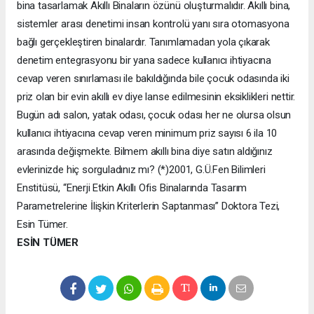
bina tasarlamak Akıllı Binaların özünü oluşturmalıdır. Akıllı bina,
sistemler arası denetimi insan kontrolü yanı sıra otomasyona
bağlı gerçekleştiren binalardır. Tanımlamadan yola çıkarak
denetim entegrasyonu bir yana sadece kullanıcı ihtiyacına
cevap veren sınırlaması ile bakıldığında bile çocuk odasında iki
priz olan bir evin akıllı ev diye lanse edilmesinin eksiklikleri nettir.
Bugün adı salon, yatak odası, çocuk odası her ne olursa olsun
kullanıcı ihtiyacına cevap veren minimum priz sayısı 6 ila 10
arasında değişmekte. Bilmem akıllı bina diye satın aldığınız
evlerinizde hiç sorguladınız mı? (*)2001, G.Ü.Fen Bilimleri
Enstitüsü, “Enerji Etkin Akıllı Ofis Binalarında Tasarım
Parametrelerine İlişkin Kriterlerin Saptanması” Doktora Tezi,
Esin Tümer.
ESİN TÜMER