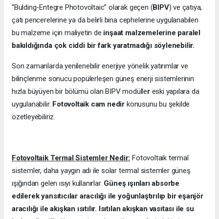
“Bulding-Entegre Photovoltaic” olarak geçen (
BIPV
) ve çatıya,
çatı pencerelerine ya da belirli bina cephelerine uygulanabilen
bu malzeme için maliyetin de
inşaat malzemelerine paralel
bakıldığında çok ciddi bir fark yaratmadığı söylenebilir.
Son zamanlarda yenilenebilir enerjiye yönelik yatırımlar ve
bilinçlenme sonucu popülerleşen güneş enerji sistemlerinin
hızla büyüyen bir bölümü olan BIPV modülle
r
eski yapılara da
uygulanabilir.
Fotovoltaik cam nedir
konusunu bu şekilde
özetleyebiliriz.
Fotovoltaik Termal Sistemler Nedir:
Fotovoltaik termal
sistemler, daha yaygın adı ile solar termal sistemler güneş
ışığından gelen ısıyı kullanırlar.
Güneş ışınları absorbe
edilerek yansıtıcılar aracılığı ile yoğunlaştırılıp bir eşanjör
aracılığı ile akışkan ısıtılır. Isıtılan akışkan vasıtası ile su