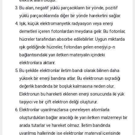
Bu alan, negatif yüklü parçacıkların bir yönde, pozitif
yüklü parçacıklarında diğer bir yönde hareketini sağlar.
Işık, küçük elektromanyetik radyasyon veya enerji
demetleri içeren fotonlardan meydana gelir. Bu fotonlar,
hücreler tarafından absorbe edilebilirler. Uygun miktarda
ışık geldiğinde hücreler, fotondan gelen enerjiyi p-n
bağlantısındaki yarı iletken materyalin içindeki
elektronlara aktarır.
Bu şekilde elektronlar iletim bandı olarak bilinen daha
yüksek bir enerji bandına atlar. Bu elektronun sıçradığı
değerlik bandında bir boşluk kalmasına neden olur.
Elektronun bu hareketi eklenen enerji sonucunda iki yük
taşıyıcı ve bir çift elektron deliği oluşturur.
Elektronlar uyarılmazlarsa çevreleyen atomlarla
oluşturdukları bağlar aracılığı ile yarı iletken malzemeyi bir
arada tutarlar ve hareket olmaz. İletim bandında
uyarılmış hallerinde ise elektronlar materyal içerisinde