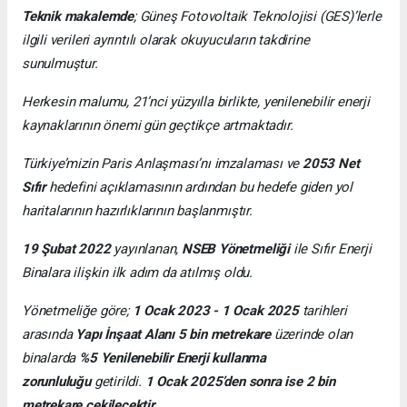
Teknik makalemde
;
Güneş Fotovoltaik Teknolojisi
(GES)’lerle
ilgili verileri ayrıntılı olarak okuyucuların takdirine
sunulmuştur.
Herkesin malumu, 21’nci yüzyılla birlikte, yenilenebilir enerji
kaynaklarının önemi gün geçtikçe artmaktadır.
Türkiye’mizin Paris Anlaşması’nı imzalaması ve
2053 Net
Sıfır
hedefini açıklamasının ardından bu hedefe giden yol
haritalarının hazırlıklarının başlanmıştır.
19 Şubat 2022
yayınlanan,
NSEB Yönetmeliği
ile Sıfır Enerji
Binalara ilişkin ilk adım da atılmış oldu.
Yönetmeliğe göre;
1 Ocak 2023 - 1 Ocak 2025
tarihleri
arasında
Yapı İnşaat Alanı 5 bin metrekare
üzerinde olan
binalarda
%5 Yenilenebilir Enerji kullanma
zorunluluğu
getirildi.
1 Ocak 2025’den sonra ise 2 bin
metrekare çekilecektir.