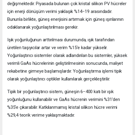
değişmektedir. Piyasada bulunan çok kristal silikon PV hücreler
için enerji dönüşüm verimi yaklaşık %14−19 arasındadır.
Bununla birlikte, güneş enerjisini artırmak için güneş ışınlarının
odaklanarak yoğunlaştırılması gerekir.
Işık yoğunluğunun arttırılması durumunda, ışık tarafından
üretilen taşıyıcılar artar ve verim %15'e kadar yükselir.
Yoğunlaştırıcı sistemler olarak adlandırılan bu sistemler, yüksek
verimli GaAs hücrelerinin geliştirilmesinin sonucunda, maliyet
rekabetine girmeye başlamışlardır. Yoğunlaştırma işlemi tipik
olarak yoğunlaştırıcı optikler kullanılarak gerçekleştirilir.
Tipik bir yoğunlaştırıcı sistem, güneşin 6−400 katı bir ışık
yoğunluğunu kullanabilir ve GaAs hücrenin verimini %31'den
%35'e çıkarabilir. Katkılanmamış kristal silikon hücre verimi
%29,4 teorik verime yaklaşmaktadır.