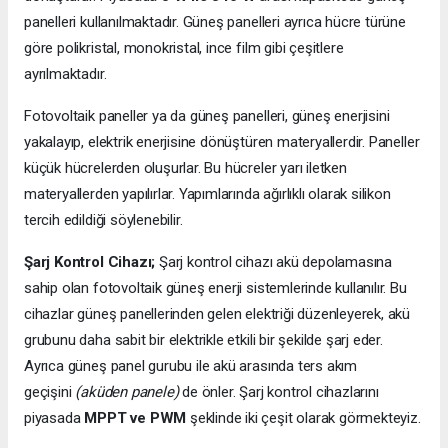
panelleri kullanılmaktadır. Güneş panelleri ayrıca hücre türüne
göre polikristal, monokristal, ince film gibi çeşitlere
ayrılmaktadır.
Fotovoltaik paneller ya da güneş panelleri, güneş enerjisini
yakalayıp, elektrik enerjisine dönüştüren materyallerdir. Paneller
küçük hücrelerden oluşurlar. Bu hücreler yarı iletken
materyallerden yapılırlar. Yapımlarında ağırlıklı olarak silikon
tercih edildiği söylenebilir.
Şarj Kontrol Cihazı;
Şarj kontrol cihazı akü depolamasına
sahip olan fotovoltaik güneş enerji sistemlerinde kullanılır. Bu
cihazlar güneş panellerinden gelen elektriği düzenleyerek, akü
grubunu daha sabit bir elektrikle etkili bir şekilde şarj eder.
Ayrıca güneş panel gurubu ile akü arasında ters akım
geçişini
(aküden panele)
de önler. Şarj kontrol cihazlarını
piyasada
MPPT ve PWM
şeklinde iki çeşit olarak görmekteyiz.