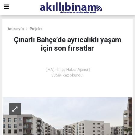
Anasayfa
Projeler
Çınarlı Bahçe’de ayrıcalıklı yaşam
için son fırsatlar
PROJELER
(İHA) - İhlas Haber Ajansı |
3358+ kez okundu.