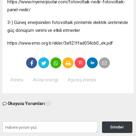
https://www.myenerjisolar.com/fotovoltaik-nedir-fotovoltaik-
panel-nedir/
3-) Güneş enerjisinden fotovoltaik yöntemle elektrik üretiminde
güç dönüşüm verimi ve etkili etmenler
https://www.emo.org.tr/ekler/3a921ffad054cb0_ek.pdf
#enerji
#solar energy
#güneş enerjisi
Okuyucu Yorumları
(0)
Gönder