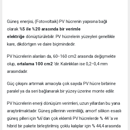
Güneş enerjisi, (Fotovoltaik) PV hücrenin yapısına bağlı
olarak
%5 ile %20 arasında bir verimle
elektriğe
dönüştürülebilir. PV hücrelerin yüzeyleri genellikle
kare, dikdörtgen ve daire biçimindedir.
PV hücrelerin alanları da, 60−160 cm2 arasında değişmekte
olup,
ortalama 100 cm2
’dir. Kalınlıkları ise 0,2−0,4 mm
arasındadır.
Güç çıkışını artırmak amacıyla çok sayıda PV hücre birbirine
paralel ya da seri bağlanarak bir yüzey üzerine monte edilir.
PV hücrelerin enerji dönüşüm verimleri, uzun yıllardan bu yana
araştırılmaktadır. Güneş pillerinin verimliliği, amorf silikon esaslı
güneş pilleri için %6'dan çok eklemli PV hücrelerde % 44 'a ve
hibrid bir pakete birleştirilmiş çoklu kalıplar için % 44,4 arasında