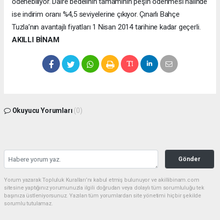
ödenebiliyor. Daire bedelinin tamamının peşin ödenmesi halinde
ise indirim oranı %4,5 seviyelerine çıkıyor. Çınarlı Bahçe
Tuzla’nın avantajlı fiyatları 1 Nisan 2014 tarihine kadar geçerli.
AKILLI BİNAM
Okuyucu Yorumları
(0)
Gönder
Yorum yazarak Topluluk Kuralları’nı kabul etmiş bulunuyor ve akillibinam.com
sitesine yaptığınız yorumunuzla ilgili doğrudan veya dolaylı tüm sorumluluğu tek
başınıza üstleniyorsunuz. Yazılan tüm yorumlardan site yönetimi hiçbir şekilde
sorumlu tutulamaz.