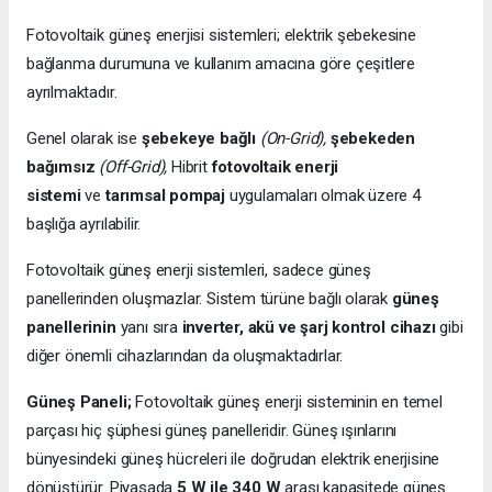
Fotovoltaik güneş enerjisi sistemleri; elektrik şebekesine
bağlanma durumuna ve kullanım amacına göre çeşitlere
ayrılmaktadır.
Genel olarak ise
şebekeye bağlı
(On-Grid),
şebekeden
bağımsız
(Off-Grid),
Hibrit
fotovoltaik enerji
sistemi
ve
tarımsal pompaj
uygulamaları olmak üzere 4
başlığa ayrılabilir.
Fotovoltaik güneş enerji sistemleri, sadece güneş
panellerinden oluşmazlar. Sistem türüne bağlı olarak
güneş
panellerinin
yanı sıra
inverter, akü ve şarj kontrol cihazı
gibi
diğer önemli cihazlarından da oluşmaktadırlar.
Güneş Paneli;
Fotovoltaik güneş enerji sisteminin en temel
parçası hiç şüphesi güneş panelleridir. Güneş ışınlarını
bünyesindeki güneş hücreleri ile doğrudan elektrik enerjisine
dönüştürür. Piyasada
5 W ile 340 W
arası kapasitede güneş