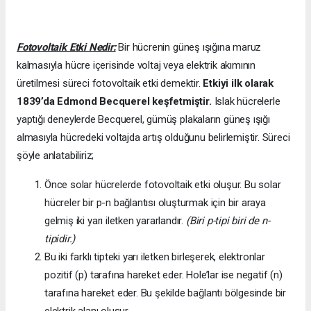
Fotovoltaik Etki Nedir:
Bir hücrenin güneş ışığına maruz
kalmasıyla hücre içerisinde voltaj veya elektrik akımının
üretilmesi süreci fotovoltaik etki demektir.
Etkiyi ilk olarak
1839’da
Edmond Becquerel keşfetmiştir.
Islak hücrelerle
yaptığı deneylerde Becquerel, gümüş plakaların güneş ışığı
almasıyla hücredeki voltajda artış olduğunu belirlemiştir. Süreci
şöyle anlatabiliriz;
Önce solar hücrelerde fotovoltaik etki oluşur. Bu solar
hücreler bir p-n bağlantısı oluşturmak için bir araya
gelmiş iki yarı iletken yararlandır.
(Biri p-tipi biri de n-
tipidir.)
Bu iki farklı tipteki yarı iletken birleşerek, elektronlar
pozitif (p) tarafına hareket eder. Hole’lar ise negatif (n)
tarafına hareket eder. Bu şekilde bağlantı bölgesinde bir
elektrik alanı oluşur.