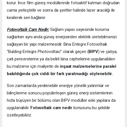
korur. İnce film güneş modüllerinde fotoaktif katman doğrudan
cama yerleştirilir ve sonra da şeritler halinde lazer aracılığı ile
kesilerek seri bağlanır.
Fotovoltaik Cam Nedir:
Sağlam yapısı sayesinde koruma
sağlarken aynı anda güneş enerjisinden elektrik üretebilmenizi
sağlayan bir yapı malzemesidir. Bina Entegre Fotovoltaik
“Bulding-Entegre Photovoltaic” olarak geçen (
BIPV
) ve çatıya,
çatı pencerelerine ya da belirli bina cephelerine uygulanabilen
bu malzeme için maliyetin de
inşaat malzemelerine paralel
bakıldığında çok ciddi bir fark yaratmadığı söylenebilir.
Son zamanlarda yenilenebilir enerjiye yönelik yatırımlar ve
bilinçlenme sonucu popülerleşen güneş enerji sistemlerinin
hızla büyüyen bir bölümü olan BIPV modülle
r
eski yapılara da
uygulanabilir.
Fotovoltaik cam nedir
konusunu bu şekilde
özetleyebiliriz.