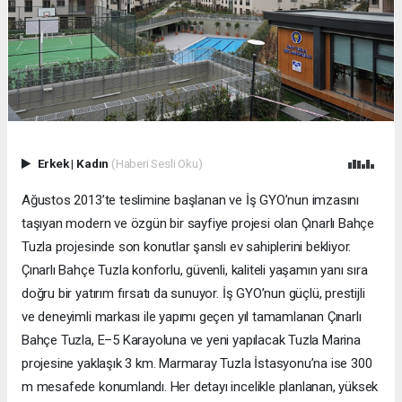
Erkek
|
Kadın
(Haberi Sesli Oku)
Ağustos 2013’te teslimine başlanan ve İş GYO’nun imzasını
taşıyan modern ve özgün bir sayfiye projesi olan Çınarlı Bahçe
Tuzla projesinde son konutlar şanslı ev sahiplerini bekliyor.
Çınarlı Bahçe Tuzla konforlu, güvenli, kaliteli yaşamın yanı sıra
doğru bir yatırım fırsatı da sunuyor. İş GYO’nun güçlü, prestijli
ve deneyimli markası ile yapımı geçen yıl tamamlanan Çınarlı
Bahçe Tuzla, E–5 Karayoluna ve yeni yapılacak Tuzla Marina
projesine yaklaşık 3 km. Marmaray Tuzla İstasyonu’na ise 300
m mesafede konumlandı. Her detayı incelikle planlanan, yüksek