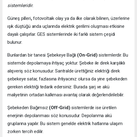
sistemleridir.
Güneş pilleri
,
fotovoltaik olay ya da ilke olarak bilinen, üzerlerine
ışık düştüğü anda uçlarında elektrik gerilimi oluşması etkisine
dayalı çalışırlar. GES sistemlerinde iki farklı sistem çeşidi
bulunur.
Bunlardan bir tanesi Şebekeye Bağlı
(On-Grid)
sistemlerdir. Bu
sistemde depolamaya ihtiyaç yoktur. Şebeke ile direk karşılıklı
alışveriş söz konusudur. Santralde ürettiğiniz elektriği direk
şebekeye satar, fazlasına ihtiyacınız olursa da yine şebekeden
gereken elektriği tedarik edersiniz. Burada şarj ve akü
maliyetinin ortadan kalkması avantaj olarak değerlendirilebilir.
Şebekeden Bağımsız
(Off-Grid)
sistemlerde ise üretilen
enerjinin depolanması söz konusudur. Depolanma akü
gruplarına yapılır. Bu sistem genelde elektrik hatlarına ulaşım
zorken tercih edilir.