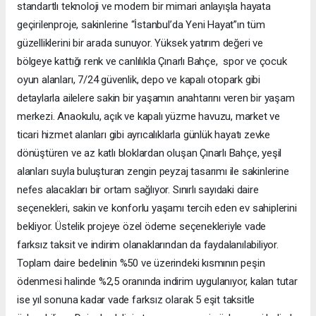
standartlı teknoloji ve modern bir mimari anlayışla hayata
geçirilenproje, sakinlerine “İstanbul’da Yeni Hayat”ın tüm
güzelliklerini bir arada sunuyor. Yüksek yatırım değeri ve
bölgeye kattığı renk ve canlılıkla Çınarlı Bahçe, spor ve çocuk
oyun alanları, 7/24 güvenlik, depo ve kapalı otopark gibi
detaylarla ailelere sakin bir yaşamın anahtarını veren bir yaşam
merkezi. Anaokulu, açık ve kapalı yüzme havuzu, market ve
ticari hizmet alanları gibi ayrıcalıklarla günlük hayatı zevke
dönüştüren ve az katlı bloklardan oluşan Çınarlı Bahçe, yeşil
alanları suyla buluşturan zengin peyzaj tasarımı ile sakinlerine
nefes alacakları bir ortam sağlıyor. Sınırlı sayıdaki daire
seçenekleri, sakin ve konforlu yaşamı tercih eden ev sahiplerini
bekliyor. Üstelik projeye özel ödeme seçenekleriyle vade
farksız taksit ve indirim olanaklarından da faydalanılabiliyor.
Toplam daire bedelinin %50 ve üzerindeki kısmının peşin
ödenmesi halinde %2,5 oranında indirim uygulanıyor, kalan tutar
ise yıl sonuna kadar vade farksız olarak 5 eşit taksitle