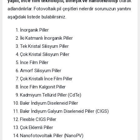
yapılı, ince film teknolojisi, birleşik ve nanoteknoloji
olarak
adlandırılırlar. Fotovoltaik pil çeşitleri nelerdir sorunuzun yanıtını
aşağıdaki listede bulabilirsiniz.
İnorganik Piller
İki Katmanlı İnorganik Piller
Tek Kristal Silisyum Piller
Çok Kristal Silisyum Piller
İnce Film Piller
Amorf Silisyum Piller
Çok Kristalli İnce Film Piller
İnce Film Kalgonit Piller
Kadmiyum Tellürid Piller (CdTe)
Bakır İndiyum Diseleneid Piller
Bakır İndiyum Galyum Diseleneid Piller (CIGS)
Flexible CIGS Piller
Çok Eklemli Piller
Nanofotovoltaik Piller (NanoPV)