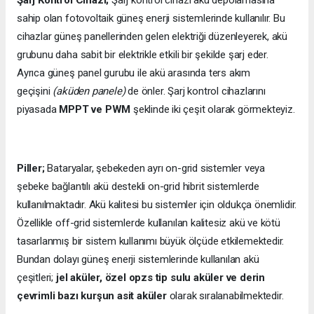
sahip olan fotovoltaik güneş enerji sistemlerinde kullanılır. Bu
cihazlar güneş panellerinden gelen elektriği düzenleyerek, akü
grubunu daha sabit bir elektrikle etkili bir şekilde şarj eder.
Ayrıca güneş panel gurubu ile akü arasında ters akım
geçişini
(aküden panele)
de önler. Şarj kontrol cihazlarını
piyasada
MPPT ve PWM
şeklinde iki çeşit olarak görmekteyiz.
Piller;
Bataryalar, şebekeden ayrı on-grid sistemler veya
şebeke bağlantılı akü destekli on-grid hibrit sistemlerde
kullanılmaktadır. Akü kalitesi bu sistemler için oldukça önemlidir.
Özellikle off-grid sistemlerde kullanılan kalitesiz akü ve kötü
tasarlanmış bir sistem kullanımı büyük ölçüde etkilemektedir.
Bundan dolayı güneş enerji sistemlerinde kullanılan akü
çeşitleri;
jel aküler, özel opzs tip sulu aküler ve derin
çevrimli bazı kurşun asit aküler
olarak sıralanabilmektedir.