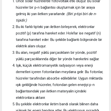
Önce solar hücrelerde fotovoltaik etki oluşur. Bu solar
hücreler bir p-n bağlantısı oluşturmak için bir araya
gelmiş iki yarı iletken yararlandır.
(Biri p-tipi biri de n-
tipidir.)
Bu iki farklı tipteki yarı iletken birleşerek, elektronlar
pozitif (p) tarafına hareket eder. Hole’lar ise negatif (n)
tarafına hareket eder. Bu şekilde bağlantı bölgesinde bir
elektrik alanı oluşur.
Bu alan, negatif yüklü parçacıkların bir yönde, pozitif
yüklü parçacıklarında diğer bir yönde hareketini sağlar.
Işık, küçük elektromanyetik radyasyon veya enerji
demetleri içeren fotonlardan meydana gelir. Bu fotonlar,
hücreler tarafından absorbe edilebilirler. Uygun miktarda
ışık geldiğinde hücreler, fotondan gelen enerjiyi p-n
bağlantısındaki yarı iletken materyalin içindeki
elektronlara aktarır.
Bu şekilde elektronlar iletim bandı olarak bilinen daha
yüksek bir enerji bandına atlar. Bu elektronun sıçradığı