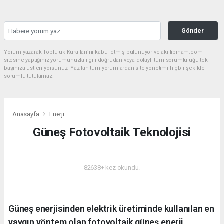
Gönder
Yorum yazarak Topluluk Kuralları’nı kabul etmiş bulunuyor ve akillibinam.com
sitesine yaptığınız yorumunuzla ilgili doğrudan veya dolaylı tüm sorumluluğu tek
başınıza üstleniyorsunuz. Yazılan tüm yorumlardan site yönetimi hiçbir şekilde
sorumlu tutulamaz.
Anasayfa
Enerji
Güneş Fotovoltaik Teknolojisi
ENERJI
82638+ kez okundu.
Güneş enerjisinden elektrik üretiminde kullanılan en
yaygın yöntem olan fotovoltaik güneş enerji