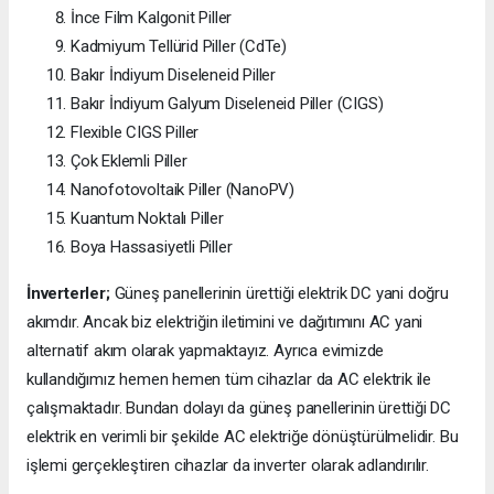
İnce Film Kalgonit Piller
Kadmiyum Tellürid Piller (CdTe)
Bakır İndiyum Diseleneid Piller
Bakır İndiyum Galyum Diseleneid Piller (CIGS)
Flexible CIGS Piller
Çok Eklemli Piller
Nanofotovoltaik Piller (NanoPV)
Kuantum Noktalı Piller
Boya Hassasiyetli Piller
İnverterler;
Güneş panellerinin ürettiği elektrik DC yani doğru
akımdır. Ancak biz elektriğin iletimini ve dağıtımını AC yani
alternatif akım olarak yapmaktayız. Ayrıca evimizde
kullandığımız hemen hemen tüm cihazlar da AC elektrik ile
çalışmaktadır. Bundan dolayı da güneş panellerinin ürettiği DC
elektrik en verimli bir şekilde AC elektriğe dönüştürülmelidir. Bu
işlemi gerçekleştiren cihazlar da inverter olarak adlandırılır.