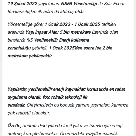
19 Şubat 2022
yayınlanan,
NSEB Yönetmeliği
ile Sıfır Enerji
Binalara ilişkin ilk adım da atılmış oldu.
Yönetmeliğe göre;
1 Ocak 2023 - 1 Ocak 2025
tarihleri
arasında
Yapı İnşaat Alanı 5 bin metrekare
üzerinde olan
binalarda
%5 Yenilenebilir Enerji kullanma
zorunluluğu
getirildi.
1 Ocak 2025’den sonra ise 2 bin
metrekare çekilecektir.
Yapılarda; yenilenebilir enerji kaynakları konusunda en rahat
uygulama olarak, fotovoltaik teknoloji ilk
sıradadır.
Girişimcilerin bu konuda yatırım yapmaları, kanımca
çok isabetli olacaktır.
Özetle,
önümüzdeki yıllarda fosil yakıt ve türevleriyle enerji
üretme, komple bitecektir. Önümüzdeki yüzyıllar insanlık