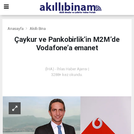
Anasayfa
Akıllı Bina
Çaykur ve Pankobirlik’in M2M’de
Vodafone’a emanet
AKILLI BINA
(İHA) - İhlas Haber Ajansı |
3288+ kez okundu.