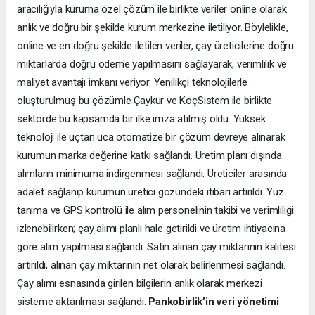
aracılığıyla kuruma özel çözüm ile birlikte veriler online olarak
anlık ve doğru bir şekilde kurum merkezine iletiliyor. Böylelikle,
online ve en doğru şekilde iletilen veriler, çay üreticilerine doğru
miktarlarda doğru ödeme yapılmasını sağlayarak, verimlilik ve
maliyet avantajı imkanı veriyor. Yenilikçi teknolojilerle
oluşturulmuş bu çözümle Çaykur ve KoçSistem ile birlikte
sektörde bu kapsamda bir ilke imza atılmış oldu. Yüksek
teknoloji ile uçtan uca otomatize bir çözüm devreye alınarak
kurumun marka değerine katkı sağlandı. Üretim planı dışında
alımların minimuma indirgenmesi sağlandı. Üreticiler arasında
adalet sağlanıp kurumun üretici gözündeki itibarı artırıldı. Yüz
tanıma ve GPS kontrolü ile alım personelinin takibi ve verimliliği
izlenebilirken; çay alımı planlı hale getirildi ve üretim ihtiyacına
göre alım yapılması sağlandı. Satın alınan çay miktarının kalitesi
artırıldı, alınan çay miktarının net olarak belirlenmesi sağlandı.
Çay alımı esnasında girilen bilgilerin anlık olarak merkezi
sisteme aktarılması sağlandı.
Pankobirlik’in veri yönetimi