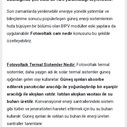
Son zamanlarda yenilenebilir enerjiye yönelik yatırımlar ve
bilinçlenme sonucu popülerleşen güneş enerji sistemlerinin
hızla büyüyen bir bölümü olan BIPV modülle
r
eski yapılara da
uygulanabilir.
Fotovoltaik cam nedir
konusunu bu şekilde
özetleyebiliriz.
Fotovoltaik Termal Sistemler Nedir:
Fotovoltaik termal
sistemler, daha yaygın adı ile solar termal sistemler güneş
ışığından gelen ısıyı kullanırlar.
Güneş ışınları absorbe
edilerek yansıtıcılar aracılığı ile yoğunlaştırılıp bir eşanjör
aracılığı ile akışkan ısıtılır. Isıtılan akışkan vasıtası ile su
buharı üretilir.
Konvansiyonel enerji santrallerindeki sistem
gibi türbin ve jeneratörleri hareket ettirmek için bu su buharı
kullanılır. Güneş ışınları ile ısıtılan su buharı ile enerji üreten
santraller tanımlanır.