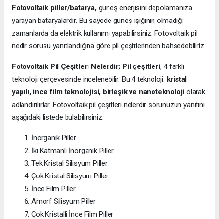
Fotovoltaik piller/batarya,
güneş enerjisini depolamanıza
yarayan bataryalardır. Bu sayede güneş ışığının olmadığı
zamanlarda da elektrik kullanımı yapabilirsiniz. Fotovoltaik pil
nedir sorusu yanıtlandığına göre pil çeşitlerinden bahsedebiliriz.
Fotovoltaik Pil Çeşitleri Nelerdir;
Pil çeşitleri
, 4 farklı
teknoloji çerçevesinde incelenebilir. Bu 4 teknoloji:
kristal
yapılı, ince film teknolojisi, birleşik ve nanoteknoloji
olarak
adlandırılırlar. Fotovoltaik pil çeşitleri nelerdir sorunuzun yanıtını
aşağıdaki listede bulabilirsiniz.
İnorganik Piller
İki Katmanlı İnorganik Piller
Tek Kristal Silisyum Piller
Çok Kristal Silisyum Piller
İnce Film Piller
Amorf Silisyum Piller
Çok Kristalli İnce Film Piller