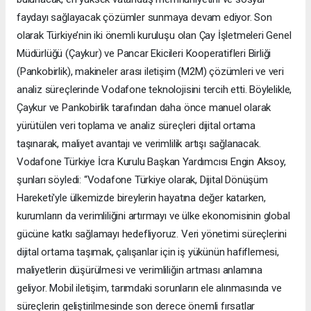
faydayı sağlayacak çözümler sunmaya devam ediyor. Son
olarak Türkiye’nin iki önemli kuruluşu olan Çay İşletmeleri Genel
Müdürlüğü (Çaykur) ve Pancar Ekicileri Kooperatifleri Birliği
(Pankobirlik), makineler arası iletişim (M2M) çözümleri ve veri
analiz süreçlerinde Vodafone teknolojisini tercih etti. Böylelikle,
Çaykur ve Pankobirlik tarafından daha önce manuel olarak
yürütülen veri toplama ve analiz süreçleri dijital ortama
taşınarak, maliyet avantajı ve verimlilik artışı sağlanacak.
Vodafone Türkiye İcra Kurulu Başkan Yardımcısı Engin Aksoy,
şunları söyledi: “Vodafone Türkiye olarak, Dijital Dönüşüm
Hareketi'yle ülkemizde bireylerin hayatına değer katarken,
kurumların da verimliliğini artırmayı ve ülke ekonomisinin global
gücüne katkı sağlamayı hedefliyoruz. Veri yönetimi süreçlerini
dijital ortama taşımak, çalışanlar için iş yükünün hafiflemesi,
maliyetlerin düşürülmesi ve verimliliğin artması anlamına
geliyor. Mobil iletişim, tarımdaki sorunların ele alınmasında ve
süreçlerin geliştirilmesinde son derece önemli fırsatlar