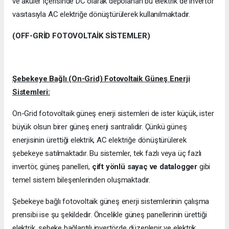
ve aküler içerisinde DC olarak depolanan bu elektrik de invertör
vasıtasıyla AC elektriğe dönüştürülerek kullanılmaktadır.
(OFF-GRİD FOTOVOLTAİK SİSTEMLER)
Şebekeye Bağlı (On-Grid) Fotovoltaik Güneş Enerji
Sistemleri:
On-Grid fotovoltaik güneş enerji sistemleri de ister küçük, ister
büyük olsun birer güneş enerji santralidir. Çünkü güneş
enerjisinin ürettiği elektrik, AC elektriğe dönüştürülerek
şebekeye satılmaktadır. Bu sistemler, tek fazlı veya üç fazlı
invertör, güneş panelleri,
çift yönlü sayaç ve datalogger
gibi
temel sistem bileşenlerinden oluşmaktadır.
Şebekeye bağlı fotovoltaik güneş enerji sistemlerinin çalışma
prensibi ise şu şekildedir. Öncelikle güneş panellerinin ürettiği
elektrik, şebeke bağlantılı invertörde düzenlenir ve elektrik