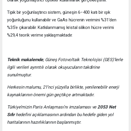
Tipik bir yoğunlaştırıcı sistem, güneşin 6−400 katı bir ışık
yoğunluğunu kullanabilir ve GaAs hücrenin verimini %31'den
%35'e çıkarabilir. Katkılanmamış kristal silikon hücre verimi
%29,4 teorik verime yaklaşmaktadır.
Teknik makalemde
;
Güneş Fotovoltaik Teknolojisi
(GES)’lerle
ilgili verileri ayrıntılı olarak okuyucuların takdirine
sunulmuştur.
Herkesin malumu, 21’nci yüzyılla birlikte, yenilenebilir enerji
kaynaklarının önemi gün geçtikçe artmaktadır.
Türkiye’mizin Paris Anlaşması’nı imzalaması ve
2053 Net
Sıfır
hedefini açıklamasının ardından bu hedefe giden yol
haritalarının hazırlıklarının başlanmıştır.