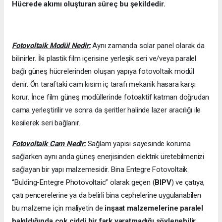
Hücrede akımı oluşturan süreç bu şekildedir.
Fotovoltaik Modül Nedir:
Aynı zamanda solar panel olarak da
bilinirler. İki plastik film içerisine yerleşik seri ve/veya paralel
bağlı güneş hücrelerinden oluşan yapıya fotovoltaik modül
denir. Ön taraftaki cam kısım iç tarafı mekanik hasara karşı
korur. İnce film güneş modüllerinde fotoaktif katman doğrudan
cama yerleştirilir ve sonra da şeritler halinde lazer aracılığı ile
kesilerek seri bağlanır.
Fotovoltaik Cam Nedir:
Sağlam yapısı sayesinde koruma
sağlarken aynı anda güneş enerjisinden elektrik üretebilmenizi
sağlayan bir yapı malzemesidir. Bina Entegre Fotovoltaik
“Bulding-Entegre Photovoltaic” olarak geçen (
BIPV
) ve çatıya,
çatı pencerelerine ya da belirli bina cephelerine uygulanabilen
bu malzeme için maliyetin de
inşaat malzemelerine paralel
bakıldığında çok ciddi bir fark yaratmadığı söylenebilir.