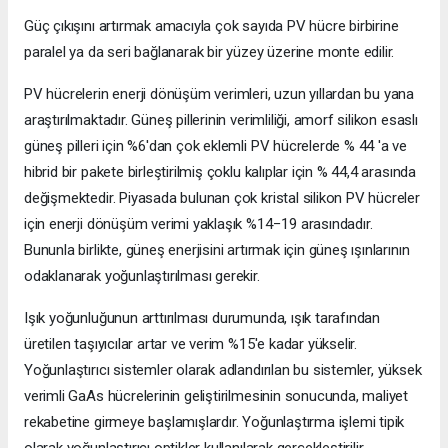
Güç çıkışını artırmak amacıyla çok sayıda PV hücre birbirine
paralel ya da seri bağlanarak bir yüzey üzerine monte edilir.
PV hücrelerin enerji dönüşüm verimleri, uzun yıllardan bu yana
araştırılmaktadır. Güneş pillerinin verimliliği, amorf silikon esaslı
güneş pilleri için %6'dan çok eklemli PV hücrelerde % 44 'a ve
hibrid bir pakete birleştirilmiş çoklu kalıplar için % 44,4 arasında
değişmektedir. Piyasada bulunan çok kristal silikon PV hücreler
için enerji dönüşüm verimi yaklaşık %14−19 arasındadır.
Bununla birlikte, güneş enerjisini artırmak için güneş ışınlarının
odaklanarak yoğunlaştırılması gerekir.
Işık yoğunluğunun arttırılması durumunda, ışık tarafından
üretilen taşıyıcılar artar ve verim %15'e kadar yükselir.
Yoğunlaştırıcı sistemler olarak adlandırılan bu sistemler, yüksek
verimli GaAs hücrelerinin geliştirilmesinin sonucunda, maliyet
rekabetine girmeye başlamışlardır. Yoğunlaştırma işlemi tipik
olarak yoğunlaştırıcı optikler kullanılarak gerçekleştirilir.