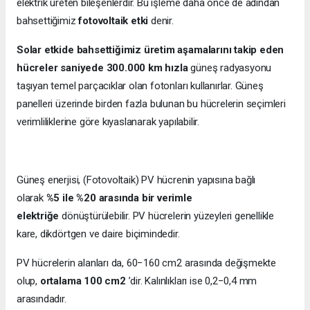
elektrik üreten bileşenlerdir. Bu işleme daha önce de adından
bahsettiğimiz
fotovoltaik etki
denir.
Solar etkide bahsettiğimiz üretim aşamalarını takip eden
hücreler saniyede 300.000 km hızla
güneş radyasyonu
taşıyan temel parçacıklar olan fotonları kullanırlar. Güneş
panelleri üzerinde birden fazla bulunan bu hücrelerin seçimleri
verimliliklerine göre kıyaslanarak yapılabilir.
Güneş enerjisi, (Fotovoltaik) PV hücrenin yapısına bağlı
olarak
%5 ile %20 arasında bir verimle
elektriğe
dönüştürülebilir. PV hücrelerin yüzeyleri genellikle
kare, dikdörtgen ve daire biçimindedir.
PV hücrelerin alanları da, 60−160 cm2 arasında değişmekte
olup,
ortalama 100 cm2
’dir. Kalınlıkları ise 0,2−0,4 mm
arasındadır.