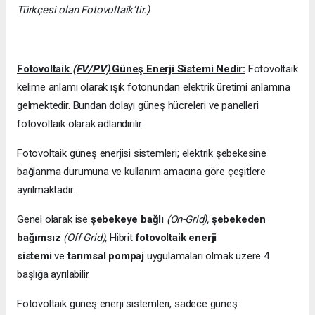
Türkçesi olan Fotovoltaik’tir.)
Fotovoltaik
(FV/PV)
Güneş Enerji Sistemi Nedir:
Fotovoltaik
kelime anlamı olarak ışık fotonundan elektrik üretimi anlamına
gelmektedir. Bundan dolayı güneş hücreleri ve panelleri
fotovoltaik olarak adlandırılır.
Fotovoltaik güneş enerjisi sistemleri; elektrik şebekesine
bağlanma durumuna ve kullanım amacına göre çeşitlere
ayrılmaktadır.
Genel olarak ise
şebekeye bağlı
(On-Grid),
şebekeden
bağımsız
(Off-Grid),
Hibrit
fotovoltaik enerji
sistemi
ve
tarımsal pompaj
uygulamaları olmak üzere 4
başlığa ayrılabilir.
Fotovoltaik güneş enerji sistemleri, sadece güneş