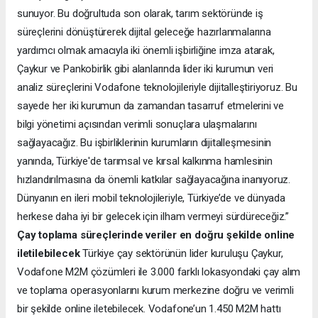
sunuyor. Bu doğrultuda son olarak, tarım sektöründe iş
süreçlerini dönüştürerek dijital geleceğe hazırlanmalarına
yardımcı olmak amacıyla iki önemli işbirliğine imza atarak,
Çaykur ve Pankobirlik gibi alanlarında lider iki kurumun veri
analiz süreçlerini Vodafone teknolojileriyle dijitalleştiriyoruz. Bu
sayede her iki kurumun da zamandan tasarruf etmelerini ve
bilgi yönetimi açısından verimli sonuçlara ulaşmalarını
sağlayacağız. Bu işbirliklerinin kurumların dijitalleşmesinin
yanında, Türkiye'de tarımsal ve kırsal kalkınma hamlesinin
hızlandırılmasına da önemli katkılar sağlayacağına inanıyoruz.
Dünyanın en ileri mobil teknolojileriyle, Türkiye’de ve dünyada
herkese daha iyi bir gelecek için ilham vermeyi sürdüreceğiz.”
Çay toplama süreçlerinde veriler en doğru şekilde online
iletilebilecek
Türkiye çay sektörünün lider kuruluşu Çaykur,
Vodafone M2M çözümleri ile 3.000 farklı lokasyondaki çay alım
ve toplama operasyonlarını kurum merkezine doğru ve verimli
bir şekilde online iletebilecek. Vodafone’un 1.450 M2M hattı