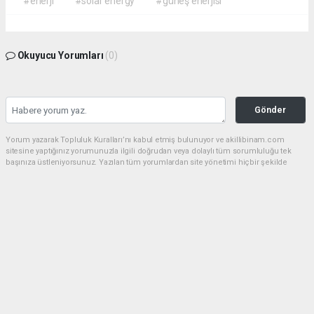
#enerji
#solar energy
#güneş enerjisi
Okuyucu Yorumları
(0)
Gönder
Yorum yazarak Topluluk Kuralları’nı kabul etmiş bulunuyor ve akillibinam.com
sitesine yaptığınız yorumunuzla ilgili doğrudan veya dolaylı tüm sorumluluğu tek
başınıza üstleniyorsunuz. Yazılan tüm yorumlardan site yönetimi hiçbir şekilde
sorumlu tutulamaz.
haber paketi
haber scripti
haber yazılımı
Tüm hakları saklı tutulmaktadır.Copyright 2026©
Haber Yazılımı:
Web Aksiyon ®