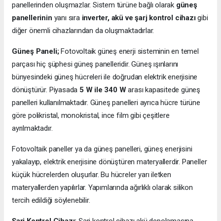
panellerinden oluşmazlar. Sistem türüne bağlı olarak
güneş
panellerinin
yanı sıra
inverter, akü ve şarj kontrol cihazı
gibi
diğer önemli cihazlarından da oluşmaktadırlar.
Güneş Paneli;
Fotovoltaik güneş enerji sisteminin en temel
parçası hiç şüphesi güneş panelleridir. Güneş ışınlarını
bünyesindeki güneş hücreleri ile doğrudan elektrik enerjisine
dönüştürür. Piyasada
5 W ile 340 W
arası kapasitede güneş
panelleri kullanılmaktadır. Güneş panelleri ayrıca hücre türüne
göre polikristal, monokristal, ince film gibi çeşitlere
ayrılmaktadır.
Fotovoltaik paneller ya da güneş panelleri, güneş enerjisini
yakalayıp, elektrik enerjisine dönüştüren materyallerdir. Paneller
küçük hücrelerden oluşurlar. Bu hücreler yarı iletken
materyallerden yapılırlar. Yapımlarında ağırlıklı olarak silikon
tercih edildiği söylenebilir.
Şarj Kontrol Cihazı;
Şarj kontrol cihazı akü depolamasına