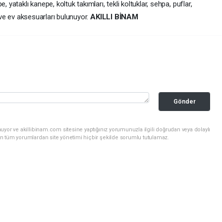
 yataklı kanepe, koltuk takımları, tekli koltuklar, sehpa, puflar,
m ve ev aksesuarları bulunuyor.
AKILLI BİNAM
Gönder
uyor ve akillibinam.com sitesine yaptığınız yorumunuzla ilgili doğrudan veya dolaylı
n tüm yorumlardan site yönetimi hiçbir şekilde sorumlu tutulamaz.