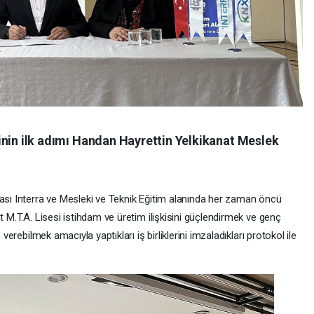
jesinin ilk adımı Handan Hayrettin Yelkikanat Meslek
kası Interra ve Mesleki ve Teknik Eğitim alanında her zaman öncü
t M.T.A. Lisesi istihdam ve üretim ilişkisini güçlendirmek ve genç
 verebilmek amacıyla yaptıkları iş birliklerini imzaladıkları protokol ile