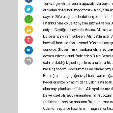
Türkiye genelinde yeni mağazalarıyla büyüm
ardından dördüncü mağazasını Alanya’da aça
sayının 25’e ulaşması hedefleniyor. İstanbul
İstanbul Masko ve Konya’da hizmet veren Bu
ediyor. Geçtiğimiz aylarda Adana, Mersin ve
Bölgesi’ndeki yeni şubesini Alanya’da açtı
inovatif hem de fonksiyonel ürünlerini açılışa 
sunuyor.
Global Türk markası olma yolunda
devam edeceklerini ifade eden Buka Genel 
dahil olabildiği kişiselleştirilmiş ürünler ar
karşılaşacağız. Hedefimiz Buka olarak özgü
Bu doğrultuda geçtiğimiz yıl başlayan mağ
hedeflerimize bir adım daha yakınlaştıraca
ulaşmayı planlıyoruz” dedi.
Alanyalılar modü
kişiye özel olarak uyarlanabilen akıllı çözüm 
farklılaşan mobilya markası Buka, oturma od
Oda konseptinde hazırlanan mağaza içi tasar