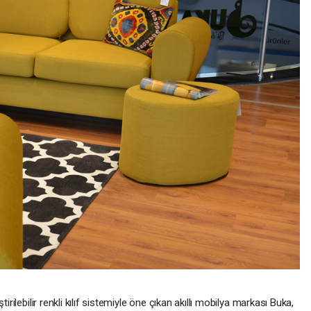
irilebilir renkli kılıf sistemiyle öne çıkan akıllı mobilya markası Buka,