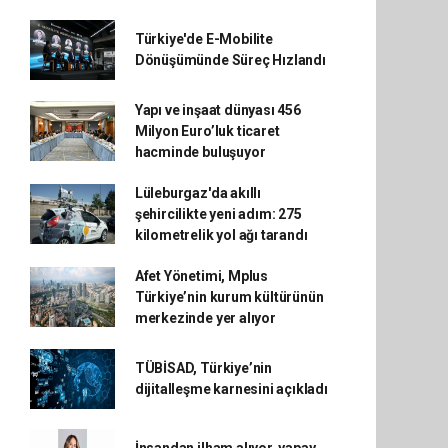
Türkiye'de E-Mobilite
Dönüşümünde Süreç Hızlandı
Yapı ve inşaat dünyası 456
Milyon Euro’luk ticaret
hacminde buluşuyor
Lüleburgaz'da akıllı
şehircilikte yeni adım: 275
kilometrelik yol ağı tarandı
Afet Yönetimi, Mplus
Türkiye’nin kurum kültürünün
merkezinde yer alıyor
TÜBİSAD, Türkiye’nin
dijitalleşme karnesini açıkladı
İnsandan ilham alıyor, yapay