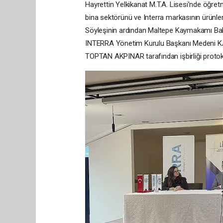
Hayrettin Yelkikanat M.T.A. Lisesi’nde öğretme
bina sektörünü ve Interra markasının ürünleri
Söyleşinin ardından Maltepe Kaymakamı Bah
INTERRA Yönetim Kurulu Başkanı Medeni KA
TOPTAN AKPINAR tarafından işbirliği protok