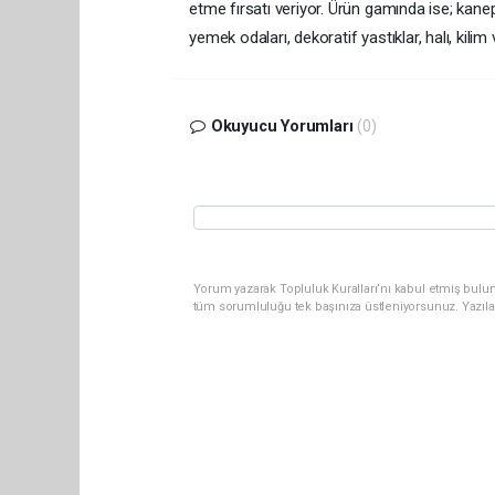
etme fırsatı veriyor. Ürün gamında ise; kanepe,
yemek odaları, dekoratif yastıklar, halı, kili
Okuyucu Yorumları
(0)
Yorum yazarak Topluluk Kuralları’nı kabul etmiş bulun
tüm sorumluluğu tek başınıza üstleniyorsunuz. Yazıla