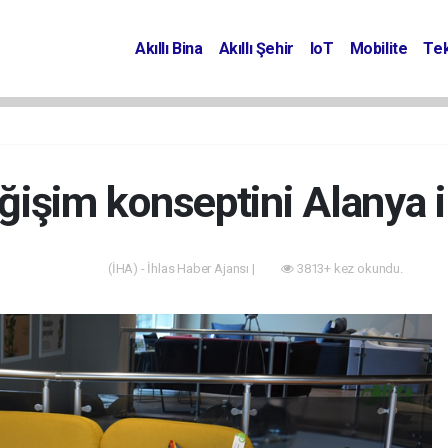
Akıllı Bina
Akıllı Şehir
IoT
Mobilite
Tek
eğişim konseptini Alanya 
(İHA) - İhlas Haber Ajansı |
3813+ kez okundu.
Akıllı Bina