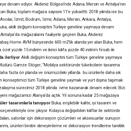
eye devam ediyor. Akdeniz Bölgesi’nde Adana, Mersin ve Antalya’nın
n Buka, toplam mağaza sayısını 11’e yükseltti. 2018 yılında ise bu
 Avcılar, İzmit, Bodrum, İzmir, Adana, Mersin, Ankara, Antalya,
ka, akıllı değişim konseptini Türkiye geneline yaymaya devam
 Antalya’da mağazalarını faaliyete geçiren Buka, Akdeniz
. Sabaş Home AVM bünyesinde 600 m2’lik alanda yer alan Buka, hem
özel yüzde 15 indirim ve ikinci kılıfa yüzde 40 indirim fırsatı ile
 ilerliyor
Akıllı değişim konseptini tüm Türkiye geneline yaymaya
Müdürü Gamze Stöger; “Mobilya sektöründe tüketicilerin tasarıma
tık daha fazla ön planda ve önümüzdeki yıllarda bu ürünlerle daha sık
n konseptimizi tüm Türkiye geneline yaymak ve yurt dışına taşımak.
azalaşma sürecimiz 2018 yılında ivme kazanarak devam edecek. Bizi
k yeni mağazamızı Alanya’da açtık. Yıl sonuna kadar 25 mağazaya
ler tasarımlarla tanışıyor
Buka; erişilebilir kalite, iyi tasarım ve
seçenekleriyle öne çıkıyor. Kolayca değişebilen kılıflar ile sektörde
aları, salonlar için dekorasyon çözümleri ve aksesuarlar sunuyor.
ımı, ürünleri birebir deneyimleme ve dekorasyon trendlerine tanıklık