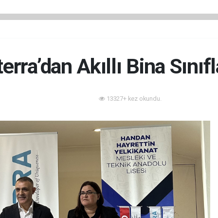
terra’dan Akıllı Bina Sınıfl
13327+ kez okundu.
Akıllı Bina