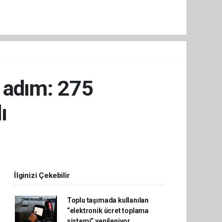
i adım: 275
ı
İlginizi Çekebilir
Toplu taşımada kullanılan
“elektronik ücret toplama
sistemi” yenileniyor