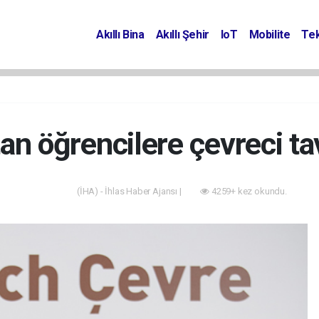
Akıllı Bina
Akıllı Şehir
IoT
Mobilite
Tek
an öğrencilere çevreci ta
(İHA) - İhlas Haber Ajansı |
4259+ kez okundu.
Akıllı Bina