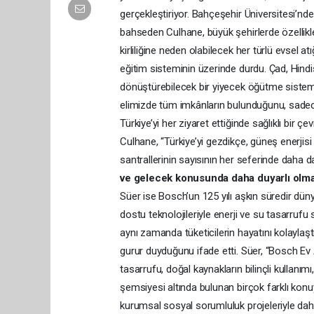
gerçekleştiriyor. Bahçeşehir Üniversitesi’n
bahseden Culhane, büyük şehirlerde özellikl
kirliliğine neden olabilecek her türlü evsel at
eğitim sisteminin üzerinde durdu. Çad, Hindis
dönüştürebilecek bir yiyecek öğütme sistemi
elimizde tüm imkânların bulunduğunu, sadece 
Türkiye’yi her ziyaret ettiğinde sağlıklı bir
Culhane, “Türkiye’yi gezdikçe, güneş enerjisi 
santrallerinin sayısının her seferinde daha 
ve gelecek konusunda daha duyarlı olma
Süer ise Bosch’un 125 yılı aşkın süredir düny
dostu teknolojileriyle enerji ve su tasarruf
aynı zamanda tüketicilerin hayatını kolayla
gurur duyduğunu ifade etti. Süer, “Bosch Ev Al
tasarrufu, doğal kaynakların bilinçli kullanımı,
şemsiyesi altında bulunan birçok farklı konu
kurumsal sosyal sorumluluk projeleriyle dah