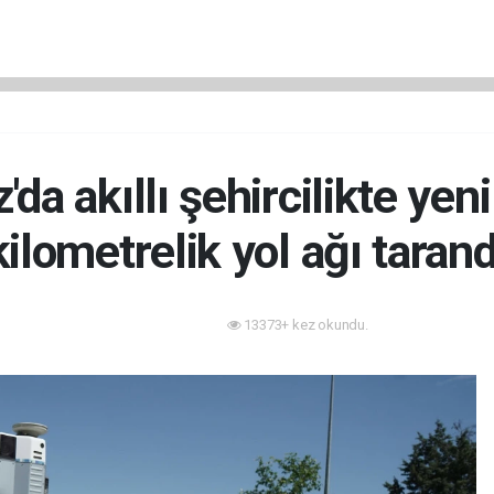
'da akıllı şehircilikte yen
kilometrelik yol ağı tarand
13373+ kez okundu.
Akıllı Şehir