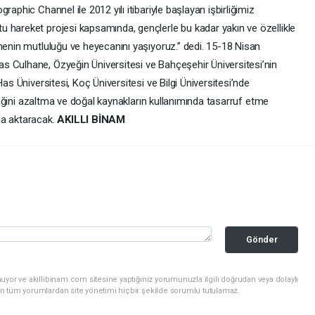
raphic Channel ile 2012 yılı itibariyle başlayan işbirliğimiz
 hareket projesi kapsamında, gençlerle bu kadar yakın ve özellikle
menin mutluluğu ve heyecanını yaşıyoruz.” dedi. 15-18 Nisan
s Culhane, Özyeğin Üniversitesi ve Bahçeşehir Üniversitesi’nin
as Üniversitesi, Koç Üniversitesi ve Bilgi Üniversitesi’nde
liliğini azaltma ve doğal kaynakların kullanımında tasarruf etme
da aktaracak.
AKILLI BİNAM
Gönder
uyor ve akillibinam.com sitesine yaptığınız yorumunuzla ilgili doğrudan veya dolaylı
n tüm yorumlardan site yönetimi hiçbir şekilde sorumlu tutulamaz.