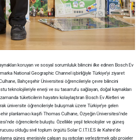
kaynakları koruyan ve sosyal sorumluluk bilincini ilke edinen Bosch Ev
arka National Geographic Channel işbirliğiyle Türkiye’yi ziyaret
hane, Bahçeşehir Üniversitesi öğrencileriyle çevre bilincini
stu teknolojileriyle enerji ve su tasarrufu sağlayan, doğal kaynakları
zamanda tüketicilerin hayatını kolaylaştıran Bosch Ev Aletleri ve
rak üniversite öğrencileriyle buluşmak üzere Türkiye’ye gelen
hir planlamacı kaşifi Thomas Culhane, Özyeğin Üniversitesi’nde
esi’nde öğrencilerle buluştu. Özellikle yeşil teknolojiler ve güneş
cusu olduğu sivil toplum örgütü Solar C.I.T.I.E.S ile Kahire’de
larına güneş enerjisiyle çalışan su ısıtıcıları yerleştirmek gibi projeler