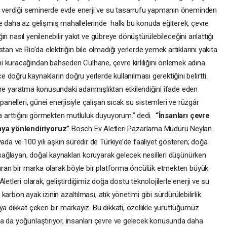
de verdiği seminerde evde enerji ve su tasarrufu yapmanın öneminden
e daha az gelişmiş mahallelerinde halkı bu konuda eğiterek, çevre
ığın nasıl yenilenebilir yakıt ve gübreye dönüştürülebileceğini anlattığı
tan ve Rio’da elektriğin bile olmadığı yerlerde yemek artıklarını yakıta
 kuracağından bahseden Culhane, çevre kirliliğini önlemek adına
doğru kaynakların doğru yerlerde kullanılması gerektiğini belirtti.
 çevre yaratma konusundaki adanmışlıktan etkilendiğini ifade eden
panelleri, günei enerjisiyle çalışan sıcak su sistemleri ve rüzgâr
da arttığını görmekten mutluluk duyuyorum.” dedi.
“İnsanları çevre
ya yönlendiriyoruz”
Bosch Ev Aletleri Pazarlama Müdürü Neylan
ada ve 100 yılı aşkın süredir de Türkiye’de faaliyet gösteren; doğa
u sağlayan, doğal kaynakları koruyarak gelecek nesilleri düşünürken
ştıran bir marka olarak böyle bir platforma öncülük etmekten büyük
etleri olarak, geliştirdiğimiz doğa dostu teknolojilerle enerji ve su
 karbon ayak izinin azaltılması, atık yönetimi gibi sürdürülebilirlik
ya dikkat çeken bir markayız. Bu dikkati, özellikle yürüttüğümüz
a da yoğunlaştırıyor, insanları çevre ve gelecek konusunda daha