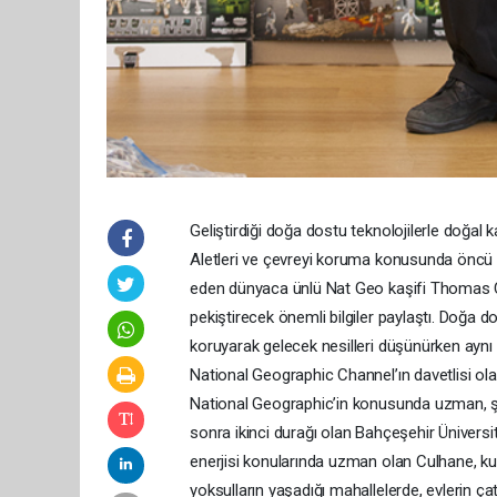
Geliştirdiği doğa dostu teknolojilerle doğal 
Aletleri ve çevreyi koruma konusunda öncü m
eden dünyaca ünlü Nat Geo kaşifi Thomas Cul
pekiştirecek önemli bilgiler paylaştı. Doğa do
koruyarak gelecek nesilleri düşünürken aynı 
National Geographic Channel’ın davetlisi ola
National Geographic’in konusunda uzman, şe
sonra ikinci durağı olan Bahçeşehir Üniversit
enerjisi konularında uzman olan Culhane, kuru
yoksulların yaşadığı mahallelerde, evlerin çatı