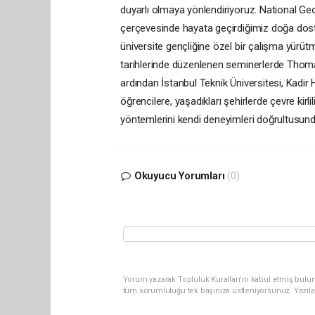
duyarlı olmaya yönlendiriyoruz. National Geog
çerçevesinde hayata geçirdiğimiz doğa dostu
üniversite gençliğine özel bir çalışma yürüt
tarihlerinde düzenlenen seminerlerde Thoma
ardından İstanbul Teknik Üniversitesi, Kadir H
öğrencilere, yaşadıkları şehirlerde çevre kir
yöntemlerini kendi deneyimleri doğrultusun
Okuyucu Yorumları
(0)
Yorum yazarak Topluluk Kuralları’nı kabul etmiş bulun
tüm sorumluluğu tek başınıza üstleniyorsunuz. Yazıla