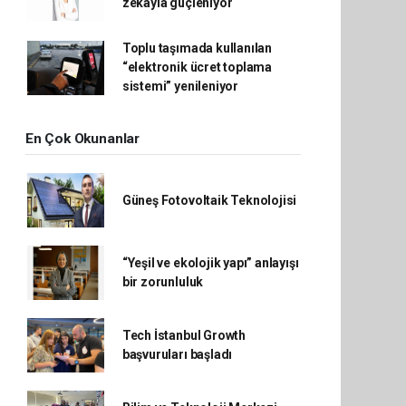
zekâyla güçleniyor
Toplu taşımada kullanılan
“elektronik ücret toplama
sistemi” yenileniyor
En Çok Okunanlar
Güneş Fotovoltaik Teknolojisi
“Yeşil ve ekolojik yapı” anlayışı
bir zorunluluk
Tech İstanbul Growth
başvuruları başladı